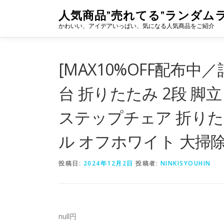
コ
人気商品”売れてる”ランダム
ン
かわいい、アイデアいっぱい、気になる人気商品をご紹介
テ
ン
ツ
へ
[MAX10%OFF配布中
ス
キ
台 折りたたみ 2段 脚
ッ
プ
ステップチェア 折り
ル オフホワイト 大掃除
投稿日:
2024年12月2日
投稿者:
NINKISYOUHIN
null円