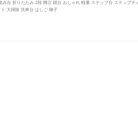
 踏み台 折りたたみ 2段 脚立 踏台 おしゃれ 軽量 ステップ台 ステップチ
ト 大掃除 洗車台 はしご 梯子