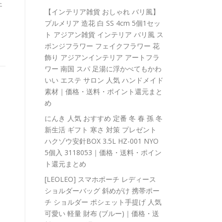
ェ
【インテリア雑貨 おしゃれ バリ風】
プルメリア 造花 白 SS 4cm 5個1セッ
ト アジアン雑貨 インテリア バリ風 ス
ポンジフラワー フェイクフラワー 花
飾り アジアンインテリア アートフラ
ワー 南国 スパ 足湯に浮かべてもかわ
いい エステ サロン 人気 ハンドメイド
素材｜価格・送料・ポイント還元まと
め
にんき 人気 おすすめ 定番 冬 春 孫 冬
新生活 ギフト 寒さ 対策 プレゼント
ハクゾウ安針BOX 3.5L HZ-001 NYO
5個入 3118053｜価格・送料・ポイン
ト還元まとめ
[LEOLEO] スマホポーチ レディース
ショルダーバッグ 斜めがけ 携帯ポー
チ ショルダー ポシェット手提げ 人気
可愛い 軽量 財布 (ブルー)｜価格・送