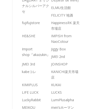
DAgDART オリジ
DE(desir de vivre)
ナルシルバーアク
ELMU生活館
セ
FELICITY 地酒
fujifujistore
HappinessRK 楽天
市場店
HE&SHE
IMPISH from
NaoColour
Import
Jiggy Box
shop『akazukin』
JMEI 2nd
JMEI 3rd
JOINSHOP
kabeコレ
KANICHI楽天市場
店
KIMIPLUS
KUKAI
LIFE LUCK
LUCKS
LuckyRabbit
LumiPlusalpha
MEIKOU
men’sホーマン