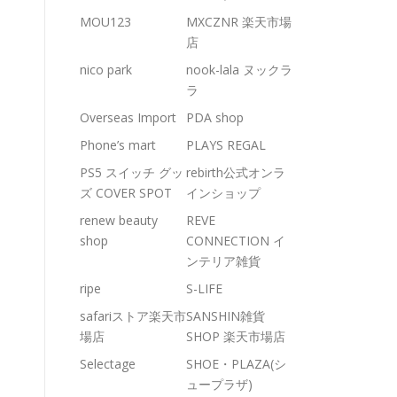
MOU123
MXCZNR 楽天市場
店
nico park
nook-lala ヌックラ
ラ
Overseas Import
PDA shop
Phone’s mart
PLAYS REGAL
PS5 スイッチ グッ
rebirth公式オンラ
ズ COVER SPOT
インショップ
renew beauty
REVE
shop
CONNECTION イ
ンテリア雑貨
ripe
S-LIFE
safariストア楽天市
SANSHIN雑貨
場店
SHOP 楽天市場店
Selectage
SHOE・PLAZA(シ
ュープラザ)