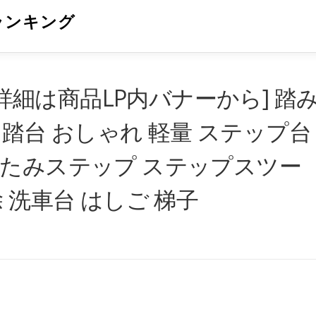
ランキング
／詳細は商品LP内バナーから] 踏
立 踏台 おしゃれ 軽量 ステップ台
たたみステップ ステップスツー
 洗車台 はしご 梯子