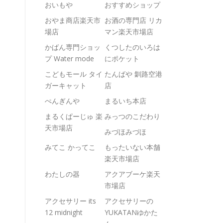
おいもや
おすすめショップ
おやま商店楽天市
お酒の専門店 リカ
場店
マン楽天市場店
かばん専門ショッ
くつしたのいろは
プ Water mode
にポケット
こどもモール タイ
たんばや 釧路空港
ガーキャット
店
ぺんぎんや
まるいち本店
まるくぱーじゅ 楽
みっつのこだわり
天市場店
みづほみづほ
みてこ かってこ
もったいない本舗
楽天市場店
わたしの器
アクアブーケ楽天
市場店
アクセサリー its
アクセサリーの
12 midnight
YUKATANゆかた