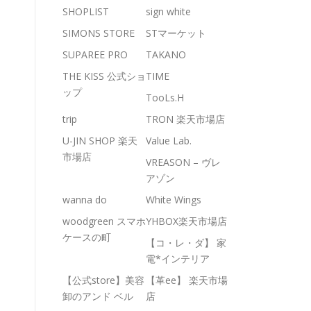
SHOPLIST
sign white
SIMONS STORE
STマーケット
SUPAREE PRO
TAKANO
THE KISS 公式ショ
TIME
ップ
TooLs.H
trip
TRON 楽天市場店
U-JIN SHOP 楽天
Value Lab.
市場店
VREASON – ヴレ
アゾン
wanna do
White Wings
woodgreen スマホ
YHBOX楽天市場店
ケースの町
【コ・レ・ダ】 家
電*インテリア
【公式store】美容
【革ee】 楽天市場
卸のアンド ベル
店