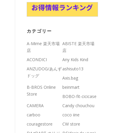
カテゴリー
A-Mime 楽天市場
ABISTE 楽天市場
店
店
ACONDICI
Any Kids Kind
ANZUDOG/あんず
ashisuto13
ドッグ
Axis.bag
B-BROS Online
beinmart
Store
BOBO-fit-cicicase
CAMERA
Candy chouchou
carboo
coco iine
couragestore
CW store