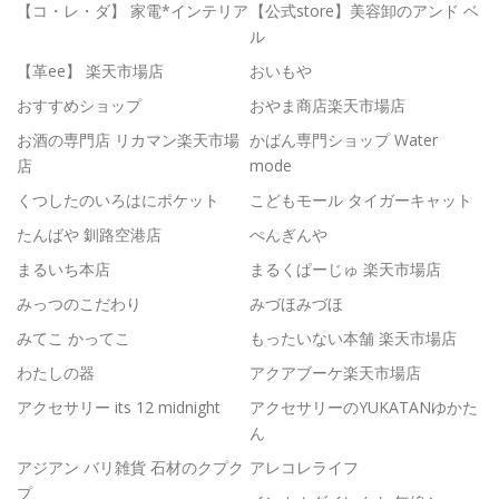
【コ・レ・ダ】 家電*インテリア
【公式store】美容卸のアンド ベ
ル
【革ee】 楽天市場店
おいもや
おすすめショップ
おやま商店楽天市場店
お酒の専門店 リカマン楽天市場
かばん専門ショップ Water
店
mode
くつしたのいろはにポケット
こどもモール タイガーキャット
たんばや 釧路空港店
ぺんぎんや
まるいち本店
まるくぱーじゅ 楽天市場店
みっつのこだわり
みづほみづほ
みてこ かってこ
もったいない本舗 楽天市場店
わたしの器
アクアブーケ楽天市場店
アクセサリー its 12 midnight
アクセサリーのYUKATANゆかた
ん
アジアン バリ雑貨 石材のクプク
アレコレライフ
プ