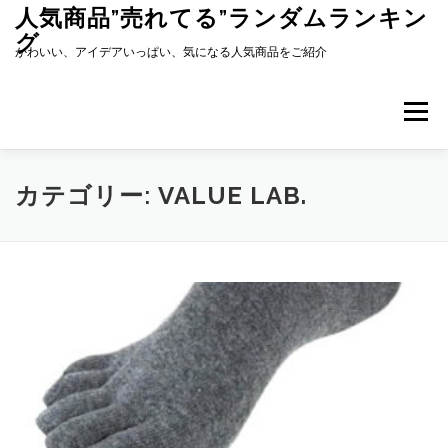
コ
人気商品”売れてる”ランダムランキン
ン
グ
テ
かわいい、アイデアいっぱい、気になる人気商品をご紹介
ン
ツ
へ
メニュー
ス
キ
ッ
プ
カテゴリー:
VALUE LAB.