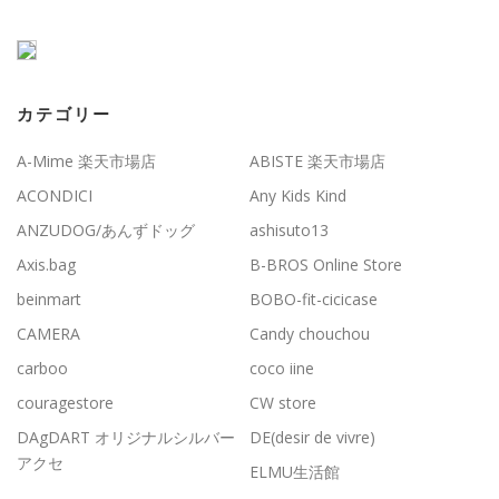
カテゴリー
A-Mime 楽天市場店
ABISTE 楽天市場店
ACONDICI
Any Kids Kind
ANZUDOG/あんずドッグ
ashisuto13
Axis.bag
B-BROS Online Store
beinmart
BOBO-fit-cicicase
CAMERA
Candy chouchou
carboo
coco iine
couragestore
CW store
DAgDART オリジナルシルバー
DE(desir de vivre)
アクセ
ELMU生活館