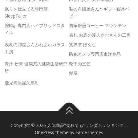
眠りを仕立てる専門店
私の布団屋さん〜ギフト寝具ベ
SleepTailor
ビー
腕時計専門店ハイブリッドスタ
自家焙煎コーヒー マウンテン
イル
表札 お庭の達人きむさんの工房
表札の卸屋さんふれあいガラス
貸衣裳 ぽえむ
工房
防犯カメラ専門店東洋良品
青汁 粉末 健康茶の健康生活研究
靴下の三笠
所
髪屋
鹿児島県屋久島町
Copyright © 2026 人気商品”売れてる”ランダムランキング
–
OnePress
theme by FameThemes