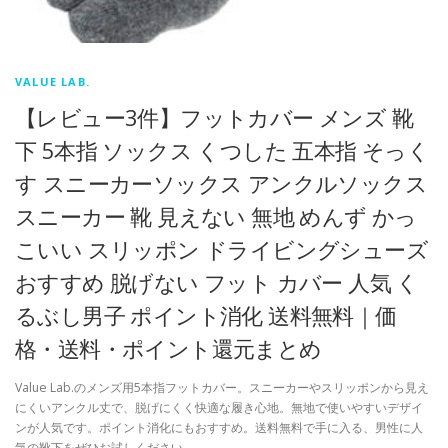
VALUE LAB.
【レビュー3件】フットカバー メンズ 靴
下 5本指 ソックス くつした 五本指 そっく
す スニーカーソックス アンクルソックス
スニーカー 靴 見えない 無地 めんず かっ
こいい スリッポン ドライビングシューズ
おすすめ 脱げない フット カバー 人気 く
るぶし男子 ポイント消化 送料無料｜価
格・送料・ポイント還元まとめ
Value Lab.のメンズ用5本指フットカバー。スニーカーやスリッポンから見え
にくいアンクル丈で、脱げにくく快適な履き心地。無地で使いやすいデザイ
ンが人気です。ポイント消化にもおすすめ。送料無料で手に入る、男性に人
気の靴下をぜひお試しください。