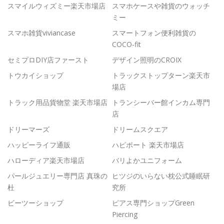
スマイルウィズミー楽天市場店
スマホケースや雑貨のウォッチ
ミー
スマホ雑貨viviancase
スマートフォン便利雑貨の
COCO-fit
セミプロDIY店ファースト
デザイン照明のCROIX
トウカイショップ
トラックストップターン楽天市
場店
トラック用品貨物堂 楽天市場店
トランシーバー館インカム専門
店
ドリーマーズ
ドリームスクエア
ハッピーライフ通販
ハピポート 楽天市場店
ハローディア楽天市場店
バリよかユニフォーム
パールジュエリー専門店 真珠の
ヒツジのいらない枕公式睡眠研
杜
究所
ビーツーショップ
ピアス専門ショップGreen
Piercing