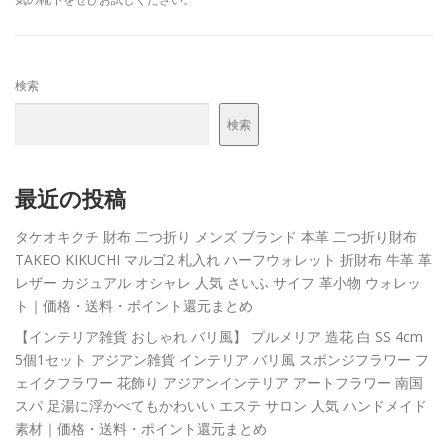
検索
検索
最近の投稿
タケオキクチ 財布 二つ折り メンズ ブランド 本革 二つ折り財布
TAKEO KIKUCHI マルゴ2 札入れ ハーフウォレット 折財布 牛革 革
レザー カジュアル オシャレ 人気 さいふ サイフ 革小物 ウォレッ
ト｜価格・送料・ポイント還元まとめ
【インテリア雑貨 おしゃれ バリ風】 プルメリア 造花 白 SS 4cm
5個1セット アジアン雑貨 インテリア バリ風 スポンジフラワー フ
ェイクフラワー 花飾り アジアンインテリア アートフラワー 南国
スパ 足湯に浮かべてもかわいい エステ サロン 人気 ハンドメイド
素材｜価格・送料・ポイント還元まとめ