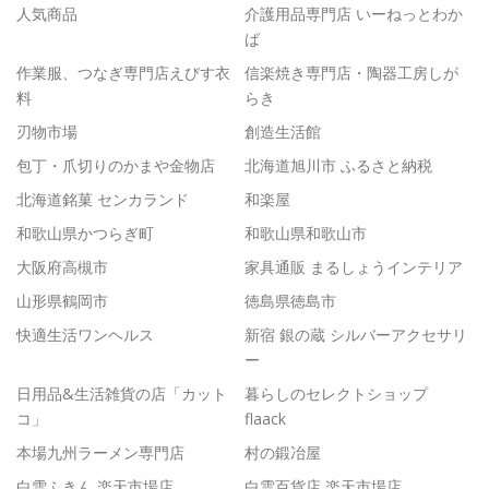
人気商品
介護用品専門店 いーねっとわか
ば
作業服、つなぎ専門店えびす衣
信楽焼き専門店・陶器工房しが
料
らき
刃物市場
創造生活館
包丁・爪切りのかまや金物店
北海道旭川市 ふるさと納税
北海道銘菓 センカランド
和楽屋
和歌山県かつらぎ町
和歌山県和歌山市
大阪府高槻市
家具通販 まるしょうインテリア
山形県鶴岡市
徳島県徳島市
快適生活ワンヘルス
新宿 銀の蔵 シルバーアクセサリ
ー
日用品&生活雑貨の店「カット
暮らしのセレクトショップ
コ」
flaack
本場九州ラーメン専門店
村の鍛冶屋
白雪ふきん 楽天市場店
白雲百貨店 楽天市場店