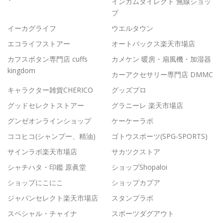
インカムダイレクト 無線ショッ
プ
イーカグライフ
ウエルタウン
エコライフストアー
オートバックス楽天市場店
カフスボタン専門店 cuffs
カメケン 暖房・扇風機・加湿器
kingdom
カーアクセサリー専門店 DMMC
キャラクター雑貨CHERICO
グッズプロ
グッドセレクトストアー
グラニーレ 楽天市場店
グンゼオンラインショップ
ケーケーラボ
ココヒコ(シャンプー、精油)
ゴトウスポーツ(SPG-SPORTS)
サインラボ楽天市場店
サカツクストア
シャチハタ・印鑑 原眞堂
ショップShopaloi
ショップにこにこ
ショップカプア
ジャパンセレクト楽天市場店
スタンプラボ
スペシャル・チャイナ
スポーツダグアウト