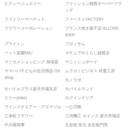
ピクシージュエリー
ファッション雑貨オーバーフラ
ッグ
ファミリーマーケット
ファーストFACTORY
フラワーコーポレーション
フランス焼き菓子店 ALLONS
BIEN
ブライトン
ブロッサム
ペット楽園MIU
マチュアのくらし雑貨店
マツカメショッピング 加湿器
マニッシュボーイ
ママパパ子どもの生活用品 OK
ムラカミビジネス 特選工房
shop
モノラボ
モバイルプラス楽天市場支店
モバイルランド
リリー(relie)
ログインテリア
ワインスクエアー・アズマヅル
一心刃物
三本松フラワー
三河機工 カイノス 楽天市場店
中川屋商事
九谷焼 窯元 吉右衛門窯