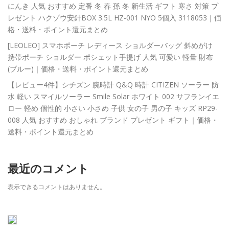
にんき 人気 おすすめ 定番 冬 春 孫 冬 新生活 ギフト 寒さ 対策 プ
レゼント ハクゾウ安針BOX 3.5L HZ-001 NYO 5個入 3118053｜価
格・送料・ポイント還元まとめ
[LEOLEO] スマホポーチ レディース ショルダーバッグ 斜めがけ
携帯ポーチ ショルダー ポシェット手提げ 人気 可愛い 軽量 財布
(ブルー)｜価格・送料・ポイント還元まとめ
【レビュー4件】シチズン 腕時計 Q&Q 時計 CITIZEN ソーラー 防
水 軽い スマイルソーラー Smile Solar ホワイト 002 サフランイエ
ロー 軽め 個性的 小さい 小さめ 子供 女の子 男の子 キッズ RP29-
008 人気 おすすめ おしゃれ ブランド プレゼント ギフト｜価格・
送料・ポイント還元まとめ
最近のコメント
表示できるコメントはありません。