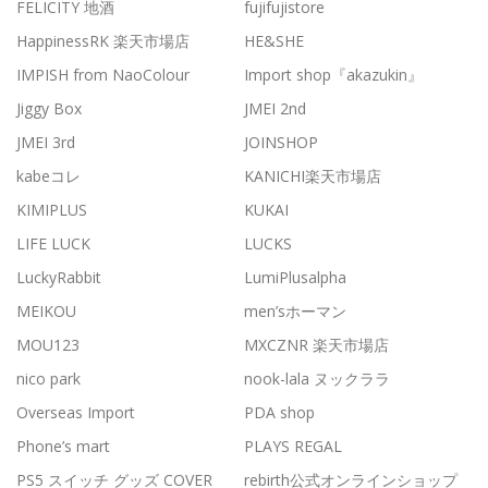
FELICITY 地酒
fujifujistore
HappinessRK 楽天市場店
HE&SHE
IMPISH from NaoColour
Import shop『akazukin』
Jiggy Box
JMEI 2nd
JMEI 3rd
JOINSHOP
kabeコレ
KANICHI楽天市場店
KIMIPLUS
KUKAI
LIFE LUCK
LUCKS
LuckyRabbit
LumiPlusalpha
MEIKOU
men’sホーマン
MOU123
MXCZNR 楽天市場店
nico park
nook-lala ヌックララ
Overseas Import
PDA shop
Phone’s mart
PLAYS REGAL
PS5 スイッチ グッズ COVER
rebirth公式オンラインショップ