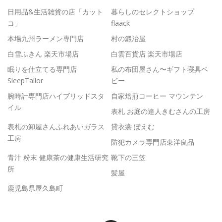
日用品&生活雑貨の店「カット
暮らしのセレクトショップ
コ」
flaack
本場九州ラーメン専門店
村の鍛冶屋
白雪ふきん 楽天市場店
白雲百貨店 楽天市場店
眠りを仕立てる専門店
私の布団屋さん〜ギフト寝具ベ
SleepTailor
ビー
腕時計専門店ハイブリッドスタ
自家焙煎コーヒー マウンテン
イル
表札 お庭の達人きむさんの工房
表札の卸屋さんふれあいガラス
貸衣裳 ぽえむ
工房
防犯カメラ専門店東洋良品
青汁 粉末 健康茶の健康生活研究
靴下の三笠
所
髪屋
鹿児島県屋久島町