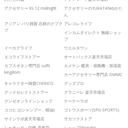
アクセサリー its 12 midnight
アクセサリーのYUKATANゆかた
ん
アジアン バリ雑貨 石材のクプク
アレコレライフ
プ
インカムダイレクト 無線ショッ
プ
イーカグライフ
ウエルタウン
エコライフストアー
オートバックス楽天市場店
カフスボタン専門店 cuffs
カメケン 暖房・扇風機・加湿器
kingdom
カーアクセサリー専門店 DMMC
キャラクター雑貨CHERICO
グッズプロ
グッドセレクトストアー
グラニーレ 楽天市場店
グンゼオンラインショップ
ケーケーラボ
ココヒコ(シャンプー、精油)
ゴトウスポーツ(SPG-SPORTS)
サインラボ楽天市場店
サカツクストア
シャチハタ・印鑑 原眞堂
ショップShopaloi