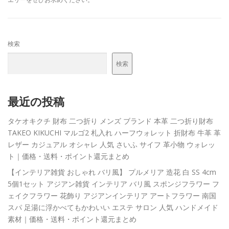
検索
検索
最近の投稿
タケオキクチ 財布 二つ折り メンズ ブランド 本革 二つ折り財布
TAKEO KIKUCHI マルゴ2 札入れ ハーフウォレット 折財布 牛革 革
レザー カジュアル オシャレ 人気 さいふ サイフ 革小物 ウォレッ
ト｜価格・送料・ポイント還元まとめ
【インテリア雑貨 おしゃれ バリ風】 プルメリア 造花 白 SS 4cm
5個1セット アジアン雑貨 インテリア バリ風 スポンジフラワー フ
ェイクフラワー 花飾り アジアンインテリア アートフラワー 南国
スパ 足湯に浮かべてもかわいい エステ サロン 人気 ハンドメイド
素材｜価格・送料・ポイント還元まとめ