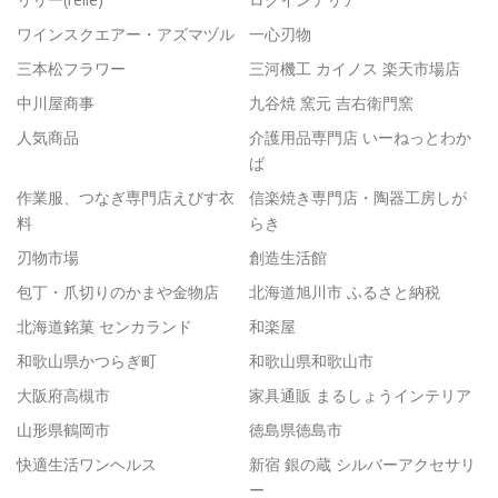
ワインスクエアー・アズマヅル
一心刃物
三本松フラワー
三河機工 カイノス 楽天市場店
中川屋商事
九谷焼 窯元 吉右衛門窯
人気商品
介護用品専門店 いーねっとわか
ば
作業服、つなぎ専門店えびす衣
信楽焼き専門店・陶器工房しが
料
らき
刃物市場
創造生活館
包丁・爪切りのかまや金物店
北海道旭川市 ふるさと納税
北海道銘菓 センカランド
和楽屋
和歌山県かつらぎ町
和歌山県和歌山市
大阪府高槻市
家具通販 まるしょうインテリア
山形県鶴岡市
徳島県徳島市
快適生活ワンヘルス
新宿 銀の蔵 シルバーアクセサリ
ー