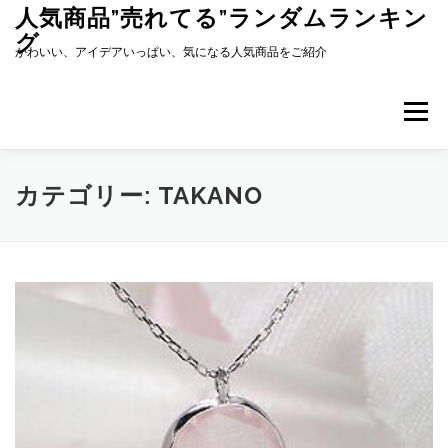
コ
人気商品”売れてる”ランダムランキン
ン
グ
テ
かわいい、アイデアいっぱい、気になる人気商品をご紹介
ン
ツ
へ
メニュー
ス
キ
ッ
プ
カテゴリー:
TAKANO