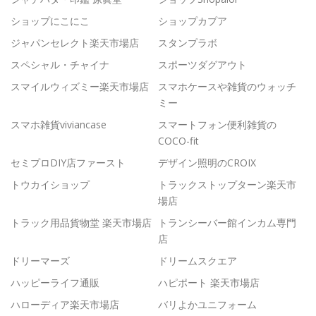
ショップにこにこ
ショップカプア
ジャパンセレクト楽天市場店
スタンプラボ
スペシャル・チャイナ
スポーツダグアウト
スマイルウィズミー楽天市場店
スマホケースや雑貨のウォッチ
ミー
スマホ雑貨viviancase
スマートフォン便利雑貨の
COCO-fit
セミプロDIY店ファースト
デザイン照明のCROIX
トウカイショップ
トラックストップターン楽天市
場店
トラック用品貨物堂 楽天市場店
トランシーバー館インカム専門
店
ドリーマーズ
ドリームスクエア
ハッピーライフ通販
ハピポート 楽天市場店
ハローディア楽天市場店
バリよかユニフォーム