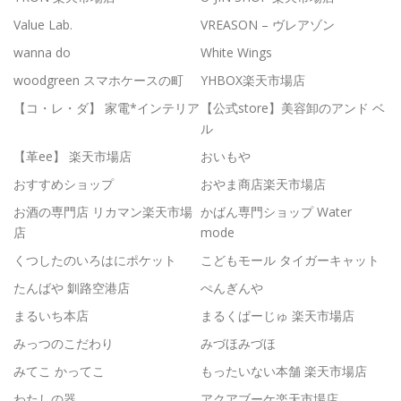
Value Lab.
VREASON – ヴレアゾン
wanna do
White Wings
woodgreen スマホケースの町
YHBOX楽天市場店
【コ・レ・ダ】 家電*インテリア
【公式store】美容卸のアンド ベ
ル
【革ee】 楽天市場店
おいもや
おすすめショップ
おやま商店楽天市場店
お酒の専門店 リカマン楽天市場
かばん専門ショップ Water
店
mode
くつしたのいろはにポケット
こどもモール タイガーキャット
たんばや 釧路空港店
ぺんぎんや
まるいち本店
まるくぱーじゅ 楽天市場店
みっつのこだわり
みづほみづほ
みてこ かってこ
もったいない本舗 楽天市場店
わたしの器
アクアブーケ楽天市場店