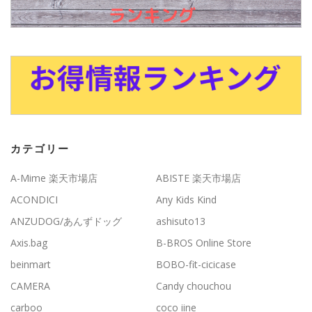
カテゴリー
A-Mime 楽天市場店
ABISTE 楽天市場店
ACONDICI
Any Kids Kind
ANZUDOG/あんずドッグ
ashisuto13
Axis.bag
B-BROS Online Store
beinmart
BOBO-fit-cicicase
CAMERA
Candy chouchou
carboo
coco iine