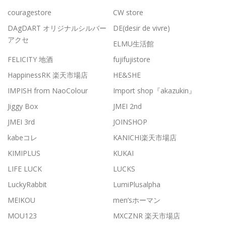
couragestore
CW store
DAgDART オリジナルシルバー
DE(desir de vivre)
アクセ
ELMU生活館
FELICITY 地酒
fujifujistore
HappinessRK 楽天市場店
HE&SHE
IMPISH from NaoColour
Import shop『akazukin』
Jiggy Box
JMEI 2nd
JMEI 3rd
JOINSHOP
kabeコレ
KANICHI楽天市場店
KIMIPLUS
KUKAI
LIFE LUCK
LUCKS
LuckyRabbit
LumiPlusalpha
MEIKOU
men’sホーマン
MOU123
MXCZNR 楽天市場店