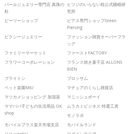
パールジュエリー専門店 真珠の
ヒツジのいらない枕公式睡眠研
杜
究所
ビーツーショップ
ピアス専門ショップGreen
Piercing
ピクシージュエリー
ファッション雑貨オーバーフラ
ッグ
ファミリーマーケット
ファーストFACTORY
フラワーコーポレーション
フランス焼き菓子店 ALLONS
BIEN
ブライトン
ブロッサム
ペット楽園MIU
マチュアのくらし雑貨店
マツカメショッピング 加湿器
マニッシュボーイ
ママパパ子どもの生活用品 OK
ムラカミビジネス 特選工房
shop
モノラボ
モバイルプラス楽天市場支店
モバイルランド
リリー(relie)
ログインテリア