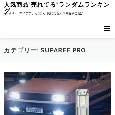
コ
人気商品”売れてる”ランダムランキン
ン
グ
テ
かわいい、アイデアいっぱい、気になる人気商品をご紹介
ン
ツ
へ
メニュー
ス
キ
ッ
プ
カテゴリー:
SUPAREE PRO