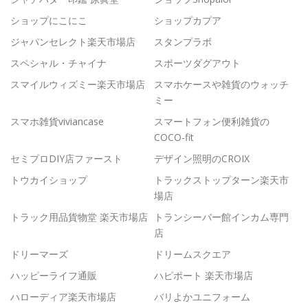
ショップにこにこ
ショップカプア
ジャパンセレクト楽天市場店
スタンプラボ
スペシャル・チャイナ
スポーツダグアウト
スマイルウィズミー楽天市場店
スマホケースや雑貨のウォッチ
ミー
スマホ雑貨viviancase
スマートフォン便利雑貨の
COCO-fit
セミプロDIY店ファースト
デザイン照明のCROIX
トウカイショップ
トラックストップターン楽天市
場店
トラック用品貨物堂 楽天市場店
トランシーバー館インカム専門
店
ドリーマーズ
ドリームスクエア
ハッピーライフ通販
ハピポート 楽天市場店
ハローディア楽天市場店
バリよかユニフォーム