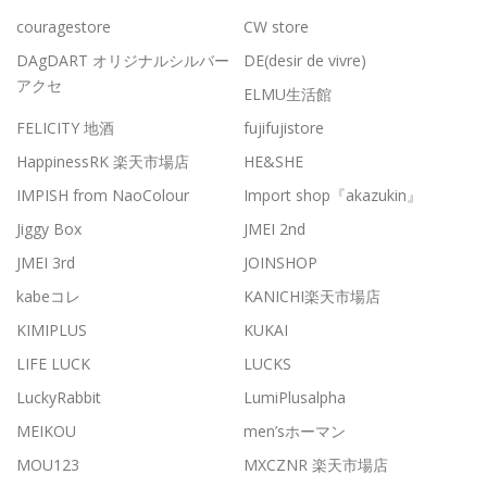
couragestore
CW store
DAgDART オリジナルシルバー
DE(desir de vivre)
アクセ
ELMU生活館
FELICITY 地酒
fujifujistore
HappinessRK 楽天市場店
HE&SHE
IMPISH from NaoColour
Import shop『akazukin』
Jiggy Box
JMEI 2nd
JMEI 3rd
JOINSHOP
kabeコレ
KANICHI楽天市場店
KIMIPLUS
KUKAI
LIFE LUCK
LUCKS
LuckyRabbit
LumiPlusalpha
MEIKOU
men’sホーマン
MOU123
MXCZNR 楽天市場店