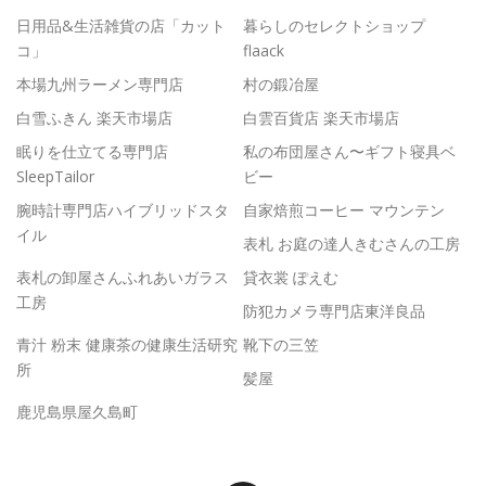
日用品&生活雑貨の店「カット
暮らしのセレクトショップ
コ」
flaack
本場九州ラーメン専門店
村の鍛冶屋
白雪ふきん 楽天市場店
白雲百貨店 楽天市場店
眠りを仕立てる専門店
私の布団屋さん〜ギフト寝具ベ
SleepTailor
ビー
腕時計専門店ハイブリッドスタ
自家焙煎コーヒー マウンテン
イル
表札 お庭の達人きむさんの工房
表札の卸屋さんふれあいガラス
貸衣裳 ぽえむ
工房
防犯カメラ専門店東洋良品
青汁 粉末 健康茶の健康生活研究
靴下の三笠
所
髪屋
鹿児島県屋久島町