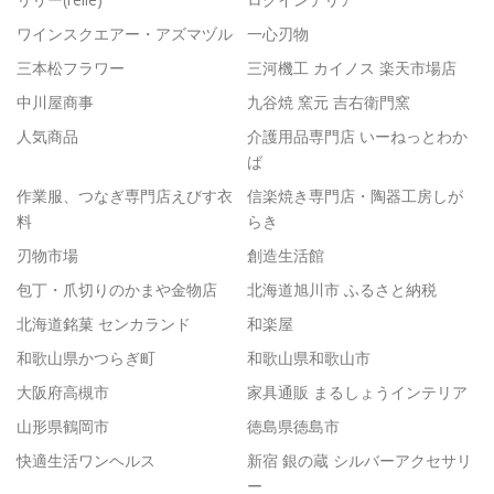
ワインスクエアー・アズマヅル
一心刃物
三本松フラワー
三河機工 カイノス 楽天市場店
中川屋商事
九谷焼 窯元 吉右衛門窯
人気商品
介護用品専門店 いーねっとわか
ば
作業服、つなぎ専門店えびす衣
信楽焼き専門店・陶器工房しが
料
らき
刃物市場
創造生活館
包丁・爪切りのかまや金物店
北海道旭川市 ふるさと納税
北海道銘菓 センカランド
和楽屋
和歌山県かつらぎ町
和歌山県和歌山市
大阪府高槻市
家具通販 まるしょうインテリア
山形県鶴岡市
徳島県徳島市
快適生活ワンヘルス
新宿 銀の蔵 シルバーアクセサリ
ー