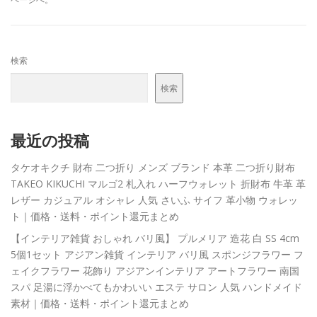
検索
検索
最近の投稿
タケオキクチ 財布 二つ折り メンズ ブランド 本革 二つ折り財布
TAKEO KIKUCHI マルゴ2 札入れ ハーフウォレット 折財布 牛革 革
レザー カジュアル オシャレ 人気 さいふ サイフ 革小物 ウォレッ
ト｜価格・送料・ポイント還元まとめ
【インテリア雑貨 おしゃれ バリ風】 プルメリア 造花 白 SS 4cm
5個1セット アジアン雑貨 インテリア バリ風 スポンジフラワー フ
ェイクフラワー 花飾り アジアンインテリア アートフラワー 南国
スパ 足湯に浮かべてもかわいい エステ サロン 人気 ハンドメイド
素材｜価格・送料・ポイント還元まとめ