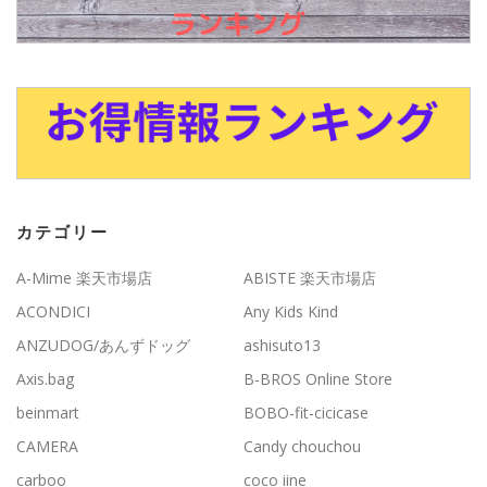
カテゴリー
A-Mime 楽天市場店
ABISTE 楽天市場店
ACONDICI
Any Kids Kind
ANZUDOG/あんずドッグ
ashisuto13
Axis.bag
B-BROS Online Store
beinmart
BOBO-fit-cicicase
CAMERA
Candy chouchou
carboo
coco iine