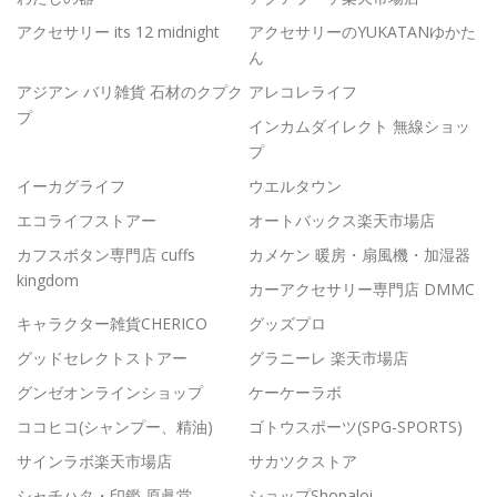
アクセサリー its 12 midnight
アクセサリーのYUKATANゆかた
ん
アジアン バリ雑貨 石材のクプク
アレコレライフ
プ
インカムダイレクト 無線ショッ
プ
イーカグライフ
ウエルタウン
エコライフストアー
オートバックス楽天市場店
カフスボタン専門店 cuffs
カメケン 暖房・扇風機・加湿器
kingdom
カーアクセサリー専門店 DMMC
キャラクター雑貨CHERICO
グッズプロ
グッドセレクトストアー
グラニーレ 楽天市場店
グンゼオンラインショップ
ケーケーラボ
ココヒコ(シャンプー、精油)
ゴトウスポーツ(SPG-SPORTS)
サインラボ楽天市場店
サカツクストア
シャチハタ・印鑑 原眞堂
ショップShopaloi