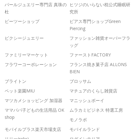
パールジュエリー専門店 真珠の
ヒツジのいらない枕公式睡眠研
杜
究所
ビーツーショップ
ピアス専門ショップGreen
Piercing
ピクシージュエリー
ファッション雑貨オーバーフラ
ッグ
ファミリーマーケット
ファーストFACTORY
フラワーコーポレーション
フランス焼き菓子店 ALLONS
BIEN
ブライトン
ブロッサム
ペット楽園MIU
マチュアのくらし雑貨店
マツカメショッピング 加湿器
マニッシュボーイ
ママパパ子どもの生活用品 OK
ムラカミビジネス 特選工房
shop
モノラボ
モバイルプラス楽天市場支店
モバイルランド
リリー(relie)
ログインテリア