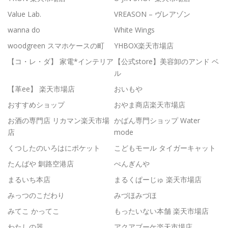
Value Lab.
VREASON – ヴレアゾン
wanna do
White Wings
woodgreen スマホケースの町
YHBOX楽天市場店
【コ・レ・ダ】 家電*インテリア
【公式store】美容卸のアンド ベ
ル
【革ee】 楽天市場店
おいもや
おすすめショップ
おやま商店楽天市場店
お酒の専門店 リカマン楽天市場
かばん専門ショップ Water
店
mode
くつしたのいろはにポケット
こどもモール タイガーキャット
たんばや 釧路空港店
ぺんぎんや
まるいち本店
まるくぱーじゅ 楽天市場店
みっつのこだわり
みづほみづほ
みてこ かってこ
もったいない本舗 楽天市場店
わたしの器
アクアブーケ楽天市場店