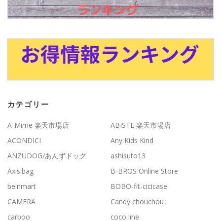
カテゴリー
A-Mime 楽天市場店
ABISTE 楽天市場店
ACONDICI
Any Kids Kind
ANZUDOG/あんずドッグ
ashisuto13
Axis.bag
B-BROS Online Store
beinmart
BOBO-fit-cicicase
CAMERA
Candy chouchou
carboo
coco iine