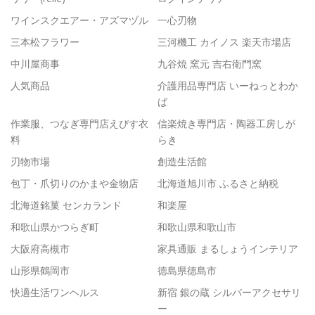
ワインスクエアー・アズマヅル
一心刃物
三本松フラワー
三河機工 カイノス 楽天市場店
中川屋商事
九谷焼 窯元 吉右衛門窯
人気商品
介護用品専門店 いーねっとわか
ば
作業服、つなぎ専門店えびす衣
信楽焼き専門店・陶器工房しが
料
らき
刃物市場
創造生活館
包丁・爪切りのかまや金物店
北海道旭川市 ふるさと納税
北海道銘菓 センカランド
和楽屋
和歌山県かつらぎ町
和歌山県和歌山市
大阪府高槻市
家具通販 まるしょうインテリア
山形県鶴岡市
徳島県徳島市
快適生活ワンヘルス
新宿 銀の蔵 シルバーアクセサリ
ー