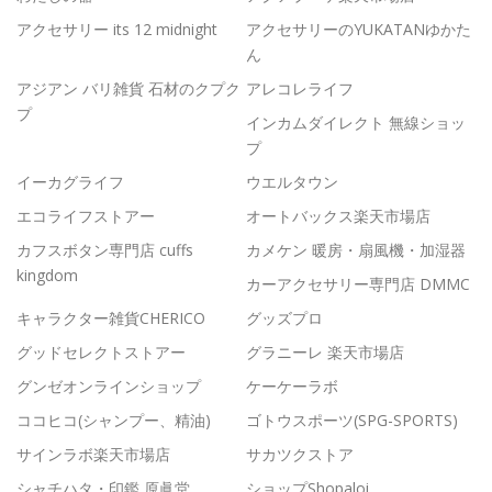
アクセサリー its 12 midnight
アクセサリーのYUKATANゆかた
ん
アジアン バリ雑貨 石材のクプク
アレコレライフ
プ
インカムダイレクト 無線ショッ
プ
イーカグライフ
ウエルタウン
エコライフストアー
オートバックス楽天市場店
カフスボタン専門店 cuffs
カメケン 暖房・扇風機・加湿器
kingdom
カーアクセサリー専門店 DMMC
キャラクター雑貨CHERICO
グッズプロ
グッドセレクトストアー
グラニーレ 楽天市場店
グンゼオンラインショップ
ケーケーラボ
ココヒコ(シャンプー、精油)
ゴトウスポーツ(SPG-SPORTS)
サインラボ楽天市場店
サカツクストア
シャチハタ・印鑑 原眞堂
ショップShopaloi