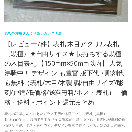
表札の卸屋さんふれあいガラス工房
【レビュー7件】表札 木目アクリル表札
（黒檀）★自由サイズ★ 長持ちする黒檀
の木目表札 【150mm×50mm以内】 人気
沸騰中！ デザイン も豊富 版下代・彫刻代
も無料（表札/木目/木製 調/自由サイズ/彫
刻/戸建/低価格/送料無料/ポスト表札）｜価
格・送料・ポイント還元まとめ
表札の卸屋さんふれあいガラス工房の木目アクリル表札（黒檀）。
150mm×50mm以内で自由なサイズ作成が可能。版下代・彫刻代が無料の低
価格な戸建用ポスト表札です。デザイン豊富で長持ちする人気の木目調表札
をぜひご検討ください。