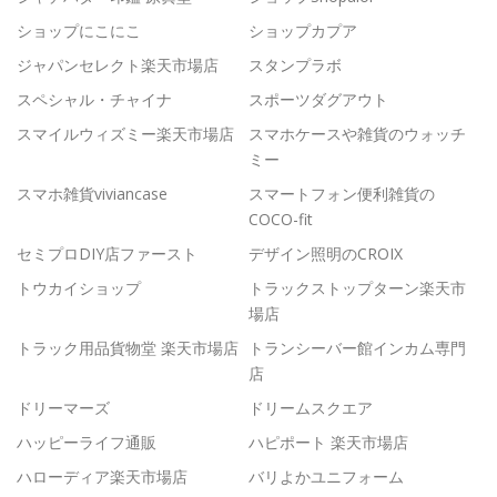
ショップにこにこ
ショップカプア
ジャパンセレクト楽天市場店
スタンプラボ
スペシャル・チャイナ
スポーツダグアウト
スマイルウィズミー楽天市場店
スマホケースや雑貨のウォッチ
ミー
スマホ雑貨viviancase
スマートフォン便利雑貨の
COCO-fit
セミプロDIY店ファースト
デザイン照明のCROIX
トウカイショップ
トラックストップターン楽天市
場店
トラック用品貨物堂 楽天市場店
トランシーバー館インカム専門
店
ドリーマーズ
ドリームスクエア
ハッピーライフ通販
ハピポート 楽天市場店
ハローディア楽天市場店
バリよかユニフォーム