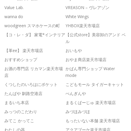
Value Lab.
VREASON – ヴレアゾン
wanna do
White Wings
woodgreen スマホケースの町
YHBOX楽天市場店
【コ・レ・ダ】 家電*インテリア
【公式store】美容卸のアンド ベ
ル
【革ee】 楽天市場店
おいもや
おすすめショップ
おやま商店楽天市場店
お酒の専門店 リカマン楽天市場
かばん専門ショップ Water
店
mode
くつしたのいろはにポケット
こどもモール タイガーキャット
たんばや 釧路空港店
ぺんぎんや
まるいち本店
まるくぱーじゅ 楽天市場店
みっつのこだわり
みづほみづほ
みてこ かってこ
もったいない本舗 楽天市場店
わたしの器
アクアブーケ楽天市場店