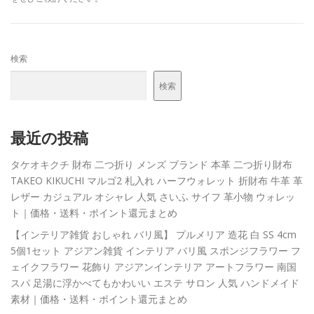
検索
検索
最近の投稿
タケオキクチ 財布 二つ折り メンズ ブランド 本革 二つ折り財布
TAKEO KIKUCHI マルゴ2 札入れ ハーフウォレット 折財布 牛革 革
レザー カジュアル オシャレ 人気 さいふ サイフ 革小物 ウォレッ
ト｜価格・送料・ポイント還元まとめ
【インテリア雑貨 おしゃれ バリ風】 プルメリア 造花 白 SS 4cm
5個1セット アジアン雑貨 インテリア バリ風 スポンジフラワー フ
ェイクフラワー 花飾り アジアンインテリア アートフラワー 南国
スパ 足湯に浮かべてもかわいい エステ サロン 人気 ハンドメイド
素材｜価格・送料・ポイント還元まとめ