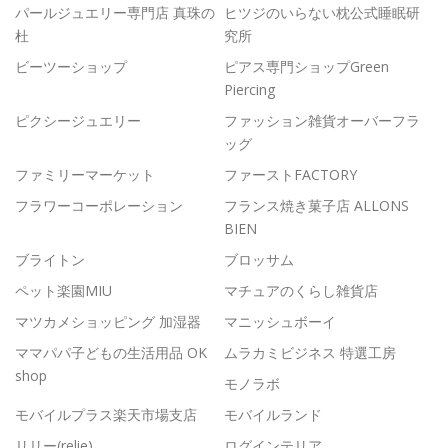
パールジュエリー専門店 真珠の
ヒツジのいらない枕公式睡眠研
杜
究所
ビーツーショップ
ピアス専門ショップGreen
Piercing
ピクシージュエリー
ファッション雑貨オーバーフラ
ッグ
ファミリーマーケット
ファーストFACTORY
フラワーコーポレーション
フランス焼き菓子店 ALLONS
BIEN
ブライトン
ブロッサム
ペット楽園MIU
マチュアのくらし雑貨店
マツカメショッピング 加湿器
マニッシュボーイ
ママパパ子どもの生活用品 OK
ムラカミビジネス 特選工房
shop
モノラボ
モバイルプラス楽天市場支店
モバイルランド
リリー(relie)
ログインテリア