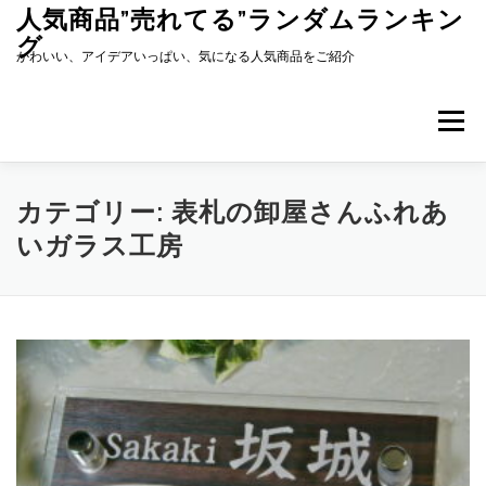
コ
人気商品”売れてる”ランダムランキン
ン
グ
テ
かわいい、アイデアいっぱい、気になる人気商品をご紹介
ン
ツ
へ
メニュー
ス
キ
ッ
プ
カテゴリー:
表札の卸屋さんふれあ
いガラス工房