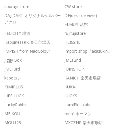
couragestore
CW store
DAgDART オリジナルシルバー
DE(desir de vivre)
アクセ
ELMU生活館
FELICITY 地酒
fujifujistore
HappinessRK 楽天市場店
HE&SHE
IMPISH from NaoColour
Import shop『akazukin』
Jiggy Box
JMEI 2nd
JMEI 3rd
JOINSHOP
kabeコレ
KANICHI楽天市場店
KIMIPLUS
KUKAI
LIFE LUCK
LUCKS
LuckyRabbit
LumiPlusalpha
MEIKOU
men’sホーマン
MOU123
MXCZNR 楽天市場店