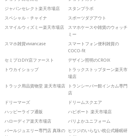
ジャパンセレクト楽天市場店
スタンプラボ
スペシャル・チャイナ
スポーツダグアウト
スマイルウィズミー楽天市場店
スマホケースや雑貨のウォッチ
ミー
スマホ雑貨viviancase
スマートフォン便利雑貨の
COCO-fit
セミプロDIY店ファースト
デザイン照明のCROIX
トウカイショップ
トラックストップターン楽天市
場店
トラック用品貨物堂 楽天市場店
トランシーバー館インカム専門
店
ドリーマーズ
ドリームスクエア
ハッピーライフ通販
ハピポート 楽天市場店
ハローディア楽天市場店
バリよかユニフォーム
パールジュエリー専門店 真珠の
ヒツジのいらない枕公式睡眠研