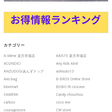
カテゴリー
A-Mime 楽天市場店
ABISTE 楽天市場店
ACONDICI
Any Kids Kind
ANZUDOG/あんずドッグ
ashisuto13
Axis.bag
B-BROS Online Store
beinmart
BOBO-fit-cicicase
CAMERA
Candy chouchou
carboo
coco iine
couragestore
CW store