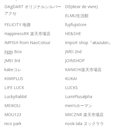
DAgDART オリジナルシルバー
DE(desir de vivre)
アクセ
ELMU生活館
FELICITY 地酒
fujifujistore
HappinessRK 楽天市場店
HE&SHE
IMPISH from NaoColour
Import shop『akazukin』
Jiggy Box
JMEI 2nd
JMEI 3rd
JOINSHOP
kabeコレ
KANICHI楽天市場店
KIMIPLUS
KUKAI
LIFE LUCK
LUCKS
LuckyRabbit
LumiPlusalpha
MEIKOU
men’sホーマン
MOU123
MXCZNR 楽天市場店
nico park
nook-lala ヌックララ