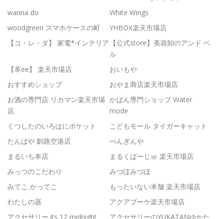
wanna do
White Wings
woodgreen スマホケースの町
YHBOX楽天市場店
【コ・レ・ダ】 家電*インテリア
【公式store】美容卸のアンド ベ
ル
【革ee】 楽天市場店
おいもや
おすすめショップ
おやま商店楽天市場店
お酒の専門店 リカマン楽天市場
かばん専門ショップ Water
店
mode
くつしたのいろはにポケット
こどもモール タイガーキャット
たんばや 釧路空港店
ぺんぎんや
まるいち本店
まるくぱーじゅ 楽天市場店
みっつのこだわり
みづほみづほ
みてこ かってこ
もったいない本舗 楽天市場店
わたしの器
アクアブーケ楽天市場店
アクセサリー its 12 midnight
アクセサリーのYUKATANゆかた