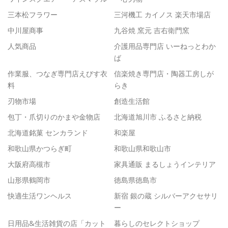
三本松フラワー
三河機工 カイノス 楽天市場店
中川屋商事
九谷焼 窯元 吉右衛門窯
人気商品
介護用品専門店 いーねっとわか
ば
作業服、つなぎ専門店えびす衣
信楽焼き専門店・陶器工房しが
料
らき
刃物市場
創造生活館
包丁・爪切りのかまや金物店
北海道旭川市 ふるさと納税
北海道銘菓 センカランド
和楽屋
和歌山県かつらぎ町
和歌山県和歌山市
大阪府高槻市
家具通販 まるしょうインテリア
山形県鶴岡市
徳島県徳島市
快適生活ワンヘルス
新宿 銀の蔵 シルバーアクセサリ
ー
日用品&生活雑貨の店「カット
暮らしのセレクトショップ