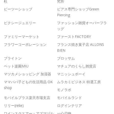
杜
究所
ビーツーショップ
ピアス専門ショップGreen
Piercing
ピクシージュエリー
ファッション雑貨オーバーフラ
ッグ
ファミリーマーケット
ファーストFACTORY
フラワーコーポレーション
フランス焼き菓子店 ALLONS
BIEN
ブライトン
ブロッサム
ペット楽園MIU
マチュアのくらし雑貨店
マツカメショッピング 加湿器
マニッシュボーイ
ママパパ子どもの生活用品 OK
ムラカミビジネス 特選工房
shop
モノラボ
モバイルプラス楽天市場支店
モバイルランド
リリー(relie)
ログインテリア
ワインスクエアー・アズマヅル
一心刃物