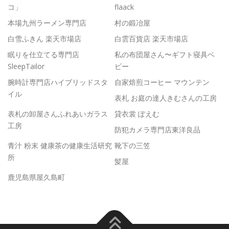
コ」
flaack
本場九州ラーメン専門店
村の鍛冶屋
白雪ふきん 楽天市場店
白雲百貨店 楽天市場店
眠りを仕立てる専門店
私の布団屋さん〜ギフト寝具ベ
SleepTailor
ビー
腕時計専門店ハイブリッドスタ
自家焙煎コーヒー マウンテン
イル
表札 お庭の達人きむさんの工房
表札の卸屋さんふれあいガラス
貸衣裳 ぽえむ
工房
防犯カメラ専門店東洋良品
青汁 粉末 健康茶の健康生活研究
靴下の三笠
所
髪屋
鹿児島県屋久島町