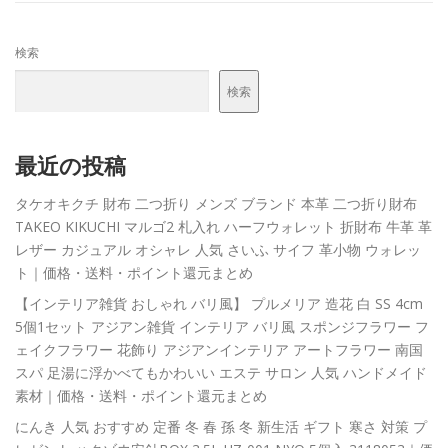
検索
検索
最近の投稿
タケオキクチ 財布 二つ折り メンズ ブランド 本革 二つ折り財布
TAKEO KIKUCHI マルゴ2 札入れ ハーフウォレット 折財布 牛革 革
レザー カジュアル オシャレ 人気 さいふ サイフ 革小物 ウォレッ
ト｜価格・送料・ポイント還元まとめ
【インテリア雑貨 おしゃれ バリ風】 プルメリア 造花 白 SS 4cm
5個1セット アジアン雑貨 インテリア バリ風 スポンジフラワー フ
ェイクフラワー 花飾り アジアンインテリア アートフラワー 南国
スパ 足湯に浮かべてもかわいい エステ サロン 人気 ハンドメイド
素材｜価格・送料・ポイント還元まとめ
にんき 人気 おすすめ 定番 冬 春 孫 冬 新生活 ギフト 寒さ 対策 プ