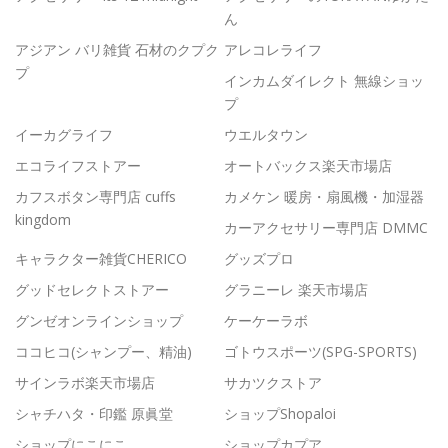
ん
アジアン バリ雑貨 石材のクプク
アレコレライフ
プ
インカムダイレクト 無線ショッ
プ
イーカグライフ
ウエルタウン
エコライフストアー
オートバックス楽天市場店
カフスボタン専門店 cuffs
カメケン 暖房・扇風機・加湿器
kingdom
カーアクセサリー専門店 DMMC
キャラクター雑貨CHERICO
グッズプロ
グッドセレクトストアー
グラニーレ 楽天市場店
グンゼオンラインショップ
ケーケーラボ
ココヒコ(シャンプー、精油)
ゴトウスポーツ(SPG-SPORTS)
サインラボ楽天市場店
サカツクストア
シャチハタ・印鑑 原眞堂
ショップShopaloi
ショップにこにこ
ショップカプア