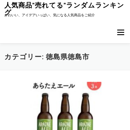
コ
人気商品”売れてる”ランダムランキン
ン
グ
テ
かわいい、アイデアいっぱい、気になる人気商品をご紹介
ン
ツ
へ
メニュー
ス
キ
ッ
プ
カテゴリー:
徳島県徳島市