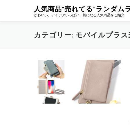
コ
人気商品”売れてる”ランダム
ン
かわいい、アイデアいっぱい、気になる人気商品をご紹介
テ
ン
ツ
カテゴリー:
モバイルプラス
へ
ス
キ
ッ
プ