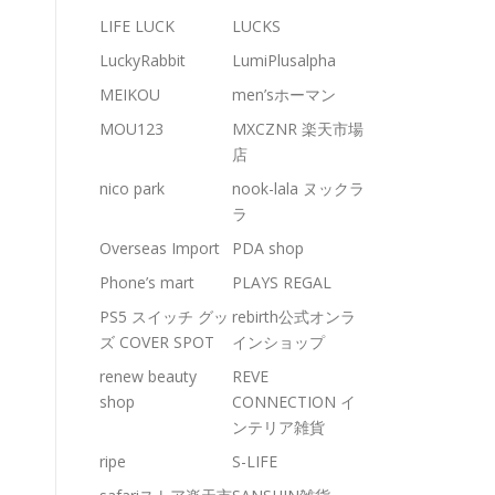
LIFE LUCK
LUCKS
LuckyRabbit
LumiPlusalpha
MEIKOU
men’sホーマン
MOU123
MXCZNR 楽天市場
店
nico park
nook-lala ヌックラ
ラ
Overseas Import
PDA shop
Phone’s mart
PLAYS REGAL
PS5 スイッチ グッ
rebirth公式オンラ
ズ COVER SPOT
インショップ
renew beauty
REVE
shop
CONNECTION イ
ンテリア雑貨
ripe
S-LIFE