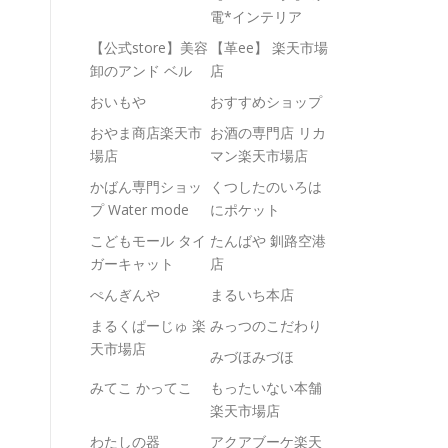
電*インテリア
【公式store】美容
【革ee】 楽天市場
卸のアンド ベル
店
おいもや
おすすめショップ
おやま商店楽天市
お酒の専門店 リカ
場店
マン楽天市場店
かばん専門ショッ
くつしたのいろは
プ Water mode
にポケット
こどもモール タイ
たんばや 釧路空港
ガーキャット
店
ぺんぎんや
まるいち本店
まるくぱーじゅ 楽
みっつのこだわり
天市場店
みづほみづほ
みてこ かってこ
もったいない本舗
楽天市場店
わたしの器
アクアブーケ楽天