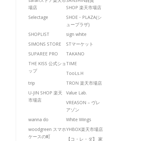
safariストア楽天市
SANSHIN雑貨
場店
SHOP 楽天市場店
Selectage
SHOE・PLAZA(シ
ュープラザ)
SHOPLIST
sign white
SIMONS STORE
STマーケット
SUPAREE PRO
TAKANO
THE KISS 公式ショ
TIME
ップ
TooLs.H
trip
TRON 楽天市場店
U-JIN SHOP 楽天
Value Lab.
市場店
VREASON – ヴレ
アゾン
wanna do
White Wings
woodgreen スマホ
YHBOX楽天市場店
ケースの町
【コ・レ・ダ】 家