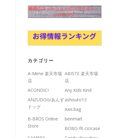
カテゴリー
A-Mime 楽天市場
ABISTE 楽天市場
店
店
ACONDICI
Any Kids Kind
ANZUDOG/あんず
ashisuto13
ドッグ
Axis.bag
B-BROS Online
beinmart
Store
BOBO-fit-cicicase
CAMERA
Candy chouchou