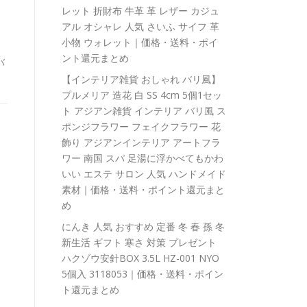
レット 折財布 牛革 革 レザー カジュ
アル オシャレ 人気 さいふ サイフ 革
。
小物 ウォレット｜価格・送料・ポイ
ント還元まとめ
バ
【インテリア雑貨 おしゃれ バリ風】
プルメリア 造花 白 SS 4cm 5個1セッ
ト アジアン雑貨 インテリア バリ風 ス
ポンジフラワー フェイクフラワー 花
飾り アジアンインテリア アートフラ
ワー 南国 スパ 足湯に浮かべてもかわ
いい エステ サロン 人気 ハンドメイド
素材｜価格・送料・ポイント還元まと
め
にんき 人気 おすすめ 定番 冬 春 孫 冬
新生活 ギフト 寒さ 対策 プレゼント
ハクゾウ安針BOX 3.5L HZ-001 NYO
5個入 3118053｜価格・送料・ポイン
ト還元まとめ