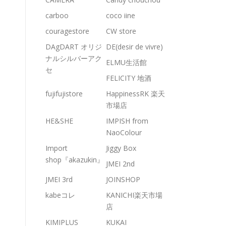
carboo
coco iine
couragestore
CW store
DAgDART オリジ
DE(desir de vivre)
ナルシルバーアク
ELMU生活館
セ
FELICITY 地酒
fujifujistore
HappinessRK 楽天
市場店
HE&SHE
IMPISH from
NaoColour
Import
Jiggy Box
shop『akazukin』
JMEI 2nd
JMEI 3rd
JOINSHOP
kabeコレ
KANICHI楽天市場
店
KIMIPLUS
KUKAI