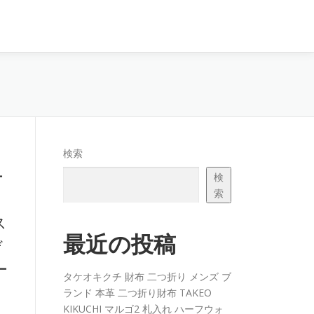
検索
ー
検
索
ス
最近の投稿
デ
ー
タケオキクチ 財布 二つ折り メンズ ブ
ランド 本革 二つ折り財布 TAKEO
KIKUCHI マルゴ2 札入れ ハーフウォ