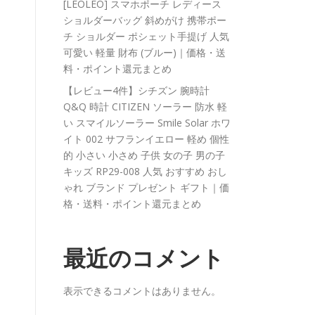
[LEOLEO] スマホポーチ レディース
ショルダーバッグ 斜めがけ 携帯ポー
チ ショルダー ポシェット手提げ 人気
可愛い 軽量 財布 (ブルー)｜価格・送
料・ポイント還元まとめ
【レビュー4件】シチズン 腕時計
Q&Q 時計 CITIZEN ソーラー 防水 軽
い スマイルソーラー Smile Solar ホワ
イト 002 サフランイエロー 軽め 個性
的 小さい 小さめ 子供 女の子 男の子
キッズ RP29-008 人気 おすすめ おし
ゃれ ブランド プレゼント ギフト｜価
格・送料・ポイント還元まとめ
最近のコメント
表示できるコメントはありません。