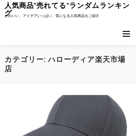
コ
人気商品”売れてる”ランダムランキン
ン
グ
テ
かわいい、アイデアいっぱい、気になる人気商品をご紹介
ン
ツ
へ
メニュー
ス
キ
ッ
プ
カテゴリー:
ハローディア楽天市場
店