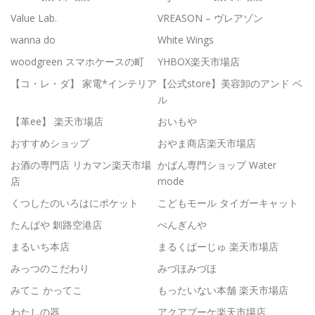
Value Lab.
VREASON – ヴレアゾン
wanna do
White Wings
woodgreen スマホケースの町
YHBOX楽天市場店
【コ・レ・ダ】 家電*インテリア
【公式store】美容卸のアンド ベ
ル
【革ee】 楽天市場店
おいもや
おすすめショップ
おやま商店楽天市場店
お酒の専門店 リカマン楽天市場
かばん専門ショップ Water
店
mode
くつしたのいろはにポケット
こどもモール タイガーキャット
たんばや 釧路空港店
ぺんぎんや
まるいち本店
まるくぱーじゅ 楽天市場店
みっつのこだわり
みづほみづほ
みてこ かってこ
もったいない本舗 楽天市場店
わたしの器
アクアブーケ楽天市場店