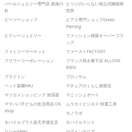
パールジュエリー専門店 真珠の
ヒツジのいらない枕公式睡眠研
杜
究所
ビーツーショップ
ピアス専門ショップGreen
Piercing
ピクシージュエリー
ファッション雑貨オーバーフラ
ッグ
ファミリーマーケット
ファーストFACTORY
フラワーコーポレーション
フランス焼き菓子店 ALLONS
BIEN
ブライトン
ブロッサム
ペット楽園MIU
マチュアのくらし雑貨店
マツカメショッピング 加湿器
マニッシュボーイ
ママパパ子どもの生活用品 OK
ムラカミビジネス 特選工房
shop
モノラボ
モバイルプラス楽天市場支店
モバイルランド
リリー(relie)
ログインテリア