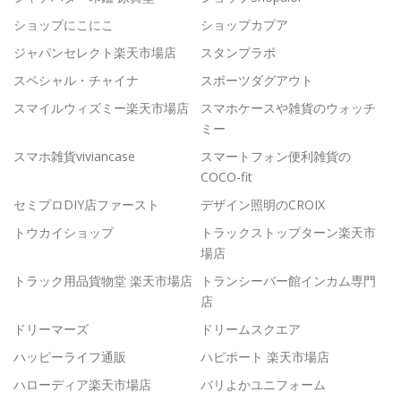
ショップにこにこ
ショップカプア
ジャパンセレクト楽天市場店
スタンプラボ
スペシャル・チャイナ
スポーツダグアウト
スマイルウィズミー楽天市場店
スマホケースや雑貨のウォッチ
ミー
スマホ雑貨viviancase
スマートフォン便利雑貨の
COCO-fit
セミプロDIY店ファースト
デザイン照明のCROIX
トウカイショップ
トラックストップターン楽天市
場店
トラック用品貨物堂 楽天市場店
トランシーバー館インカム専門
店
ドリーマーズ
ドリームスクエア
ハッピーライフ通販
ハピポート 楽天市場店
ハローディア楽天市場店
バリよかユニフォーム