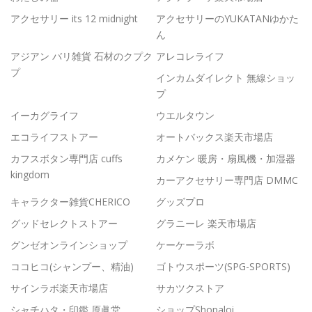
アクセサリー its 12 midnight
アクセサリーのYUKATANゆかた
ん
アジアン バリ雑貨 石材のクプク
アレコレライフ
プ
インカムダイレクト 無線ショッ
プ
イーカグライフ
ウエルタウン
エコライフストアー
オートバックス楽天市場店
カフスボタン専門店 cuffs
カメケン 暖房・扇風機・加湿器
kingdom
カーアクセサリー専門店 DMMC
キャラクター雑貨CHERICO
グッズプロ
グッドセレクトストアー
グラニーレ 楽天市場店
グンゼオンラインショップ
ケーケーラボ
ココヒコ(シャンプー、精油)
ゴトウスポーツ(SPG-SPORTS)
サインラボ楽天市場店
サカツクストア
シャチハタ・印鑑 原眞堂
ショップShopaloi