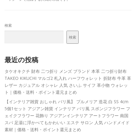
検索
検索
最近の投稿
タケオキクチ 財布 二つ折り メンズ ブランド 本革 二つ折り財布
TAKEO KIKUCHI マルゴ2 札入れ ハーフウォレット 折財布 牛革 革
レザー カジュアル オシャレ 人気 さいふ サイフ 革小物 ウォレッ
ト｜価格・送料・ポイント還元まとめ
【インテリア雑貨 おしゃれ バリ風】 プルメリア 造花 白 SS 4cm
5個1セット アジアン雑貨 インテリア バリ風 スポンジフラワー フ
ェイクフラワー 花飾り アジアンインテリア アートフラワー 南国
スパ 足湯に浮かべてもかわいい エステ サロン 人気 ハンドメイド
素材｜価格・送料・ポイント還元まとめ