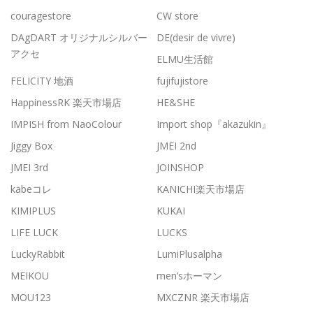
couragestore
CW store
DAgDART オリジナルシルバー
DE(desir de vivre)
アクセ
ELMU生活館
FELICITY 地酒
fujifujistore
HappinessRK 楽天市場店
HE&SHE
IMPISH from NaoColour
Import shop『akazukin』
Jiggy Box
JMEI 2nd
JMEI 3rd
JOINSHOP
kabeコレ
KANICHI楽天市場店
KIMIPLUS
KUKAI
LIFE LUCK
LUCKS
LuckyRabbit
LumiPlusalpha
MEIKOU
men’sホーマン
MOU123
MXCZNR 楽天市場店