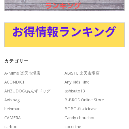
カテゴリー
A-Mime 楽天市場店
ABISTE 楽天市場店
ACONDICI
Any Kids Kind
ANZUDOG/あんずドッグ
ashisuto13
Axis.bag
B-BROS Online Store
beinmart
BOBO-fit-cicicase
CAMERA
Candy chouchou
carboo
coco iine