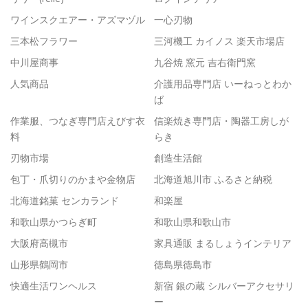
ワインスクエアー・アズマヅル
一心刃物
三本松フラワー
三河機工 カイノス 楽天市場店
中川屋商事
九谷焼 窯元 吉右衛門窯
人気商品
介護用品専門店 いーねっとわか
ば
作業服、つなぎ専門店えびす衣
信楽焼き専門店・陶器工房しが
料
らき
刃物市場
創造生活館
包丁・爪切りのかまや金物店
北海道旭川市 ふるさと納税
北海道銘菓 センカランド
和楽屋
和歌山県かつらぎ町
和歌山県和歌山市
大阪府高槻市
家具通販 まるしょうインテリア
山形県鶴岡市
徳島県徳島市
快適生活ワンヘルス
新宿 銀の蔵 シルバーアクセサリ
ー