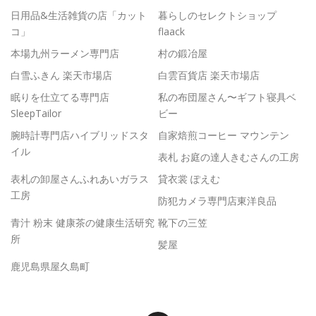
日用品&生活雑貨の店「カット
暮らしのセレクトショップ
コ」
flaack
本場九州ラーメン専門店
村の鍛冶屋
白雪ふきん 楽天市場店
白雲百貨店 楽天市場店
眠りを仕立てる専門店
私の布団屋さん〜ギフト寝具ベ
SleepTailor
ビー
腕時計専門店ハイブリッドスタ
自家焙煎コーヒー マウンテン
イル
表札 お庭の達人きむさんの工房
表札の卸屋さんふれあいガラス
貸衣裳 ぽえむ
工房
防犯カメラ専門店東洋良品
青汁 粉末 健康茶の健康生活研究
靴下の三笠
所
髪屋
鹿児島県屋久島町