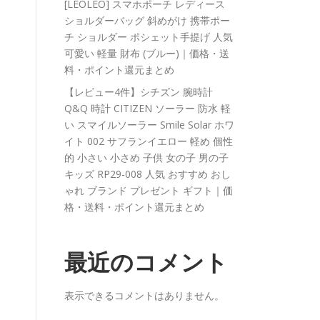
[LEOLEO] スマホポーチ レディース
ショルダーバッグ 斜めがけ 携帯ポー
チ ショルダー ポシェット手提げ 人気
可愛い 軽量 財布 (ブルー)｜価格・送
料・ポイント還元まとめ
【レビュー4件】シチズン 腕時計
Q&Q 時計 CITIZEN ソーラー 防水 軽
い スマイルソーラー Smile Solar ホワ
イト 002 サフランイエロー 軽め 個性
的 小さい 小さめ 子供 女の子 男の子
キッズ RP29-008 人気 おすすめ おし
ゃれ ブランド プレゼント ギフト｜価
格・送料・ポイント還元まとめ
最近のコメント
表示できるコメントはありません。