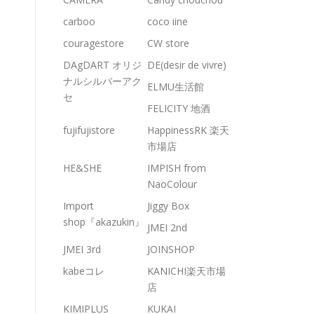
carboo
coco iine
couragestore
CW store
DAgDART オリジ
DE(desir de vivre)
ナルシルバーアク
ELMU生活館
セ
FELICITY 地酒
fujifujistore
HappinessRK 楽天
市場店
HE&SHE
IMPISH from
NaoColour
Import
Jiggy Box
shop『akazukin』
JMEI 2nd
JMEI 3rd
JOINSHOP
kabeコレ
KANICHI楽天市場
店
KIMIPLUS
KUKAI