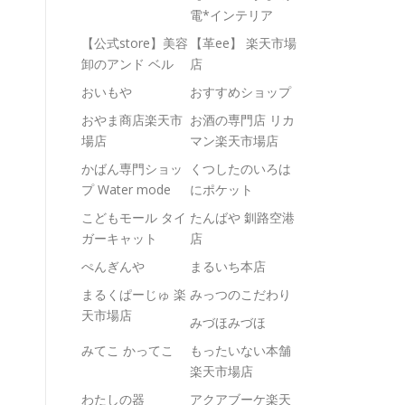
電*インテリア
【公式store】美容
【革ee】 楽天市場
卸のアンド ベル
店
おいもや
おすすめショップ
おやま商店楽天市
お酒の専門店 リカ
場店
マン楽天市場店
かばん専門ショッ
くつしたのいろは
プ Water mode
にポケット
こどもモール タイ
たんばや 釧路空港
ガーキャット
店
ぺんぎんや
まるいち本店
まるくぱーじゅ 楽
みっつのこだわり
天市場店
みづほみづほ
みてこ かってこ
もったいない本舗
楽天市場店
わたしの器
アクアブーケ楽天