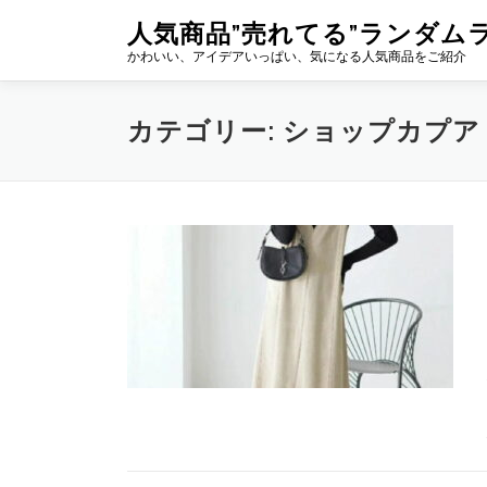
コ
人気商品”売れてる”ランダム
ン
かわいい、アイデアいっぱい、気になる人気商品をご紹介
テ
ン
ツ
カテゴリー:
ショップカプア
へ
ス
キ
ッ
プ