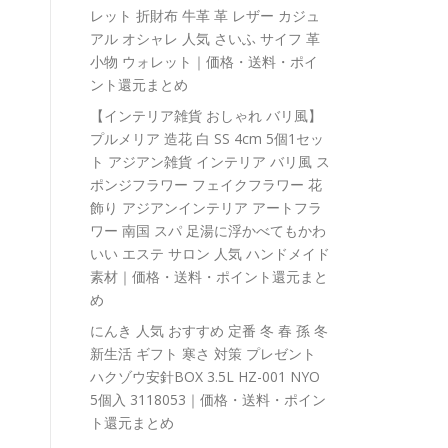
レット 折財布 牛革 革 レザー カジュ
アル オシャレ 人気 さいふ サイフ 革
小物 ウォレット｜価格・送料・ポイ
ント還元まとめ
【インテリア雑貨 おしゃれ バリ風】
プルメリア 造花 白 SS 4cm 5個1セッ
ト アジアン雑貨 インテリア バリ風 ス
ポンジフラワー フェイクフラワー 花
飾り アジアンインテリア アートフラ
ワー 南国 スパ 足湯に浮かべてもかわ
いい エステ サロン 人気 ハンドメイド
素材｜価格・送料・ポイント還元まと
め
にんき 人気 おすすめ 定番 冬 春 孫 冬
新生活 ギフト 寒さ 対策 プレゼント
ハクゾウ安針BOX 3.5L HZ-001 NYO
5個入 3118053｜価格・送料・ポイン
ト還元まとめ