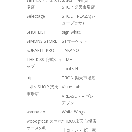
safariストア楽天市
SANSHIN雑貨
場店
SHOP 楽天市場店
Selectage
SHOE・PLAZA(シ
ュープラザ)
SHOPLIST
sign white
SIMONS STORE
STマーケット
SUPAREE PRO
TAKANO
THE KISS 公式ショ
TIME
ップ
TooLs.H
trip
TRON 楽天市場店
U-JIN SHOP 楽天
Value Lab.
市場店
VREASON – ヴレ
アゾン
wanna do
White Wings
woodgreen スマホ
YHBOX楽天市場店
ケースの町
【コ・レ・ダ】 家