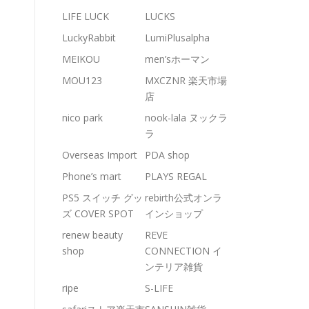
LIFE LUCK
LUCKS
LuckyRabbit
LumiPlusalpha
MEIKOU
men’sホーマン
MOU123
MXCZNR 楽天市場
店
nico park
nook-lala ヌックラ
ラ
Overseas Import
PDA shop
Phone’s mart
PLAYS REGAL
PS5 スイッチ グッ
rebirth公式オンラ
ズ COVER SPOT
インショップ
renew beauty
REVE
shop
CONNECTION イ
ンテリア雑貨
ripe
S-LIFE