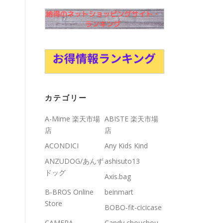
カテゴリー
A-Mime 楽天市場
ABISTE 楽天市場
店
店
ACONDICI
Any Kids Kind
ANZUDOG/あんず
ashisuto13
ドッグ
Axis.bag
B-BROS Online
beinmart
Store
BOBO-fit-cicicase
CAMERA
Candy chouchou