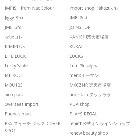
IMPISH from NaoColour
Import shop『akazukin』
Jiggy Box
JMEI 2nd
JMEI 3rd
JOINSHOP
kabeコレ
KANICHI楽天市場店
KIMIPLUS
KUKAI
LIFE LUCK
LUCKS
LuckyRabbit
LumiPlusalpha
MEIKOU
men’sホーマン
MOU123
MXCZNR 楽天市場店
nico park
nook-lala ヌックララ
Overseas Import
PDA shop
Phone’s mart
PLAYS REGAL
PS5 スイッチ グッズ COVER
rebirth公式オンラインショップ
SPOT
renew beauty shop