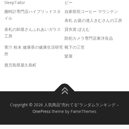
SleepTailor
ビー
腕時計専門店ハイブリッドスタ
自家焙煎コーヒー マウンテン
イル
表札 お庭の達人きむさんの工房
表札の卸屋さんふれあいガラス
貸衣裳 ぽえむ
工房
防犯カメラ専門店東洋良品
青汁 粉末 健康茶の健康生活研究
靴下の三笠
所
髪屋
鹿児島県屋久島町
Copyright © 2026 人気商品”売れてる”ランダムランキング
–
OnePress
theme by FameThemes