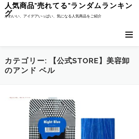
コ
人気商品”売れてる”ランダムランキン
ン
グ
テ
かわいい、アイデアいっぱい、気になる人気商品をご紹介
ン
ツ
へ
メニュー
ス
キ
ッ
プ
カテゴリー:
【公式STORE】美容卸
のアンド ベル