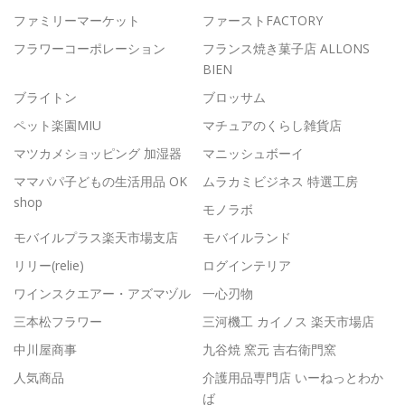
ファミリーマーケット
ファーストFACTORY
フラワーコーポレーション
フランス焼き菓子店 ALLONS
BIEN
ブライトン
ブロッサム
ペット楽園MIU
マチュアのくらし雑貨店
マツカメショッピング 加湿器
マニッシュボーイ
ママパパ子どもの生活用品 OK
ムラカミビジネス 特選工房
shop
モノラボ
モバイルプラス楽天市場支店
モバイルランド
リリー(relie)
ログインテリア
ワインスクエアー・アズマヅル
一心刃物
三本松フラワー
三河機工 カイノス 楽天市場店
中川屋商事
九谷焼 窯元 吉右衛門窯
人気商品
介護用品専門店 いーねっとわか
ば