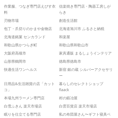
作業服、つなぎ専門店えびす衣
信楽焼き専門店・陶器工房しが
料
らき
刃物市場
創造生活館
包丁・爪切りのかまや金物店
北海道旭川市 ふるさと納税
北海道銘菓 センカランド
和楽屋
和歌山県かつらぎ町
和歌山県和歌山市
大阪府高槻市
家具通販 まるしょうインテリア
山形県鶴岡市
徳島県徳島市
快適生活ワンヘルス
新宿 銀の蔵 シルバーアクセサリ
ー
日用品&生活雑貨の店「カット
暮らしのセレクトショップ
コ」
flaack
本場九州ラーメン専門店
村の鍛冶屋
白雪ふきん 楽天市場店
白雲百貨店 楽天市場店
眠りを仕立てる専門店
私の布団屋さん〜ギフト寝具ベ