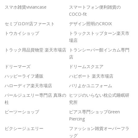
スマホ雑貨viviancase
スマートフォン便利雑貨の
COCO-fit
セミプロDIY店ファースト
デザイン照明のCROIX
トウカイショップ
トラックストップターン楽天市
場店
トラック用品貨物堂 楽天市場店
トランシーバー館インカム専門
店
ドリーマーズ
ドリームスクエア
ハッピーライフ通販
ハピポート 楽天市場店
ハローディア楽天市場店
バリよかユニフォーム
パールジュエリー専門店 真珠の
ヒツジのいらない枕公式睡眠研
杜
究所
ビーツーショップ
ピアス専門ショップGreen
Piercing
ピクシージュエリー
ファッション雑貨オーバーフラ
ッグ