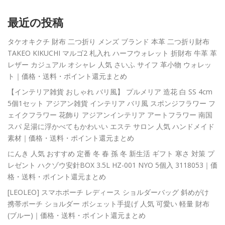
最近の投稿
タケオキクチ 財布 二つ折り メンズ ブランド 本革 二つ折り財布
TAKEO KIKUCHI マルゴ2 札入れ ハーフウォレット 折財布 牛革 革
レザー カジュアル オシャレ 人気 さいふ サイフ 革小物 ウォレッ
ト｜価格・送料・ポイント還元まとめ
【インテリア雑貨 おしゃれ バリ風】 プルメリア 造花 白 SS 4cm
5個1セット アジアン雑貨 インテリア バリ風 スポンジフラワー フ
ェイクフラワー 花飾り アジアンインテリア アートフラワー 南国
スパ 足湯に浮かべてもかわいい エステ サロン 人気 ハンドメイド
素材｜価格・送料・ポイント還元まとめ
にんき 人気 おすすめ 定番 冬 春 孫 冬 新生活 ギフト 寒さ 対策 プ
レゼント ハクゾウ安針BOX 3.5L HZ-001 NYO 5個入 3118053｜価
格・送料・ポイント還元まとめ
[LEOLEO] スマホポーチ レディース ショルダーバッグ 斜めがけ
携帯ポーチ ショルダー ポシェット手提げ 人気 可愛い 軽量 財布
(ブルー)｜価格・送料・ポイント還元まとめ