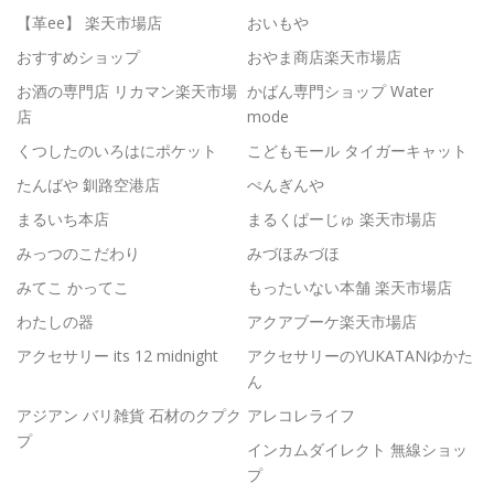
【革ee】 楽天市場店
おいもや
おすすめショップ
おやま商店楽天市場店
お酒の専門店 リカマン楽天市場
かばん専門ショップ Water
店
mode
くつしたのいろはにポケット
こどもモール タイガーキャット
たんばや 釧路空港店
ぺんぎんや
まるいち本店
まるくぱーじゅ 楽天市場店
みっつのこだわり
みづほみづほ
みてこ かってこ
もったいない本舗 楽天市場店
わたしの器
アクアブーケ楽天市場店
アクセサリー its 12 midnight
アクセサリーのYUKATANゆかた
ん
アジアン バリ雑貨 石材のクプク
アレコレライフ
プ
インカムダイレクト 無線ショッ
プ