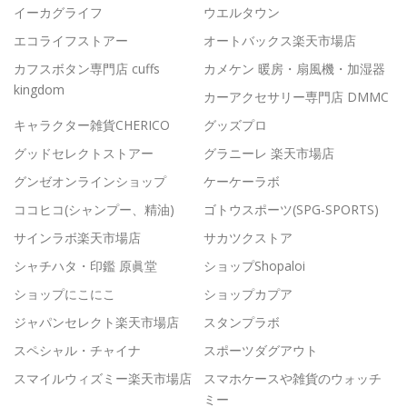
イーカグライフ
ウエルタウン
エコライフストアー
オートバックス楽天市場店
カフスボタン専門店 cuffs
カメケン 暖房・扇風機・加湿器
kingdom
カーアクセサリー専門店 DMMC
キャラクター雑貨CHERICO
グッズプロ
グッドセレクトストアー
グラニーレ 楽天市場店
グンゼオンラインショップ
ケーケーラボ
ココヒコ(シャンプー、精油)
ゴトウスポーツ(SPG-SPORTS)
サインラボ楽天市場店
サカツクストア
シャチハタ・印鑑 原眞堂
ショップShopaloi
ショップにこにこ
ショップカプア
ジャパンセレクト楽天市場店
スタンプラボ
スペシャル・チャイナ
スポーツダグアウト
スマイルウィズミー楽天市場店
スマホケースや雑貨のウォッチ
ミー