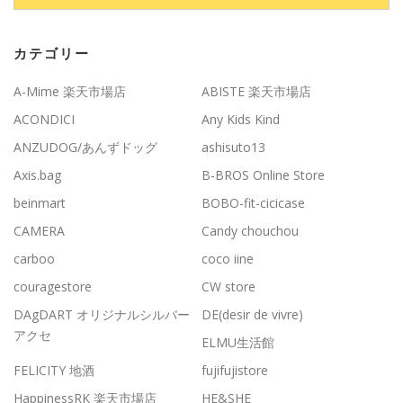
カテゴリー
A-Mime 楽天市場店
ABISTE 楽天市場店
ACONDICI
Any Kids Kind
ANZUDOG/あんずドッグ
ashisuto13
Axis.bag
B-BROS Online Store
beinmart
BOBO-fit-cicicase
CAMERA
Candy chouchou
carboo
coco iine
couragestore
CW store
DAgDART オリジナルシルバー
DE(desir de vivre)
アクセ
ELMU生活館
FELICITY 地酒
fujifujistore
HappinessRK 楽天市場店
HE&SHE