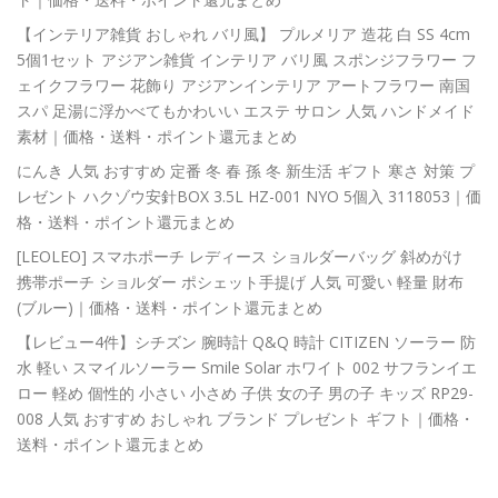
【インテリア雑貨 おしゃれ バリ風】 プルメリア 造花 白 SS 4cm
5個1セット アジアン雑貨 インテリア バリ風 スポンジフラワー フ
ェイクフラワー 花飾り アジアンインテリア アートフラワー 南国
スパ 足湯に浮かべてもかわいい エステ サロン 人気 ハンドメイド
素材｜価格・送料・ポイント還元まとめ
にんき 人気 おすすめ 定番 冬 春 孫 冬 新生活 ギフト 寒さ 対策 プ
レゼント ハクゾウ安針BOX 3.5L HZ-001 NYO 5個入 3118053｜価
格・送料・ポイント還元まとめ
[LEOLEO] スマホポーチ レディース ショルダーバッグ 斜めがけ
携帯ポーチ ショルダー ポシェット手提げ 人気 可愛い 軽量 財布
(ブルー)｜価格・送料・ポイント還元まとめ
【レビュー4件】シチズン 腕時計 Q&Q 時計 CITIZEN ソーラー 防
水 軽い スマイルソーラー Smile Solar ホワイト 002 サフランイエ
ロー 軽め 個性的 小さい 小さめ 子供 女の子 男の子 キッズ RP29-
008 人気 おすすめ おしゃれ ブランド プレゼント ギフト｜価格・
送料・ポイント還元まとめ