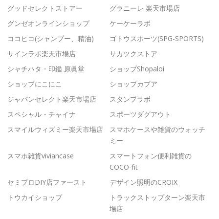
グッドセレクトストアー
グラニーレ 楽天市場店
グンゼオンラインショップ
ケーケーラボ
ココヒコ(シャンプー、精油)
ゴトウスポーツ(SPG-SPORTS)
サインラボ楽天市場店
サカツクストア
シャチハタ・印鑑 原眞堂
ショップShopaloi
ショップにこにこ
ショップカプア
ジャパンセレクト楽天市場店
スタンプラボ
スペシャル・チャイナ
スポーツダグアウト
スマイルウィズミー楽天市場店
スマホケースや雑貨のウォッチ
ミー
スマホ雑貨viviancase
スマートフォン便利雑貨の
COCO-fit
セミプロDIY店ファースト
デザイン照明のCROIX
トウカイショップ
トラックストップターン楽天市
場店