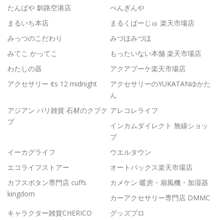
たんばや 釧路空港店
ぺんぎんや
まるいち本店
まるくぱーじゅ 楽天市場店
みっつのこだわり
みづほみづほ
みてこ かってこ
もったいない本舗 楽天市場店
わたしの器
アクアブーケ楽天市場店
アクセサリー its 12 midnight
アクセサリーのYUKATANゆかた
ん
アジアン バリ雑貨 石材のクプク
アレコレライフ
プ
インカムダイレクト 無線ショッ
プ
イーカグライフ
ウエルタウン
エコライフストアー
オートバックス楽天市場店
カフスボタン専門店 cuffs
カメケン 暖房・扇風機・加湿器
kingdom
カーアクセサリー専門店 DMMC
キャラクター雑貨CHERICO
グッズプロ