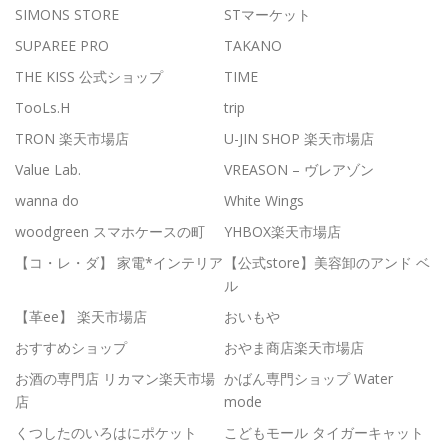
SIMONS STORE
STマーケット
SUPAREE PRO
TAKANO
THE KISS 公式ショップ
TIME
TooLs.H
trip
TRON 楽天市場店
U-JIN SHOP 楽天市場店
Value Lab.
VREASON – ヴレアゾン
wanna do
White Wings
woodgreen スマホケースの町
YHBOX楽天市場店
【コ・レ・ダ】 家電*インテリア
【公式store】美容卸のアンド ベ
ル
【革ee】 楽天市場店
おいもや
おすすめショップ
おやま商店楽天市場店
お酒の専門店 リカマン楽天市場
かばん専門ショップ Water
店
mode
くつしたのいろはにポケット
こどもモール タイガーキャット