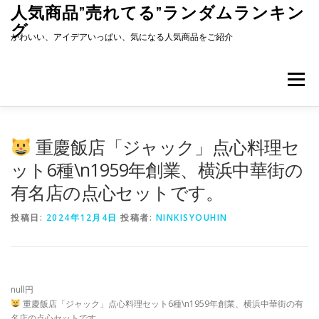
コ
人気商品”売れてる”ランダムランキン
ン
グ
テ
かわいい、アイデアいっぱい、気になる人気商品をご紹介
ン
ツ
へ
メニュー
ス
キ
ッ
プ
重慶飯店「ジャック」点心料理セ
ット6種\n1959年創業、横浜中華街の
有名店の点心セットです。
投稿日:
2024年12月4日
投稿者:
NINKISYOUHIN
null円
重慶飯店「ジャック」点心料理セット6種\n1959年創業、横浜中華街の有
名店の点心セットです。