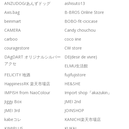
ANZUDOG/あんずドッグ
ashisuto13
Axis.bag
B-BROS Online Store
beinmart
BOBO-fit-cicicase
CAMERA
Candy chouchou
carboo
coco iine
couragestore
CW store
DAgDART オリジナルシルバー
DE(desir de vivre)
アクセ
ELMU生活館
FELICITY 地酒
fujifujistore
HappinessRK 楽天市場店
HE&SHE
IMPISH from NaoColour
Import shop『akazukin』
Jiggy Box
JMEI 2nd
JMEI 3rd
JOINSHOP
kabeコレ
KANICHI楽天市場店
KIMIPLUS
KUKAI