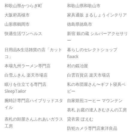
和歌山県かつらぎ町
和歌山県和歌山市
大阪府高槻市
家具通販 まるしょうインテリア
山形県鶴岡市
徳島県徳島市
快適生活ワンヘルス
新宿 銀の蔵 シルバーアクセサリ
ー
日用品&生活雑貨の店「カット
暮らしのセレクトショップ
コ」
flaack
本場九州ラーメン専門店
村の鍛冶屋
白雪ふきん 楽天市場店
白雲百貨店 楽天市場店
眠りを仕立てる専門店
私の布団屋さん〜ギフト寝具ベ
SleepTailor
ビー
腕時計専門店ハイブリッドスタ
自家焙煎コーヒー マウンテン
イル
表札 お庭の達人きむさんの工房
表札の卸屋さんふれあいガラス
貸衣裳 ぽえむ
工房
防犯カメラ専門店東洋良品