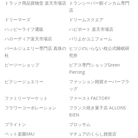
トラック用品貨物堂 楽天市場店
トランシーバー館インカム専門
店
ドリーマーズ
ドリームスクエア
ハッピーライフ通販
ハピポート 楽天市場店
ハローディア楽天市場店
バリよかユニフォーム
パールジュエリー専門店 真珠の
ヒツジのいらない枕公式睡眠研
杜
究所
ビーツーショップ
ピアス専門ショップGreen
Piercing
ピクシージュエリー
ファッション雑貨オーバーフラ
ッグ
ファミリーマーケット
ファーストFACTORY
フラワーコーポレーション
フランス焼き菓子店 ALLONS
BIEN
ブライトン
ブロッサム
ペット楽園MIU
マチュアのくらし雑貨店