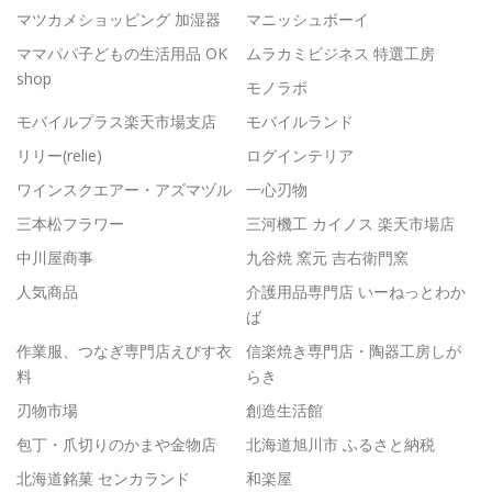
マツカメショッピング 加湿器
マニッシュボーイ
ママパパ子どもの生活用品 OK
ムラカミビジネス 特選工房
shop
モノラボ
モバイルプラス楽天市場支店
モバイルランド
リリー(relie)
ログインテリア
ワインスクエアー・アズマヅル
一心刃物
三本松フラワー
三河機工 カイノス 楽天市場店
中川屋商事
九谷焼 窯元 吉右衛門窯
人気商品
介護用品専門店 いーねっとわか
ば
作業服、つなぎ専門店えびす衣
信楽焼き専門店・陶器工房しが
料
らき
刃物市場
創造生活館
包丁・爪切りのかまや金物店
北海道旭川市 ふるさと納税
北海道銘菓 センカランド
和楽屋