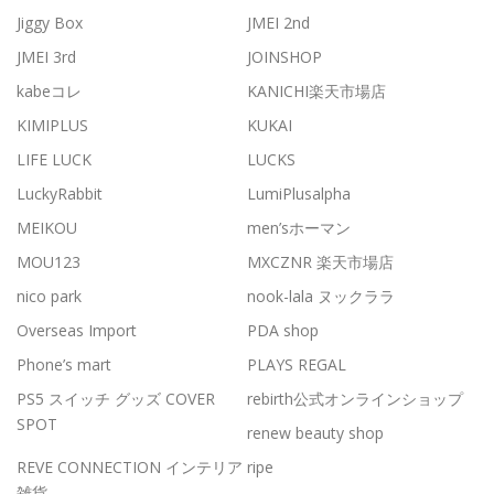
Jiggy Box
JMEI 2nd
JMEI 3rd
JOINSHOP
kabeコレ
KANICHI楽天市場店
KIMIPLUS
KUKAI
LIFE LUCK
LUCKS
LuckyRabbit
LumiPlusalpha
MEIKOU
men’sホーマン
MOU123
MXCZNR 楽天市場店
nico park
nook-lala ヌックララ
Overseas Import
PDA shop
Phone’s mart
PLAYS REGAL
PS5 スイッチ グッズ COVER
rebirth公式オンラインショップ
SPOT
renew beauty shop
REVE CONNECTION インテリア
ripe
雑貨