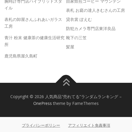
腕時計専門店ハイブリッドスタ
自家焙煎コーヒー マウンテン
イル
表札 お庭の達人きむさんの工房
表札の卸屋さんふれあいガラス
貸衣裳 ぽえむ
工房
防犯カメラ専門店東洋良品
青汁 粉末 健康茶の健康生活研究
靴下の三笠
所
髪屋
鹿児島県屋久島町
Copyright © 2026 人気商品”売れてる”ランダムランキング
–
OnePress
theme by FameThemes
プライバシーポリシー
アフィリエイト免責事項