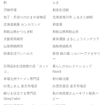
料
らき
刃物市場
創造生活館
包丁・爪切りのかまや金物店
北海道旭川市 ふるさと納税
北海道銘菓 センカランド
和楽屋
和歌山県かつらぎ町
和歌山県和歌山市
大阪府高槻市
家具通販 まるしょうインテリア
山形県鶴岡市
徳島県徳島市
快適生活ワンヘルス
新宿 銀の蔵 シルバーアクセサリ
ー
日用品&生活雑貨の店「カット
暮らしのセレクトショップ
コ」
flaack
本場九州ラーメン専門店
村の鍛冶屋
白雪ふきん 楽天市場店
白雲百貨店 楽天市場店
眠りを仕立てる専門店
私の布団屋さん〜ギフト寝具ベ
SleepTailor
ビー