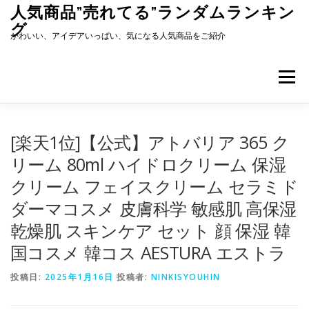
コ
人気商品”売れてる”ランダムランキン
ン
グ
テ
かわいい、アイデアいっぱい、気になる人気商品をご紹介
ン
ツ
へ
メニュー
ス
キ
ッ
プ
[楽天1位]【公式】アトバリア 365 ク
リーム 80ml ハイドロクリーム 保湿
クリーム フェイスクリーム セラミド
ダーマコスメ 皮膚科学 敏感肌 高保湿
乾燥肌 スキンケア セット 顔 保湿 韓
国コスメ 韓コス AESTURA エストラ
投稿日:
2025年1月16日
投稿者:
NINKISYOUHIN