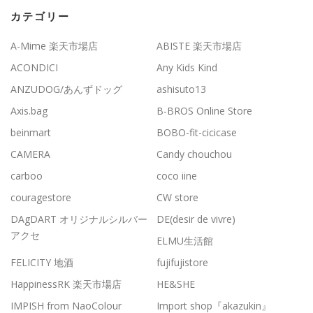
カテゴリー
A-Mime 楽天市場店
ABISTE 楽天市場店
ACONDICI
Any Kids Kind
ANZUDOG/あんずドッグ
ashisuto13
Axis.bag
B-BROS Online Store
beinmart
BOBO-fit-cicicase
CAMERA
Candy chouchou
carboo
coco iine
couragestore
CW store
DAgDART オリジナルシルバー
DE(desir de vivre)
アクセ
ELMU生活館
FELICITY 地酒
fujifujistore
HappinessRK 楽天市場店
HE&SHE
IMPISH from NaoColour
Import shop『akazukin』