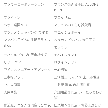
フラワーコーポレーション
フランス焼き菓子店 ALLONS
BIEN
ブライトン
ブロッサム
ペット楽園MIU
マチュアのくらし雑貨店
マツカメショッピング 加湿器
マニッシュボーイ
ママパパ子どもの生活用品 OK
ムラカミビジネス 特選工房
shop
モノラボ
モバイルプラス楽天市場支店
モバイルランド
リリー(relie)
ログインテリア
ワインスクエアー・アズマヅル
一心刃物
三本松フラワー
三河機工 カイノス 楽天市場店
中川屋商事
九谷焼 窯元 吉右衛門窯
人気商品
介護用品専門店 いーねっとわか
ば
作業服、つなぎ専門店えびす衣
信楽焼き専門店・陶器工房しが