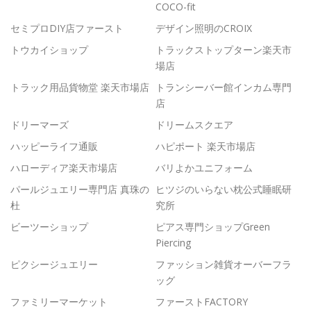
COCO-fit
セミプロDIY店ファースト
デザイン照明のCROIX
トウカイショップ
トラックストップターン楽天市
場店
トラック用品貨物堂 楽天市場店
トランシーバー館インカム専門
店
ドリーマーズ
ドリームスクエア
ハッピーライフ通販
ハピポート 楽天市場店
ハローディア楽天市場店
バリよかユニフォーム
パールジュエリー専門店 真珠の
ヒツジのいらない枕公式睡眠研
杜
究所
ビーツーショップ
ピアス専門ショップGreen
Piercing
ピクシージュエリー
ファッション雑貨オーバーフラ
ッグ
ファミリーマーケット
ファーストFACTORY