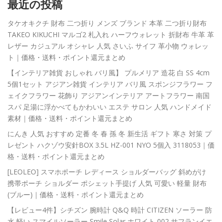
最近の投稿
タケオキクチ 財布 二つ折り メンズ ブランド 本革 二つ折り財布
TAKEO KIKUCHI マルゴ2 札入れ ハーフウォレット 折財布 牛革 革
レザー カジュアル オシャレ 人気 さいふ サイフ 革小物 ウォレッ
ト｜価格・送料・ポイント還元まとめ
【インテリア雑貨 おしゃれ バリ風】 プルメリア 造花 白 SS 4cm
5個1セット アジアン雑貨 インテリア バリ風 スポンジフラワー フ
ェイクフラワー 花飾り アジアンインテリア アートフラワー 南国
スパ 足湯に浮かべてもかわいい エステ サロン 人気 ハンドメイド
素材｜価格・送料・ポイント還元まとめ
にんき 人気 おすすめ 定番 冬 春 孫 冬 新生活 ギフト 寒さ 対策 プ
レゼント ハクゾウ安針BOX 3.5L HZ-001 NYO 5個入 3118053｜価
格・送料・ポイント還元まとめ
[LEOLEO] スマホポーチ レディース ショルダーバッグ 斜めがけ
携帯ポーチ ショルダー ポシェット手提げ 人気 可愛い 軽量 財布
(ブルー)｜価格・送料・ポイント還元まとめ
【レビュー4件】シチズン 腕時計 Q&Q 時計 CITIZEN ソーラー 防
水 軽い スマイルソーラー Smile Solar ホワイト 002 サフランイエ