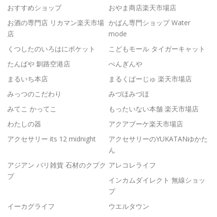
おすすめショップ
おやま商店楽天市場店
お酒の専門店 リカマン楽天市場
かばん専門ショップ Water
店
mode
くつしたのいろはにポケット
こどもモール タイガーキャット
たんばや 釧路空港店
ぺんぎんや
まるいち本店
まるくぱーじゅ 楽天市場店
みっつのこだわり
みづほみづほ
みてこ かってこ
もったいない本舗 楽天市場店
わたしの器
アクアブーケ楽天市場店
アクセサリー its 12 midnight
アクセサリーのYUKATANゆかた
ん
アジアン バリ雑貨 石材のクプク
アレコレライフ
プ
インカムダイレクト 無線ショッ
プ
イーカグライフ
ウエルタウン