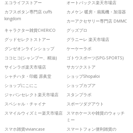
エコライフストアー
オートバックス楽天市場店
カフスボタン専門店 cuffs
カメケン 暖房・扇風機・加湿器
kingdom
カーアクセサリー専門店 DMMC
キャラクター雑貨CHERICO
グッズプロ
グッドセレクトストアー
グラニーレ 楽天市場店
グンゼオンラインショップ
ケーケーラボ
ココヒコ(シャンプー、精油)
ゴトウスポーツ(SPG-SPORTS)
サインラボ楽天市場店
サカツクストア
シャチハタ・印鑑 原眞堂
ショップShopaloi
ショップにこにこ
ショップカプア
ジャパンセレクト楽天市場店
スタンプラボ
スペシャル・チャイナ
スポーツダグアウト
スマイルウィズミー楽天市場店
スマホケースや雑貨のウォッチ
ミー
スマホ雑貨viviancase
スマートフォン便利雑貨の