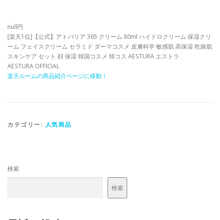
null円
[楽天1位]【公式】アトバリア 365 クリーム 80ml ハイドロクリーム 保湿クリ
ーム フェイスクリーム セラミド ダーマコスメ 皮膚科学 敏感肌 高保湿 乾燥肌
スキンケア セット 顔 保湿 韓国コスメ 韓コス AESTURA エストラ
AESTURA OFFICIAL
楽天ルームの商品紹介ページに移動！
カテゴリー:
人気商品
検索
検索