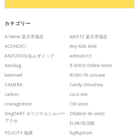
カテゴリー
A-Mime 楽天市場店
ABISTE 楽天市場店
ACONDICI
Any Kids Kind
ANZUDOG/あんずドッグ
ashisuto13
Axis.bag
B-BROS Online Store
beinmart
BOBO-fit-cicicase
CAMERA
Candy chouchou
carboo
coco iine
couragestore
CW store
DAgDART オリジナルシルバー
DE(desir de vivre)
アクセ
ELMU生活館
FELICITY 地酒
fujifujistore