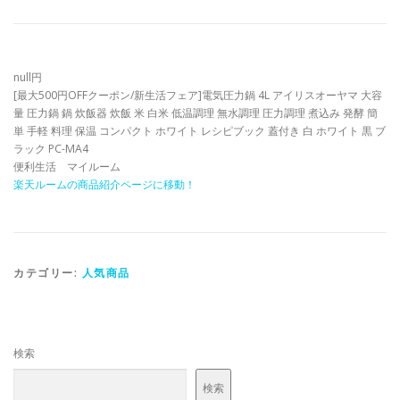
null円
[最大500円OFFクーポン/新生活フェア]電気圧力鍋 4L アイリスオーヤマ 大容
量 圧力鍋 鍋 炊飯器 炊飯 米 白米 低温調理 無水調理 圧力調理 煮込み 発酵 簡
単 手軽 料理 保温 コンパクト ホワイト レシピブック 蓋付き 白 ホワイト 黒 ブ
ラック PC-MA4
便利生活 マイルーム
楽天ルームの商品紹介ページに移動！
カテゴリー:
人気商品
検索
検索