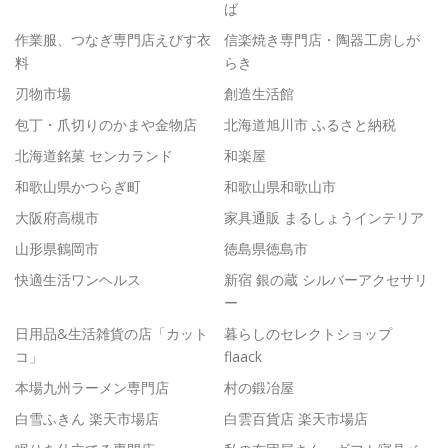
ば
作業服、つなぎ専門店えびす衣
信楽焼き専門店・陶器工房しが
料
らき
刃物市場
創造生活館
包丁・爪切りのかまや金物店
北海道旭川市 ふるさと納税
北海道銘菓 センカランド
和楽屋
和歌山県かつらぎ町
和歌山県和歌山市
大阪府高槻市
家具通販 まるしょうインテリア
山形県鶴岡市
徳島県徳島市
快適生活ワンヘルス
新宿 銀の蔵 シルバーアクセサリ
ー
日用品&生活雑貨の店「カット
暮らしのセレクトショップ
コ」
flaack
本場九州ラーメン専門店
村の鍛冶屋
白雪ふきん 楽天市場店
白雲百貨店 楽天市場店