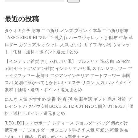
最近の投稿
タケオキクチ 財布 二つ折り メンズ ブランド 本革 二つ折り財布
TAKEO KIKUCHI マルゴ2 札入れ ハーフウォレット 折財布 牛革 革
レザー カジュアル オシャレ 人気 さいふ サイフ 革小物 ウォレッ
ト｜価格・送料・ポイント還元まとめ
【インテリア雑貨 おしゃれ バリ風】 プルメリア 造花 白 SS 4cm
5個1セット アジアン雑貨 インテリア バリ風 スポンジフラワー フ
ェイクフラワー 花飾り アジアンインテリア アートフラワー 南国
スパ 足湯に浮かべてもかわいい エステ サロン 人気 ハンドメイド
素材｜価格・送料・ポイント還元まとめ
にんき 人気 おすすめ 定番 冬 春 孫 冬 新生活 ギフト 寒さ 対策 プ
レゼント ハクゾウ安針BOX 3.5L HZ-001 NYO 5個入 3118053｜価
格・送料・ポイント還元まとめ
[LEOLEO] スマホポーチ レディース ショルダーバッグ 斜めがけ
携帯ポーチ ショルダー ポシェット手提げ 人気 可愛い 軽量 財布
(ブルー)｜価格・送料・ポイント還元まとめ