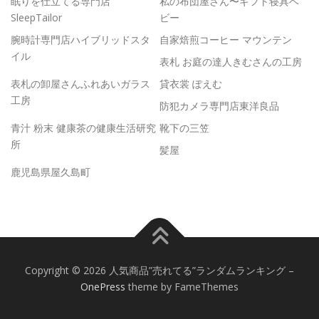
眠りを仕立てる専門店
私の布団屋さん〜ギフト寝具ベ
SleepTailor
ビー
腕時計専門店ハイブリッドスタ
自家焙煎コーヒー マウンテン
イル
表札 お庭の達人きむさんの工房
表札の卸屋さんふれあいガラス
貸衣裳 ぽえむ
工房
防犯カメラ専門店東洋良品
青汁 粉末 健康茶の健康生活研究
靴下の三笠
所
髪屋
鹿児島県屋久島町
Copyright © 2026 人気商品”売れてる”ランダムランキング
–
OnePress
theme by FameThemes