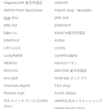
HappinessRK 楽天市場店
HE&SHE
IMPISH from NaoColour
Import shop『akazukin』
Jiggy Box
JMEI 2nd
JMEI 3rd
JOINSHOP
kabeコレ
KANICHI楽天市場店
KIMIPLUS
KUKAI
LIFE LUCK
LUCKS
LuckyRabbit
LumiPlusalpha
MEIKOU
men’sホーマン
MOU123
MXCZNR 楽天市場店
nico park
nook-lala ヌックララ
Overseas Import
PDA shop
Phone’s mart
PLAYS REGAL
PS5 スイッチ グッズ COVER
rebirth公式オンラインショップ
SPOT
renew beauty shop