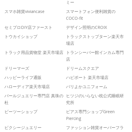
ミー
スマホ雑貨viviancase
スマートフォン便利雑貨の
COCO-fit
セミプロDIY店ファースト
デザイン照明のCROIX
トウカイショップ
トラックストップターン楽天市
場店
トラック用品貨物堂 楽天市場店
トランシーバー館インカム専門
店
ドリーマーズ
ドリームスクエア
ハッピーライフ通販
ハピポート 楽天市場店
ハローディア楽天市場店
バリよかユニフォーム
パールジュエリー専門店 真珠の
ヒツジのいらない枕公式睡眠研
杜
究所
ビーツーショップ
ピアス専門ショップGreen
Piercing
ピクシージュエリー
ファッション雑貨オーバーフラ