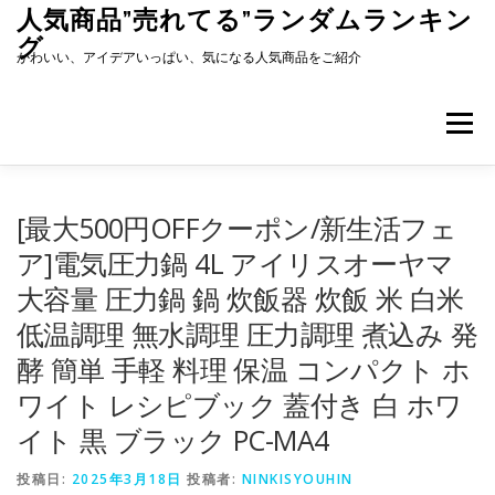
コ
人気商品”売れてる”ランダムランキン
ン
グ
テ
かわいい、アイデアいっぱい、気になる人気商品をご紹介
ン
ツ
へ
メニュー
ス
キ
ッ
プ
[最大500円OFFクーポン/新生活フェ
ア]電気圧力鍋 4L アイリスオーヤマ
大容量 圧力鍋 鍋 炊飯器 炊飯 米 白米
低温調理 無水調理 圧力調理 煮込み 発
酵 簡単 手軽 料理 保温 コンパクト ホ
ワイト レシピブック 蓋付き 白 ホワ
イト 黒 ブラック PC-MA4
投稿日:
2025年3月18日
投稿者:
NINKISYOUHIN