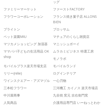
ッグ
ファミリーマーケット
ファーストFACTORY
フラワーコーポレーション
フランス焼き菓子店 ALLONS
BIEN
ブライトン
ブロッサム
ペット楽園MIU
マチュアのくらし雑貨店
マツカメショッピング 加湿器
マニッシュボーイ
ママパパ子どもの生活用品 OK
ムラカミビジネス 特選工房
shop
モノラボ
モバイルプラス楽天市場支店
モバイルランド
リリー(relie)
ログインテリア
ワインスクエアー・アズマヅル
一心刃物
三本松フラワー
三河機工 カイノス 楽天市場店
中川屋商事
九谷焼 窯元 吉右衛門窯
人気商品
介護用品専門店 いーねっとわか