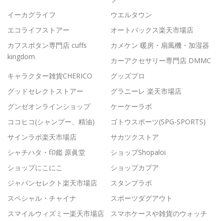
イーカグライフ
ウエルタウン
エコライフストアー
オートバックス楽天市場店
カフスボタン専門店 cuffs
カメケン 暖房・扇風機・加湿器
kingdom
カーアクセサリー専門店 DMMC
キャラクター雑貨CHERICO
グッズプロ
グッドセレクトストアー
グラニーレ 楽天市場店
グンゼオンラインショップ
ケーケーラボ
ココヒコ(シャンプー、精油)
ゴトウスポーツ(SPG-SPORTS)
サインラボ楽天市場店
サカツクストア
シャチハタ・印鑑 原眞堂
ショップShopaloi
ショップにこにこ
ショップカプア
ジャパンセレクト楽天市場店
スタンプラボ
スペシャル・チャイナ
スポーツダグアウト
スマイルウィズミー楽天市場店
スマホケースや雑貨のウォッチ