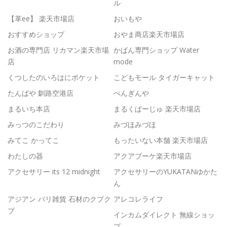
ル
【革ee】 楽天市場店
おいもや
おすすめショップ
おやま商店楽天市場店
お酒の専門店 リカマン楽天市場
かばん専門ショップ Water
店
mode
くつしたのいろはにポケット
こどもモール タイガーキャット
たんばや 釧路空港店
ぺんぎんや
まるいち本店
まるくぱーじゅ 楽天市場店
みっつのこだわり
みづほみづほ
みてこ かってこ
もったいない本舗 楽天市場店
わたしの器
アクアブーケ楽天市場店
アクセサリー its 12 midnight
アクセサリーのYUKATANゆかた
ん
アジアン バリ雑貨 石材のクプク
アレコレライフ
プ
インカムダイレクト 無線ショッ
プ