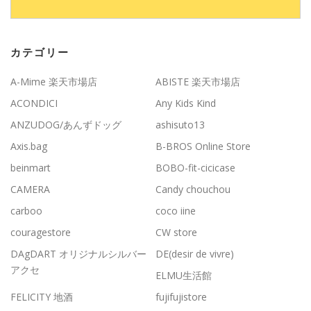
カテゴリー
A-Mime 楽天市場店
ABISTE 楽天市場店
ACONDICI
Any Kids Kind
ANZUDOG/あんずドッグ
ashisuto13
Axis.bag
B-BROS Online Store
beinmart
BOBO-fit-cicicase
CAMERA
Candy chouchou
carboo
coco iine
couragestore
CW store
DAgDART オリジナルシルバー
DE(desir de vivre)
アクセ
ELMU生活館
FELICITY 地酒
fujifujistore