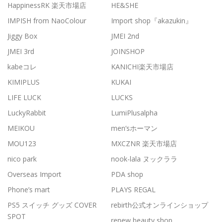
HappinessRK 楽天市場店
HE&SHE
IMPISH from NaoColour
Import shop『akazukin』
Jiggy Box
JMEI 2nd
JMEI 3rd
JOINSHOP
kabeコレ
KANICHI楽天市場店
KIMIPLUS
KUKAI
LIFE LUCK
LUCKS
LuckyRabbit
LumiPlusalpha
MEIKOU
men’sホーマン
MOU123
MXCZNR 楽天市場店
nico park
nook-lala ヌックララ
Overseas Import
PDA shop
Phone’s mart
PLAYS REGAL
PS5 スイッチ グッズ COVER
rebirth公式オンラインショップ
SPOT
renew beauty shop