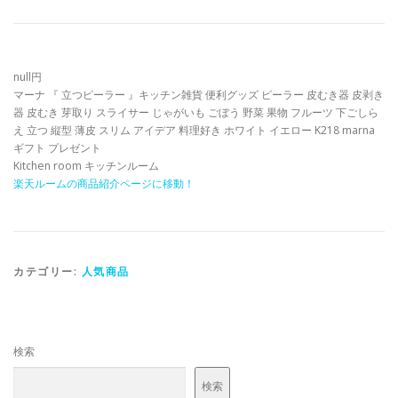
null円
マーナ 『 立つピーラー 』キッチン雑貨 便利グッズ ピーラー 皮むき器 皮剥き
器 皮むき 芽取り スライサー じゃがいも ごぼう 野菜 果物 フルーツ 下ごしら
え 立つ 縦型 薄皮 スリム アイデア 料理好き ホワイト イエロー K218 marna
ギフト プレゼント
Kitchen room キッチンルーム
楽天ルームの商品紹介ページに移動！
カテゴリー:
人気商品
検索
検索