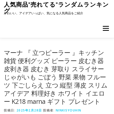
コ
人気商品”売れてる”ランダムランキン
ン
グ
テ
かわいい、アイデアいっぱい、気になる人気商品をご紹介
ン
ツ
へ
メニュー
ス
キ
ッ
プ
マーナ 『 立つピーラー 』キッチン
雑貨 便利グッズ ピーラー 皮むき器
皮剥き器 皮むき 芽取り スライサー
じゃがいも ごぼう 野菜 果物 フルー
ツ 下ごしらえ 立つ 縦型 薄皮 スリム
アイデア 料理好き ホワイト イエロ
ー K218 marna ギフト プレゼント
投稿日:
2025年2月28日
投稿者:
NINKISYOUHIN