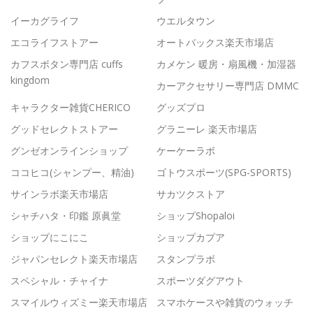
イーカグライフ
ウエルタウン
エコライフストアー
オートバックス楽天市場店
カフスボタン専門店 cuffs
カメケン 暖房・扇風機・加湿器
kingdom
カーアクセサリー専門店 DMMC
キャラクター雑貨CHERICO
グッズプロ
グッドセレクトストアー
グラニーレ 楽天市場店
グンゼオンラインショップ
ケーケーラボ
ココヒコ(シャンプー、精油)
ゴトウスポーツ(SPG-SPORTS)
サインラボ楽天市場店
サカツクストア
シャチハタ・印鑑 原眞堂
ショップShopaloi
ショップにこにこ
ショップカプア
ジャパンセレクト楽天市場店
スタンプラボ
スペシャル・チャイナ
スポーツダグアウト
スマイルウィズミー楽天市場店
スマホケースや雑貨のウォッチ