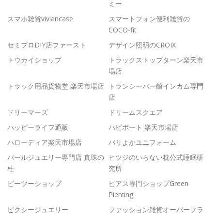
ミー
スマホ雑貨viviancase
スマートフォン便利雑貨の
COCO-fit
セミプロDIY店ファースト
デザイン照明のCROIX
トウカイショップ
トラックストップターン楽天市
場店
トラック用品貨物堂 楽天市場店
トランシーバー館インカム専門
店
ドリーマーズ
ドリームスクエア
ハッピーライフ通販
ハピポート 楽天市場店
ハローディア楽天市場店
バリよかユニフォーム
パールジュエリー専門店 真珠の
ヒツジのいらない枕公式睡眠研
杜
究所
ビーツーショップ
ピアス専門ショップGreen
Piercing
ピクシージュエリー
ファッション雑貨オーバーフラ