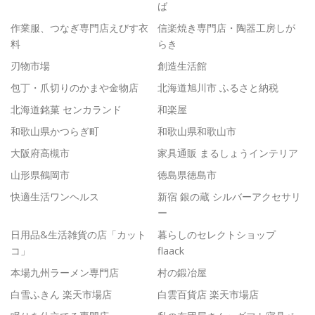
ば
作業服、つなぎ専門店えびす衣
信楽焼き専門店・陶器工房しが
料
らき
刃物市場
創造生活館
包丁・爪切りのかまや金物店
北海道旭川市 ふるさと納税
北海道銘菓 センカランド
和楽屋
和歌山県かつらぎ町
和歌山県和歌山市
大阪府高槻市
家具通販 まるしょうインテリア
山形県鶴岡市
徳島県徳島市
快適生活ワンヘルス
新宿 銀の蔵 シルバーアクセサリ
ー
日用品&生活雑貨の店「カット
暮らしのセレクトショップ
コ」
flaack
本場九州ラーメン専門店
村の鍛冶屋
白雪ふきん 楽天市場店
白雲百貨店 楽天市場店