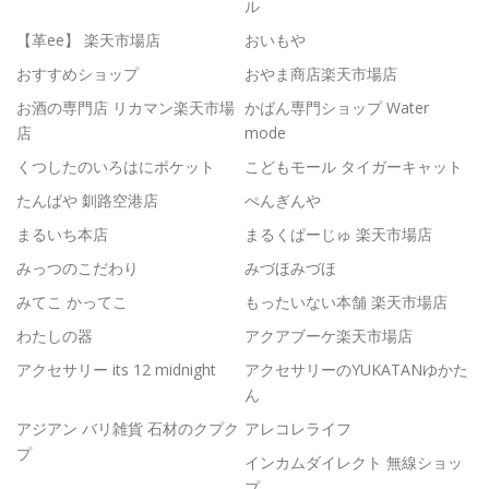
ル
【革ee】 楽天市場店
おいもや
おすすめショップ
おやま商店楽天市場店
お酒の専門店 リカマン楽天市場
かばん専門ショップ Water
店
mode
くつしたのいろはにポケット
こどもモール タイガーキャット
たんばや 釧路空港店
ぺんぎんや
まるいち本店
まるくぱーじゅ 楽天市場店
みっつのこだわり
みづほみづほ
みてこ かってこ
もったいない本舗 楽天市場店
わたしの器
アクアブーケ楽天市場店
アクセサリー its 12 midnight
アクセサリーのYUKATANゆかた
ん
アジアン バリ雑貨 石材のクプク
アレコレライフ
プ
インカムダイレクト 無線ショッ
プ