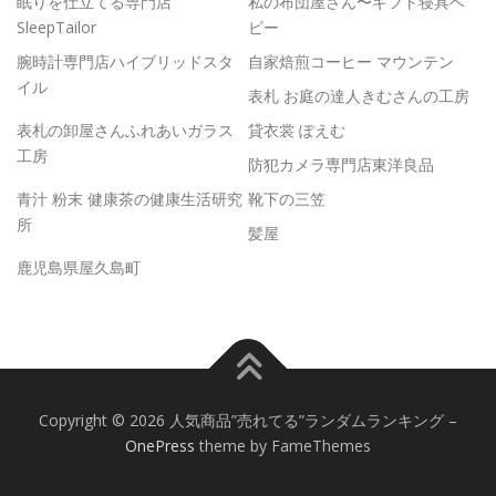
眠りを仕立てる専門店
私の布団屋さん〜ギフト寝具ベ
SleepTailor
ビー
腕時計専門店ハイブリッドスタ
自家焙煎コーヒー マウンテン
イル
表札 お庭の達人きむさんの工房
表札の卸屋さんふれあいガラス
貸衣裳 ぽえむ
工房
防犯カメラ専門店東洋良品
青汁 粉末 健康茶の健康生活研究
靴下の三笠
所
髪屋
鹿児島県屋久島町
Copyright © 2026 人気商品”売れてる”ランダムランキング
–
OnePress
theme by FameThemes