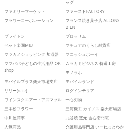
ッグ
ファミリーマーケット
ファーストFACTORY
フラワーコーポレーション
フランス焼き菓子店 ALLONS
BIEN
ブライトン
ブロッサム
ペット楽園MIU
マチュアのくらし雑貨店
マツカメショッピング 加湿器
マニッシュボーイ
ママパパ子どもの生活用品 OK
ムラカミビジネス 特選工房
shop
モノラボ
モバイルプラス楽天市場支店
モバイルランド
リリー(relie)
ログインテリア
ワインスクエアー・アズマヅル
一心刃物
三本松フラワー
三河機工 カイノス 楽天市場店
中川屋商事
九谷焼 窯元 吉右衛門窯
人気商品
介護用品専門店 いーねっとわか