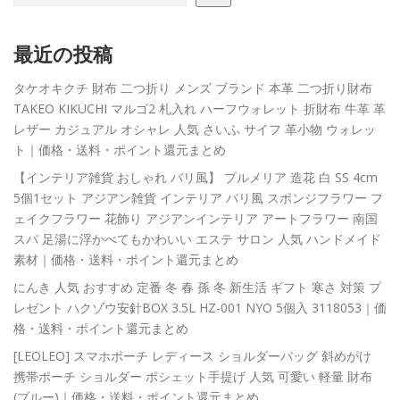
最近の投稿
タケオキクチ 財布 二つ折り メンズ ブランド 本革 二つ折り財布
TAKEO KIKUCHI マルゴ2 札入れ ハーフウォレット 折財布 牛革 革
レザー カジュアル オシャレ 人気 さいふ サイフ 革小物 ウォレッ
ト｜価格・送料・ポイント還元まとめ
【インテリア雑貨 おしゃれ バリ風】 プルメリア 造花 白 SS 4cm
5個1セット アジアン雑貨 インテリア バリ風 スポンジフラワー フ
ェイクフラワー 花飾り アジアンインテリア アートフラワー 南国
スパ 足湯に浮かべてもかわいい エステ サロン 人気 ハンドメイド
素材｜価格・送料・ポイント還元まとめ
にんき 人気 おすすめ 定番 冬 春 孫 冬 新生活 ギフト 寒さ 対策 プ
レゼント ハクゾウ安針BOX 3.5L HZ-001 NYO 5個入 3118053｜価
格・送料・ポイント還元まとめ
[LEOLEO] スマホポーチ レディース ショルダーバッグ 斜めがけ
携帯ポーチ ショルダー ポシェット手提げ 人気 可愛い 軽量 財布
(ブルー)｜価格・送料・ポイント還元まとめ