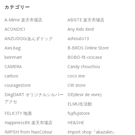
カテゴリー
A-Mime 楽天市場店
ABISTE 楽天市場店
ACONDICI
Any Kids Kind
ANZUDOG/あんずドッグ
ashisuto13
Axis.bag
B-BROS Online Store
beinmart
BOBO-fit-cicicase
CAMERA
Candy chouchou
carboo
coco iine
couragestore
CW store
DAgDART オリジナルシルバー
DE(desir de vivre)
アクセ
ELMU生活館
FELICITY 地酒
fujifujistore
HappinessRK 楽天市場店
HE&SHE
IMPISH from NaoColour
Import shop『akazukin』