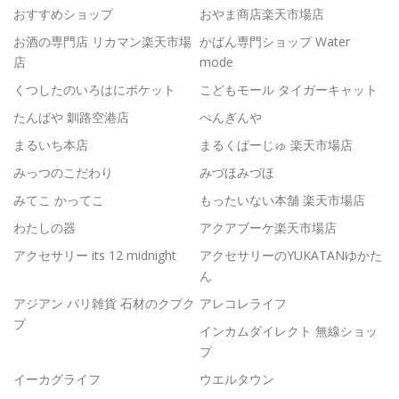
おすすめショップ
おやま商店楽天市場店
お酒の専門店 リカマン楽天市場
かばん専門ショップ Water
店
mode
くつしたのいろはにポケット
こどもモール タイガーキャット
たんばや 釧路空港店
ぺんぎんや
まるいち本店
まるくぱーじゅ 楽天市場店
みっつのこだわり
みづほみづほ
みてこ かってこ
もったいない本舗 楽天市場店
わたしの器
アクアブーケ楽天市場店
アクセサリー its 12 midnight
アクセサリーのYUKATANゆかた
ん
アジアン バリ雑貨 石材のクプク
アレコレライフ
プ
インカムダイレクト 無線ショッ
プ
イーカグライフ
ウエルタウン