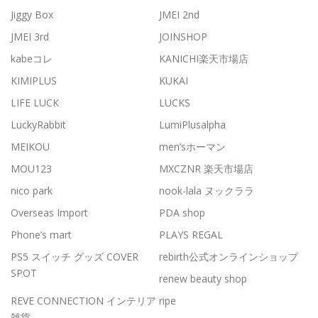
Jiggy Box
JMEI 2nd
JMEI 3rd
JOINSHOP
kabeコレ
KANICHI楽天市場店
KIMIPLUS
KUKAI
LIFE LUCK
LUCKS
LuckyRabbit
LumiPlusalpha
MEIKOU
men’sホーマン
MOU123
MXCZNR 楽天市場店
nico park
nook-lala ヌックララ
Overseas Import
PDA shop
Phone’s mart
PLAYS REGAL
PS5 スイッチ グッズ COVER
rebirth公式オンラインショップ
SPOT
renew beauty shop
REVE CONNECTION インテリア
ripe
雑貨