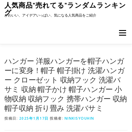
コ
人気商品”売れてる”ランダムランキン
ン
グ
テ
かわいい、アイデアいっぱい、気になる人気商品をご紹介
ン
ツ
へ
メニュー
ス
キ
ッ
プ
ハンガー 洋服ハンガーを帽子ハンガ
ーに変身！帽子 帽子掛け 洗濯ハンガ
ー クローゼット 収納フック 洗濯バ
サミ 収納 帽子かけ 帽子ハンガー 小
物収納 収納フック 携帯ハンガー 収納
帽子収納 折り畳み 洗濯バサミ
投稿日:
2025年1月17日
投稿者:
NINKISYOUHIN