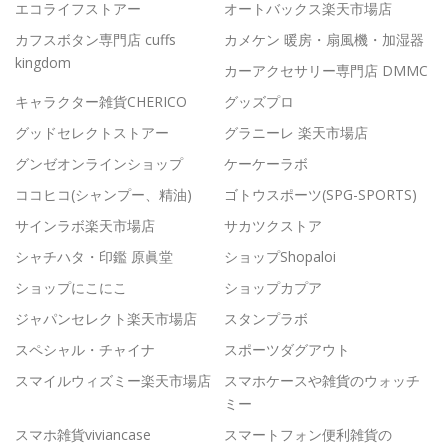
エコライフストアー
オートバックス楽天市場店
カフスボタン専門店 cuffs
カメケン 暖房・扇風機・加湿器
kingdom
カーアクセサリー専門店 DMMC
キャラクター雑貨CHERICO
グッズプロ
グッドセレクトストアー
グラニーレ 楽天市場店
グンゼオンラインショップ
ケーケーラボ
ココヒコ(シャンプー、精油)
ゴトウスポーツ(SPG-SPORTS)
サインラボ楽天市場店
サカツクストア
シャチハタ・印鑑 原眞堂
ショップShopaloi
ショップにこにこ
ショップカプア
ジャパンセレクト楽天市場店
スタンプラボ
スペシャル・チャイナ
スポーツダグアウト
スマイルウィズミー楽天市場店
スマホケースや雑貨のウォッチ
ミー
スマホ雑貨viviancase
スマートフォン便利雑貨の