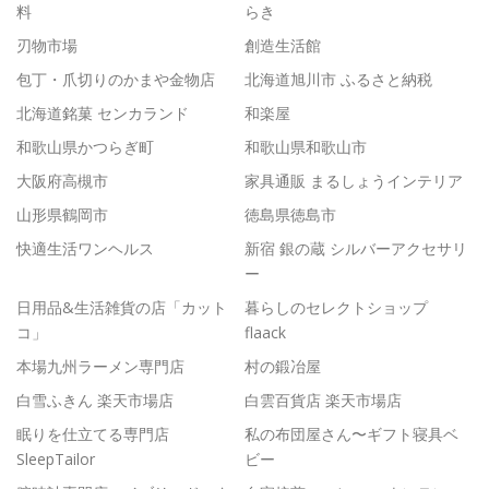
料
らき
刃物市場
創造生活館
包丁・爪切りのかまや金物店
北海道旭川市 ふるさと納税
北海道銘菓 センカランド
和楽屋
和歌山県かつらぎ町
和歌山県和歌山市
大阪府高槻市
家具通販 まるしょうインテリア
山形県鶴岡市
徳島県徳島市
快適生活ワンヘルス
新宿 銀の蔵 シルバーアクセサリ
ー
日用品&生活雑貨の店「カット
暮らしのセレクトショップ
コ」
flaack
本場九州ラーメン専門店
村の鍛冶屋
白雪ふきん 楽天市場店
白雲百貨店 楽天市場店
眠りを仕立てる専門店
私の布団屋さん〜ギフト寝具ベ
SleepTailor
ビー