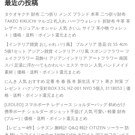
最近の投稿
タケオキクチ 財布 二つ折り メンズ ブランド 本革 二つ折り財布
TAKEO KIKUCHI マルゴ2 札入れ ハーフウォレット 折財布 牛革 革
レザー カジュアル オシャレ 人気 さいふ サイフ 革小物 ウォレッ
ト｜価格・送料・ポイント還元まとめ
【インテリア雑貨 おしゃれ バリ風】 プルメリア 造花 白 SS 4cm
5個1セット アジアン雑貨 インテリア バリ風 スポンジフラワー フ
ェイクフラワー 花飾り アジアンインテリア アートフラワー 南国
スパ 足湯に浮かべてもかわいい エステ サロン 人気 ハンドメイド
素材｜価格・送料・ポイント還元まとめ
にんき 人気 おすすめ 定番 冬 春 孫 冬 新生活 ギフト 寒さ 対策 プ
レゼント ハクゾウ安針BOX 3.5L HZ-001 NYO 5個入 3118053｜価
格・送料・ポイント還元まとめ
[LEOLEO] スマホポーチ レディース ショルダーバッグ 斜めがけ
携帯ポーチ ショルダー ポシェット手提げ 人気 可愛い 軽量 財布
(ブルー)｜価格・送料・ポイント還元まとめ
【レビュー4件】シチズン 腕時計 Q&Q 時計 CITIZEN ソーラー 防
水 軽い スマイルソーラー Smile Solar ホワイト 002 サフランイエ