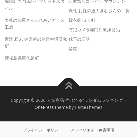
腕時計専門店ハイブリッドスタ
自家焙煎コーヒー マウンテン
イル
表札 お庭の達人きむさんの工房
表札の卸屋さんふれあいガラス
貸衣裳 ぽえむ
工房
防犯カメラ専門店東洋良品
青汁 粉末 健康茶の健康生活研究
靴下の三笠
所
髪屋
鹿児島県屋久島町
Copyright © 2026 人気商品”売れてる”ランダムランキング
–
OnePress
theme by FameThemes
プライバシーポリシー
アフィリエイト免責事項