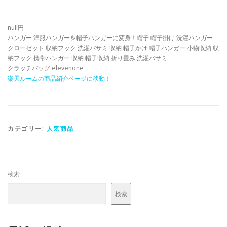
null円
ハンガー 洋服ハンガーを帽子ハンガーに変身！帽子 帽子掛け 洗濯ハンガー
クローゼット 収納フック 洗濯バサミ 収納 帽子かけ 帽子ハンガー 小物収納 収
納フック 携帯ハンガー 収納 帽子収納 折り畳み 洗濯バサミ
クラッチバッグ elevenone
楽天ルームの商品紹介ページに移動！
カテゴリー:
人気商品
検索
検索