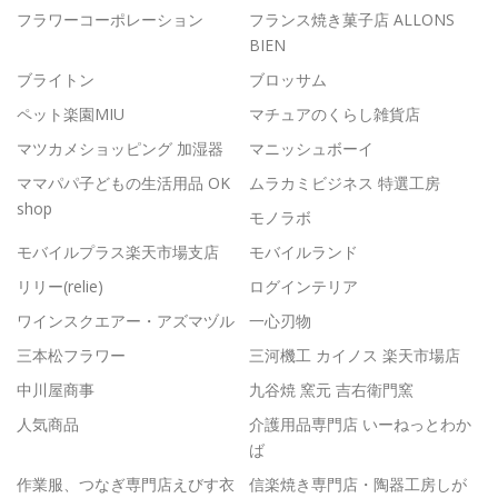
フラワーコーポレーション
フランス焼き菓子店 ALLONS
BIEN
ブライトン
ブロッサム
ペット楽園MIU
マチュアのくらし雑貨店
マツカメショッピング 加湿器
マニッシュボーイ
ママパパ子どもの生活用品 OK
ムラカミビジネス 特選工房
shop
モノラボ
モバイルプラス楽天市場支店
モバイルランド
リリー(relie)
ログインテリア
ワインスクエアー・アズマヅル
一心刃物
三本松フラワー
三河機工 カイノス 楽天市場店
中川屋商事
九谷焼 窯元 吉右衛門窯
人気商品
介護用品専門店 いーねっとわか
ば
作業服、つなぎ専門店えびす衣
信楽焼き専門店・陶器工房しが