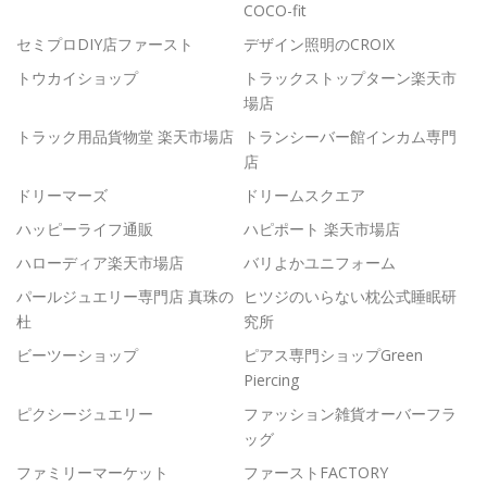
COCO-fit
セミプロDIY店ファースト
デザイン照明のCROIX
トウカイショップ
トラックストップターン楽天市
場店
トラック用品貨物堂 楽天市場店
トランシーバー館インカム専門
店
ドリーマーズ
ドリームスクエア
ハッピーライフ通販
ハピポート 楽天市場店
ハローディア楽天市場店
バリよかユニフォーム
パールジュエリー専門店 真珠の
ヒツジのいらない枕公式睡眠研
杜
究所
ビーツーショップ
ピアス専門ショップGreen
Piercing
ピクシージュエリー
ファッション雑貨オーバーフラ
ッグ
ファミリーマーケット
ファーストFACTORY