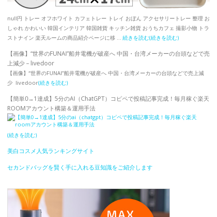
null円 トレー オフホワイト カフェトレー トレイ おぼん アクセサリートレー 整理 お
しゃれ かわいい 韓国インテリア 韓国雑貨 キッチン雑貨 おうちカフェ 撮影小物 トラ
ストナイン 楽天ルームの商品紹介ページに移 …
続きを読む
(続きを読む)
【画像】“世界のFUNAI”船井電機が破産へ 中国・台湾メーカーの台頭などで売
上減少 – livedoor
【画像】“世界のFUNAI”船井電機が破産へ 中国・台湾メーカーの台頭などで売上減
少 livedoor
(続きを読む)
【簡単0→1達成】5分のAI（ChatGPT）コピペで投稿記事完成！毎月稼ぐ楽天
ROOMアカウント構築＆運用手法
(続きを読む)
美白コスメ人気ランキングサイト
セカンドバッグを賢く手に入れる豆知識をご紹介します