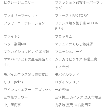
ピクシージュエリー
ファッション雑貨オーバーフラ
ッグ
ファミリーマーケット
ファーストFACTORY
フラワーコーポレーション
フランス焼き菓子店 ALLONS
BIEN
ブライトン
ブロッサム
ペット楽園MIU
マチュアのくらし雑貨店
マツカメショッピング 加湿器
マニッシュボーイ
ママパパ子どもの生活用品 OK
ムラカミビジネス 特選工房
shop
モノラボ
モバイルプラス楽天市場支店
モバイルランド
リリー(relie)
ログインテリア
ワインスクエアー・アズマヅル
一心刃物
三本松フラワー
三河機工 カイノス 楽天市場店
中川屋商事
九谷焼 窯元 吉右衛門窯