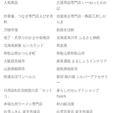
人気商品
介護用品専門店 いーねっとわか
ば
作業服、つなぎ専門店えびす衣
信楽焼き専門店・陶器工房しが
料
らき
刃物市場
創造生活館
包丁・爪切りのかまや金物店
北海道旭川市 ふるさと納税
北海道銘菓 センカランド
和楽屋
和歌山県かつらぎ町
和歌山県和歌山市
大阪府高槻市
家具通販 まるしょうインテリア
山形県鶴岡市
徳島県徳島市
快適生活ワンヘルス
新宿 銀の蔵 シルバーアクセサリ
ー
日用品&生活雑貨の店「カット
暮らしのセレクトショップ
コ」
flaack
本場九州ラーメン専門店
村の鍛冶屋
白雪ふきん 楽天市場店
白雲百貨店 楽天市場店