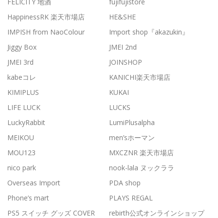
FELICITY 地酒
fujifujistore
HappinessRK 楽天市場店
HE&SHE
IMPISH from NaoColour
Import shop『akazukin』
Jiggy Box
JMEI 2nd
JMEI 3rd
JOINSHOP
kabeコレ
KANICHI楽天市場店
KIMIPLUS
KUKAI
LIFE LUCK
LUCKS
LuckyRabbit
LumiPlusalpha
MEIKOU
men’sホーマン
MOU123
MXCZNR 楽天市場店
nico park
nook-lala ヌックララ
Overseas Import
PDA shop
Phone’s mart
PLAYS REGAL
PS5 スイッチ グッズ COVER
rebirth公式オンラインショップ