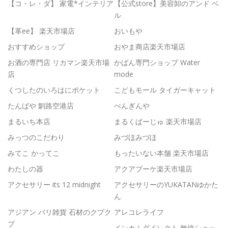
【コ・レ・ダ】 家電*インテリア
【公式store】美容卸のアンド ベ
ル
【革ee】 楽天市場店
おいもや
おすすめショップ
おやま商店楽天市場店
お酒の専門店 リカマン楽天市場
かばん専門ショップ Water
店
mode
くつしたのいろはにポケット
こどもモール タイガーキャット
たんばや 釧路空港店
ぺんぎんや
まるいち本店
まるくぱーじゅ 楽天市場店
みっつのこだわり
みづほみづほ
みてこ かってこ
もったいない本舗 楽天市場店
わたしの器
アクアブーケ楽天市場店
アクセサリー its 12 midnight
アクセサリーのYUKATANゆかた
ん
アジアン バリ雑貨 石材のクプク
アレコレライフ
プ
インカムダイレクト 無線ショッ