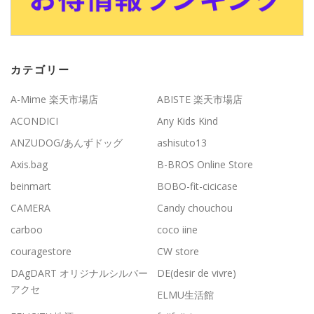
カテゴリー
A-Mime 楽天市場店
ABISTE 楽天市場店
ACONDICI
Any Kids Kind
ANZUDOG/あんずドッグ
ashisuto13
Axis.bag
B-BROS Online Store
beinmart
BOBO-fit-cicicase
CAMERA
Candy chouchou
carboo
coco iine
couragestore
CW store
DAgDART オリジナルシルバー
DE(desir de vivre)
アクセ
ELMU生活館