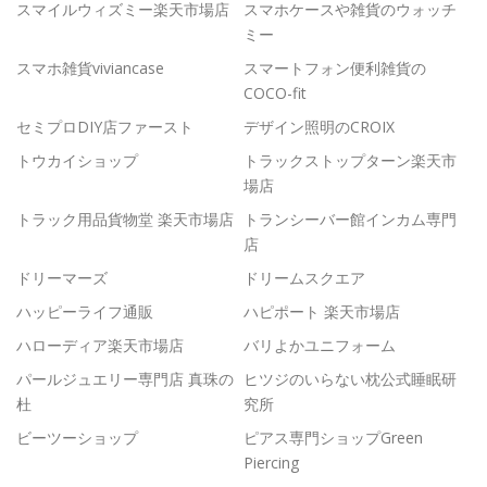
スマイルウィズミー楽天市場店
スマホケースや雑貨のウォッチ
ミー
スマホ雑貨viviancase
スマートフォン便利雑貨の
COCO-fit
セミプロDIY店ファースト
デザイン照明のCROIX
トウカイショップ
トラックストップターン楽天市
場店
トラック用品貨物堂 楽天市場店
トランシーバー館インカム専門
店
ドリーマーズ
ドリームスクエア
ハッピーライフ通販
ハピポート 楽天市場店
ハローディア楽天市場店
バリよかユニフォーム
パールジュエリー専門店 真珠の
ヒツジのいらない枕公式睡眠研
杜
究所
ビーツーショップ
ピアス専門ショップGreen
Piercing