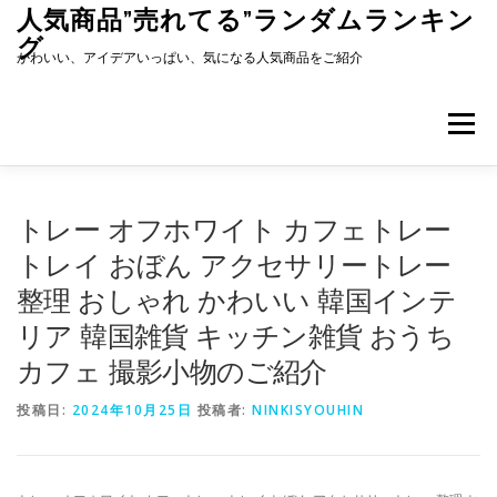
コ
人気商品”売れてる”ランダムランキン
ン
グ
テ
かわいい、アイデアいっぱい、気になる人気商品をご紹介
ン
ツ
へ
メニュー
ス
キ
ッ
プ
トレー オフホワイト カフェトレー
トレイ おぼん アクセサリートレー
整理 おしゃれ かわいい 韓国インテ
リア 韓国雑貨 キッチン雑貨 おうち
カフェ 撮影小物のご紹介
投稿日:
2024年10月25日
投稿者:
NINKISYOUHIN