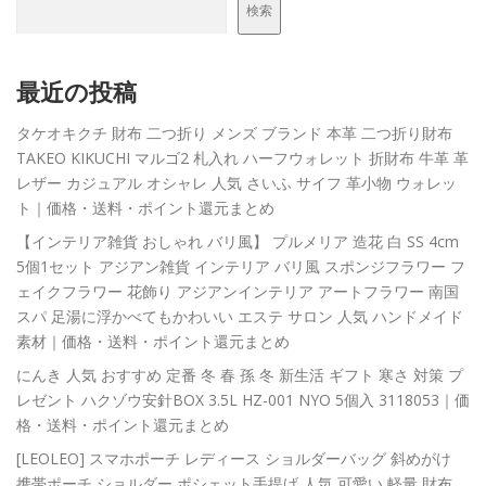
検索
最近の投稿
タケオキクチ 財布 二つ折り メンズ ブランド 本革 二つ折り財布
TAKEO KIKUCHI マルゴ2 札入れ ハーフウォレット 折財布 牛革 革
レザー カジュアル オシャレ 人気 さいふ サイフ 革小物 ウォレッ
ト｜価格・送料・ポイント還元まとめ
【インテリア雑貨 おしゃれ バリ風】 プルメリア 造花 白 SS 4cm
5個1セット アジアン雑貨 インテリア バリ風 スポンジフラワー フ
ェイクフラワー 花飾り アジアンインテリア アートフラワー 南国
スパ 足湯に浮かべてもかわいい エステ サロン 人気 ハンドメイド
素材｜価格・送料・ポイント還元まとめ
にんき 人気 おすすめ 定番 冬 春 孫 冬 新生活 ギフト 寒さ 対策 プ
レゼント ハクゾウ安針BOX 3.5L HZ-001 NYO 5個入 3118053｜価
格・送料・ポイント還元まとめ
[LEOLEO] スマホポーチ レディース ショルダーバッグ 斜めがけ
携帯ポーチ ショルダー ポシェット手提げ 人気 可愛い 軽量 財布