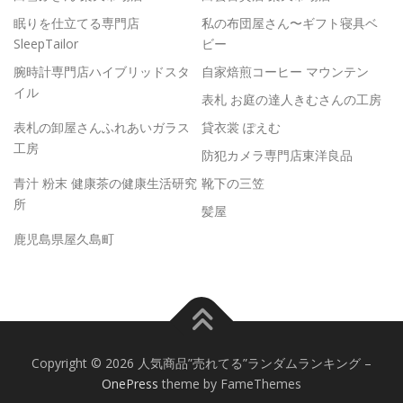
眠りを仕立てる専門店
私の布団屋さん〜ギフト寝具ベ
SleepTailor
ビー
腕時計専門店ハイブリッドスタ
自家焙煎コーヒー マウンテン
イル
表札 お庭の達人きむさんの工房
表札の卸屋さんふれあいガラス
貸衣裳 ぽえむ
工房
防犯カメラ専門店東洋良品
青汁 粉末 健康茶の健康生活研究
靴下の三笠
所
髪屋
鹿児島県屋久島町
Copyright © 2026 人気商品”売れてる”ランダムランキング
–
OnePress
theme by FameThemes