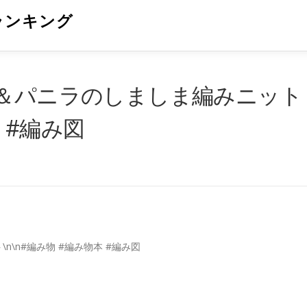
ランキング
ナ＆パニラのしましま編みニット
本 #編み図
\n#編み物 #編み物本 #編み図