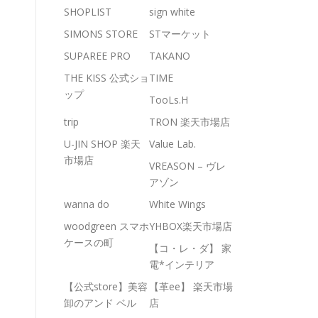
SHOPLIST
sign white
SIMONS STORE
STマーケット
SUPAREE PRO
TAKANO
THE KISS 公式ショ
TIME
ップ
TooLs.H
trip
TRON 楽天市場店
U-JIN SHOP 楽天
Value Lab.
市場店
VREASON – ヴレ
アゾン
wanna do
White Wings
woodgreen スマホ
YHBOX楽天市場店
ケースの町
【コ・レ・ダ】 家
電*インテリア
【公式store】美容
【革ee】 楽天市場
卸のアンド ベル
店