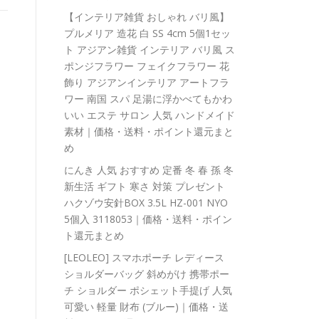
【インテリア雑貨 おしゃれ バリ風】
プルメリア 造花 白 SS 4cm 5個1セッ
ト アジアン雑貨 インテリア バリ風 ス
ポンジフラワー フェイクフラワー 花
飾り アジアンインテリア アートフラ
ワー 南国 スパ 足湯に浮かべてもかわ
いい エステ サロン 人気 ハンドメイド
素材｜価格・送料・ポイント還元まと
め
にんき 人気 おすすめ 定番 冬 春 孫 冬
新生活 ギフト 寒さ 対策 プレゼント
ハクゾウ安針BOX 3.5L HZ-001 NYO
5個入 3118053｜価格・送料・ポイン
ト還元まとめ
[LEOLEO] スマホポーチ レディース
ショルダーバッグ 斜めがけ 携帯ポー
チ ショルダー ポシェット手提げ 人気
可愛い 軽量 財布 (ブルー)｜価格・送