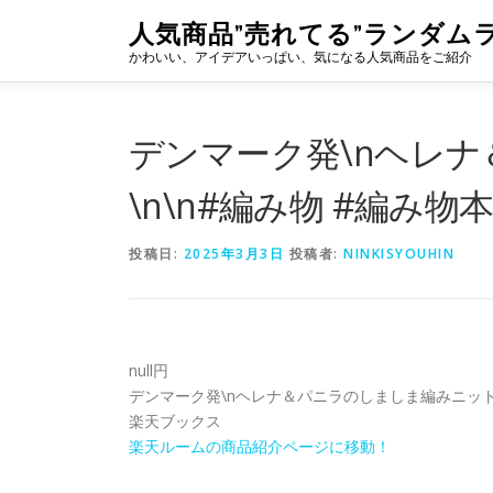
コ
人気商品”売れてる”ランダム
ン
かわいい、アイデアいっぱい、気になる人気商品をご紹介
テ
ン
ツ
へ
デンマーク発\nヘレ
ス
キ
\n\n#編み物 #編み物
ッ
プ
投稿日:
2025年3月3日
投稿者:
NINKISYOUHIN
null円
デンマーク発\nヘレナ＆パニラのしましま編みニット\n
楽天ブックス
楽天ルームの商品紹介ページに移動！