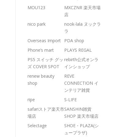
MOU123
MXCZNR 楽天市場
店
nico park
nook-lala ヌックラ
ラ
Overseas Import
PDA shop
Phone’s mart
PLAYS REGAL
PS5 スイッチ グッ
rebirth公式オンラ
ズ COVER SPOT
インショップ
renew beauty
REVE
shop
CONNECTION イ
ンテリア雑貨
ripe
S-LIFE
safariストア楽天市
SANSHIN雑貨
場店
SHOP 楽天市場店
Selectage
SHOE・PLAZA(シ
ュープラザ)