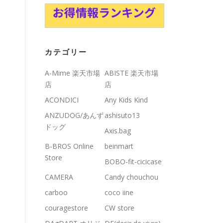
カテゴリー
A-Mime 楽天市場
ABISTE 楽天市場
店
店
ACONDICI
Any Kids Kind
ANZUDOG/あんず
ashisuto13
ドッグ
Axis.bag
B-BROS Online
beinmart
Store
BOBO-fit-cicicase
CAMERA
Candy chouchou
carboo
coco iine
couragestore
CW store