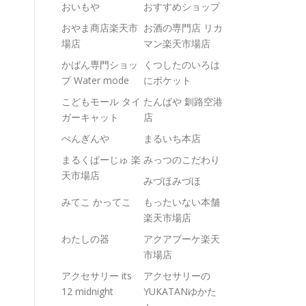
おいもや
おすすめショップ
おやま商店楽天市
お酒の専門店 リカ
場店
マン楽天市場店
かばん専門ショッ
くつしたのいろは
プ Water mode
にポケット
こどもモール タイ
たんばや 釧路空港
ガーキャット
店
ぺんぎんや
まるいち本店
まるくぱーじゅ 楽
みっつのこだわり
天市場店
みづほみづほ
みてこ かってこ
もったいない本舗
楽天市場店
わたしの器
アクアブーケ楽天
市場店
アクセサリー its
アクセサリーの
12 midnight
YUKATANゆかた