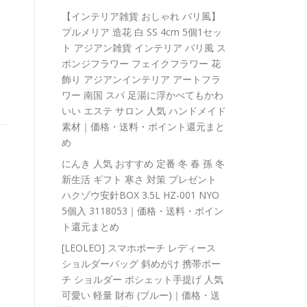
【インテリア雑貨 おしゃれ バリ風】
プルメリア 造花 白 SS 4cm 5個1セッ
ト アジアン雑貨 インテリア バリ風 ス
ポンジフラワー フェイクフラワー 花
飾り アジアンインテリア アートフラ
ワー 南国 スパ 足湯に浮かべてもかわ
いい エステ サロン 人気 ハンドメイド
素材｜価格・送料・ポイント還元まと
め
にんき 人気 おすすめ 定番 冬 春 孫 冬
新生活 ギフト 寒さ 対策 プレゼント
ハクゾウ安針BOX 3.5L HZ-001 NYO
5個入 3118053｜価格・送料・ポイン
ト還元まとめ
[LEOLEO] スマホポーチ レディース
ショルダーバッグ 斜めがけ 携帯ポー
チ ショルダー ポシェット手提げ 人気
可愛い 軽量 財布 (ブルー)｜価格・送