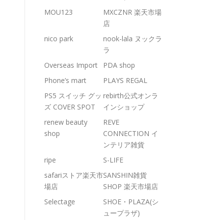
MOU123
MXCZNR 楽天市場
店
nico park
nook-lala ヌックラ
ラ
Overseas Import
PDA shop
Phone’s mart
PLAYS REGAL
PS5 スイッチ グッ
rebirth公式オンラ
ズ COVER SPOT
インショップ
renew beauty
REVE
shop
CONNECTION イ
ンテリア雑貨
ripe
S-LIFE
safariストア楽天市
SANSHIN雑貨
場店
SHOP 楽天市場店
Selectage
SHOE・PLAZA(シ
ュープラザ)