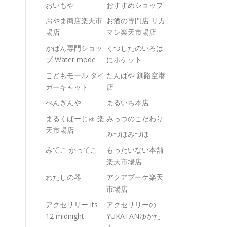
おいもや
おすすめショップ
おやま商店楽天市
お酒の専門店 リカ
場店
マン楽天市場店
かばん専門ショッ
くつしたのいろは
プ Water mode
にポケット
こどもモール タイ
たんばや 釧路空港
ガーキャット
店
ぺんぎんや
まるいち本店
まるくぱーじゅ 楽
みっつのこだわり
天市場店
みづほみづほ
みてこ かってこ
もったいない本舗
楽天市場店
わたしの器
アクアブーケ楽天
市場店
アクセサリー its
アクセサリーの
12 midnight
YUKATANゆかた