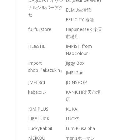
DAgDART オリジ
DE(desir de vivre)
ナルシルバーアク
ELMU生活館
セ
FELICITY 地酒
fujifujistore
HappinessRK 楽天
市場店
HE&SHE
IMPISH from
NaoColour
Import
Jiggy Box
shop『akazukin』
JMEI 2nd
JMEI 3rd
JOINSHOP
kabeコレ
KANICHI楽天市場
店
KIMIPLUS
KUKAI
LIFE LUCK
LUCKS
LuckyRabbit
LumiPlusalpha
MEIKOU
men’sホーマン