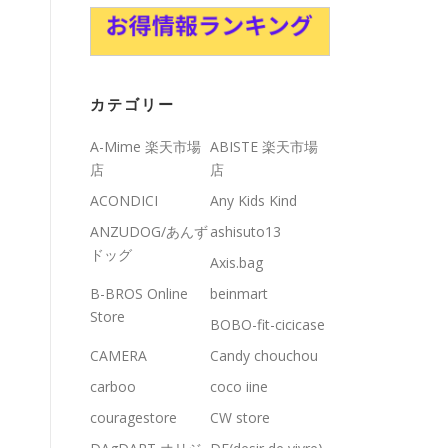
カテゴリー
A-Mime 楽天市場
ABISTE 楽天市場
店
店
ACONDICI
Any Kids Kind
ANZUDOG/あんず
ashisuto13
ドッグ
Axis.bag
B-BROS Online
beinmart
Store
BOBO-fit-cicicase
CAMERA
Candy chouchou
carboo
coco iine
couragestore
CW store