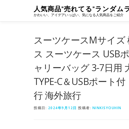
コ
人気商品”売れてる”ランダム
ン
かわいい、アイデアいっぱい、気になる人気商品をご紹介
テ
ン
ツ
へ
スーツケースMサイズ 
ス
キ
ス スーツケース US
ッ
プ
ャリーバッグ 3-7日用 
TYPE-C＆USBポート
行 海外旅行
投稿日:
2024年9月12日
投稿者:
NINKISYOUHIN