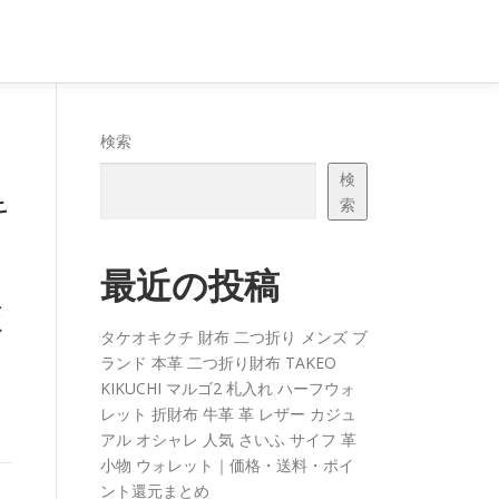
検索
検
キ
索
最近の投稿
旅
タケオキクチ 財布 二つ折り メンズ ブ
ランド 本革 二つ折り財布 TAKEO
KIKUCHI マルゴ2 札入れ ハーフウォ
レット 折財布 牛革 革 レザー カジュ
アル オシャレ 人気 さいふ サイフ 革
小物 ウォレット｜価格・送料・ポイ
ント還元まとめ