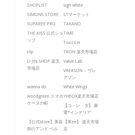
SHOPLIST
sign white
SIMONS STORE
STマーケット
SUPAREE PRO
TAKANO
THE KISS 公式ショ
TIME
ップ
TooLs.H
trip
TRON 楽天市場店
U-JIN SHOP 楽天
Value Lab.
市場店
VREASON – ヴレ
アゾン
wanna do
White Wings
woodgreen スマホ
YHBOX楽天市場店
ケースの町
【コ・レ・ダ】 家
電*インテリア
【公式store】美容
【革ee】 楽天市場
卸のアンド ベル
店