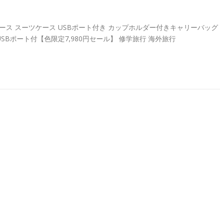
ース スーツケース USBポート付き カップホルダー付きキャリーバッグ
C＆USBポート付【色限定7,980円セール】 修学旅行 海外旅行