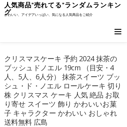
コ
人気商品”売れてる”ランダムランキン
ン
グ
テ
かわいい、アイデアいっぱい、気になる人気商品をご紹介
ン
ツ
へ
メニュー
ス
キ
ッ
プ
クリスマスケーキ 予約 2024 抹茶の
ブッシュドノエル 19cm （目安・4
人、5人、6人分） 抹茶スイーツ ブッ
シュ・ド・ノエル ロールケーキ 切り
株 クリスマス ケーキ 人気 絶品 お取
り寄せ スイーツ 飾り かわいいお菓
子 キャラクター かわいい おしゃれ
送料無料 広島