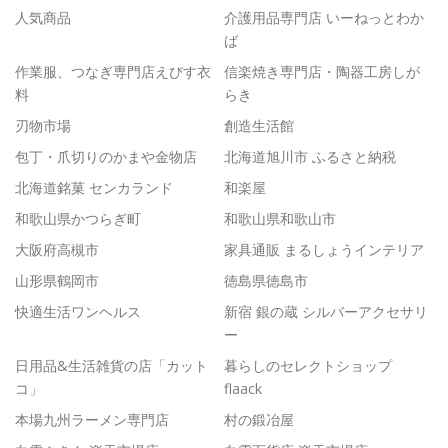
人気商品
介護用品専門店 いーねっとわか
ば
作業服、つなぎ専門店えびす衣
信楽焼き専門店・陶器工房しが
料
らき
刃物市場
創造生活館
包丁・爪切りのかまや金物店
北海道旭川市 ふるさと納税
北海道銘菓 センカランド
和楽屋
和歌山県かつらぎ町
和歌山県和歌山市
大阪府高槻市
家具通販 まるしょうインテリア
山形県鶴岡市
徳島県徳島市
快適生活ワンヘルス
新宿 銀の蔵 シルバーアクセサリ
ー
日用品&生活雑貨の店「カット
暮らしのセレクトショップ
コ」
flaack
本場九州ラーメン専門店
村の鍛冶屋