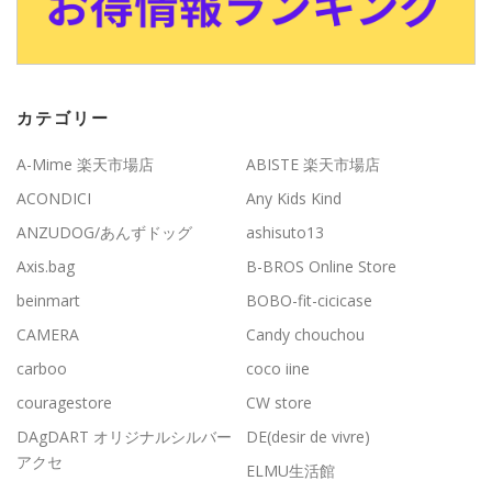
カテゴリー
A-Mime 楽天市場店
ABISTE 楽天市場店
ACONDICI
Any Kids Kind
ANZUDOG/あんずドッグ
ashisuto13
Axis.bag
B-BROS Online Store
beinmart
BOBO-fit-cicicase
CAMERA
Candy chouchou
carboo
coco iine
couragestore
CW store
DAgDART オリジナルシルバー
DE(desir de vivre)
アクセ
ELMU生活館