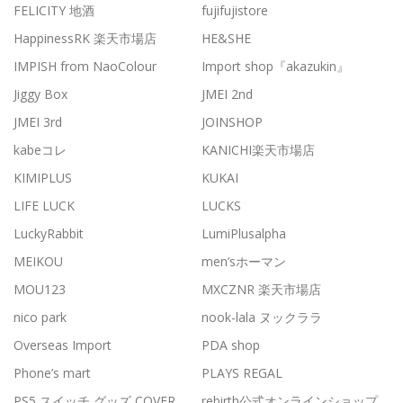
FELICITY 地酒
fujifujistore
HappinessRK 楽天市場店
HE&SHE
IMPISH from NaoColour
Import shop『akazukin』
Jiggy Box
JMEI 2nd
JMEI 3rd
JOINSHOP
kabeコレ
KANICHI楽天市場店
KIMIPLUS
KUKAI
LIFE LUCK
LUCKS
LuckyRabbit
LumiPlusalpha
MEIKOU
men’sホーマン
MOU123
MXCZNR 楽天市場店
nico park
nook-lala ヌックララ
Overseas Import
PDA shop
Phone’s mart
PLAYS REGAL
PS5 スイッチ グッズ COVER
rebirth公式オンラインショップ