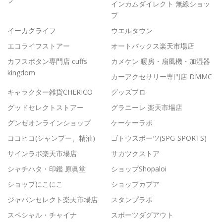
インカムダイレクト 無線ショッ
プ
イーカグライフ
ウエルタウン
エコライフストアー
オートバックス楽天市場店
カフスボタン専門店 cuffs
カメケン 暖房・扇風機・加湿器
kingdom
カーアクセサリー専門店 DMMC
キャラクター雑貨CHERICO
グッズプロ
グッドセレクトストアー
グラニーレ 楽天市場店
グンゼオンラインショップ
ケーケーラボ
ココヒコ(シャンプー、精油)
ゴトウスポーツ(SPG-SPORTS)
サインラボ楽天市場店
サカツクストア
シャチハタ・印鑑 原眞堂
ショップShopaloi
ショップにこにこ
ショップカプア
ジャパンセレクト楽天市場店
スタンプラボ
スペシャル・チャイナ
スポーツダグアウト