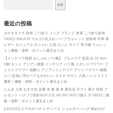
検索
最近の投稿
タケオキクチ 財布 二つ折り メンズ ブランド 本革 二つ折り財布
TAKEO KIKUCHI マルゴ2 札入れ ハーフウォレット 折財布 牛革 革
レザー カジュアル オシャレ 人気 さいふ サイフ 革小物 ウォレッ
ト｜価格・送料・ポイント還元まとめ
【インテリア雑貨 おしゃれ バリ風】 プルメリア 造花 白 SS 4cm
5個1セット アジアン雑貨 インテリア バリ風 スポンジフラワー フ
ェイクフラワー 花飾り アジアンインテリア アートフラワー 南国
スパ 足湯に浮かべてもかわいい エステ サロン 人気 ハンドメイド
素材｜価格・送料・ポイント還元まとめ
にんき 人気 おすすめ 定番 冬 春 孫 冬 新生活 ギフト 寒さ 対策 プ
レゼント ハクゾウ安針BOX 3.5L HZ-001 NYO 5個入 3118053｜価
格・送料・ポイント還元まとめ
[LEOLEO] スマホポーチ レディース ショルダーバッグ 斜めがけ