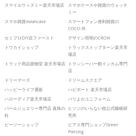
スマイルウィズミー楽天市場店
スマホケースや雑貨のウォッチ
ミー
スマホ雑貨viviancase
スマートフォン便利雑貨の
COCO-fit
セミプロDIY店ファースト
デザイン照明のCROIX
トウカイショップ
トラックストップターン楽天市
場店
トラック用品貨物堂 楽天市場店
トランシーバー館インカム専門
店
ドリーマーズ
ドリームスクエア
ハッピーライフ通販
ハピポート 楽天市場店
ハローディア楽天市場店
バリよかユニフォーム
パールジュエリー専門店 真珠の
ヒツジのいらない枕公式睡眠研
杜
究所
ビーツーショップ
ピアス専門ショップGreen
Piercing