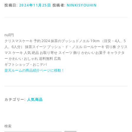
投稿日:
2024年11月25日
投稿者:
NINKISYOUHIN
null円
クリスマスケーキ 予約 2024 抹茶のブッシュドノエル 19cm （目安・4人、5
人、6人分） 抹茶スイーツ ブッシュ・ド・ノエル ロールケーキ 切り株 クリス
マス ケーキ 人気 絶品 お取り寄せ スイーツ 飾り かわいいお菓子 キャラクタ
ー かわいい おしゃれ 送料無料 広島
ギフトショップ・おこデパ
楽天ルームの商品紹介ページに移動！
カテゴリー:
人気商品
検索