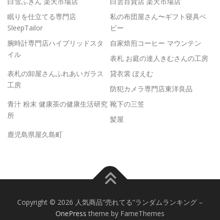
白雪ふきん 楽天市場店
白雲百貨店 楽天市場店
眠りを仕立てる専門店
私の布団屋さん〜ギフト寝具ベ
SleepTailor
ビー
腕時計専門店ハイブリッドスタ
自家焙煎コーヒー マウンテン
イル
表札 お庭の達人きむさんの工房
表札の卸屋さんふれあいガラス
貸衣裳 ぽえむ
工房
防犯カメラ専門店東洋良品
青汁 粉末 健康茶の健康生活研究
靴下の三笠
所
髪屋
鹿児島県屋久島町
Copyright © 2026 人気商品”売れてる”ランダムランキング
–
OnePress
theme by FameThemes