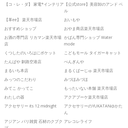
【コ・レ・ダ】 家電*インテリア
【公式store】美容卸のアンド ベ
ル
【革ee】 楽天市場店
おいもや
おすすめショップ
おやま商店楽天市場店
お酒の専門店 リカマン楽天市場
かばん専門ショップ Water
店
mode
くつしたのいろはにポケット
こどもモール タイガーキャット
たんばや 釧路空港店
ぺんぎんや
まるいち本店
まるくぱーじゅ 楽天市場店
みっつのこだわり
みづほみづほ
みてこ かってこ
もったいない本舗 楽天市場店
わたしの器
アクアブーケ楽天市場店
アクセサリー its 12 midnight
アクセサリーのYUKATANゆかた
ん
アジアン バリ雑貨 石材のクプク
アレコレライフ
プ