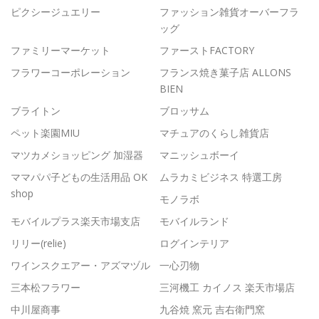
ピクシージュエリー
ファッション雑貨オーバーフラ
ッグ
ファミリーマーケット
ファーストFACTORY
フラワーコーポレーション
フランス焼き菓子店 ALLONS
BIEN
ブライトン
ブロッサム
ペット楽園MIU
マチュアのくらし雑貨店
マツカメショッピング 加湿器
マニッシュボーイ
ママパパ子どもの生活用品 OK
ムラカミビジネス 特選工房
shop
モノラボ
モバイルプラス楽天市場支店
モバイルランド
リリー(relie)
ログインテリア
ワインスクエアー・アズマヅル
一心刃物
三本松フラワー
三河機工 カイノス 楽天市場店
中川屋商事
九谷焼 窯元 吉右衛門窯