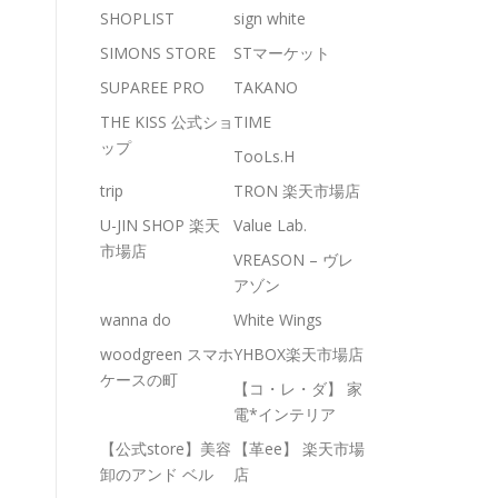
SHOPLIST
sign white
SIMONS STORE
STマーケット
SUPAREE PRO
TAKANO
THE KISS 公式ショ
TIME
ップ
TooLs.H
trip
TRON 楽天市場店
U-JIN SHOP 楽天
Value Lab.
市場店
VREASON – ヴレ
アゾン
wanna do
White Wings
woodgreen スマホ
YHBOX楽天市場店
ケースの町
【コ・レ・ダ】 家
電*インテリア
【公式store】美容
【革ee】 楽天市場
卸のアンド ベル
店