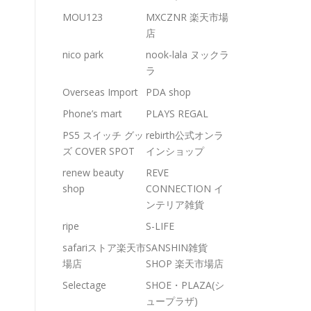
MOU123
MXCZNR 楽天市場
店
nico park
nook-lala ヌックラ
ラ
Overseas Import
PDA shop
Phone’s mart
PLAYS REGAL
PS5 スイッチ グッ
rebirth公式オンラ
ズ COVER SPOT
インショップ
renew beauty
REVE
shop
CONNECTION イ
ンテリア雑貨
ripe
S-LIFE
safariストア楽天市
SANSHIN雑貨
場店
SHOP 楽天市場店
Selectage
SHOE・PLAZA(シ
ュープラザ)