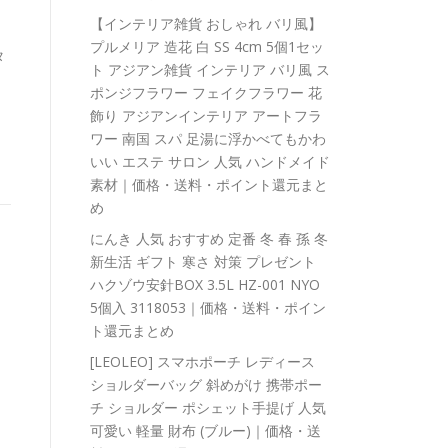
【インテリア雑貨 おしゃれ バリ風】
プルメリア 造花 白 SS 4cm 5個1セッ
タ
ト アジアン雑貨 インテリア バリ風 ス
ポンジフラワー フェイクフラワー 花
飾り アジアンインテリア アートフラ
ワー 南国 スパ 足湯に浮かべてもかわ
いい エステ サロン 人気 ハンドメイド
素材｜価格・送料・ポイント還元まと
め
にんき 人気 おすすめ 定番 冬 春 孫 冬
新生活 ギフト 寒さ 対策 プレゼント
ハクゾウ安針BOX 3.5L HZ-001 NYO
5個入 3118053｜価格・送料・ポイン
ト還元まとめ
[LEOLEO] スマホポーチ レディース
ショルダーバッグ 斜めがけ 携帯ポー
チ ショルダー ポシェット手提げ 人気
可愛い 軽量 財布 (ブルー)｜価格・送