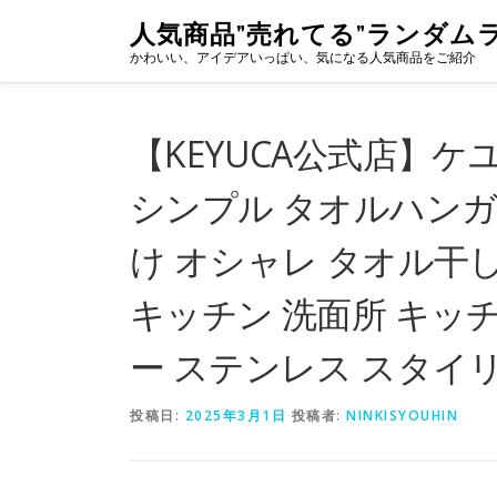
コ
人気商品”売れてる”ランダム
ン
かわいい、アイデアいっぱい、気になる人気商品をご紹介
テ
ン
ツ
へ
【KEYUCA公式店】ケユ
ス
キ
シンプル タオルハンガ
ッ
プ
け オシャレ タオル干
キッチン 洗面所 キッ
ー ステンレス スタイ
投稿日:
2025年3月1日
投稿者:
NINKISYOUHIN