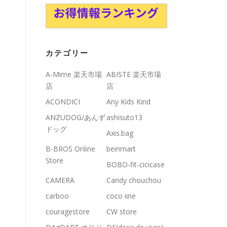
カテゴリー
A-Mime 楽天市場
ABISTE 楽天市場
店
店
ACONDICI
Any Kids Kind
ANZUDOG/あんず
ashisuto13
ドッグ
Axis.bag
B-BROS Online
beinmart
Store
BOBO-fit-cicicase
CAMERA
Candy chouchou
carboo
coco iine
couragestore
CW store