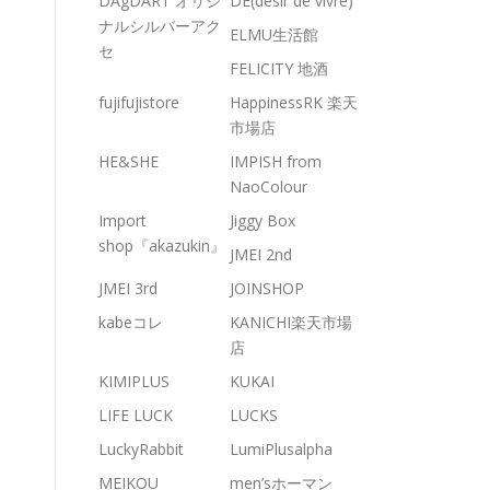
DAgDART オリジ
DE(desir de vivre)
ナルシルバーアク
ELMU生活館
セ
FELICITY 地酒
fujifujistore
HappinessRK 楽天
市場店
HE&SHE
IMPISH from
NaoColour
Import
Jiggy Box
shop『akazukin』
JMEI 2nd
JMEI 3rd
JOINSHOP
kabeコレ
KANICHI楽天市場
店
KIMIPLUS
KUKAI
LIFE LUCK
LUCKS
LuckyRabbit
LumiPlusalpha
MEIKOU
men’sホーマン