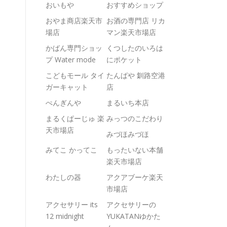
おいもや
おすすめショップ
おやま商店楽天市
お酒の専門店 リカ
場店
マン楽天市場店
かばん専門ショッ
くつしたのいろは
プ Water mode
にポケット
こどもモール タイ
たんばや 釧路空港
ガーキャット
店
ぺんぎんや
まるいち本店
まるくぱーじゅ 楽
みっつのこだわり
天市場店
みづほみづほ
みてこ かってこ
もったいない本舗
楽天市場店
わたしの器
アクアブーケ楽天
市場店
アクセサリー its
アクセサリーの
12 midnight
YUKATANゆかた