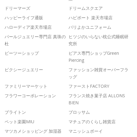
ドリーマーズ
ドリームスクエア
ハッピーライフ通販
ハピポート 楽天市場店
ハローディア楽天市場店
バリよかユニフォーム
パールジュエリー専門店 真珠の
ヒツジのいらない枕公式睡眠研
杜
究所
ビーツーショップ
ピアス専門ショップGreen
Piercing
ピクシージュエリー
ファッション雑貨オーバーフラ
ッグ
ファミリーマーケット
ファーストFACTORY
フラワーコーポレーション
フランス焼き菓子店 ALLONS
BIEN
ブライトン
ブロッサム
ペット楽園MIU
マチュアのくらし雑貨店
マツカメショッピング 加湿器
マニッシュボーイ