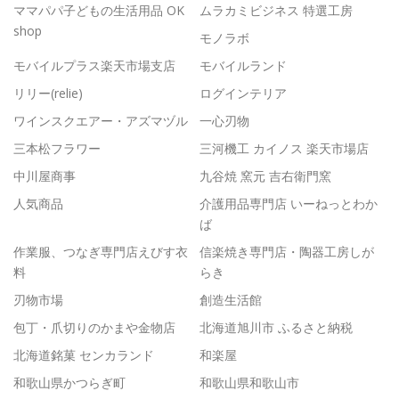
ママパパ子どもの生活用品 OK
ムラカミビジネス 特選工房
shop
モノラボ
モバイルプラス楽天市場支店
モバイルランド
リリー(relie)
ログインテリア
ワインスクエアー・アズマヅル
一心刃物
三本松フラワー
三河機工 カイノス 楽天市場店
中川屋商事
九谷焼 窯元 吉右衛門窯
人気商品
介護用品専門店 いーねっとわか
ば
作業服、つなぎ専門店えびす衣
信楽焼き専門店・陶器工房しが
料
らき
刃物市場
創造生活館
包丁・爪切りのかまや金物店
北海道旭川市 ふるさと納税
北海道銘菓 センカランド
和楽屋
和歌山県かつらぎ町
和歌山県和歌山市