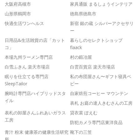
大阪府高槻市
家具通販 まるしょうインテリア
山形県鶴岡市
徳島県徳島市
快適生活ワンヘルス
新宿 銀の蔵 シルバーアクセサリ
ー
日用品&生活雑貨の店「カット
暮らしのセレクトショップ
コ」
flaack
本場九州ラーメン専門店
村の鍛冶屋
白雪ふきん 楽天市場店
白雲百貨店 楽天市場店
眠りを仕立てる専門店
私の布団屋さん〜ギフト寝具ベ
SleepTailor
ビー
腕時計専門店ハイブリッドスタ
自家焙煎コーヒー マウンテン
イル
表札 お庭の達人きむさんの工房
表札の卸屋さんふれあいガラス
貸衣裳 ぽえむ
工房
防犯カメラ専門店東洋良品
青汁 粉末 健康茶の健康生活研究
靴下の三笠
所