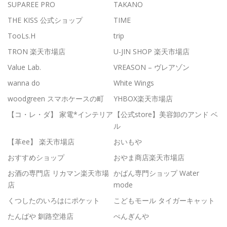
SUPAREE PRO
TAKANO
THE KISS 公式ショップ
TIME
TooLs.H
trip
TRON 楽天市場店
U-JIN SHOP 楽天市場店
Value Lab.
VREASON – ヴレアゾン
wanna do
White Wings
woodgreen スマホケースの町
YHBOX楽天市場店
【コ・レ・ダ】 家電*インテリア
【公式store】美容卸のアンド ベ
ル
【革ee】 楽天市場店
おいもや
おすすめショップ
おやま商店楽天市場店
お酒の専門店 リカマン楽天市場
かばん専門ショップ Water
店
mode
くつしたのいろはにポケット
こどもモール タイガーキャット
たんばや 釧路空港店
ぺんぎんや