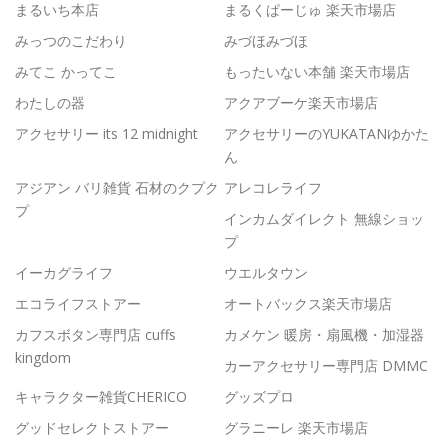
まるいち本店
まるくぱーじゅ 楽天市場店
みっつのこだわり
みづほみづほ
みてこ かってこ
もったいない本舗 楽天市場店
わたしの器
アクアブーケ楽天市場店
アクセサリー its 12 midnight
アクセサリーのYUKATANゆかた
ん
アジアン バリ雑貨 石材のクプク
アレコレライフ
プ
インカムダイレクト 無線ショッ
プ
イーカグライフ
ウエルタウン
エコライフストアー
オートバックス楽天市場店
カフスボタン専門店 cuffs
カメケン 暖房・扇風機・加湿器
kingdom
カーアクセサリー専門店 DMMC
キャラクター雑貨CHERICO
グッズプロ
グッドセレクトストアー
グラニーレ 楽天市場店