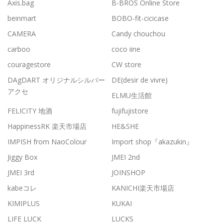
Axis.bag
B-BROS Online Store
beinmart
BOBO-fit-cicicase
CAMERA
Candy chouchou
carboo
coco iine
couragestore
CW store
DAgDART オリジナルシルバー
DE(desir de vivre)
アクセ
ELMU生活館
FELICITY 地酒
fujifujistore
HappinessRK 楽天市場店
HE&SHE
IMPISH from NaoColour
Import shop『akazukin』
Jiggy Box
JMEI 2nd
JMEI 3rd
JOINSHOP
kabeコレ
KANICHI楽天市場店
KIMIPLUS
KUKAI
LIFE LUCK
LUCKS