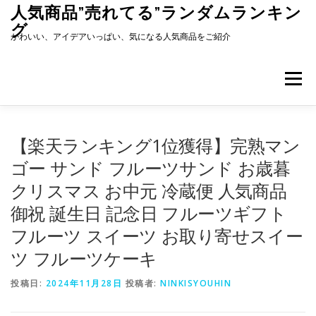
コ
人気商品”売れてる”ランダムランキン
ン
グ
テ
かわいい、アイデアいっぱい、気になる人気商品をご紹介
ン
ツ
へ
メニュー
ス
キ
ッ
プ
【楽天ランキング1位獲得】完熟マン
ゴー サンド フルーツサンド お歳暮
クリスマス お中元 冷蔵便 人気商品
御祝 誕生日 記念日 フルーツギフト
フルーツ スイーツ お取り寄せスイー
ツ フルーツケーキ
投稿日:
2024年11月28日
投稿者:
NINKISYOUHIN