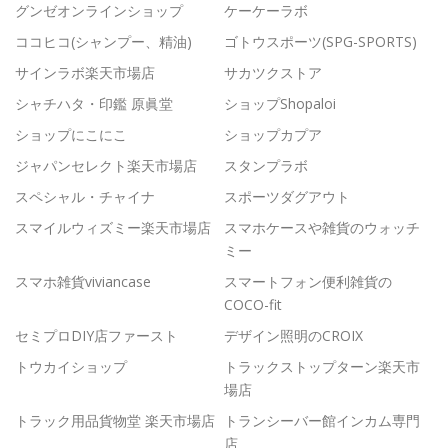
グンゼオンラインショップ
ケーケーラボ
ココヒコ(シャンプー、精油)
ゴトウスポーツ(SPG-SPORTS)
サインラボ楽天市場店
サカツクストア
シャチハタ・印鑑 原眞堂
ショップShopaloi
ショップにこにこ
ショップカプア
ジャパンセレクト楽天市場店
スタンプラボ
スペシャル・チャイナ
スポーツダグアウト
スマイルウィズミー楽天市場店
スマホケースや雑貨のウォッチ
ミー
スマホ雑貨viviancase
スマートフォン便利雑貨の
COCO-fit
セミプロDIY店ファースト
デザイン照明のCROIX
トウカイショップ
トラックストップターン楽天市
場店
トラック用品貨物堂 楽天市場店
トランシーバー館インカム専門
店