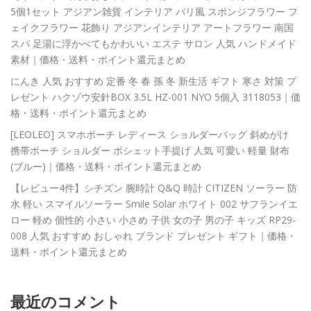
5個1セット アジアン雑貨 インテリア バリ風 スポンジフラワー フ
ェイクフラワー 花飾り アジアンインテリア アートフラワー 南国
スパ 足湯に浮かべてもかわいい エステ サロン 人気 ハンドメイド
素材｜価格・送料・ポイント還元まとめ
にんき 人気 おすすめ 定番 冬 春 孫 冬 新生活 ギフト 寒さ 対策 プ
レゼント ハクゾウ安針BOX 3.5L HZ-001 NYO 5個入 3118053｜価
格・送料・ポイント還元まとめ
[LEOLEO] スマホポーチ レディース ショルダーバッグ 斜めがけ
携帯ポーチ ショルダー ポシェット手提げ 人気 可愛い 軽量 財布
(ブルー)｜価格・送料・ポイント還元まとめ
【レビュー4件】シチズン 腕時計 Q&Q 時計 CITIZEN ソーラー 防
水 軽い スマイルソーラー Smile Solar ホワイト 002 サフランイエ
ロー 軽め 個性的 小さい 小さめ 子供 女の子 男の子 キッズ RP29-
008 人気 おすすめ おしゃれ ブランド プレゼント ギフト｜価格・
送料・ポイント還元まとめ
最近のコメント