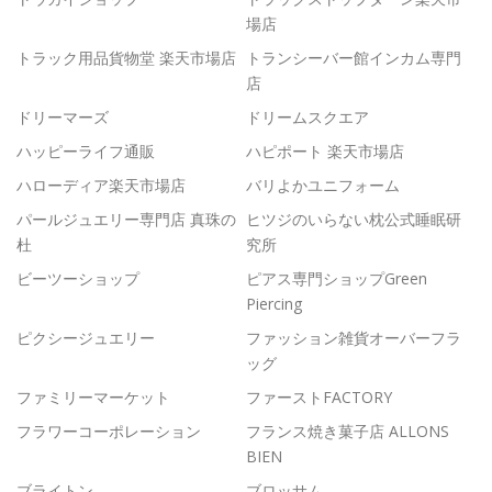
場店
トラック用品貨物堂 楽天市場店
トランシーバー館インカム専門
店
ドリーマーズ
ドリームスクエア
ハッピーライフ通販
ハピポート 楽天市場店
ハローディア楽天市場店
バリよかユニフォーム
パールジュエリー専門店 真珠の
ヒツジのいらない枕公式睡眠研
杜
究所
ビーツーショップ
ピアス専門ショップGreen
Piercing
ピクシージュエリー
ファッション雑貨オーバーフラ
ッグ
ファミリーマーケット
ファーストFACTORY
フラワーコーポレーション
フランス焼き菓子店 ALLONS
BIEN
ブライトン
ブロッサム