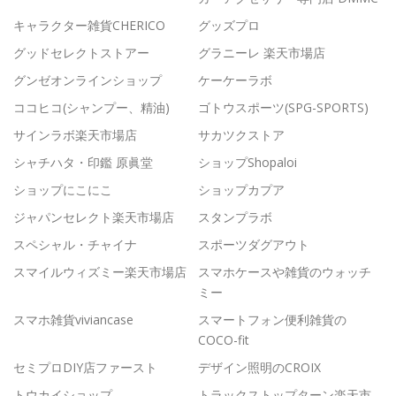
キャラクター雑貨CHERICO
グッズプロ
グッドセレクトストアー
グラニーレ 楽天市場店
グンゼオンラインショップ
ケーケーラボ
ココヒコ(シャンプー、精油)
ゴトウスポーツ(SPG-SPORTS)
サインラボ楽天市場店
サカツクストア
シャチハタ・印鑑 原眞堂
ショップShopaloi
ショップにこにこ
ショップカプア
ジャパンセレクト楽天市場店
スタンプラボ
スペシャル・チャイナ
スポーツダグアウト
スマイルウィズミー楽天市場店
スマホケースや雑貨のウォッチ
ミー
スマホ雑貨viviancase
スマートフォン便利雑貨の
COCO-fit
セミプロDIY店ファースト
デザイン照明のCROIX
トウカイショップ
トラックストップターン楽天市