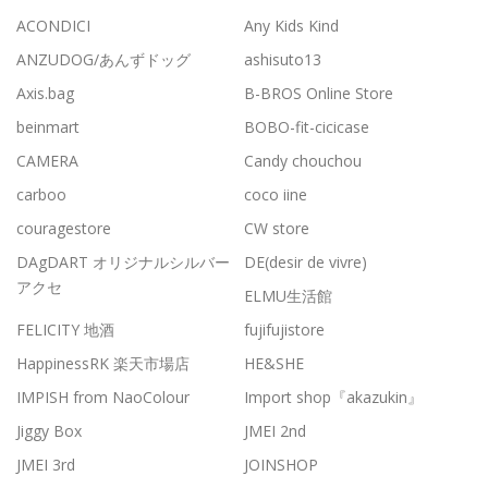
ACONDICI
Any Kids Kind
ANZUDOG/あんずドッグ
ashisuto13
Axis.bag
B-BROS Online Store
beinmart
BOBO-fit-cicicase
CAMERA
Candy chouchou
carboo
coco iine
couragestore
CW store
DAgDART オリジナルシルバー
DE(desir de vivre)
アクセ
ELMU生活館
FELICITY 地酒
fujifujistore
HappinessRK 楽天市場店
HE&SHE
IMPISH from NaoColour
Import shop『akazukin』
Jiggy Box
JMEI 2nd
JMEI 3rd
JOINSHOP