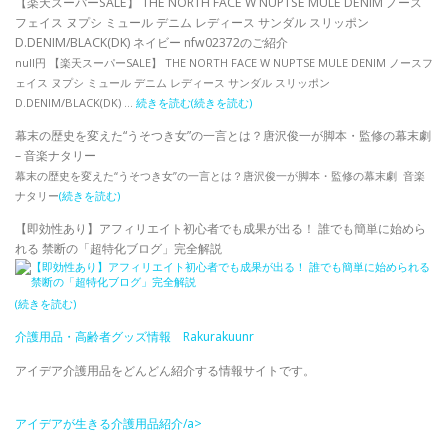
【楽天スーパーSALE】 THE NORTH FACE W NUPTSE MULE DENIM ノース
フェイス ヌプシ ミュール デニム レディース サンダル スリッポン
D.DENIM/BLACK(DK) ネイビー nfw02372のご紹介
null円 【楽天スーパーSALE】 THE NORTH FACE W NUPTSE MULE DENIM ノースフ
ェイス ヌプシ ミュール デニム レディース サンダル スリッポン
D.DENIM/BLACK(DK) …
続きを読む
(続きを読む)
幕末の歴史を変えた“うそつき女”の一言とは？唐沢俊一が脚本・監修の幕末劇
– 音楽ナタリー
幕末の歴史を変えた“うそつき女”の一言とは？唐沢俊一が脚本・監修の幕末劇 音楽
ナタリー
(続きを読む)
【即効性あり】アフィリエイト初心者でも成果が出る！ 誰でも簡単に始めら
れる 禁断の「超特化ブログ」完全解説
(続きを読む)
介護用品・高齢者グッズ情報 Rakurakuunr
アイデア介護用品をどんどん紹介する情報サイトです。
アイデアが生きる介護用品紹介/a>