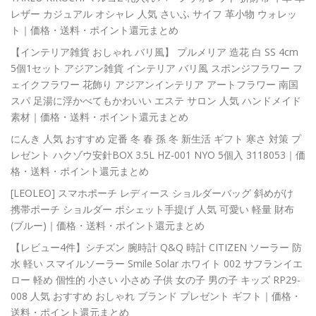
レザー カジュアル オシャレ 人気 さいふ サイフ 革小物 ウォレッ
ト｜価格・送料・ポイント還元まとめ
【インテリア雑貨 おしゃれ バリ風】 プルメリア 造花 白 SS 4cm
5個1セット アジアン雑貨 インテリア バリ風 スポンジフラワー フ
ェイクフラワー 花飾り アジアンインテリア アートフラワー 南国
スパ 足湯に浮かべてもかわいい エステ サロン 人気 ハンドメイド
素材｜価格・送料・ポイント還元まとめ
にんき 人気 おすすめ 定番 冬 春 孫 冬 新生活 ギフト 寒さ 対策 プ
レゼント ハクゾウ安針BOX 3.5L HZ-001 NYO 5個入 3118053｜価
格・送料・ポイント還元まとめ
[LEOLEO] スマホポーチ レディース ショルダーバッグ 斜めがけ
携帯ポーチ ショルダー ポシェット手提げ 人気 可愛い 軽量 財布
(ブルー)｜価格・送料・ポイント還元まとめ
【レビュー4件】シチズン 腕時計 Q&Q 時計 CITIZEN ソーラー 防
水 軽い スマイルソーラー Smile Solar ホワイト 002 サフランイエ
ロー 軽め 個性的 小さい 小さめ 子供 女の子 男の子 キッズ RP29-
008 人気 おすすめ おしゃれ ブランド プレゼント ギフト｜価格・
送料・ポイント還元まとめ