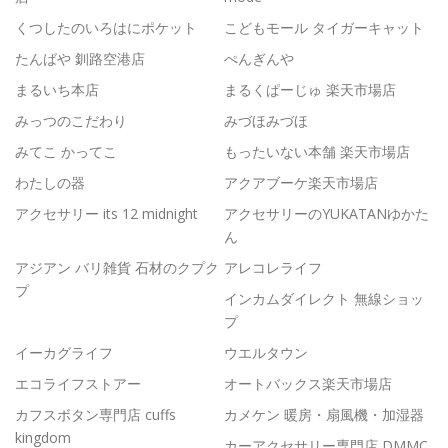
くつしたのいろはにポケット
こどもモール タイガーキャット
たんばや 釧路空港店
ぺんぎんや
まるいち本店
まるくぱーじゅ 楽天市場店
みっつのこだわり
みづほみづほ
みてこ かってこ
もったいない本舗 楽天市場店
わたしの器
アクアブーケ楽天市場店
アクセサリー its 12 midnight
アクセサリーのYUKATANゆかた
ん
アジアン バリ雑貨 石材のクプク
アレコレライフ
プ
インカムダイレクト 無線ショッ
プ
イーカグライフ
ウエルタウン
エコライフストアー
オートバックス楽天市場店
カフスボタン専門店 cuffs
カメケン 暖房・扇風機・加湿器
kingdom
カーアクセサリー専門店 DMMC