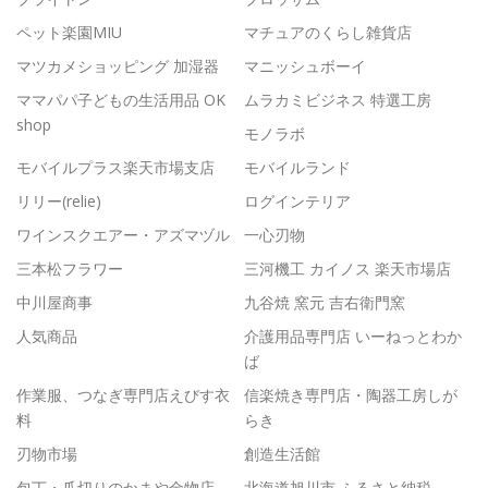
ペット楽園MIU
マチュアのくらし雑貨店
マツカメショッピング 加湿器
マニッシュボーイ
ママパパ子どもの生活用品 OK
ムラカミビジネス 特選工房
shop
モノラボ
モバイルプラス楽天市場支店
モバイルランド
リリー(relie)
ログインテリア
ワインスクエアー・アズマヅル
一心刃物
三本松フラワー
三河機工 カイノス 楽天市場店
中川屋商事
九谷焼 窯元 吉右衛門窯
人気商品
介護用品専門店 いーねっとわか
ば
作業服、つなぎ専門店えびす衣
信楽焼き専門店・陶器工房しが
料
らき
刃物市場
創造生活館
包丁・爪切りのかまや金物店
北海道旭川市 ふるさと納税