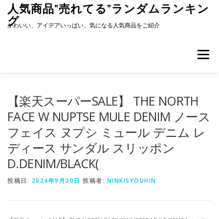
コ
人気商品”売れてる”ランダムランキン
ン
グ
テ
かわいい、アイデアいっぱい、気になる人気商品をご紹介
ン
ツ
へ
メニュー
ス
キ
ッ
プ
【楽天スーパーSALE】 THE NORTH
FACE W NUPTSE MULE DENIM ノース
フェイス ヌプシ ミュール デニム レ
ディース サンダル スリッポン
D.DENIM/BLACK(
投稿日:
2024年9月30日
投稿者:
NINKISYOUHIN