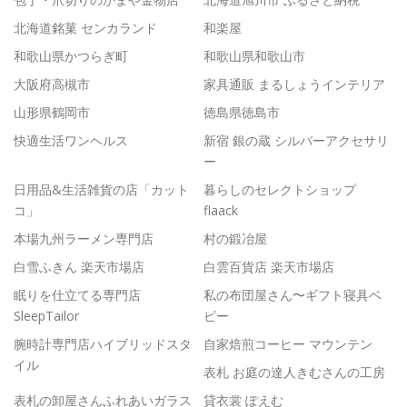
北海道銘菓 センカランド
和楽屋
和歌山県かつらぎ町
和歌山県和歌山市
大阪府高槻市
家具通販 まるしょうインテリア
山形県鶴岡市
徳島県徳島市
快適生活ワンヘルス
新宿 銀の蔵 シルバーアクセサリ
ー
日用品&生活雑貨の店「カット
暮らしのセレクトショップ
コ」
flaack
本場九州ラーメン専門店
村の鍛冶屋
白雪ふきん 楽天市場店
白雲百貨店 楽天市場店
眠りを仕立てる専門店
私の布団屋さん〜ギフト寝具ベ
SleepTailor
ビー
腕時計専門店ハイブリッドスタ
自家焙煎コーヒー マウンテン
イル
表札 お庭の達人きむさんの工房
表札の卸屋さんふれあいガラス
貸衣裳 ぽえむ