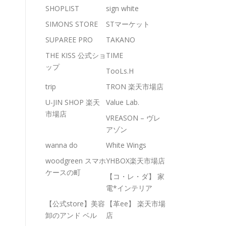
SHOPLIST
sign white
SIMONS STORE
STマーケット
SUPAREE PRO
TAKANO
THE KISS 公式ショ
TIME
ップ
TooLs.H
trip
TRON 楽天市場店
U-JIN SHOP 楽天
Value Lab.
市場店
VREASON – ヴレ
アゾン
wanna do
White Wings
woodgreen スマホ
YHBOX楽天市場店
ケースの町
【コ・レ・ダ】 家
電*インテリア
【公式store】美容
【革ee】 楽天市場
卸のアンド ベル
店