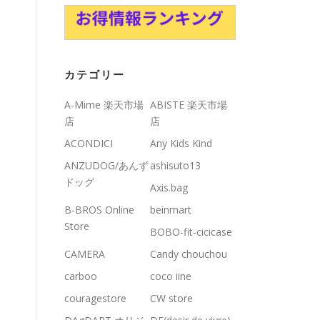
カテゴリー
A-Mime 楽天市場
ABISTE 楽天市場
店
店
ACONDICI
Any Kids Kind
ANZUDOG/あんず
ashisuto13
ドッグ
Axis.bag
B-BROS Online
beinmart
Store
BOBO-fit-cicicase
CAMERA
Candy chouchou
carboo
coco iine
couragestore
CW store