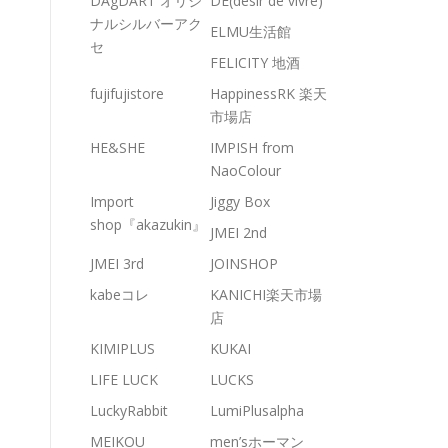
DAgDART オリジ
DE(desir de vivre)
ナルシルバーアク
ELMU生活館
セ
FELICITY 地酒
fujifujistore
HappinessRK 楽天
市場店
HE&SHE
IMPISH from
NaoColour
Import
Jiggy Box
shop『akazukin』
JMEI 2nd
JMEI 3rd
JOINSHOP
kabeコレ
KANICHI楽天市場
店
KIMIPLUS
KUKAI
LIFE LUCK
LUCKS
LuckyRabbit
LumiPlusalpha
MEIKOU
men’sホーマン