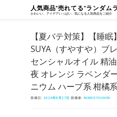
コ
人気商品”売れてる”ランダム
ン
かわいい、アイデアいっぱい、気になる人気商品をご紹介
テ
ン
ツ
へ
【夏バテ対策】【睡眠】
ス
キ
SUYA（すやすや）ブレ
ッ
プ
センシャルオイル 精油 
夜 オレンジ ラベンダ
ニウム ハーブ系 柑橘
投稿日:
2024年8月27日
投稿者:
NINKISYOUHIN