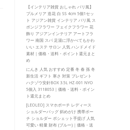
【インテリア雑貨 おしゃれ バリ風】
プルメリア 造花 白 SS 4cm 5個1セッ
ト アジアン雑貨 インテリア バリ風 ス
ポンジフラワー フェイクフラワー 花
飾り アジアンインテリア アートフラ
ワー 南国 スパ 足湯に浮かべてもかわ
いい エステ サロン 人気 ハンドメイド
素材｜価格・送料・ポイント還元まと
め
にんき 人気 おすすめ 定番 冬 春 孫 冬
新生活 ギフト 寒さ 対策 プレゼント
ハクゾウ安針BOX 3.5L HZ-001 NYO
5個入 3118053｜価格・送料・ポイン
ト還元まとめ
[LEOLEO] スマホポーチ レディース
ショルダーバッグ 斜めがけ 携帯ポー
チ ショルダー ポシェット手提げ 人気
可愛い 軽量 財布 (ブルー)｜価格・送