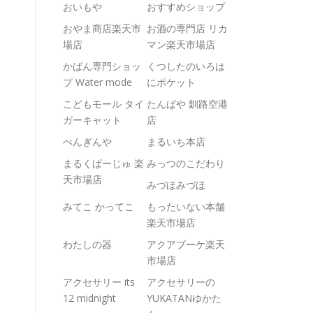
おいもや
おすすめショップ
おやま商店楽天市
お酒の専門店 リカ
場店
マン楽天市場店
かばん専門ショッ
くつしたのいろは
プ Water mode
にポケット
こどもモール タイ
たんばや 釧路空港
ガーキャット
店
ぺんぎんや
まるいち本店
まるくぱーじゅ 楽
みっつのこだわり
天市場店
みづほみづほ
みてこ かってこ
もったいない本舗
楽天市場店
わたしの器
アクアブーケ楽天
市場店
アクセサリー its
アクセサリーの
12 midnight
YUKATANゆかた