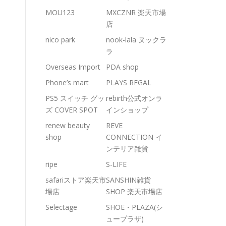
MOU123
MXCZNR 楽天市場
店
nico park
nook-lala ヌックラ
ラ
Overseas Import
PDA shop
Phone’s mart
PLAYS REGAL
PS5 スイッチ グッ
rebirth公式オンラ
ズ COVER SPOT
インショップ
renew beauty
REVE
shop
CONNECTION イ
ンテリア雑貨
ripe
S-LIFE
safariストア楽天市
SANSHIN雑貨
場店
SHOP 楽天市場店
Selectage
SHOE・PLAZA(シ
ュープラザ)