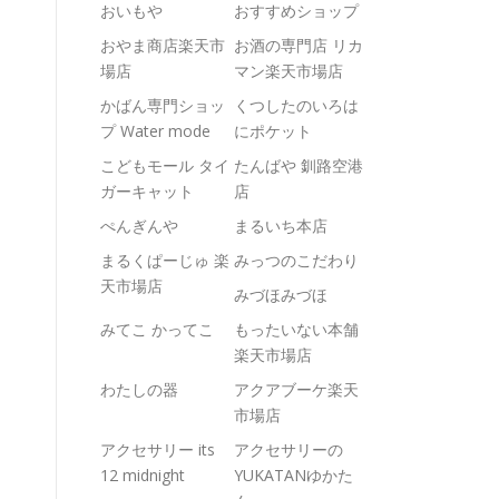
おいもや
おすすめショップ
おやま商店楽天市
お酒の専門店 リカ
場店
マン楽天市場店
かばん専門ショッ
くつしたのいろは
プ Water mode
にポケット
こどもモール タイ
たんばや 釧路空港
ガーキャット
店
ぺんぎんや
まるいち本店
まるくぱーじゅ 楽
みっつのこだわり
天市場店
みづほみづほ
みてこ かってこ
もったいない本舗
楽天市場店
わたしの器
アクアブーケ楽天
市場店
アクセサリー its
アクセサリーの
12 midnight
YUKATANゆかた