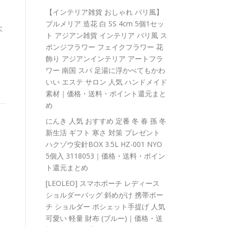
【インテリア雑貨 おしゃれ バリ風】
プルメリア 造花 白 SS 4cm 5個1セッ
大
ト アジアン雑貨 インテリア バリ風 ス
ポンジフラワー フェイクフラワー 花
飾り アジアンインテリア アートフラ
ワー 南国 スパ 足湯に浮かべてもかわ
いい エステ サロン 人気 ハンドメイド
素材｜価格・送料・ポイント還元まと
め
にんき 人気 おすすめ 定番 冬 春 孫 冬
新生活 ギフト 寒さ 対策 プレゼント
ハクゾウ安針BOX 3.5L HZ-001 NYO
5個入 3118053｜価格・送料・ポイン
ト還元まとめ
[LEOLEO] スマホポーチ レディース
ショルダーバッグ 斜めがけ 携帯ポー
チ ショルダー ポシェット手提げ 人気
可愛い 軽量 財布 (ブルー)｜価格・送