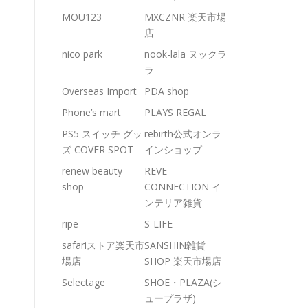
MOU123
MXCZNR 楽天市場
店
nico park
nook-lala ヌックラ
ラ
Overseas Import
PDA shop
Phone’s mart
PLAYS REGAL
PS5 スイッチ グッ
rebirth公式オンラ
ズ COVER SPOT
インショップ
renew beauty
REVE
shop
CONNECTION イ
ンテリア雑貨
ripe
S-LIFE
safariストア楽天市
SANSHIN雑貨
場店
SHOP 楽天市場店
Selectage
SHOE・PLAZA(シ
ュープラザ)