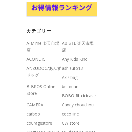
カテゴリー
A-Mime 楽天市場
ABISTE 楽天市場
店
店
ACONDICI
Any Kids Kind
ANZUDOG/あんず
ashisuto13
ドッグ
Axis.bag
B-BROS Online
beinmart
Store
BOBO-fit-cicicase
CAMERA
Candy chouchou
carboo
coco iine
couragestore
CW store