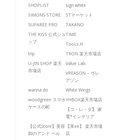
SHOPLIST
sign white
SIMONS STORE
STマーケット
SUPAREE PRO
TAKANO
THE KISS 公式ショ
TIME
ップ
TooLs.H
trip
TRON 楽天市場店
U-JIN SHOP 楽天
Value Lab.
市場店
VREASON – ヴレ
アゾン
wanna do
White Wings
woodgreen スマホ
YHBOX楽天市場店
ケースの町
【コ・レ・ダ】 家
電*インテリア
【公式store】美容
【革ee】 楽天市場
卸のアンド ベル
店