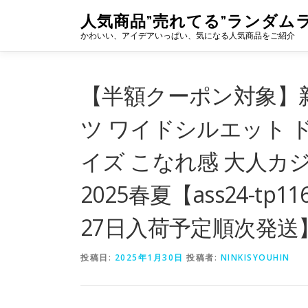
コ
人気商品”売れてる”ランダム
ン
かわいい、アイデアいっぱい、気になる人気商品をご紹介
テ
ン
ツ
へ
【半額クーポン対象】新
ス
キ
ツ ワイドシルエット 
ッ
プ
イズ こなれ感 大人カ
2025春夏【ass24-t
27日入荷予定順次発送
投稿日:
2025年1月30日
投稿者:
NINKISYOUHIN