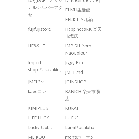
DAgDART オリジ
DE(desir de vivre)
ナルシルバーアク
ELMU生活館
セ
FELICITY 地酒
fujifujistore
HappinessRK 楽天
市場店
HE&SHE
IMPISH from
NaoColour
Import
Jiggy Box
shop『akazukin』
JMEI 2nd
JMEI 3rd
JOINSHOP
kabeコレ
KANICHI楽天市場
店
KIMIPLUS
KUKAI
LIFE LUCK
LUCKS
LuckyRabbit
LumiPlusalpha
MEIKOU
men’sホーマン