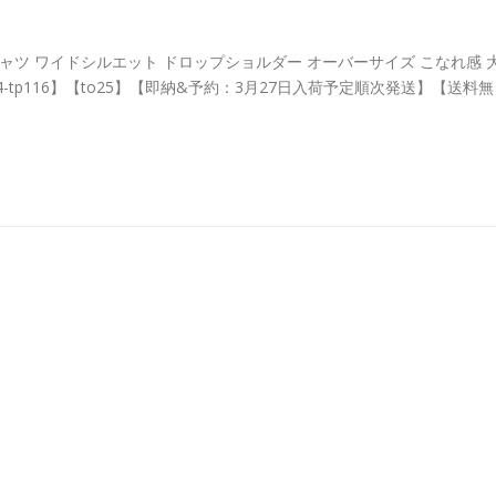
ャツ ワイドシルエット ドロップショルダー オーバーサイズ こなれ感 
24-tp116】【to25】【即納&予約：3月27日入荷予定順次発送】【送料無