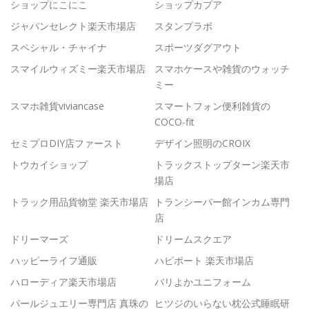
ショップにこにこ
ショップカプア
ジャパンセレクト楽天市場店
スタンプラボ
スペシャル・チャイナ
スポーツダグアウト
スマイルウィズミー楽天市場店
スマホケースや雑貨のウォッチ
ミー
スマホ雑貨viviancase
スマートフォン便利雑貨の
COCO-fit
セミプロDIY店ファースト
デザイン照明のCROIX
トウカイショップ
トラックストップターン楽天市
場店
トラック用品貨物堂 楽天市場店
トランシーバー館インカム専門
店
ドリーマーズ
ドリームスクエア
ハッピーライフ通販
ハピポート 楽天市場店
ハローディア楽天市場店
バリよかユニフォーム
パールジュエリー専門店 真珠の
ヒツジのいらない枕公式睡眠研