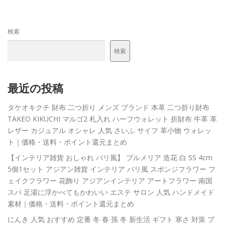
検索
検索
最近の投稿
タケオキクチ 財布 二つ折り メンズ ブランド 本革 二つ折り財布
TAKEO KIKUCHI マルゴ2 札入れ ハーフウォレット 折財布 牛革 革
レザー カジュアル オシャレ 人気 さいふ サイフ 革小物 ウォレッ
ト｜価格・送料・ポイント還元まとめ
【インテリア雑貨 おしゃれ バリ風】 プルメリア 造花 白 SS 4cm
5個1セット アジアン雑貨 インテリア バリ風 スポンジフラワー フ
ェイクフラワー 花飾り アジアンインテリア アートフラワー 南国
スパ 足湯に浮かべてもかわいい エステ サロン 人気 ハンドメイド
素材｜価格・送料・ポイント還元まとめ
にんき 人気 おすすめ 定番 冬 春 孫 冬 新生活 ギフト 寒さ 対策 プ