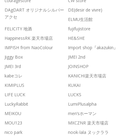
couragestore
CW store
DAgDART オリジナルシルバー
DE(desir de vivre)
アクセ
ELMU生活館
FELICITY 地酒
fujifujistore
HappinessRK 楽天市場店
HE&SHE
IMPISH from NaoColour
Import shop『akazukin』
Jiggy Box
JMEI 2nd
JMEI 3rd
JOINSHOP
kabeコレ
KANICHI楽天市場店
KIMIPLUS
KUKAI
LIFE LUCK
LUCKS
LuckyRabbit
LumiPlusalpha
MEIKOU
men’sホーマン
MOU123
MXCZNR 楽天市場店
nico park
nook-lala ヌックララ