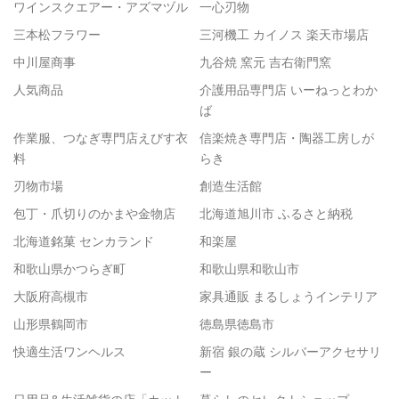
ワインスクエアー・アズマヅル
一心刃物
三本松フラワー
三河機工 カイノス 楽天市場店
中川屋商事
九谷焼 窯元 吉右衛門窯
人気商品
介護用品専門店 いーねっとわか
ば
作業服、つなぎ専門店えびす衣
信楽焼き専門店・陶器工房しが
料
らき
刃物市場
創造生活館
包丁・爪切りのかまや金物店
北海道旭川市 ふるさと納税
北海道銘菓 センカランド
和楽屋
和歌山県かつらぎ町
和歌山県和歌山市
大阪府高槻市
家具通販 まるしょうインテリア
山形県鶴岡市
徳島県徳島市
快適生活ワンヘルス
新宿 銀の蔵 シルバーアクセサリ
ー