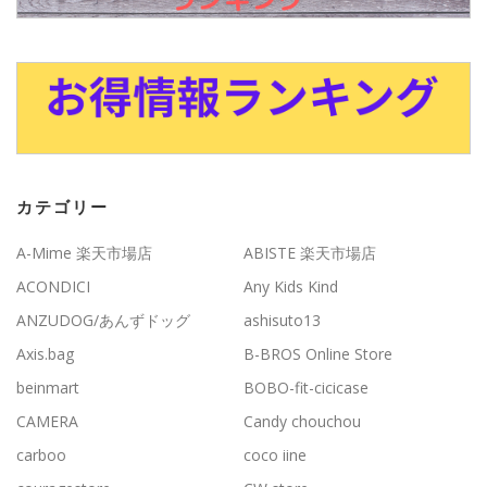
カテゴリー
A-Mime 楽天市場店
ABISTE 楽天市場店
ACONDICI
Any Kids Kind
ANZUDOG/あんずドッグ
ashisuto13
Axis.bag
B-BROS Online Store
beinmart
BOBO-fit-cicicase
CAMERA
Candy chouchou
carboo
coco iine