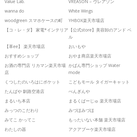
Value Lab.
VREASON – ヴレアゾン
wanna do
White Wings
woodgreen スマホケースの町
YHBOX楽天市場店
【コ・レ・ダ】 家電*インテリア
【公式store】美容卸のアンド ベ
ル
【革ee】 楽天市場店
おいもや
おすすめショップ
おやま商店楽天市場店
お酒の専門店 リカマン楽天市場
かばん専門ショップ Water
店
mode
くつしたのいろはにポケット
こどもモール タイガーキャット
たんばや 釧路空港店
ぺんぎんや
まるいち本店
まるくぱーじゅ 楽天市場店
みっつのこだわり
みづほみづほ
みてこ かってこ
もったいない本舗 楽天市場店
わたしの器
アクアブーケ楽天市場店