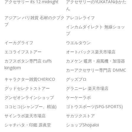
アクセサリー its 12 midnight
アクセサリーのYUKATANゆかた
ん
アジアン バリ雑貨 石材のクプク
アレコレライフ
プ
インカムダイレクト 無線ショッ
プ
イーカグライフ
ウエルタウン
エコライフストアー
オートバックス楽天市場店
カフスボタン専門店 cuffs
カメケン 暖房・扇風機・加湿器
kingdom
カーアクセサリー専門店 DMMC
キャラクター雑貨CHERICO
グッズプロ
グッドセレクトストアー
グラニーレ 楽天市場店
グンゼオンラインショップ
ケーケーラボ
ココヒコ(シャンプー、精油)
ゴトウスポーツ(SPG-SPORTS)
サインラボ楽天市場店
サカツクストア
シャチハタ・印鑑 原眞堂
ショップShopaloi