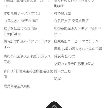
日用品&生活雑貨の店「カット
暮らしのセレクトショップ
コ」
flaack
本場九州ラーメン専門店
村の鍛冶屋
白雪ふきん 楽天市場店
白雲百貨店 楽天市場店
眠りを仕立てる専門店
私の布団屋さん〜ギフト寝具ベ
SleepTailor
ビー
腕時計専門店ハイブリッドスタ
自家焙煎コーヒー マウンテン
イル
表札 お庭の達人きむさんの工房
表札の卸屋さんふれあいガラス
貸衣裳 ぽえむ
工房
防犯カメラ専門店東洋良品
青汁 粉末 健康茶の健康生活研究
靴下の三笠
所
髪屋
鹿児島県屋久島町