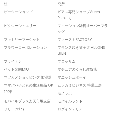
杜
究所
ビーツーショップ
ピアス専門ショップGreen
Piercing
ピクシージュエリー
ファッション雑貨オーバーフラ
ッグ
ファミリーマーケット
ファーストFACTORY
フラワーコーポレーション
フランス焼き菓子店 ALLONS
BIEN
ブライトン
ブロッサム
ペット楽園MIU
マチュアのくらし雑貨店
マツカメショッピング 加湿器
マニッシュボーイ
ママパパ子どもの生活用品 OK
ムラカミビジネス 特選工房
shop
モノラボ
モバイルプラス楽天市場支店
モバイルランド
リリー(relie)
ログインテリア