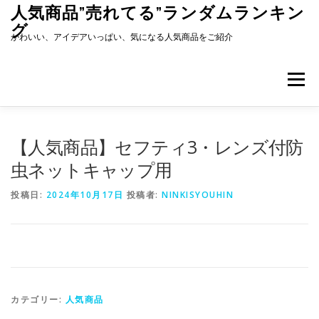
コ
人気商品”売れてる”ランダムランキン
ン
グ
テ
かわいい、アイデアいっぱい、気になる人気商品をご紹介
ン
ツ
へ
メニュー
ス
キ
ッ
プ
【人気商品】セフティ3・レンズ付防
虫ネットキャップ用
投稿日:
2024年10月17日
投稿者:
NINKISYOUHIN
カテゴリー:
人気商品