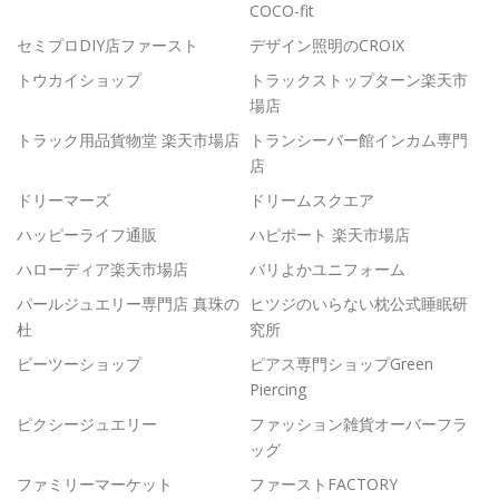
COCO-fit
セミプロDIY店ファースト
デザイン照明のCROIX
トウカイショップ
トラックストップターン楽天市
場店
トラック用品貨物堂 楽天市場店
トランシーバー館インカム専門
店
ドリーマーズ
ドリームスクエア
ハッピーライフ通販
ハピポート 楽天市場店
ハローディア楽天市場店
バリよかユニフォーム
パールジュエリー専門店 真珠の
ヒツジのいらない枕公式睡眠研
杜
究所
ビーツーショップ
ピアス専門ショップGreen
Piercing
ピクシージュエリー
ファッション雑貨オーバーフラ
ッグ
ファミリーマーケット
ファーストFACTORY