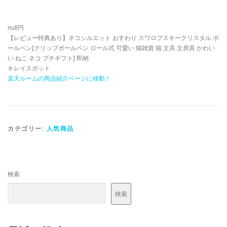
null円
【レビュー特典あり】ネコシルエット おすわり スワロフスキークリスタル ボ
ールペン[クリップボールペン ロール式 可愛い 猫雑貨 猫 文具 文房具 かわい
い ねこ ネコ プチギフト] 即納
キレイスポット
楽天ルームの商品紹介ページに移動！
カテゴリー:
人気商品
検索
検索