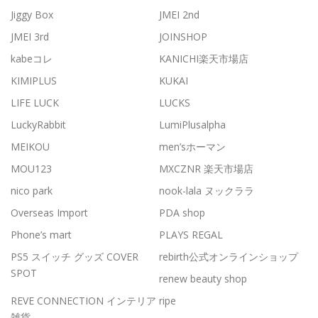
Jiggy Box
JMEI 2nd
JMEI 3rd
JOINSHOP
kabeコレ
KANICHI楽天市場店
KIMIPLUS
KUKAI
LIFE LUCK
LUCKS
LuckyRabbit
LumiPlusalpha
MEIKOU
men’sホーマン
MOU123
MXCZNR 楽天市場店
nico park
nook-lala ヌックララ
Overseas Import
PDA shop
Phone’s mart
PLAYS REGAL
PS5 スイッチ グッズ COVER
rebirth公式オンラインショップ
SPOT
renew beauty shop
REVE CONNECTION インテリア
ripe
雑貨