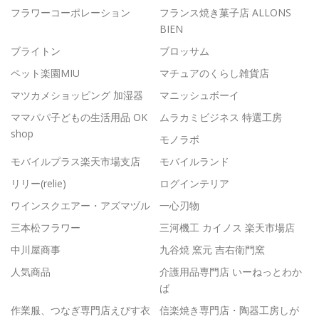
フラワーコーポレーション
フランス焼き菓子店 ALLONS
BIEN
ブライトン
ブロッサム
ペット楽園MIU
マチュアのくらし雑貨店
マツカメショッピング 加湿器
マニッシュボーイ
ママパパ子どもの生活用品 OK
ムラカミビジネス 特選工房
shop
モノラボ
モバイルプラス楽天市場支店
モバイルランド
リリー(relie)
ログインテリア
ワインスクエアー・アズマヅル
一心刃物
三本松フラワー
三河機工 カイノス 楽天市場店
中川屋商事
九谷焼 窯元 吉右衛門窯
人気商品
介護用品専門店 いーねっとわか
ば
作業服、つなぎ専門店えびす衣
信楽焼き専門店・陶器工房しが