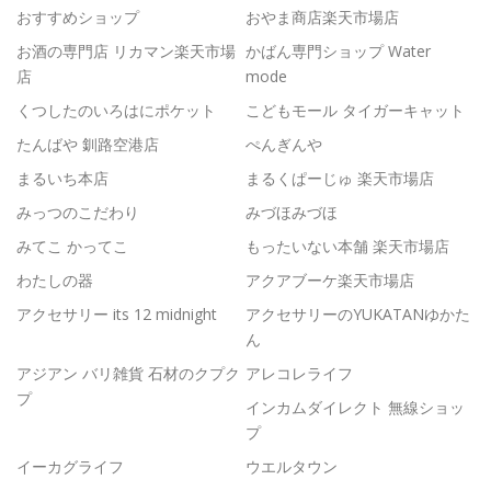
おすすめショップ
おやま商店楽天市場店
お酒の専門店 リカマン楽天市場
かばん専門ショップ Water
店
mode
くつしたのいろはにポケット
こどもモール タイガーキャット
たんばや 釧路空港店
ぺんぎんや
まるいち本店
まるくぱーじゅ 楽天市場店
みっつのこだわり
みづほみづほ
みてこ かってこ
もったいない本舗 楽天市場店
わたしの器
アクアブーケ楽天市場店
アクセサリー its 12 midnight
アクセサリーのYUKATANゆかた
ん
アジアン バリ雑貨 石材のクプク
アレコレライフ
プ
インカムダイレクト 無線ショッ
プ
イーカグライフ
ウエルタウン