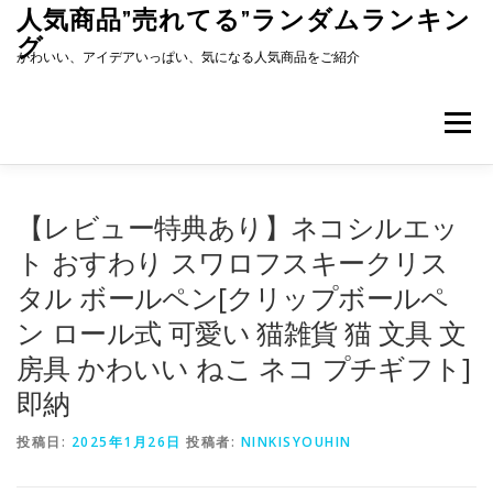
コ
人気商品”売れてる”ランダムランキン
ン
グ
テ
かわいい、アイデアいっぱい、気になる人気商品をご紹介
ン
ツ
へ
メニュー
ス
キ
ッ
プ
【レビュー特典あり】ネコシルエッ
ト おすわり スワロフスキークリス
タル ボールペン[クリップボールペ
ン ロール式 可愛い 猫雑貨 猫 文具 文
房具 かわいい ねこ ネコ プチギフト]
即納
投稿日:
2025年1月26日
投稿者:
NINKISYOUHIN