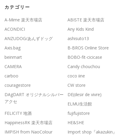
カテゴリー
A-Mime 楽天市場店
ABISTE 楽天市場店
ACONDICI
Any Kids Kind
ANZUDOG/あんずドッグ
ashisuto13
Axis.bag
B-BROS Online Store
beinmart
BOBO-fit-cicicase
CAMERA
Candy chouchou
carboo
coco iine
couragestore
CW store
DAgDART オリジナルシルバー
DE(desir de vivre)
アクセ
ELMU生活館
FELICITY 地酒
fujifujistore
HappinessRK 楽天市場店
HE&SHE
IMPISH from NaoColour
Import shop『akazukin』