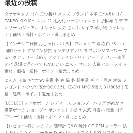
最近の投稿
タケオキクチ 財布 二つ折り メンズ ブランド 本革 二つ折り財布
TAKEO KIKUCHI マルゴ2 札入れ ハーフウォレット 折財布 牛革 革
レザー カジュアル オシャレ 人気 さいふ サイフ 革小物 ウォレッ
ト｜価格・送料・ポイント還元まとめ
【インテリア雑貨 おしゃれ バリ風】 プルメリア 造花 白 SS 4cm
5個1セット アジアン雑貨 インテリア バリ風 スポンジフラワー フ
ェイクフラワー 花飾り アジアンインテリア アートフラワー 南国
スパ 足湯に浮かべてもかわいい エステ サロン 人気 ハンドメイド
素材｜価格・送料・ポイント還元まとめ
にんき 人気 おすすめ 定番 冬 春 孫 冬 新生活 ギフト 寒さ 対策 プ
レゼント ハクゾウ安針BOX 3.5L HZ-001 NYO 5個入 3118053｜価
格・送料・ポイント還元まとめ
[LEOLEO] スマホポーチ レディース ショルダーバッグ 斜めがけ
携帯ポーチ ショルダー ポシェット手提げ 人気 可愛い 軽量 財布
(ブルー)｜価格・送料・ポイント還元まとめ
【レビュー4件】シチズン 腕時計 Q&Q 時計 CITIZEN ソーラー 防
水 軽い スマイルソーラー Smile Solar ホワイト 002 サフランイエ