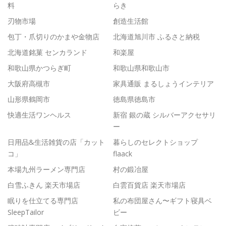
料
らき
刃物市場
創造生活館
包丁・爪切りのかまや金物店
北海道旭川市 ふるさと納税
北海道銘菓 センカランド
和楽屋
和歌山県かつらぎ町
和歌山県和歌山市
大阪府高槻市
家具通販 まるしょうインテリア
山形県鶴岡市
徳島県徳島市
快適生活ワンヘルス
新宿 銀の蔵 シルバーアクセサリ
ー
日用品&生活雑貨の店「カット
暮らしのセレクトショップ
コ」
flaack
本場九州ラーメン専門店
村の鍛冶屋
白雪ふきん 楽天市場店
白雲百貨店 楽天市場店
眠りを仕立てる専門店
私の布団屋さん〜ギフト寝具ベ
SleepTailor
ビー