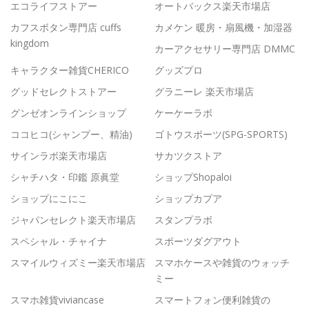
エコライフストアー
オートバックス楽天市場店
カフスボタン専門店 cuffs
カメケン 暖房・扇風機・加湿器
kingdom
カーアクセサリー専門店 DMMC
キャラクター雑貨CHERICO
グッズプロ
グッドセレクトストアー
グラニーレ 楽天市場店
グンゼオンラインショップ
ケーケーラボ
ココヒコ(シャンプー、精油)
ゴトウスポーツ(SPG-SPORTS)
サインラボ楽天市場店
サカツクストア
シャチハタ・印鑑 原眞堂
ショップShopaloi
ショップにこにこ
ショップカプア
ジャパンセレクト楽天市場店
スタンプラボ
スペシャル・チャイナ
スポーツダグアウト
スマイルウィズミー楽天市場店
スマホケースや雑貨のウォッチ
ミー
スマホ雑貨viviancase
スマートフォン便利雑貨の