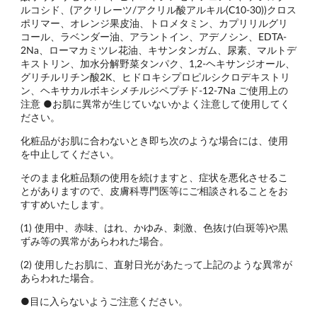
ルコシド、(アクリレーツ/アクリル酸アルキル(C10-30))クロス
ポリマー、オレンジ果皮油、トロメタミン、カプリリルグリ
コール、ラベンダー油、アラントイン、アデノシン、EDTA-
2Na、ローマカミツレ花油、キサンタンガム、尿素、マルトデ
キストリン、加水分解野菜タンパク、1,2-ヘキサンジオール、
グリチルリチン酸2K、ヒドロキシプロピルシクロデキストリ
ン、ヘキサカルボキシメチルジペプチド-12-7Na ご使用上の
注意 ●お肌に異常が生じていないかよく注意して使用してく
ださい。
化粧品がお肌に合わないとき即ち次のような場合には、使用
を中止してください。
そのまま化粧品類の使用を続けますと、症状を悪化させるこ
とがありますので、皮膚科専門医等にご相談されることをお
すすめいたします。
(1) 使用中、赤味、はれ、かゆみ、刺激、色抜け(白斑等)や黒
ずみ等の異常があらわれた場合。
(2) 使用したお肌に、直射日光があたって上記のような異常が
あらわれた場合。
●目に入らないようご注意ください。