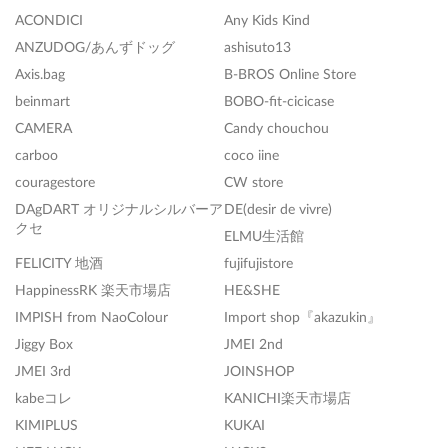
ACONDICI
Any Kids Kind
ANZUDOG/あんずドッグ
ashisuto13
Axis.bag
B-BROS Online Store
beinmart
BOBO-fit-cicicase
CAMERA
Candy chouchou
carboo
coco iine
couragestore
CW store
DAgDART オリジナルシルバーア
DE(desir de vivre)
クセ
ELMU生活館
FELICITY 地酒
fujifujistore
HappinessRK 楽天市場店
HE&SHE
IMPISH from NaoColour
Import shop『akazukin』
Jiggy Box
JMEI 2nd
JMEI 3rd
JOINSHOP
kabeコレ
KANICHI楽天市場店
KIMIPLUS
KUKAI