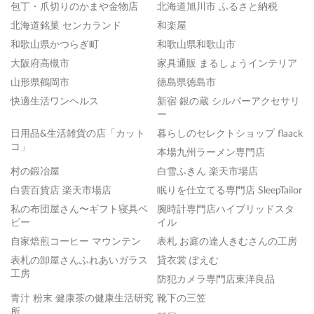
包丁・爪切りのかまや金物店
北海道旭川市 ふるさと納税
北海道銘菓 センカランド
和楽屋
和歌山県かつらぎ町
和歌山県和歌山市
大阪府高槻市
家具通販 まるしょうインテリア
山形県鶴岡市
徳島県徳島市
快適生活ワンヘルス
新宿 銀の蔵 シルバーアクセサリ
ー
日用品&生活雑貨の店「カット
暮らしのセレクトショップ flaack
コ」
本場九州ラーメン専門店
村の鍛冶屋
白雪ふきん 楽天市場店
白雲百貨店 楽天市場店
眠りを仕立てる専門店 SleepTailor
私の布団屋さん〜ギフト寝具ベ
腕時計専門店ハイブリッドスタ
ビー
イル
自家焙煎コーヒー マウンテン
表札 お庭の達人きむさんの工房
表札の卸屋さんふれあいガラス
貸衣裳 ぽえむ
工房
防犯カメラ専門店東洋良品
青汁 粉末 健康茶の健康生活研究
靴下の三笠
所