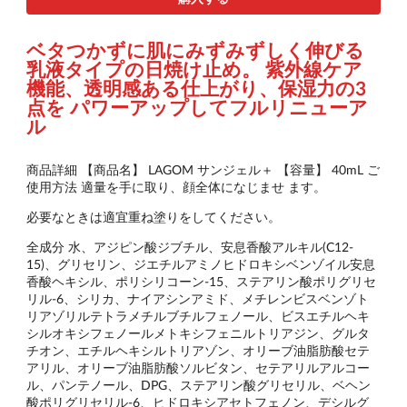
ベタつかずに肌にみずみずしく伸びる
乳液タイプの日焼け止め。 紫外線ケア
機能、透明感ある仕上がり、保湿力の3
点を パワーアップしてフルリニューア
ル
商品詳細 【商品名】 LAGOM サンジェル＋ 【容量】 40mL ご
使用方法 適量を手に取り、顔全体になじませ ます。
必要なときは適宜重ね塗りをしてください。
全成分 水、アジピン酸ジブチル、安息香酸アルキル(C12-
15)、グリセリン、ジエチルアミノヒドロキシベンゾイル安息
香酸ヘキシル、ポリシリコーン-15、ステアリン酸ポリグリセ
リル-6、シリカ、ナイアシンアミド、メチレンビスベンゾト
リアゾリルテトラメチルブチルフェノール、ビスエチルヘキ
シルオキシフェノールメトキシフェニルトリアジン、グルタ
チオン、エチルヘキシルトリアゾン、オリーブ油脂肪酸セテ
アリル、オリーブ油脂肪酸ソルビタン、セテアリルアルコー
ル、パンテノール、DPG、ステアリン酸グリセリル、ベヘン
酸ポリグリセリル-6、ヒドロキシアセトフェノン、デシルグ