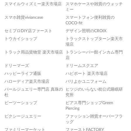
スマイルウィズミー楽天市場店
スマホケースや雑貨のウォッチ
ミー
スマホ雑貨viviancase
スマートフォン便利雑貨の
COCO-fit
セミプロDIY店ファースト
デザイン照明のCROIX
トウカイショップ
トラックストップターン楽天市
場店
トラック用品貨物堂 楽天市場店
トランシーバー館インカム専門
店
ドリーマーズ
ドリームスクエア
ハッピーライフ通販
ハピポート 楽天市場店
ハローディア楽天市場店
バリよかユニフォーム
パールジュエリー専門店 真珠の
ヒツジのいらない枕公式睡眠研
杜
究所
ビーツーショップ
ピアス専門ショップGreen
Piercing
ピクシージュエリー
ファッション雑貨オーバーフラ
ッグ
ファミリーマーケット
ファーストFACTORY