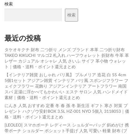
検索
検索
最近の投稿
タケオキクチ 財布 二つ折り メンズ ブランド 本革 二つ折り財布
TAKEO KIKUCHI マルゴ2 札入れ ハーフウォレット 折財布 牛革 革
レザー カジュアル オシャレ 人気 さいふ サイフ 革小物 ウォレッ
ト｜価格・送料・ポイント還元まとめ
【インテリア雑貨 おしゃれ バリ風】 プルメリア 造花 白 SS 4cm
5個1セット アジアン雑貨 インテリア バリ風 スポンジフラワー フ
ェイクフラワー 花飾り アジアンインテリア アートフラワー 南国
スパ 足湯に浮かべてもかわいい エステ サロン 人気 ハンドメイド
素材｜価格・送料・ポイント還元まとめ
にんき 人気 おすすめ 定番 冬 春 孫 冬 新生活 ギフト 寒さ 対策 プ
レゼント ハクゾウ安針BOX 3.5L HZ-001 NYO 5個入 3118053｜価
格・送料・ポイント還元まとめ
[LEOLEO] スマホポーチ レディース ショルダーバッグ 斜めがけ 携
帯ポーチ ショルダー ポシェット手提げ 人気 可愛い 軽量 財布 (ブ