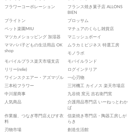
フラワーコーポレーション
フランス焼き菓子店 ALLONS
BIEN
ブライトン
ブロッサム
ペット楽園MIU
マチュアのくらし雑貨店
マツカメショッピング 加湿器
マニッシュボーイ
ママパパ子どもの生活用品 OK
ムラカミビジネス 特選工房
shop
モノラボ
モバイルプラス楽天市場支店
モバイルランド
リリー(relie)
ログインテリア
ワインスクエアー・アズマヅル
一心刃物
三本松フラワー
三河機工 カイノス 楽天市場店
中川屋商事
九谷焼 窯元 吉右衛門窯
人気商品
介護用品専門店 いーねっとわか
ば
作業服、つなぎ専門店えびす衣
信楽焼き専門店・陶器工房しが
料
らき
刃物市場
創造生活館