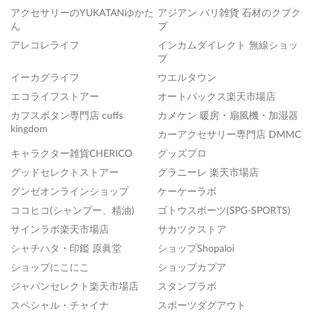
アクセサリーのYUKATANゆかた
アジアン バリ雑貨 石材のクプク
ん
プ
アレコレライフ
インカムダイレクト 無線ショッ
プ
イーカグライフ
ウエルタウン
エコライフストアー
オートバックス楽天市場店
カフスボタン専門店 cuffs
カメケン 暖房・扇風機・加湿器
kingdom
カーアクセサリー専門店 DMMC
キャラクター雑貨CHERICO
グッズプロ
グッドセレクトストアー
グラニーレ 楽天市場店
グンゼオンラインショップ
ケーケーラボ
ココヒコ(シャンプー、精油)
ゴトウスポーツ(SPG-SPORTS)
サインラボ楽天市場店
サカツクストア
シャチハタ・印鑑 原眞堂
ショップShopaloi
ショップにこにこ
ショップカプア
ジャパンセレクト楽天市場店
スタンプラボ
スペシャル・チャイナ
スポーツダグアウト