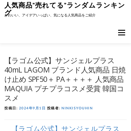
コ
人気商品”売れてる”ランダムランキン
ン
グ
テ
かわいい、アイデアいっぱい、気になる人気商品をご紹介
ン
ツ
へ
メニュ
ス
キ
ッ
プ
【ラゴム公式】サンジェルプラス
40mL LAGOM ブランド人気商品 日焼
け止め SPF50＋ PA＋＋＋＋ 人気商品
MAQUIA プチプラコスメ受賞 韓国コ
スメ
投稿日:
2024年9月1日
投稿者:
NINKISYOUHIN
【ラゴム公式】サンジェルプラス