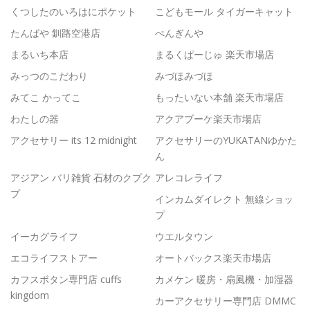
くつしたのいろはにポケット
こどもモール タイガーキャット
たんばや 釧路空港店
ぺんぎんや
まるいち本店
まるくぱーじゅ 楽天市場店
みっつのこだわり
みづほみづほ
みてこ かってこ
もったいない本舗 楽天市場店
わたしの器
アクアブーケ楽天市場店
アクセサリー its 12 midnight
アクセサリーのYUKATANゆかた
ん
アジアン バリ雑貨 石材のクプク
アレコレライフ
プ
インカムダイレクト 無線ショッ
プ
イーカグライフ
ウエルタウン
エコライフストアー
オートバックス楽天市場店
カフスボタン専門店 cuffs
カメケン 暖房・扇風機・加湿器
kingdom
カーアクセサリー専門店 DMMC