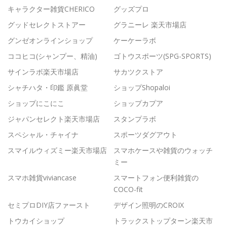
キャラクター雑貨CHERICO
グッズプロ
グッドセレクトストアー
グラニーレ 楽天市場店
グンゼオンラインショップ
ケーケーラボ
ココヒコ(シャンプー、精油)
ゴトウスポーツ(SPG-SPORTS)
サインラボ楽天市場店
サカツクストア
シャチハタ・印鑑 原眞堂
ショップShopaloi
ショップにこにこ
ショップカプア
ジャパンセレクト楽天市場店
スタンプラボ
スペシャル・チャイナ
スポーツダグアウト
スマイルウィズミー楽天市場店
スマホケースや雑貨のウォッチ
ミー
スマホ雑貨viviancase
スマートフォン便利雑貨の
COCO-fit
セミプロDIY店ファースト
デザイン照明のCROIX
トウカイショップ
トラックストップターン楽天市