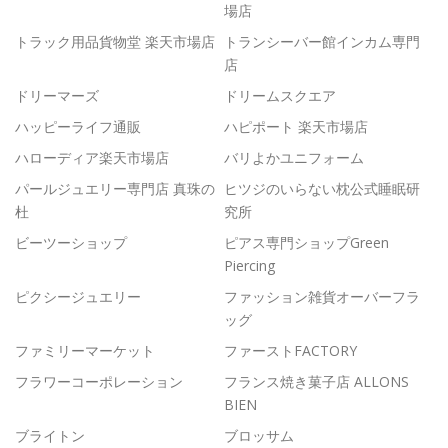
場店
トラック用品貨物堂 楽天市場店
トランシーバー館インカム専門
店
ドリーマーズ
ドリームスクエア
ハッピーライフ通販
ハピポート 楽天市場店
ハローディア楽天市場店
バリよかユニフォーム
パールジュエリー専門店 真珠の
ヒツジのいらない枕公式睡眠研
杜
究所
ビーツーショップ
ピアス専門ショップGreen
Piercing
ピクシージュエリー
ファッション雑貨オーバーフラ
ッグ
ファミリーマーケット
ファーストFACTORY
フラワーコーポレーション
フランス焼き菓子店 ALLONS
BIEN
ブライトン
ブロッサム