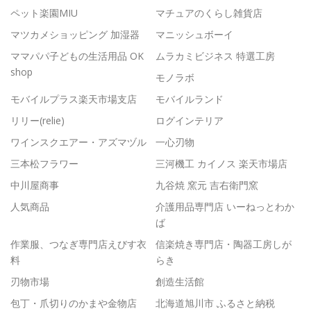
ペット楽園MIU
マチュアのくらし雑貨店
マツカメショッピング 加湿器
マニッシュボーイ
ママパパ子どもの生活用品 OK
ムラカミビジネス 特選工房
shop
モノラボ
モバイルプラス楽天市場支店
モバイルランド
リリー(relie)
ログインテリア
ワインスクエアー・アズマヅル
一心刃物
三本松フラワー
三河機工 カイノス 楽天市場店
中川屋商事
九谷焼 窯元 吉右衛門窯
人気商品
介護用品専門店 いーねっとわか
ば
作業服、つなぎ専門店えびす衣
信楽焼き専門店・陶器工房しが
料
らき
刃物市場
創造生活館
包丁・爪切りのかまや金物店
北海道旭川市 ふるさと納税