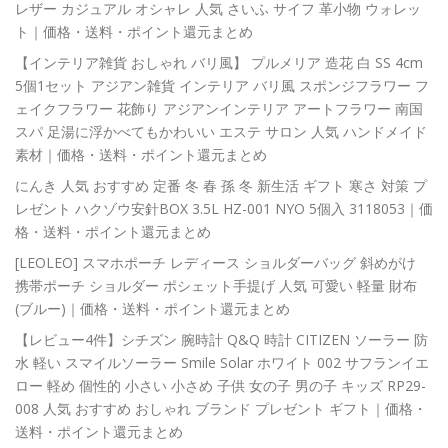
レザー カジュアル オシャレ 人気 さいふ サイフ 革小物 ウォレッ
ト｜価格・送料・ポイント還元まとめ
【インテリア雑貨 おしゃれ バリ風】 プルメリア 造花 白 SS 4cm
5個1セット アジアン雑貨 インテリア バリ風 スポンジフラワー フ
ェイクフラワー 花飾り アジアンインテリア アートフラワー 南国
スパ 足湯に浮かべてもかわいい エステ サロン 人気 ハンドメイド
素材｜価格・送料・ポイント還元まとめ
にんき 人気 おすすめ 定番 冬 春 孫 冬 新生活 ギフト 寒さ 対策 プ
レゼント ハクゾウ安針BOX 3.5L HZ-001 NYO 5個入 3118053｜価
格・送料・ポイント還元まとめ
[LEOLEO] スマホポーチ レディース ショルダーバッグ 斜めがけ
携帯ポーチ ショルダー ポシェット手提げ 人気 可愛い 軽量 財布
(ブルー)｜価格・送料・ポイント還元まとめ
【レビュー4件】シチズン 腕時計 Q&Q 時計 CITIZEN ソーラー 防
水 軽い スマイルソーラー Smile Solar ホワイト 002 サフランイエ
ロー 軽め 個性的 小さい 小さめ 子供 女の子 男の子 キッズ RP29-
008 人気 おすすめ おしゃれ ブランド プレゼント ギフト｜価格・
送料・ポイント還元まとめ