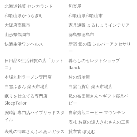
北海道銘菓 センカランド
和楽屋
和歌山県かつらぎ町
和歌山県和歌山市
大阪府高槻市
家具通販 まるしょうインテリア
山形県鶴岡市
徳島県徳島市
快適生活ワンヘルス
新宿 銀の蔵 シルバーアクセサリ
ー
日用品&生活雑貨の店「カット
暮らしのセレクトショップ
コ」
flaack
本場九州ラーメン専門店
村の鍛冶屋
白雪ふきん 楽天市場店
白雲百貨店 楽天市場店
眠りを仕立てる専門店
私の布団屋さん〜ギフト寝具ベ
SleepTailor
ビー
腕時計専門店ハイブリッドスタ
自家焙煎コーヒー マウンテン
イル
表札 お庭の達人きむさんの工房
表札の卸屋さんふれあいガラス
貸衣裳 ぽえむ