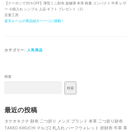
【クーポンで30％OFF】薄型ミニ財布 超極薄 本革 軽量 コンパクト 牛革 レザ
ー 小銭入れ シンプル 上品 ギフト プレゼント（3）
京童工房
楽天ルームの商品紹介ページに移動！
カテゴリー:
人気商品
検索
検索
最近の投稿
タケオキクチ 財布 二つ折り メンズ ブランド 本革 二つ折り財布
TAKEO KIKUCHI マルゴ2 札入れ ハーフウォレット 折財布 牛革 革