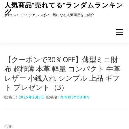
コ
人気商品”売れてる”ランダムランキン
ン
グ
テ
かわいい、アイデアいっぱい、気になる人気商品をご紹介
ン
ツ
へ
メニュー
ス
キ
ッ
プ
【クーポンで30％OFF】薄型ミニ財
布 超極薄 本革 軽量 コンパクト 牛革
レザー 小銭入れ シンプル 上品 ギフ
ト プレゼント（3）
投稿日:
2025年2月5日
投稿者:
NINKISYOUHIN
null円