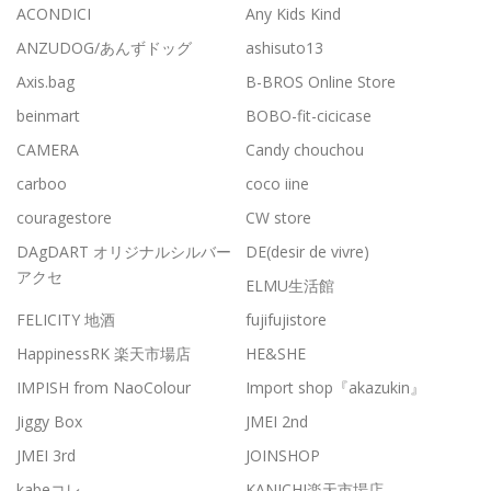
ACONDICI
Any Kids Kind
ANZUDOG/あんずドッグ
ashisuto13
Axis.bag
B-BROS Online Store
beinmart
BOBO-fit-cicicase
CAMERA
Candy chouchou
carboo
coco iine
couragestore
CW store
DAgDART オリジナルシルバー
DE(desir de vivre)
アクセ
ELMU生活館
FELICITY 地酒
fujifujistore
HappinessRK 楽天市場店
HE&SHE
IMPISH from NaoColour
Import shop『akazukin』
Jiggy Box
JMEI 2nd
JMEI 3rd
JOINSHOP
kabeコレ
KANICHI楽天市場店