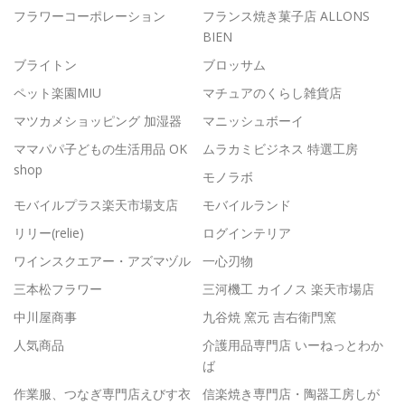
フラワーコーポレーション
フランス焼き菓子店 ALLONS
BIEN
ブライトン
ブロッサム
ペット楽園MIU
マチュアのくらし雑貨店
マツカメショッピング 加湿器
マニッシュボーイ
ママパパ子どもの生活用品 OK
ムラカミビジネス 特選工房
shop
モノラボ
モバイルプラス楽天市場支店
モバイルランド
リリー(relie)
ログインテリア
ワインスクエアー・アズマヅル
一心刃物
三本松フラワー
三河機工 カイノス 楽天市場店
中川屋商事
九谷焼 窯元 吉右衛門窯
人気商品
介護用品専門店 いーねっとわか
ば
作業服、つなぎ専門店えびす衣
信楽焼き専門店・陶器工房しが