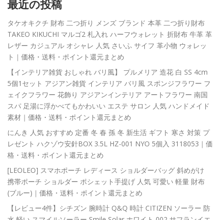
最近の投稿
タケオキクチ 財布 二つ折り メンズ ブランド 本革 二つ折り財布
TAKEO KIKUCHI マルゴ2 札入れ ハーフウォレット 折財布 牛革 革
レザー カジュアル オシャレ 人気 さいふ サイフ 革小物 ウォレッ
ト｜価格・送料・ポイント還元まとめ
【インテリア雑貨 おしゃれ バリ風】 プルメリア 造花 白 SS 4cm
5個1セット アジアン雑貨 インテリア バリ風 スポンジフラワー フ
ェイクフラワー 花飾り アジアンインテリア アートフラワー 南国
スパ 足湯に浮かべてもかわいい エステ サロン 人気 ハンドメイド
素材｜価格・送料・ポイント還元まとめ
にんき 人気 おすすめ 定番 冬 春 孫 冬 新生活 ギフト 寒さ 対策 プ
レゼント ハクゾウ安針BOX 3.5L HZ-001 NYO 5個入 3118053｜価
格・送料・ポイント還元まとめ
[LEOLEO] スマホポーチ レディース ショルダーバッグ 斜めがけ
携帯ポーチ ショルダー ポシェット手提げ 人気 可愛い 軽量 財布
(ブルー)｜価格・送料・ポイント還元まとめ
【レビュー4件】シチズン 腕時計 Q&Q 時計 CITIZEN ソーラー 防
水 軽い スマイルソーラー Smile Solar ホワイト 002 サフランイエ