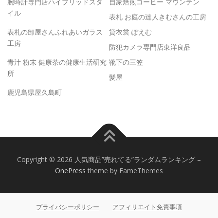
腕時計専門店ハイブリッドスタ
自家焙煎コーヒー マウンテン
イル
表札 お庭の達人きむさんの工房
表札の卸屋さんふれあいガラス
貸衣裳 ぽえむ
工房
防犯カメラ専門店東洋良品
青汁 粉末 健康茶の健康生活研究
靴下の三笠
所
髪屋
鹿児島県屋久島町
Copyright © 2026 人気商品”売れてる”ランダムランキング
–
OnePress
theme by FameThemes
プライバシーポリシー
アフィリエイト免責事項