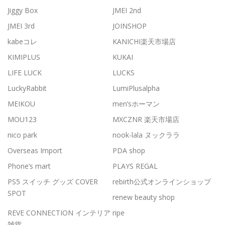
Jiggy Box
JMEI 2nd
JMEI 3rd
JOINSHOP
kabeコレ
KANICHI楽天市場店
KIMIPLUS
KUKAI
LIFE LUCK
LUCKS
LuckyRabbit
LumiPlusalpha
MEIKOU
men’sホーマン
MOU123
MXCZNR 楽天市場店
nico park
nook-lala ヌックララ
Overseas Import
PDA shop
Phone’s mart
PLAYS REGAL
PS5 スイッチ グッズ COVER
rebirth公式オンラインショップ
SPOT
renew beauty shop
REVE CONNECTION インテリア
ripe
雑貨