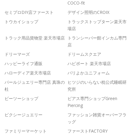
COCO-fit
セミプロDIY店ファースト
デザイン照明のCROIX
トウカイショップ
トラックストップターン楽天市
場店
トラック用品貨物堂 楽天市場店
トランシーバー館インカム専門
店
ドリーマーズ
ドリームスクエア
ハッピーライフ通販
ハピポート 楽天市場店
ハローディア楽天市場店
バリよかユニフォーム
パールジュエリー専門店 真珠の
ヒツジのいらない枕公式睡眠研
杜
究所
ビーツーショップ
ピアス専門ショップGreen
Piercing
ピクシージュエリー
ファッション雑貨オーバーフラ
ッグ
ファミリーマーケット
ファーストFACTORY