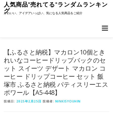
コ
人気商品”売れてる”ランダムランキン
ン
グ
テ
かわいい、アイデアいっぱい、気になる人気商品をご紹介
ン
ツ
へ
メニュー
ス
キ
ッ
プ
【ふるさと納税】マカロン10個とき
れいなコーヒードリップバックのセ
ット スイーツ デザート マカロン コ
ーヒー ドリップコーヒー セット 飯
塚市 ふるさと納税 パティスリーエス
ポワール【A5-448】
投稿日:
2025年2月25日
投稿者:
NINKISYOUHIN