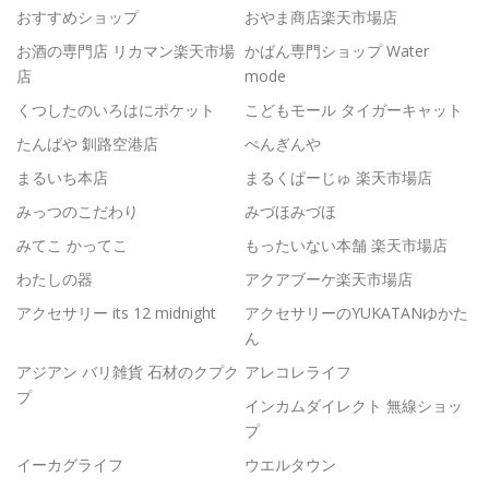
おすすめショップ
おやま商店楽天市場店
お酒の専門店 リカマン楽天市場
かばん専門ショップ Water
店
mode
くつしたのいろはにポケット
こどもモール タイガーキャット
たんばや 釧路空港店
ぺんぎんや
まるいち本店
まるくぱーじゅ 楽天市場店
みっつのこだわり
みづほみづほ
みてこ かってこ
もったいない本舗 楽天市場店
わたしの器
アクアブーケ楽天市場店
アクセサリー its 12 midnight
アクセサリーのYUKATANゆかた
ん
アジアン バリ雑貨 石材のクプク
アレコレライフ
プ
インカムダイレクト 無線ショッ
プ
イーカグライフ
ウエルタウン