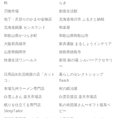
料
らき
刃物市場
創造生活館
包丁・爪切りのかまや金物店
北海道旭川市 ふるさと納税
北海道銘菓 センカランド
和楽屋
和歌山県かつらぎ町
和歌山県和歌山市
大阪府高槻市
家具通販 まるしょうインテリア
山形県鶴岡市
徳島県徳島市
快適生活ワンヘルス
新宿 銀の蔵 シルバーアクセサリ
ー
日用品&生活雑貨の店「カット
暮らしのセレクトショップ
コ」
flaack
本場九州ラーメン専門店
村の鍛冶屋
白雪ふきん 楽天市場店
白雲百貨店 楽天市場店
眠りを仕立てる専門店
私の布団屋さん〜ギフト寝具ベ
SleepTailor
ビー