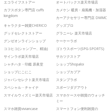
エコライフストアー
オートバックス楽天市場店
カフスボタン専門店 cuffs
カメケン 暖房・扇風機・加湿器
kingdom
カーアクセサリー専門店 DMMC
キャラクター雑貨CHERICO
グッズプロ
グッドセレクトストアー
グラニーレ 楽天市場店
グンゼオンラインショップ
ケーケーラボ
ココヒコ(シャンプー、精油)
ゴトウスポーツ(SPG-SPORTS)
サインラボ楽天市場店
サカツクストア
シャチハタ・印鑑 原眞堂
ショップShopaloi
ショップにこにこ
ショップカプア
ジャパンセレクト楽天市場店
スタンプラボ
スペシャル・チャイナ
スポーツダグアウト
スマイルウィズミー楽天市場店
スマホケースや雑貨のウォッチ
ミー
スマホ雑貨viviancase
スマートフォン便利雑貨の