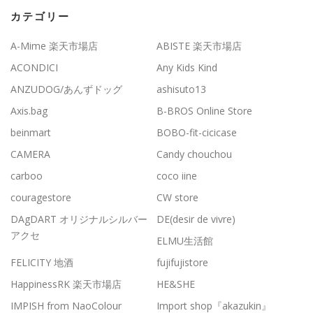
カテゴリー
A-Mime 楽天市場店
ABISTE 楽天市場店
ACONDICI
Any Kids Kind
ANZUDOG/あんずドッグ
ashisuto13
Axis.bag
B-BROS Online Store
beinmart
BOBO-fit-cicicase
CAMERA
Candy chouchou
carboo
coco iine
couragestore
CW store
DAgDART オリジナルシルバー
DE(desir de vivre)
アクセ
ELMU生活館
FELICITY 地酒
fujifujistore
HappinessRK 楽天市場店
HE&SHE
IMPISH from NaoColour
Import shop『akazukin』