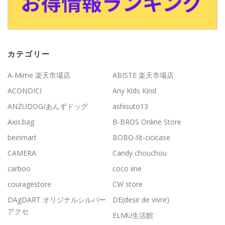
カテゴリー
A-Mime 楽天市場店
ABISTE 楽天市場店
ACONDICI
Any Kids Kind
ANZUDOG/あんずドッグ
ashisuto13
Axis.bag
B-BROS Online Store
beinmart
BOBO-fit-cicicase
CAMERA
Candy chouchou
carboo
coco iine
couragestore
CW store
DAgDART オリジナルシルバー
DE(desir de vivre)
アクセ
ELMU生活館