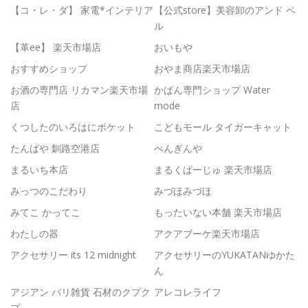
【コ・レ・ダ】 家電*インテリア
【公式store】美容卸のアンド ベ
ル
【革ee】 楽天市場店
おいもや
おすすめショップ
おやま商店楽天市場店
お酒の専門店 リカマン楽天市場
かばん専門ショップ Water
店
mode
くつしたのいろはにポケット
こどもモール タイガーキャット
たんばや 釧路空港店
ぺんぎんや
まるいち本店
まるくぱーじゅ 楽天市場店
みっつのこだわり
みづほみづほ
みてこ かってこ
もったいない本舗 楽天市場店
わたしの器
アクアブーケ楽天市場店
アクセサリー its 12 midnight
アクセサリーのYUKATANゆかた
ん
アジアン バリ雑貨 石材のクプク
アレコレライフ
プ