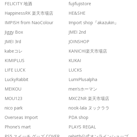
FELICITY 地酒
fujifujistore
HappinessRK 楽天市場店
HE&SHE
IMPISH from NaoColour
Import shop『akazukin』
Jiggy Box
JMEI 2nd
JMEI 3rd
JOINSHOP
kabeコレ
KANICHI楽天市場店
KIMIPLUS
KUKAI
LIFE LUCK
LUCKS
LuckyRabbit
LumiPlusalpha
MEIKOU
men’sホーマン
MOU123
MXCZNR 楽天市場店
nico park
nook-lala ヌックララ
Overseas Import
PDA shop
Phone’s mart
PLAYS REGAL
PS5 スイッチ グッズ COVER
rebirth公式オンラインショップ