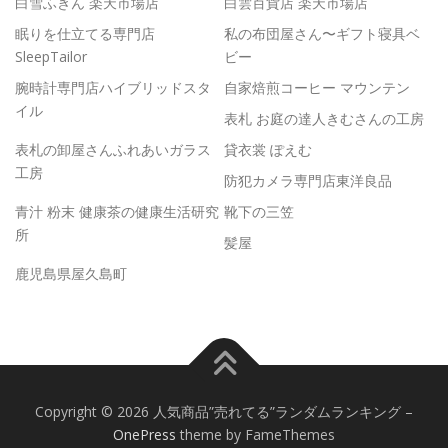
白雪ふきん 楽天市場店
白雲百貨店 楽天市場店
眠りを仕立てる専門店
私の布団屋さん〜ギフト寝具ベ
SleepTailor
ビー
腕時計専門店ハイブリッドスタ
自家焙煎コーヒー マウンテン
イル
表札 お庭の達人きむさんの工房
表札の卸屋さんふれあいガラス
貸衣裳 ぽえむ
工房
防犯カメラ専門店東洋良品
青汁 粉末 健康茶の健康生活研究
靴下の三笠
所
髪屋
鹿児島県屋久島町
Copyright © 2026 人気商品”売れてる”ランダムランキング
–
OnePress
theme by FameThemes