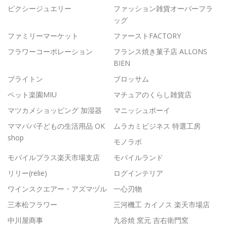
ピクシージュエリー
ファッション雑貨オーバーフラ
ッグ
ファミリーマーケット
ファーストFACTORY
フラワーコーポレーション
フランス焼き菓子店 ALLONS
BIEN
ブライトン
ブロッサム
ペット楽園MIU
マチュアのくらし雑貨店
マツカメショッピング 加湿器
マニッシュボーイ
ママパパ子どもの生活用品 OK
ムラカミビジネス 特選工房
shop
モノラボ
モバイルプラス楽天市場支店
モバイルランド
リリー(relie)
ログインテリア
ワインスクエアー・アズマヅル
一心刃物
三本松フラワー
三河機工 カイノス 楽天市場店
中川屋商事
九谷焼 窯元 吉右衛門窯