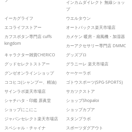
インカムダイレクト 無線ショッ
プ
イーカグライフ
ウエルタウン
エコライフストアー
オートバックス楽天市場店
カフスボタン専門店 cuffs
カメケン 暖房・扇風機・加湿器
kingdom
カーアクセサリー専門店 DMMC
キャラクター雑貨CHERICO
グッズプロ
グッドセレクトストアー
グラニーレ 楽天市場店
グンゼオンラインショップ
ケーケーラボ
ココヒコ(シャンプー、精油)
ゴトウスポーツ(SPG-SPORTS)
サインラボ楽天市場店
サカツクストア
シャチハタ・印鑑 原眞堂
ショップShopaloi
ショップにこにこ
ショップカプア
ジャパンセレクト楽天市場店
スタンプラボ
スペシャル・チャイナ
スポーツダグアウト