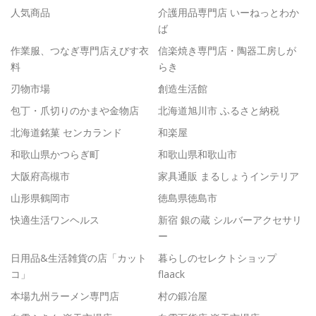
人気商品
介護用品専門店 いーねっとわか
ば
作業服、つなぎ専門店えびす衣
信楽焼き専門店・陶器工房しが
料
らき
刃物市場
創造生活館
包丁・爪切りのかまや金物店
北海道旭川市 ふるさと納税
北海道銘菓 センカランド
和楽屋
和歌山県かつらぎ町
和歌山県和歌山市
大阪府高槻市
家具通販 まるしょうインテリア
山形県鶴岡市
徳島県徳島市
快適生活ワンヘルス
新宿 銀の蔵 シルバーアクセサリ
ー
日用品&生活雑貨の店「カット
暮らしのセレクトショップ
コ」
flaack
本場九州ラーメン専門店
村の鍛冶屋