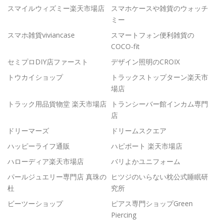
スマイルウィズミー楽天市場店
スマホケースや雑貨のウォッチ
ミー
スマホ雑貨viviancase
スマートフォン便利雑貨の
COCO-fit
セミプロDIY店ファースト
デザイン照明のCROIX
トウカイショップ
トラックストップターン楽天市
場店
トラック用品貨物堂 楽天市場店
トランシーバー館インカム専門
店
ドリーマーズ
ドリームスクエア
ハッピーライフ通販
ハピポート 楽天市場店
ハローディア楽天市場店
バリよかユニフォーム
パールジュエリー専門店 真珠の
ヒツジのいらない枕公式睡眠研
杜
究所
ビーツーショップ
ピアス専門ショップGreen
Piercing