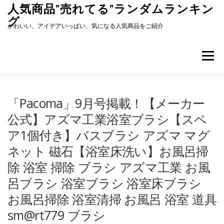
コ
人気商品”売れてる”ランダムランキン
ン
グ
テ
かわいい、アイデアいっぱい、気になる人気商品をご紹介
ン
ツ
へ
メニュー
ス
キ
ッ
プ
「Pacoma」9月号掲載！【メーカー
公式】アズマ工業浴室ブラシ【スペ
ア1個付き】バスブラシ アズマ マグ
ネット 磁石【浴室床洗い】お風呂掃
除 浴室 掃除 ブラシ アズマ工業 お風
呂ブラシ 浴室ブラシ 浴室床ブラシ
お風呂掃除 浴室清掃 お風呂 浴室 道具
sm@rt779 ブラシ