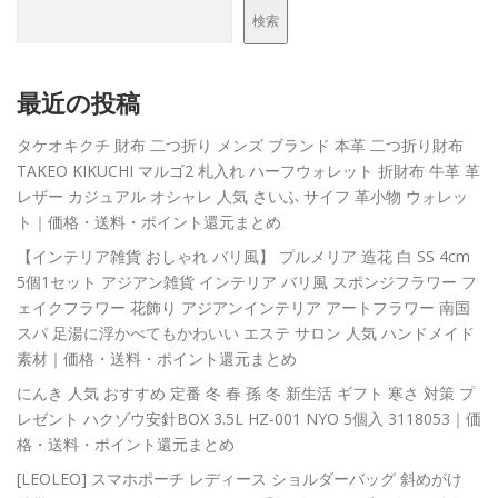
検索
最近の投稿
タケオキクチ 財布 二つ折り メンズ ブランド 本革 二つ折り財布
TAKEO KIKUCHI マルゴ2 札入れ ハーフウォレット 折財布 牛革 革
レザー カジュアル オシャレ 人気 さいふ サイフ 革小物 ウォレッ
ト｜価格・送料・ポイント還元まとめ
【インテリア雑貨 おしゃれ バリ風】 プルメリア 造花 白 SS 4cm
5個1セット アジアン雑貨 インテリア バリ風 スポンジフラワー フ
ェイクフラワー 花飾り アジアンインテリア アートフラワー 南国
スパ 足湯に浮かべてもかわいい エステ サロン 人気 ハンドメイド
素材｜価格・送料・ポイント還元まとめ
にんき 人気 おすすめ 定番 冬 春 孫 冬 新生活 ギフト 寒さ 対策 プ
レゼント ハクゾウ安針BOX 3.5L HZ-001 NYO 5個入 3118053｜価
格・送料・ポイント還元まとめ
[LEOLEO] スマホポーチ レディース ショルダーバッグ 斜めがけ