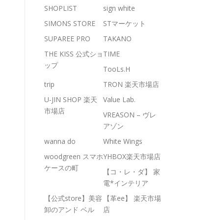
SHOPLIST
sign white
SIMONS STORE
STマーケット
SUPAREE PRO
TAKANO
THE KISS 公式ショ
TIME
ップ
TooLs.H
trip
TRON 楽天市場店
U-JIN SHOP 楽天
Value Lab.
市場店
VREASON – ヴレ
アゾン
wanna do
White Wings
woodgreen スマホ
YHBOX楽天市場店
ケースの町
【コ・レ・ダ】 家
電*インテリア
【公式store】美容
【革ee】 楽天市場
卸のアンド ベル
店