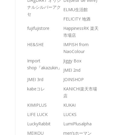
DAgDART オリジ
DE(desir de vivre)
ナルシルバーアク
ELMU生活館
セ
FELICITY 地酒
fujifujistore
HappinessRK 楽天
市場店
HE&SHE
IMPISH from
NaoColour
Import
Jiggy Box
shop『akazukin』
JMEI 2nd
JMEI 3rd
JOINSHOP
kabeコレ
KANICHI楽天市場
店
KIMIPLUS
KUKAI
LIFE LUCK
LUCKS
LuckyRabbit
LumiPlusalpha
MEIKOU
men’sホーマン