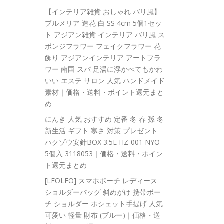
【インテリア雑貨 おしゃれ バリ風】
プルメリア 造花 白 SS 4cm 5個1セッ
ト アジアン雑貨 インテリア バリ風 ス
ポンジフラワー フェイクフラワー 花
飾り アジアンインテリア アートフラ
ワー 南国 スパ 足湯に浮かべてもかわ
いい エステ サロン 人気 ハンドメイド
素材｜価格・送料・ポイント還元まと
め
にんき 人気 おすすめ 定番 冬 春 孫 冬
新生活 ギフト 寒さ 対策 プレゼント
ハクゾウ安針BOX 3.5L HZ-001 NYO
5個入 3118053｜価格・送料・ポイン
ト還元まとめ
[LEOLEO] スマホポーチ レディース
ショルダーバッグ 斜めがけ 携帯ポー
チ ショルダー ポシェット手提げ 人気
可愛い 軽量 財布 (ブルー)｜価格・送