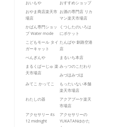
おいもや
おすすめショップ
おやま商店楽天市
お酒の専門店 リカ
場店
マン楽天市場店
かばん専門ショッ
くつしたのいろは
プ Water mode
にポケット
こどもモール タイ
たんばや 釧路空港
ガーキャット
店
ぺんぎんや
まるいち本店
まるくぱーじゅ 楽
みっつのこだわり
天市場店
みづほみづほ
みてこ かってこ
もったいない本舗
楽天市場店
わたしの器
アクアブーケ楽天
市場店
アクセサリー its
アクセサリーの
12 midnight
YUKATANゆかた