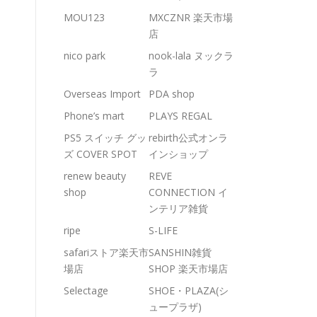
MOU123
MXCZNR 楽天市場
店
nico park
nook-lala ヌックラ
ラ
Overseas Import
PDA shop
Phone’s mart
PLAYS REGAL
PS5 スイッチ グッ
rebirth公式オンラ
ズ COVER SPOT
インショップ
renew beauty
REVE
shop
CONNECTION イ
ンテリア雑貨
ripe
S-LIFE
safariストア楽天市
SANSHIN雑貨
場店
SHOP 楽天市場店
Selectage
SHOE・PLAZA(シ
ュープラザ)