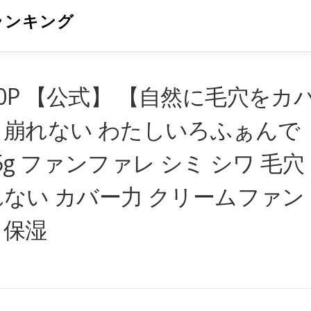
ランキング
0P 【公式】 【自然に毛穴をカ
 崩れない わたしいろふぁんで
5g ファンファレ シミ シワ 毛穴
れない カバー力 クリームファン
 保湿