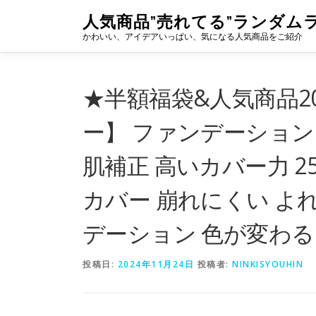
コ
人気商品”売れてる”ランダム
ン
かわいい、アイデアいっぱい、気になる人気商品をご紹介
テ
ン
ツ
へ
★半額福袋&人気商品2
ス
キ
ー】 ファンデーション
ッ
プ
肌補正 高いカバー力 2
カバー 崩れにくい よ
デーション 色が変わる
投稿日:
2024年11月24日
投稿者:
NINKISYOUHIN