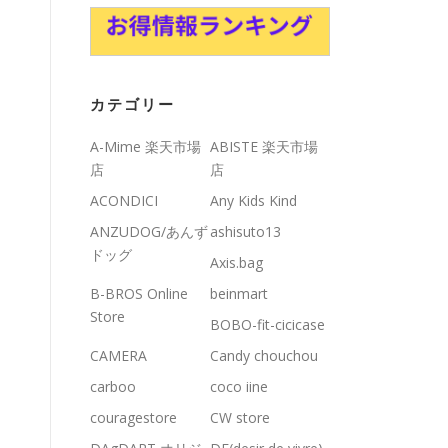
カテゴリー
A-Mime 楽天市場
ABISTE 楽天市場
店
店
ACONDICI
Any Kids Kind
ANZUDOG/あんず
ashisuto13
ドッグ
Axis.bag
B-BROS Online
beinmart
Store
BOBO-fit-cicicase
CAMERA
Candy chouchou
carboo
coco iine
couragestore
CW store