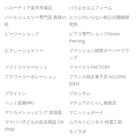
ハローディア楽天市場店
バリよかユニフォーム
パールジュエリー専門店 真珠の
ヒツジのいらない枕公式睡眠研
杜
究所
ビーツーショップ
ピアス専門ショップGreen
Piercing
ピクシージュエリー
ファッション雑貨オーバーフラ
ッグ
ファミリーマーケット
ファーストFACTORY
フラワーコーポレーション
フランス焼き菓子店 ALLONS
BIEN
ブライトン
ブロッサム
ペット楽園MIU
マチュアのくらし雑貨店
マツカメショッピング 加湿器
マニッシュボーイ
ママパパ子どもの生活用品 OK
ムラカミビジネス 特選工房
shop
モノラボ