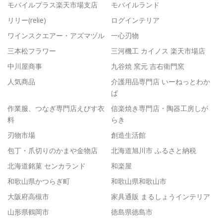
モバイルプラス楽天市場支店
モバイルランド
リリー(relie)
ログインテリア
ワインスクエアー・アズマヅル
一心刃物
三本松フラワー
三河機工 カイノス 楽天市場店
中川屋商事
九谷焼 窯元 吉右衛門窯
人気商品
介護用品専門店 いーねっとわか
ば
作業服、つなぎ専門店えびす衣
信楽焼き専門店・陶器工房しが
料
らき
刃物市場
創造生活館
包丁・爪切りのかまや金物店
北海道旭川市 ふるさと納税
北海道銘菓 センカランド
和楽屋
和歌山県かつらぎ町
和歌山県和歌山市
大阪府高槻市
家具通販 まるしょうインテリア
山形県鶴岡市
徳島県徳島市