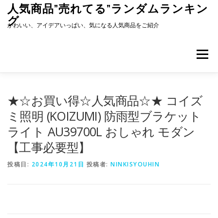
コ
人気商品”売れてる”ランダムランキン
ン
グ
テ
かわいい、アイデアいっぱい、気になる人気商品をご紹介
ン
ツ
へ
メニュー
ス
キ
ッ
プ
★☆お買い得☆人気商品☆★ コイズ
ミ照明 (KOIZUMI) 防雨型ブラケット
ライト AU39700L おしゃれ モダン
【工事必要型】
投稿日:
2024年10月21日
投稿者:
NINKISYOUHIN