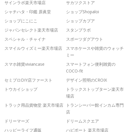
サインラボ楽天市場店
サカツクストア
シャチハタ・印鑑 原眞堂
ショップShopaloi
ショップにこにこ
ショップカプア
ジャパンセレクト楽天市場店
スタンプラボ
スペシャル・チャイナ
スポーツダグアウト
スマイルウィズミー楽天市場店
スマホケースや雑貨のウォッチ
ミー
スマホ雑貨viviancase
スマートフォン便利雑貨の
COCO-fit
セミプロDIY店ファースト
デザイン照明のCROIX
トウカイショップ
トラックストップターン楽天市
場店
トラック用品貨物堂 楽天市場店
トランシーバー館インカム専門
店
ドリーマーズ
ドリームスクエア
ハッピーライフ通販
ハピポート 楽天市場店