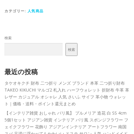
カテゴリー:
人気商品
検索
検索
最近の投稿
タケオキクチ 財布 二つ折り メンズ ブランド 本革 二つ折り財布
TAKEO KIKUCHI マルゴ2 札入れ ハーフウォレット 折財布 牛革 革
レザー カジュアル オシャレ 人気 さいふ サイフ 革小物 ウォレッ
ト｜価格・送料・ポイント還元まとめ
【インテリア雑貨 おしゃれ バリ風】 プルメリア 造花 白 SS 4cm
5個1セット アジアン雑貨 インテリア バリ風 スポンジフラワー フ
ェイクフラワー 花飾り アジアンインテリア アートフラワー 南国
スパ 足湯に浮かべてもかわいい エステ サロン 人気 ハンドメイド