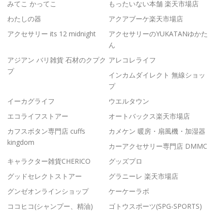
みてこ かってこ
もったいない本舗 楽天市場店
わたしの器
アクアブーケ楽天市場店
アクセサリー its 12 midnight
アクセサリーのYUKATANゆかた
ん
アジアン バリ雑貨 石材のクプク
アレコレライフ
プ
インカムダイレクト 無線ショッ
プ
イーカグライフ
ウエルタウン
エコライフストアー
オートバックス楽天市場店
カフスボタン専門店 cuffs
カメケン 暖房・扇風機・加湿器
kingdom
カーアクセサリー専門店 DMMC
キャラクター雑貨CHERICO
グッズプロ
グッドセレクトストアー
グラニーレ 楽天市場店
グンゼオンラインショップ
ケーケーラボ
ココヒコ(シャンプー、精油)
ゴトウスポーツ(SPG-SPORTS)