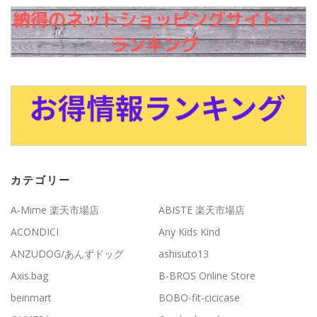
カテゴリー
A-Mime 楽天市場店
ABISTE 楽天市場店
ACONDICI
Any Kids Kind
ANZUDOG/あんずドッグ
ashisuto13
Axis.bag
B-BROS Online Store
beinmart
BOBO-fit-cicicase