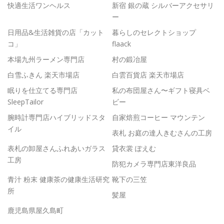
快適生活ワンヘルス
新宿 銀の蔵 シルバーアクセサリ
ー
日用品&生活雑貨の店「カット
暮らしのセレクトショップ
コ」
flaack
本場九州ラーメン専門店
村の鍛冶屋
白雪ふきん 楽天市場店
白雲百貨店 楽天市場店
眠りを仕立てる専門店
私の布団屋さん〜ギフト寝具ベ
SleepTailor
ビー
腕時計専門店ハイブリッドスタ
自家焙煎コーヒー マウンテン
イル
表札 お庭の達人きむさんの工房
表札の卸屋さんふれあいガラス
貸衣裳 ぽえむ
工房
防犯カメラ専門店東洋良品
青汁 粉末 健康茶の健康生活研究
靴下の三笠
所
髪屋
鹿児島県屋久島町