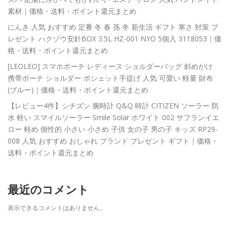
素材｜価格・送料・ポイント還元まとめ
にんき 人気 おすすめ 定番 冬 春 孫 冬 新生活 ギフト 寒さ 対策 プ
レゼント ハクゾウ安針BOX 3.5L HZ-001 NYO 5個入 3118053｜価
格・送料・ポイント還元まとめ
[LEOLEO] スマホポーチ レディース ショルダーバッグ 斜めがけ
携帯ポーチ ショルダー ポシェット手提げ 人気 可愛い 軽量 財布
(ブルー)｜価格・送料・ポイント還元まとめ
【レビュー4件】シチズン 腕時計 Q&Q 時計 CITIZEN ソーラー 防
水 軽い スマイルソーラー Smile Solar ホワイト 002 サフランイエ
ロー 軽め 個性的 小さい 小さめ 子供 女の子 男の子 キッズ RP29-
008 人気 おすすめ おしゃれ ブランド プレゼント ギフト｜価格・
送料・ポイント還元まとめ
最近のコメント
表示できるコメントはありません。