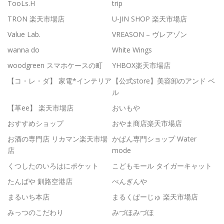
TooLs.H
trip
TRON 楽天市場店
U-JIN SHOP 楽天市場店
Value Lab.
VREASON – ヴレアゾン
wanna do
White Wings
woodgreen スマホケースの町
YHBOX楽天市場店
【コ・レ・ダ】 家電*インテリア
【公式store】美容卸のアンド ベ
ル
【革ee】 楽天市場店
おいもや
おすすめショップ
おやま商店楽天市場店
お酒の専門店 リカマン楽天市場
かばん専門ショップ Water
店
mode
くつしたのいろはにポケット
こどもモール タイガーキャット
たんばや 釧路空港店
ぺんぎんや
まるいち本店
まるくぱーじゅ 楽天市場店
みっつのこだわり
みづほみづほ