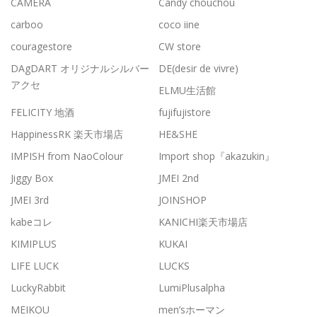
CAMERA
Candy chouchou
carboo
coco iine
couragestore
CW store
DAgDART オリジナルシルバー
DE(desir de vivre)
アクセ
ELMU生活館
FELICITY 地酒
fujifujistore
HappinessRK 楽天市場店
HE&SHE
IMPISH from NaoColour
Import shop『akazukin』
Jiggy Box
JMEI 2nd
JMEI 3rd
JOINSHOP
kabeコレ
KANICHI楽天市場店
KIMIPLUS
KUKAI
LIFE LUCK
LUCKS
LuckyRabbit
LumiPlusalpha
MEIKOU
men’sホーマン