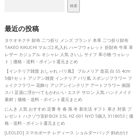
検索
最近の投稿
タケオキクチ 財布 二つ折り メンズ ブランド 本革 二つ折り財布
TAKEO KIKUCHI マルゴ2 札入れ ハーフウォレット 折財布 牛革 革
レザー カジュアル オシャレ 人気 さいふ サイフ 革小物 ウォレッ
ト｜価格・送料・ポイント還元まとめ
【インテリア雑貨 おしゃれ バリ風】 プルメリア 造花 白 SS 4cm
5個1セット アジアン雑貨 インテリア バリ風 スポンジフラワー フ
ェイクフラワー 花飾り アジアンインテリア アートフラワー 南国
スパ 足湯に浮かべてもかわいい エステ サロン 人気 ハンドメイド
素材｜価格・送料・ポイント還元まとめ
にんき 人気 おすすめ 定番 冬 春 孫 冬 新生活 ギフト 寒さ 対策 プ
レゼント ハクゾウ安針BOX 3.5L HZ-001 NYO 5個入 3118053｜価
格・送料・ポイント還元まとめ
[LEOLEO] スマホポーチ レディース ショルダーバッグ 斜めがけ