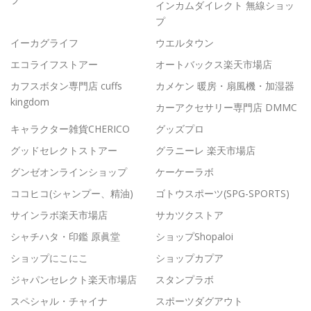
インカムダイレクト 無線ショッ
プ
イーカグライフ
ウエルタウン
エコライフストアー
オートバックス楽天市場店
カフスボタン専門店 cuffs
カメケン 暖房・扇風機・加湿器
kingdom
カーアクセサリー専門店 DMMC
キャラクター雑貨CHERICO
グッズプロ
グッドセレクトストアー
グラニーレ 楽天市場店
グンゼオンラインショップ
ケーケーラボ
ココヒコ(シャンプー、精油)
ゴトウスポーツ(SPG-SPORTS)
サインラボ楽天市場店
サカツクストア
シャチハタ・印鑑 原眞堂
ショップShopaloi
ショップにこにこ
ショップカプア
ジャパンセレクト楽天市場店
スタンプラボ
スペシャル・チャイナ
スポーツダグアウト