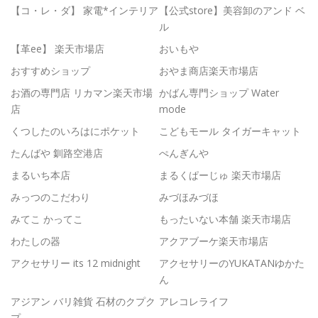
【コ・レ・ダ】 家電*インテリア
【公式store】美容卸のアンド ベ
ル
【革ee】 楽天市場店
おいもや
おすすめショップ
おやま商店楽天市場店
お酒の専門店 リカマン楽天市場
かばん専門ショップ Water
店
mode
くつしたのいろはにポケット
こどもモール タイガーキャット
たんばや 釧路空港店
ぺんぎんや
まるいち本店
まるくぱーじゅ 楽天市場店
みっつのこだわり
みづほみづほ
みてこ かってこ
もったいない本舗 楽天市場店
わたしの器
アクアブーケ楽天市場店
アクセサリー its 12 midnight
アクセサリーのYUKATANゆかた
ん
アジアン バリ雑貨 石材のクプク
アレコレライフ
プ