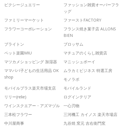
ピクシージュエリー
ファッション雑貨オーバーフラ
ッグ
ファミリーマーケット
ファーストFACTORY
フラワーコーポレーション
フランス焼き菓子店 ALLONS
BIEN
ブライトン
ブロッサム
ペット楽園MIU
マチュアのくらし雑貨店
マツカメショッピング 加湿器
マニッシュボーイ
ママパパ子どもの生活用品 OK
ムラカミビジネス 特選工房
shop
モノラボ
モバイルプラス楽天市場支店
モバイルランド
リリー(relie)
ログインテリア
ワインスクエアー・アズマヅル
一心刃物
三本松フラワー
三河機工 カイノス 楽天市場店
中川屋商事
九谷焼 窯元 吉右衛門窯