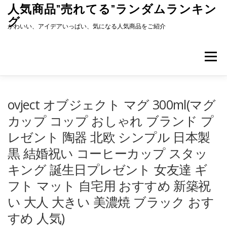
コ
人気商品”売れてる”ランダムランキン
ン
グ
テ
かわいい、アイデアいっぱい、気になる人気商品をご紹介
ン
ツ
へ
メニュー
ス
キ
ッ
プ
ovject オブジェクト マグ 300ml(マグ
カップ コップ おしゃれ ブランド プ
レゼント 陶器 北欧 シンプル 日本製
黒 結婚祝い コーヒーカップ スタッ
キング 誕生日プレゼント 女友達 ギ
フト マット 自宅用 おすすめ 新築祝
い 大人 大きい 美濃焼 ブラック おす
すめ 人気)