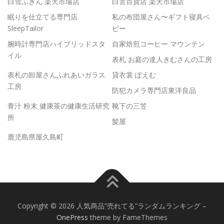
白雪ふきん 楽天市場店
白雲百貨店 楽天市場店
眠りを仕立てる専門店
私の布団屋さん〜ギフト寝具ベ
SleepTailor
ビー
腕時計専門店ハイブリッドスタ
自家焙煎コーヒー マウンテン
イル
表札 お庭の達人きむさんの工房
表札の卸屋さんふれあいガラス
貸衣裳 ぽえむ
工房
防犯カメラ専門店東洋良品
青汁 粉末 健康茶の健康生活研究
靴下の三笠
所
髪屋
鹿児島県屋久島町
Copyright © 2026 人気商品”売れてる”ランダムランキング
–
OnePress
theme by FameThemes