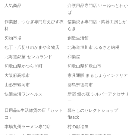
人気商品
介護用品専門店 いーねっとわか
ば
作業服、つなぎ専門店えびす衣
信楽焼き専門店・陶器工房しが
料
らき
刃物市場
創造生活館
包丁・爪切りのかまや金物店
北海道旭川市 ふるさと納税
北海道銘菓 センカランド
和楽屋
和歌山県かつらぎ町
和歌山県和歌山市
大阪府高槻市
家具通販 まるしょうインテリア
山形県鶴岡市
徳島県徳島市
快適生活ワンヘルス
新宿 銀の蔵 シルバーアクセサリ
ー
日用品&生活雑貨の店「カット
暮らしのセレクトショップ
コ」
flaack
本場九州ラーメン専門店
村の鍛冶屋