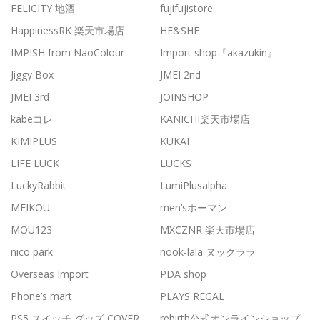
FELICITY 地酒
fujifujistore
HappinessRK 楽天市場店
HE&SHE
IMPISH from NaoColour
Import shop『akazukin』
Jiggy Box
JMEI 2nd
JMEI 3rd
JOINSHOP
kabeコレ
KANICHI楽天市場店
KIMIPLUS
KUKAI
LIFE LUCK
LUCKS
LuckyRabbit
LumiPlusalpha
MEIKOU
men’sホーマン
MOU123
MXCZNR 楽天市場店
nico park
nook-lala ヌックララ
Overseas Import
PDA shop
Phone’s mart
PLAYS REGAL
PS5 スイッチ グッズ COVER
rebirth公式オンラインショップ