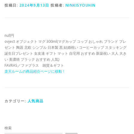
投稿日:
2024年9月13日
投稿者:
NINKISYOUHIN
null円
ovject オブジェクト マグ 300ml(マグカップ コップ おしゃれ ブランド プレ
ゼント 陶器 北欧 シンプル 日本製 黒 結婚祝い コーヒーカップ スタッキング
誕生日プレゼント 女友達 ギフト マット 自宅用 おすすめ 新築祝い 大人 大き
い 美濃焼 ブラック おすすめ 人気)
FAVRAS／ファブラス 雑貨＆ギフト
楽天ルームの商品紹介ページに移動！
カテゴリー:
人気商品
検索