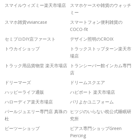
スマイルウィズミー楽天市場店
スマホケースや雑貨のウォッチ
ミー
スマホ雑貨viviancase
スマートフォン便利雑貨の
COCO-fit
セミプロDIY店ファースト
デザイン照明のCROIX
トウカイショップ
トラックストップターン楽天市
場店
トラック用品貨物堂 楽天市場店
トランシーバー館インカム専門
店
ドリーマーズ
ドリームスクエア
ハッピーライフ通販
ハピポート 楽天市場店
ハローディア楽天市場店
バリよかユニフォーム
パールジュエリー専門店 真珠の
ヒツジのいらない枕公式睡眠研
杜
究所
ビーツーショップ
ピアス専門ショップGreen
Piercing