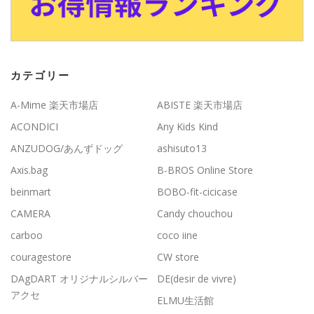
カテゴリー
A-Mime 楽天市場店
ABISTE 楽天市場店
ACONDICI
Any Kids Kind
ANZUDOG/あんずドッグ
ashisuto13
Axis.bag
B-BROS Online Store
beinmart
BOBO-fit-cicicase
CAMERA
Candy chouchou
carboo
coco iine
couragestore
CW store
DAgDART オリジナルシルバー
DE(desir de vivre)
アクセ
ELMU生活館