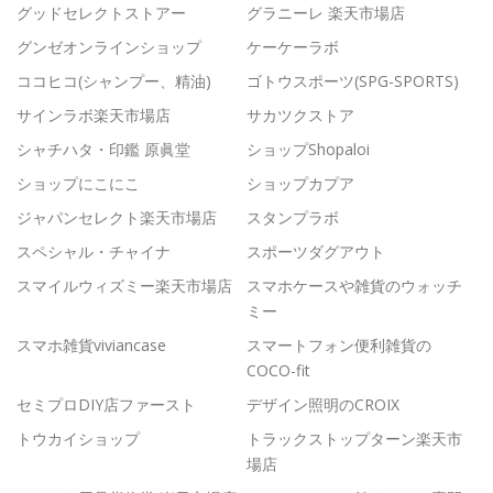
グッドセレクトストアー
グラニーレ 楽天市場店
グンゼオンラインショップ
ケーケーラボ
ココヒコ(シャンプー、精油)
ゴトウスポーツ(SPG-SPORTS)
サインラボ楽天市場店
サカツクストア
シャチハタ・印鑑 原眞堂
ショップShopaloi
ショップにこにこ
ショップカプア
ジャパンセレクト楽天市場店
スタンプラボ
スペシャル・チャイナ
スポーツダグアウト
スマイルウィズミー楽天市場店
スマホケースや雑貨のウォッチ
ミー
スマホ雑貨viviancase
スマートフォン便利雑貨の
COCO-fit
セミプロDIY店ファースト
デザイン照明のCROIX
トウカイショップ
トラックストップターン楽天市
場店