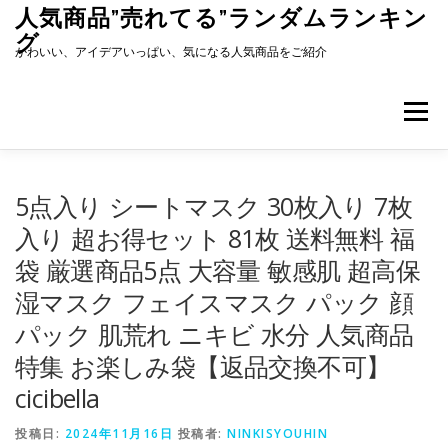
コ
人気商品”売れてる”ランダムランキン
ン
グ
テ
かわいい、アイデアいっぱい、気になる人気商品をご紹介
ン
ツ
へ
メニュー
ス
キ
ッ
プ
5点入り シートマスク 30枚入り 7枚
入り 超お得セット 81枚 送料無料 福
袋 厳選商品5点 大容量 敏感肌 超高保
湿マスク フェイスマスク パック 顔
パック 肌荒れ ニキビ 水分 人気商品
特集 お楽しみ袋【返品交換不可】
cicibella
投稿日:
2024年11月16日
投稿者:
NINKISYOUHIN