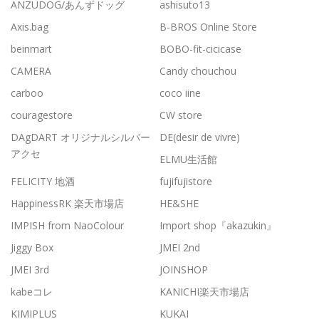
ANZUDOG/あんずドッグ
ashisuto13
Axis.bag
B-BROS Online Store
beinmart
BOBO-fit-cicicase
CAMERA
Candy chouchou
carboo
coco iine
couragestore
CW store
DAgDART オリジナルシルバー
DE(desir de vivre)
アクセ
ELMU生活館
FELICITY 地酒
fujifujistore
HappinessRK 楽天市場店
HE&SHE
IMPISH from NaoColour
Import shop『akazukin』
Jiggy Box
JMEI 2nd
JMEI 3rd
JOINSHOP
kabeコレ
KANICHI楽天市場店
KIMIPLUS
KUKAI