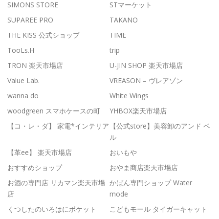
SIMONS STORE
STマーケット
SUPAREE PRO
TAKANO
THE KISS 公式ショップ
TIME
TooLs.H
trip
TRON 楽天市場店
U-JIN SHOP 楽天市場店
Value Lab.
VREASON – ヴレアゾン
wanna do
White Wings
woodgreen スマホケースの町
YHBOX楽天市場店
【コ・レ・ダ】 家電*インテリア
【公式store】美容卸のアンド ベ
ル
【革ee】 楽天市場店
おいもや
おすすめショップ
おやま商店楽天市場店
お酒の専門店 リカマン楽天市場
かばん専門ショップ Water
店
mode
くつしたのいろはにポケット
こどもモール タイガーキャット