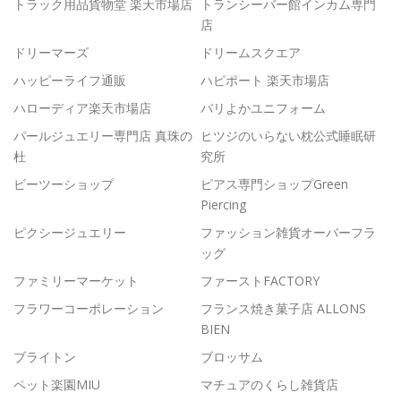
トラック用品貨物堂 楽天市場店
トランシーバー館インカム専門
店
ドリーマーズ
ドリームスクエア
ハッピーライフ通販
ハピポート 楽天市場店
ハローディア楽天市場店
バリよかユニフォーム
パールジュエリー専門店 真珠の
ヒツジのいらない枕公式睡眠研
杜
究所
ビーツーショップ
ピアス専門ショップGreen
Piercing
ピクシージュエリー
ファッション雑貨オーバーフラ
ッグ
ファミリーマーケット
ファーストFACTORY
フラワーコーポレーション
フランス焼き菓子店 ALLONS
BIEN
ブライトン
ブロッサム
ペット楽園MIU
マチュアのくらし雑貨店