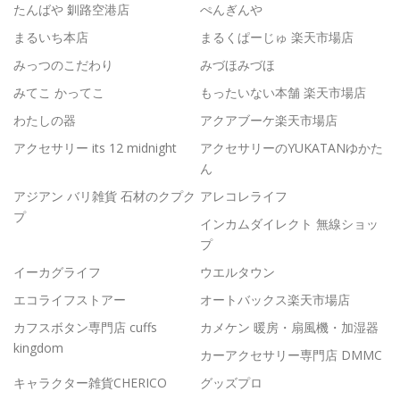
たんばや 釧路空港店
ぺんぎんや
まるいち本店
まるくぱーじゅ 楽天市場店
みっつのこだわり
みづほみづほ
みてこ かってこ
もったいない本舗 楽天市場店
わたしの器
アクアブーケ楽天市場店
アクセサリー its 12 midnight
アクセサリーのYUKATANゆかた
ん
アジアン バリ雑貨 石材のクプク
アレコレライフ
プ
インカムダイレクト 無線ショッ
プ
イーカグライフ
ウエルタウン
エコライフストアー
オートバックス楽天市場店
カフスボタン専門店 cuffs
カメケン 暖房・扇風機・加湿器
kingdom
カーアクセサリー専門店 DMMC
キャラクター雑貨CHERICO
グッズプロ