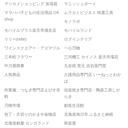
マツカメショッピング 加湿器
マニッシュボーイ
ママパパ子どもの生活用品 OK
ムラカミビジネス 特選工房
shop
モノラボ
モバイルプラス楽天市場支店
モバイルランド
リリー(relie)
ログインテリア
ワインスクエアー・アズマヅル
一心刃物
三本松フラワー
三河機工 カイノス 楽天市場店
中川屋商事
九谷焼 窯元 吉右衛門窯
人気商品
介護用品専門店 いーねっとわか
ば
作業服、つなぎ専門店えびす衣
信楽焼き専門店・陶器工房しが
料
らき
刃物市場
創造生活館
包丁・爪切りのかまや金物店
北海道旭川市 ふるさと納税
北海道銘菓 センカランド
和楽屋