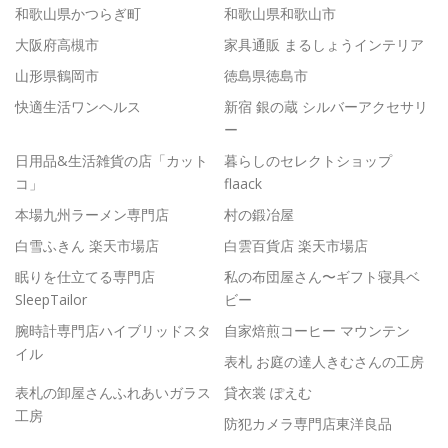
和歌山県かつらぎ町
和歌山県和歌山市
大阪府高槻市
家具通販 まるしょうインテリア
山形県鶴岡市
徳島県徳島市
快適生活ワンヘルス
新宿 銀の蔵 シルバーアクセサリ
ー
日用品&生活雑貨の店「カット
暮らしのセレクトショップ
コ」
flaack
本場九州ラーメン専門店
村の鍛冶屋
白雪ふきん 楽天市場店
白雲百貨店 楽天市場店
眠りを仕立てる専門店
私の布団屋さん〜ギフト寝具ベ
SleepTailor
ビー
腕時計専門店ハイブリッドスタ
自家焙煎コーヒー マウンテン
イル
表札 お庭の達人きむさんの工房
表札の卸屋さんふれあいガラス
貸衣裳 ぽえむ
工房
防犯カメラ専門店東洋良品