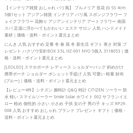
【インテリア雑貨 おしゃれ バリ風】 プルメリア 造花 白 SS 4cm
5個1セット アジアン雑貨 インテリア バリ風 スポンジフラワー フ
ェイクフラワー 花飾り アジアンインテリア アートフラワー 南国
スパ 足湯に浮かべてもかわいい エステ サロン 人気 ハンドメイド
素材｜価格・送料・ポイント還元まとめ
にんき 人気 おすすめ 定番 冬 春 孫 冬 新生活 ギフト 寒さ 対策 プ
レゼント ハクゾウ安針BOX 3.5L HZ-001 NYO 5個入 3118053｜価
格・送料・ポイント還元まとめ
[LEOLEO] スマホポーチ レディース ショルダーバッグ 斜めがけ
携帯ポーチ ショルダー ポシェット手提げ 人気 可愛い 軽量 財布
(ブルー)｜価格・送料・ポイント還元まとめ
【レビュー4件】シチズン 腕時計 Q&Q 時計 CITIZEN ソーラー 防
水 軽い スマイルソーラー Smile Solar ホワイト 002 サフランイエ
ロー 軽め 個性的 小さい 小さめ 子供 女の子 男の子 キッズ RP29-
008 人気 おすすめ おしゃれ ブランド プレゼント ギフト｜価格・
送料・ポイント還元まとめ