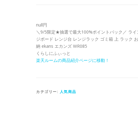
null円
＼9/5限定★抽選で最大100%ポイントバック／ ライ
ジボード レンジ台 レンジラック ゴミ箱 上 ラック 
納 ekans エカンズ WR085
くらしにふぃっと
楽天ルームの商品紹介ページに移動！
カテゴリー:
人気商品