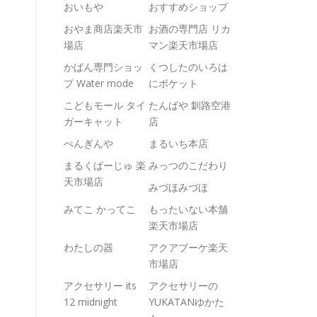
おいもや
おすすめショップ
おやま商店楽天市
お酒の専門店 リカ
場店
マン楽天市場店
かばん専門ショッ
くつしたのいろは
プ Water mode
にポケット
こどもモール タイ
たんばや 釧路空港
ガーキャット
店
ぺんぎんや
まるいち本店
まるくぱーじゅ 楽
みっつのこだわり
天市場店
みづほみづほ
みてこ かってこ
もったいない本舗
楽天市場店
わたしの器
アクアブーケ楽天
市場店
アクセサリー its
アクセサリーの
12 midnight
YUKATANゆかた