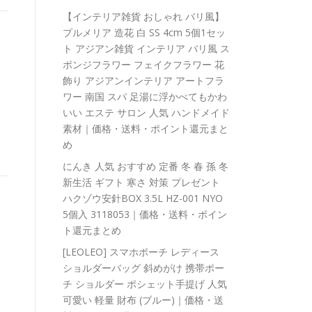
【インテリア雑貨 おしゃれ バリ風】
プルメリア 造花 白 SS 4cm 5個1セッ
ト アジアン雑貨 インテリア バリ風 ス
ポンジフラワー フェイクフラワー 花
飾り アジアンインテリア アートフラ
収
ワー 南国 スパ 足湯に浮かべてもかわ
いい エステ サロン 人気 ハンドメイド
素材｜価格・送料・ポイント還元まと
め
にんき 人気 おすすめ 定番 冬 春 孫 冬
新生活 ギフト 寒さ 対策 プレゼント
ハクゾウ安針BOX 3.5L HZ-001 NYO
5個入 3118053｜価格・送料・ポイン
ト還元まとめ
[LEOLEO] スマホポーチ レディース
ショルダーバッグ 斜めがけ 携帯ポー
チ ショルダー ポシェット手提げ 人気
可愛い 軽量 財布 (ブルー)｜価格・送