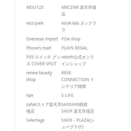
MOU123
MXCZNR 楽天市場
店
nico park
nook-lala ヌックラ
ラ
Overseas Import
PDA shop
Phone’s mart
PLAYS REGAL
PS5 スイッチ グッ
rebirth公式オンラ
ズ COVER SPOT
インショップ
renew beauty
REVE
shop
CONNECTION イ
ンテリア雑貨
ripe
S-LIFE
safariストア楽天市
SANSHIN雑貨
場店
SHOP 楽天市場店
Selectage
SHOE・PLAZA(シ
ュープラザ)