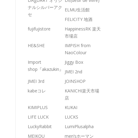
DAgDART オリジ
DE(desir de vivre)
ナルシルバーアク
ELMU生活館
セ
FELICITY 地酒
fujifujistore
HappinessRK 楽天
市場店
HE&SHE
IMPISH from
NaoColour
Import
Jiggy Box
shop『akazukin』
JMEI 2nd
JMEI 3rd
JOINSHOP
kabeコレ
KANICHI楽天市場
店
KIMIPLUS
KUKAI
LIFE LUCK
LUCKS
LuckyRabbit
LumiPlusalpha
MEIKOU
men’sホーマン