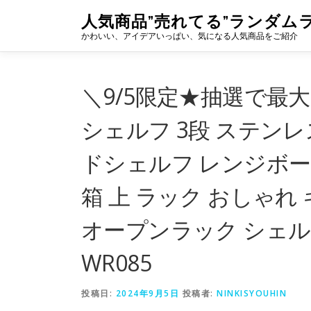
コ
人気商品”売れてる”ランダム
ン
かわいい、アイデアいっぱい、気になる人気商品をご紹介
テ
ン
ツ
へ
＼9/5限定★抽選で最大
ス
キ
シェルフ 3段 ステンレ
ッ
プ
ドシェルフ レンジボー
箱 上 ラック おしゃれ
オープンラック シェルフ 
WR085
投稿日:
2024年9月5日
投稿者:
NINKISYOUHIN