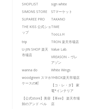
SHOPLIST
sign white
SIMONS STORE
STマーケット
SUPAREE PRO
TAKANO
THE KISS 公式ショ
TIME
ップ
TooLs.H
trip
TRON 楽天市場店
U-JIN SHOP 楽天
Value Lab.
市場店
VREASON – ヴレ
アゾン
wanna do
White Wings
woodgreen スマホ
YHBOX楽天市場店
ケースの町
【コ・レ・ダ】 家
電*インテリア
【公式store】美容
【革ee】 楽天市場
卸のアンド ベル
店