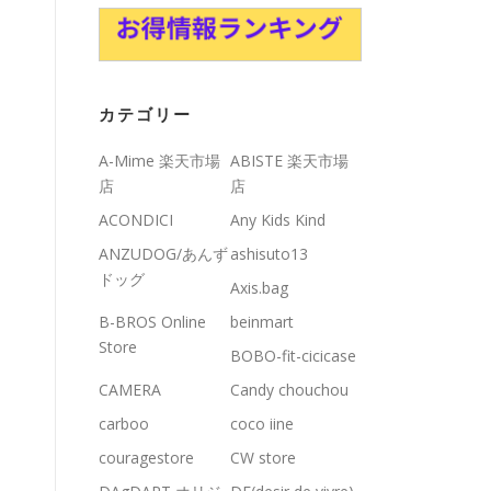
カテゴリー
A-Mime 楽天市場
ABISTE 楽天市場
店
店
ACONDICI
Any Kids Kind
ANZUDOG/あんず
ashisuto13
ドッグ
Axis.bag
B-BROS Online
beinmart
Store
BOBO-fit-cicicase
CAMERA
Candy chouchou
carboo
coco iine
couragestore
CW store