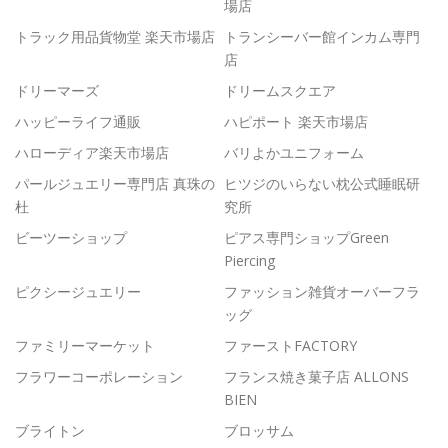
場店
トラック用品貨物堂 楽天市場店
トランシーバー館インカム専門
店
ドリーマーズ
ドリームスクエア
ハッピーライフ通販
ハピポート 楽天市場店
ハローディア楽天市場店
バリよかユニフォーム
パールジュエリー専門店 真珠の
ヒツジのいらない枕公式睡眠研
杜
究所
ビーツーショップ
ピアス専門ショップGreen
Piercing
ピクシージュエリー
ファッション雑貨オーバーフラ
ッグ
ファミリーマーケット
ファーストFACTORY
フラワーコーポレーション
フランス焼き菓子店 ALLONS
BIEN
ブライトン
ブロッサム