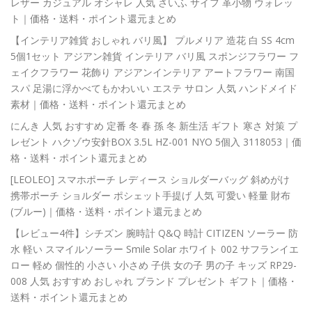
レザー カジュアル オシャレ 人気 さいふ サイフ 革小物 ウォレッ
ト｜価格・送料・ポイント還元まとめ
【インテリア雑貨 おしゃれ バリ風】 プルメリア 造花 白 SS 4cm
5個1セット アジアン雑貨 インテリア バリ風 スポンジフラワー フ
ェイクフラワー 花飾り アジアンインテリア アートフラワー 南国
スパ 足湯に浮かべてもかわいい エステ サロン 人気 ハンドメイド
素材｜価格・送料・ポイント還元まとめ
にんき 人気 おすすめ 定番 冬 春 孫 冬 新生活 ギフト 寒さ 対策 プ
レゼント ハクゾウ安針BOX 3.5L HZ-001 NYO 5個入 3118053｜価
格・送料・ポイント還元まとめ
[LEOLEO] スマホポーチ レディース ショルダーバッグ 斜めがけ
携帯ポーチ ショルダー ポシェット手提げ 人気 可愛い 軽量 財布
(ブルー)｜価格・送料・ポイント還元まとめ
【レビュー4件】シチズン 腕時計 Q&Q 時計 CITIZEN ソーラー 防
水 軽い スマイルソーラー Smile Solar ホワイト 002 サフランイエ
ロー 軽め 個性的 小さい 小さめ 子供 女の子 男の子 キッズ RP29-
008 人気 おすすめ おしゃれ ブランド プレゼント ギフト｜価格・
送料・ポイント還元まとめ