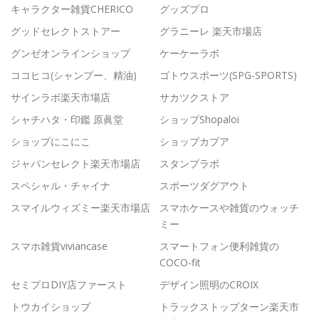
キャラクター雑貨CHERICO
グッズプロ
グッドセレクトストアー
グラニーレ 楽天市場店
グンゼオンラインショップ
ケーケーラボ
ココヒコ(シャンプー、精油)
ゴトウスポーツ(SPG-SPORTS)
サインラボ楽天市場店
サカツクストア
シャチハタ・印鑑 原眞堂
ショップShopaloi
ショップにこにこ
ショップカプア
ジャパンセレクト楽天市場店
スタンプラボ
スペシャル・チャイナ
スポーツダグアウト
スマイルウィズミー楽天市場店
スマホケースや雑貨のウォッチ
ミー
スマホ雑貨viviancase
スマートフォン便利雑貨の
COCO-fit
セミプロDIY店ファースト
デザイン照明のCROIX
トウカイショップ
トラックストップターン楽天市