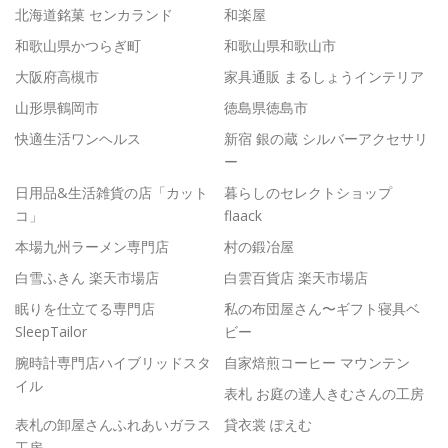
北海道銘菓 センカランド
和楽屋
和歌山県かつらぎ町
和歌山県和歌山市
大阪府高槻市
家具通販 まるしょうインテリア
山形県鶴岡市
徳島県徳島市
快適生活ワンヘルス
新宿 銀の蔵 シルバーアクセサリ
ー
日用品&生活雑貨の店「カット
暮らしのセレクトショップ
コ」
flaack
本場九州ラーメン専門店
村の鍛冶屋
白雪ふきん 楽天市場店
白雲百貨店 楽天市場店
眠りを仕立てる専門店
私の布団屋さん〜ギフト寝具ベ
SleepTailor
ビー
腕時計専門店ハイブリッドスタ
自家焙煎コーヒー マウンテン
イル
表札 お庭の達人きむさんの工房
表札の卸屋さんふれあいガラス
貸衣裳 ぽえむ
工房