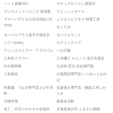
ペット楽園MIU
マチュアのくらし雑貨店
マツカメショッピング 加湿器
マニッシュボーイ
ママパパ子どもの生活用品 OK
ムラカミビジネス 特選工房
shop
モノラボ
モバイルプラス楽天市場支店
モバイルランド
リリー(relie)
ログインテリア
ワインスクエアー・アズマヅル
一心刃物
三本松フラワー
三河機工 カイノス 楽天市場店
中川屋商事
九谷焼 窯元 吉右衛門窯
人気商品
介護用品専門店 いーねっとわか
ば
作業服、つなぎ専門店えびす衣
信楽焼き専門店・陶器工房しが
料
らき
刃物市場
創造生活館
包丁・爪切りのかまや金物店
北海道旭川市 ふるさと納税