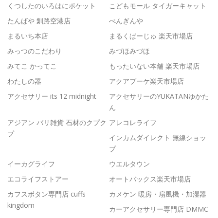
くつしたのいろはにポケット
こどもモール タイガーキャット
たんばや 釧路空港店
ぺんぎんや
まるいち本店
まるくぱーじゅ 楽天市場店
みっつのこだわり
みづほみづほ
みてこ かってこ
もったいない本舗 楽天市場店
わたしの器
アクアブーケ楽天市場店
アクセサリー its 12 midnight
アクセサリーのYUKATANゆかた
ん
アジアン バリ雑貨 石材のクプク
アレコレライフ
プ
インカムダイレクト 無線ショッ
プ
イーカグライフ
ウエルタウン
エコライフストアー
オートバックス楽天市場店
カフスボタン専門店 cuffs
カメケン 暖房・扇風機・加湿器
kingdom
カーアクセサリー専門店 DMMC