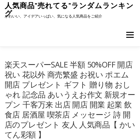
コ
人気商品”売れてる”ランダムランキン
ン
グ
テ
かわいい、アイデアいっぱい、気になる人気商品をご紹介
ン
ツ
へ
メニュー
ス
キ
ッ
プ
楽天スーパーSALE 半額 50%OFF 開店
祝い 花以外 商売繁盛 お祝い ポエム
開店 プレゼント ギフト 贈り物 おし
ゃれ 記念品 あいうえお作文 新規オー
プン 千客万来 出店 開店 開業 起業 飲
食店 居酒屋 喫茶店 メッセージ 詩 開
店のプレゼント 友人 人気商品【 かい
てん彩額 】