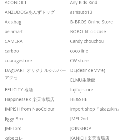
ACONDICI
Any Kids Kind
ANZUDOG/あんずドッグ
ashisuto13
Axis.bag
B-BROS Online Store
beinmart
BOBO-fit-cicicase
CAMERA
Candy chouchou
carboo
coco iine
couragestore
CW store
DAgDART オリジナルシルバー
DE(desir de vivre)
アクセ
ELMU生活館
FELICITY 地酒
fujifujistore
HappinessRK 楽天市場店
HE&SHE
IMPISH from NaoColour
Import shop『akazukin』
Jiggy Box
JMEI 2nd
JMEI 3rd
JOINSHOP
kabeコレ
KANICHI楽天市場店