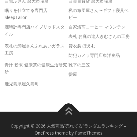
白雪ふきん 楽天市場店
白雲百貨店 楽天市場店
眠りを仕立てる専門店
私の布団屋さん〜ギフト寝具ベ
SleepTailor
ビー
腕時計専門店ハイブリッドスタ
自家焙煎コーヒー マウンテン
イル
表札 お庭の達人きむさんの工房
表札の卸屋さんふれあいガラス
貸衣裳 ぽえむ
工房
防犯カメラ専門店東洋良品
青汁 粉末 健康茶の健康生活研究
靴下の三笠
所
髪屋
鹿児島県屋久島町
Copyright © 2026 人気商品”売れてる”ランダムランキング
–
OnePress
theme by FameThemes