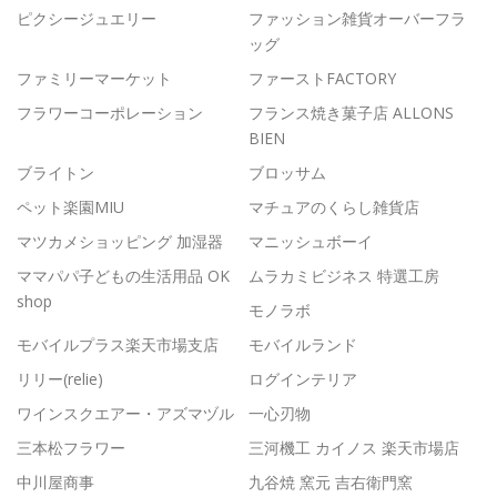
ピクシージュエリー
ファッション雑貨オーバーフラ
ッグ
ファミリーマーケット
ファーストFACTORY
フラワーコーポレーション
フランス焼き菓子店 ALLONS
BIEN
ブライトン
ブロッサム
ペット楽園MIU
マチュアのくらし雑貨店
マツカメショッピング 加湿器
マニッシュボーイ
ママパパ子どもの生活用品 OK
ムラカミビジネス 特選工房
shop
モノラボ
モバイルプラス楽天市場支店
モバイルランド
リリー(relie)
ログインテリア
ワインスクエアー・アズマヅル
一心刃物
三本松フラワー
三河機工 カイノス 楽天市場店
中川屋商事
九谷焼 窯元 吉右衛門窯