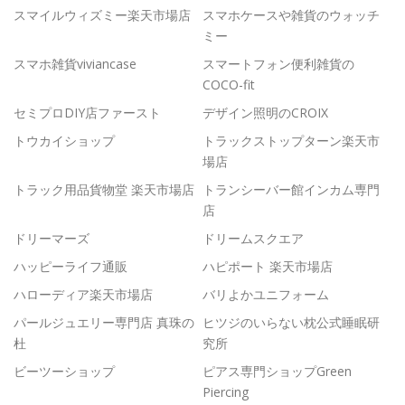
スマイルウィズミー楽天市場店
スマホケースや雑貨のウォッチ
ミー
スマホ雑貨viviancase
スマートフォン便利雑貨の
COCO-fit
セミプロDIY店ファースト
デザイン照明のCROIX
トウカイショップ
トラックストップターン楽天市
場店
トラック用品貨物堂 楽天市場店
トランシーバー館インカム専門
店
ドリーマーズ
ドリームスクエア
ハッピーライフ通販
ハピポート 楽天市場店
ハローディア楽天市場店
バリよかユニフォーム
パールジュエリー専門店 真珠の
ヒツジのいらない枕公式睡眠研
杜
究所
ビーツーショップ
ピアス専門ショップGreen
Piercing