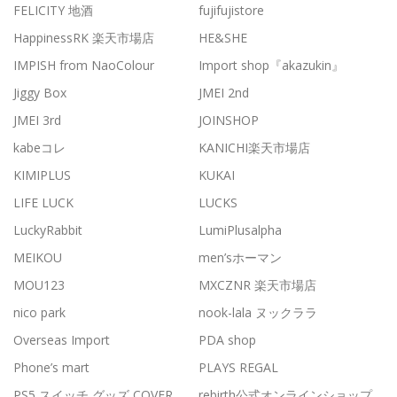
FELICITY 地酒
fujifujistore
HappinessRK 楽天市場店
HE&SHE
IMPISH from NaoColour
Import shop『akazukin』
Jiggy Box
JMEI 2nd
JMEI 3rd
JOINSHOP
kabeコレ
KANICHI楽天市場店
KIMIPLUS
KUKAI
LIFE LUCK
LUCKS
LuckyRabbit
LumiPlusalpha
MEIKOU
men’sホーマン
MOU123
MXCZNR 楽天市場店
nico park
nook-lala ヌックララ
Overseas Import
PDA shop
Phone’s mart
PLAYS REGAL
PS5 スイッチ グッズ COVER
rebirth公式オンラインショップ