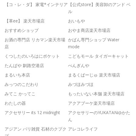
【コ・レ・ダ】 家電*インテリア
【公式store】美容卸のアンド ベ
ル
【革ee】 楽天市場店
おいもや
おすすめショップ
おやま商店楽天市場店
お酒の専門店 リカマン楽天市場
かばん専門ショップ Water
店
mode
くつしたのいろはにポケット
こどもモール タイガーキャット
たんばや 釧路空港店
ぺんぎんや
まるいち本店
まるくぱーじゅ 楽天市場店
みっつのこだわり
みづほみづほ
みてこ かってこ
もったいない本舗 楽天市場店
わたしの器
アクアブーケ楽天市場店
アクセサリー its 12 midnight
アクセサリーのYUKATANゆかた
ん
アジアン バリ雑貨 石材のクプク
アレコレライフ
プ