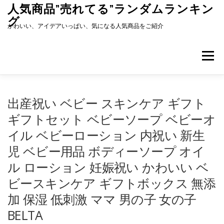
コ
人気商品”売れてる”ランダムランキン
ン
グ
テ
かわいい、アイデアいっぱい、気になる人気商品をご紹介
ン
ツ
へ
メニュー
ス
キ
ッ
プ
出産祝い ベビー スキンケア ギフト
ギフトセット ベビーソープ ベビーオ
イル ベビーローション 内祝い 新生
児 ベビー用品 ボディーソープ オイ
ル ローション 妊娠祝い かわいい ベ
ビースキンケア ギフトボックス 無添
加 保湿 低刺激 ママ 男の子 女の子
BELTA