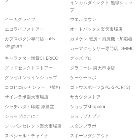
インカムダイレクト 無線ショッ
プ
イーカグライフ
ウエルタウン
エコライフストアー
オートバックス楽天市場店
カフスボタン専門店 cuffs
カメケン 暖房・扇風機・加湿器
kingdom
カーアクセサリー専門店 DMMC
キャラクター雑貨CHERICO
グッズプロ
グッドセレクトストアー
グラニーレ 楽天市場店
グンゼオンラインショップ
ケーケーラボ
ココヒコ(シャンプー、精油)
ゴトウスポーツ(SPG-SPORTS)
サインラボ楽天市場店
サカツクストア
シャチハタ・印鑑 原眞堂
ショップShopaloi
ショップにこにこ
ショップカプア
ジャパンセレクト楽天市場店
スタンプラボ
スペシャル・チャイナ
スポーツダグアウト