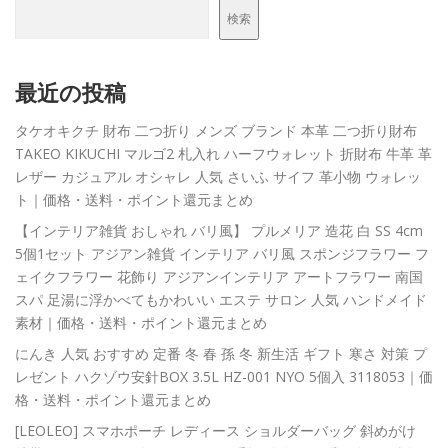
検索
最近の投稿
タケオキクチ 財布 二つ折り メンズ ブランド 本革 二つ折り財布
TAKEO KIKUCHI マルゴ2 札入れ ハーフウォレット 折財布 牛革 革
レザー カジュアル オシャレ 人気 さいふ サイフ 革小物 ウォレッ
ト｜価格・送料・ポイント還元まとめ
【インテリア雑貨 おしゃれ バリ風】 プルメリア 造花 白 SS 4cm
5個1セット アジアン雑貨 インテリア バリ風 スポンジフラワー フ
ェイクフラワー 花飾り アジアンインテリア アートフラワー 南国
スパ 足湯に浮かべてもかわいい エステ サロン 人気 ハンドメイド
素材｜価格・送料・ポイント還元まとめ
にんき 人気 おすすめ 定番 冬 春 孫 冬 新生活 ギフト 寒さ 対策 プ
レゼント ハクゾウ安針BOX 3.5L HZ-001 NYO 5個入 3118053｜価
格・送料・ポイント還元まとめ
[LEOLEO] スマホポーチ レディース ショルダーバッグ 斜めがけ