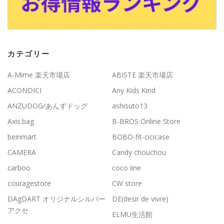
カテゴリー
A-Mime 楽天市場店
ABISTE 楽天市場店
ACONDICI
Any Kids Kind
ANZUDOG/あんずドッグ
ashisuto13
Axis.bag
B-BROS Online Store
beinmart
BOBO-fit-cicicase
CAMERA
Candy chouchou
carboo
coco iine
couragestore
CW store
DAgDART オリジナルシルバー
DE(desir de vivre)
アクセ
ELMU生活館