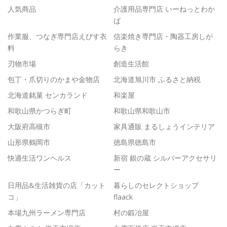
人気商品
介護用品専門店 いーねっとわか
ば
作業服、つなぎ専門店えびす衣
信楽焼き専門店・陶器工房しが
料
らき
刃物市場
創造生活館
包丁・爪切りのかまや金物店
北海道旭川市 ふるさと納税
北海道銘菓 センカランド
和楽屋
和歌山県かつらぎ町
和歌山県和歌山市
大阪府高槻市
家具通販 まるしょうインテリア
山形県鶴岡市
徳島県徳島市
快適生活ワンヘルス
新宿 銀の蔵 シルバーアクセサリ
ー
日用品&生活雑貨の店「カット
暮らしのセレクトショップ
コ」
flaack
本場九州ラーメン専門店
村の鍛冶屋