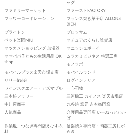
ッグ
ファミリーマーケット
ファーストFACTORY
フラワーコーポレーション
フランス焼き菓子店 ALLONS
BIEN
ブライトン
ブロッサム
ペット楽園MIU
マチュアのくらし雑貨店
マツカメショッピング 加湿器
マニッシュボーイ
ママパパ子どもの生活用品 OK
ムラカミビジネス 特選工房
shop
モノラボ
モバイルプラス楽天市場支店
モバイルランド
リリー(relie)
ログインテリア
ワインスクエアー・アズマヅル
一心刃物
三本松フラワー
三河機工 カイノス 楽天市場店
中川屋商事
九谷焼 窯元 吉右衛門窯
人気商品
介護用品専門店 いーねっとわか
ば
作業服、つなぎ専門店えびす衣
信楽焼き専門店・陶器工房しが
料
らき