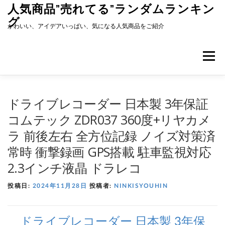
コ
人気商品”売れてる”ランダムランキン
ン
グ
テ
かわいい、アイデアいっぱい、気になる人気商品をご紹介
ン
ツ
へ
メニュ
ス
キ
ッ
プ
ドライブレコーダー 日本製 3年保証
コムテック ZDR037 360度+リヤカメ
ラ 前後左右 全方位記録 ノイズ対策済
常時 衝撃録画 GPS搭載 駐車監視対応
2.3インチ液晶 ドラレコ
投稿日:
2024年11月28日
投稿者:
NINKISYOUHIN
ドライブレコーダー 日本製 3年保