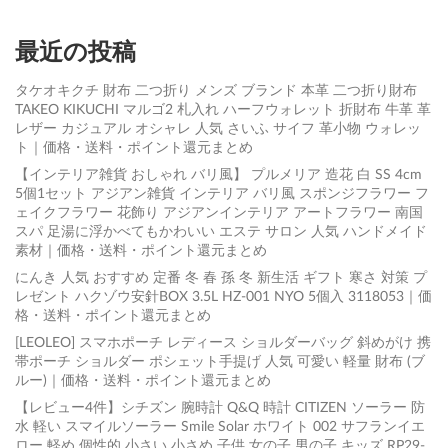
最近の投稿
タケオキクチ 財布 二つ折り メンズ ブランド 本革 二つ折り財布
TAKEO KIKUCHI マルゴ2 札入れ ハーフウォレット 折財布 牛革 革
レザー カジュアル オシャレ 人気 さいふ サイフ 革小物 ウォレッ
ト｜価格・送料・ポイント還元まとめ
【インテリア雑貨 おしゃれ バリ風】 プルメリア 造花 白 SS 4cm
5個1セット アジアン雑貨 インテリア バリ風 スポンジフラワー フ
ェイクフラワー 花飾り アジアンインテリア アートフラワー 南国
スパ 足湯に浮かべてもかわいい エステ サロン 人気 ハンドメイド
素材｜価格・送料・ポイント還元まとめ
にんき 人気 おすすめ 定番 冬 春 孫 冬 新生活 ギフト 寒さ 対策 プ
レゼント ハクゾウ安針BOX 3.5L HZ-001 NYO 5個入 3118053｜価
格・送料・ポイント還元まとめ
[LEOLEO] スマホポーチ レディース ショルダーバッグ 斜めがけ 携
帯ポーチ ショルダー ポシェット手提げ 人気 可愛い 軽量 財布 (ブ
ルー)｜価格・送料・ポイント還元まとめ
【レビュー4件】シチズン 腕時計 Q&Q 時計 CITIZEN ソーラー 防
水 軽い スマイルソーラー Smile Solar ホワイト 002 サフランイエ
ロー 軽め 個性的 小さい 小さめ 子供 女の子 男の子 キッズ RP29-