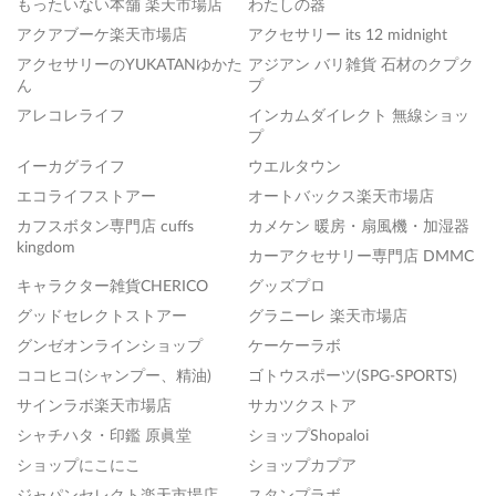
もったいない本舗 楽天市場店
わたしの器
アクアブーケ楽天市場店
アクセサリー its 12 midnight
アクセサリーのYUKATANゆかた
アジアン バリ雑貨 石材のクプク
ん
プ
アレコレライフ
インカムダイレクト 無線ショッ
プ
イーカグライフ
ウエルタウン
エコライフストアー
オートバックス楽天市場店
カフスボタン専門店 cuffs
カメケン 暖房・扇風機・加湿器
kingdom
カーアクセサリー専門店 DMMC
キャラクター雑貨CHERICO
グッズプロ
グッドセレクトストアー
グラニーレ 楽天市場店
グンゼオンラインショップ
ケーケーラボ
ココヒコ(シャンプー、精油)
ゴトウスポーツ(SPG-SPORTS)
サインラボ楽天市場店
サカツクストア
シャチハタ・印鑑 原眞堂
ショップShopaloi
ショップにこにこ
ショップカプア
ジャパンセレクト楽天市場店
スタンプラボ