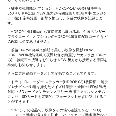
・駐車監視機能(オプション：HDROP-14が必要) 駐車中も
360°+リヤを記録 NEW 最大24時間録画可能 駐車中(エンジン
OFF後)も常時録画！衝撃を検出し、前後の映像を記録しま
す。
※HDROP-14は車両から直接電源も取れる為、付属のシガー
プラグコード、オプションのHDROP-15(直接配線コード)など
の配線は必要ありません。
・前後STARVIS搭載で鮮明で美しい映像を撮影 NEW ・
HDR・WDR機能搭載で夜間映像が綺麗(リヤカメラはHDRの
み) ・後続車の接近をお知らせ NEW 後方から接近する車両を
検知しお知らせします。
さらに専用録画データとして記録することもできます。
・ドライブレコーダー ステッカー(HDROP-06)1枚同梱 ・地デ
ジやナビへの影響を抑えたノイズ対策済 ・全国のLED信号機
対応 ・SDカードメンテナンスフリー 専用ファイルシステム
により、SDカードを定期的にフォーマットせずに使用するこ
とができます。
・2.3インチの液晶で、映像をその場で確認できる ・SDカー
ドチェック機能で撮り逃し防止 ・バックアップ機能 事故など