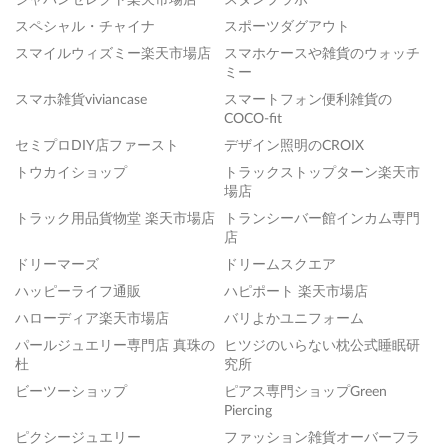
スペシャル・チャイナ
スポーツダグアウト
スマイルウィズミー楽天市場店
スマホケースや雑貨のウォッチ
ミー
スマホ雑貨viviancase
スマートフォン便利雑貨の
COCO-fit
セミプロDIY店ファースト
デザイン照明のCROIX
トウカイショップ
トラックストップターン楽天市
場店
トラック用品貨物堂 楽天市場店
トランシーバー館インカム専門
店
ドリーマーズ
ドリームスクエア
ハッピーライフ通販
ハピポート 楽天市場店
ハローディア楽天市場店
バリよかユニフォーム
パールジュエリー専門店 真珠の
ヒツジのいらない枕公式睡眠研
杜
究所
ビーツーショップ
ピアス専門ショップGreen
Piercing
ピクシージュエリー
ファッション雑貨オーバーフラ