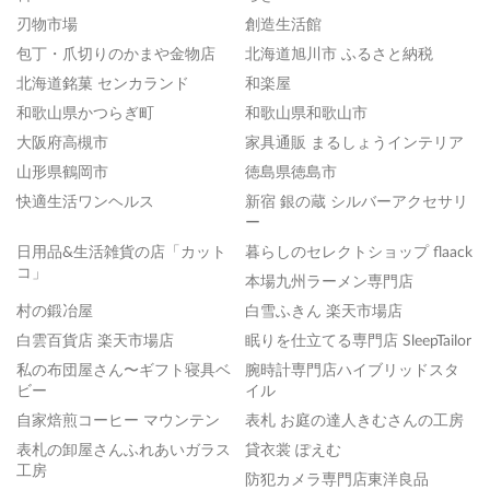
刃物市場
創造生活館
包丁・爪切りのかまや金物店
北海道旭川市 ふるさと納税
北海道銘菓 センカランド
和楽屋
和歌山県かつらぎ町
和歌山県和歌山市
大阪府高槻市
家具通販 まるしょうインテリア
山形県鶴岡市
徳島県徳島市
快適生活ワンヘルス
新宿 銀の蔵 シルバーアクセサリ
ー
日用品&生活雑貨の店「カット
暮らしのセレクトショップ flaack
コ」
本場九州ラーメン専門店
村の鍛冶屋
白雪ふきん 楽天市場店
白雲百貨店 楽天市場店
眠りを仕立てる専門店 SleepTailor
私の布団屋さん〜ギフト寝具ベ
腕時計専門店ハイブリッドスタ
ビー
イル
自家焙煎コーヒー マウンテン
表札 お庭の達人きむさんの工房
表札の卸屋さんふれあいガラス
貸衣裳 ぽえむ
工房
防犯カメラ専門店東洋良品