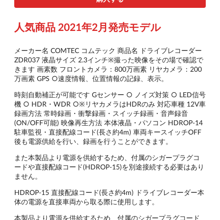
人気商品 2021年2月発売モデル
メーカー名 COMTEC コムテック 商品名 ドライブレコーダー
ZDR037 液晶サイズ 2.3インチ※撮った映像をその場で確認で
きます 画素数 フロントカメラ：800万画素 リヤカメラ：200
万画素 GPS ○速度情報、位置情報の記録、表示。
時刻自動補正が可能です Gセンサー ○ ノイズ対策 ○ LED信号
機 ○ HDR・WDR ○※リヤカメラはHDRのみ 対応車種 12V車
録画方法 常時録画・衝撃録画・スイッチ録画・音声録音
(ON/OFF可能) 映像再生方法 本体液晶・パソコン HDROP-14
駐車監視・直接配線コード(長さ約4m) 車両キースイッチOFF
後も電源供給を行い、録画を行うことができます。
また本製品より電源を供給するため、付属のシガープラグコ
ードや直接配線コード(HDROP-15)を別途接続する必要はあり
ません。
HDROP-15 直接配線コード(長さ約4m) ドライブレコーダー本
体の電源を直接車両から取る際に使用します。
本製品より電源を供給するため、付属のシガープラグコード