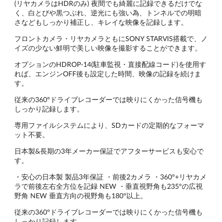
(リヤカメラはHDRのみ) 夜間でも綺麗に記録できるだけでな
く、白とびや黒つぶれ、逆光にも強い為、トンネルでの明暗
さなどもしっかり補正し、キレイな映像を記録します。
フロントカメラ・リヤカメラともにSONY STARVIS搭載で、ノ
イズの少ない鮮明で美しい映像を撮影することができます。
オプションのHDROP-14(駐車監視・直接配線コード)を使用す
れば、エンジンOFF後も設定した時間、映像の記録を続けま
す。
従来の360°ドライブレコーダーでは映りにくかった信号機も
しっかり記録します。
専用ファイルシステムにより、SDカードの定期的なフォーマ
ット不要。
日本製&長期の3年メーカー保証でアフターサービスも安心で
す。
・安心の日本製 製品3年保証 ・前後2カメラ ・360°+リヤカメ
ラで前後左右全方位を記録 NEW ・垂直視野角も235°の広視
野角 NEW 垂直方向の視野角も180°以上。
従来の360°ドライブレコーダーでは映りにくかった信号機も
しっかり記録します。