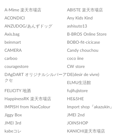
A-Mime 楽天市場店
ABISTE 楽天市場店
ACONDICI
Any Kids Kind
ANZUDOG/あんずドッグ
ashisuto13
Axis.bag
B-BROS Online Store
beinmart
BOBO-fit-cicicase
CAMERA
Candy chouchou
carboo
coco iine
couragestore
CW store
DAgDART オリジナルシルバーア
DE(desir de vivre)
クセ
ELMU生活館
FELICITY 地酒
fujifujistore
HappinessRK 楽天市場店
HE&SHE
IMPISH from NaoColour
Import shop『akazukin』
Jiggy Box
JMEI 2nd
JMEI 3rd
JOINSHOP
kabeコレ
KANICHI楽天市場店