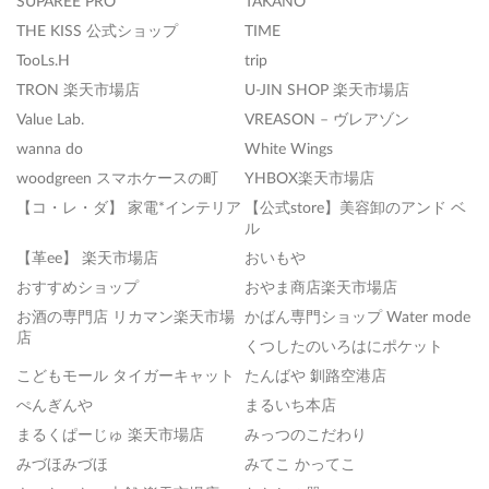
SUPAREE PRO
TAKANO
THE KISS 公式ショップ
TIME
TooLs.H
trip
TRON 楽天市場店
U-JIN SHOP 楽天市場店
Value Lab.
VREASON – ヴレアゾン
wanna do
White Wings
woodgreen スマホケースの町
YHBOX楽天市場店
【コ・レ・ダ】 家電*インテリア
【公式store】美容卸のアンド ベ
ル
【革ee】 楽天市場店
おいもや
おすすめショップ
おやま商店楽天市場店
お酒の専門店 リカマン楽天市場
かばん専門ショップ Water mode
店
くつしたのいろはにポケット
こどもモール タイガーキャット
たんばや 釧路空港店
ぺんぎんや
まるいち本店
まるくぱーじゅ 楽天市場店
みっつのこだわり
みづほみづほ
みてこ かってこ