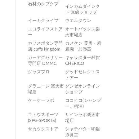
石材のクプクプ
インカムダイレク
ト 無線ショップ
イーカグライフ
ウエルタウン
エコライフストア
オートバックス楽
ー
天市場店
カフスボタン専門
カメケン 暖房・扇
店 cuffs kingdom
風機・加湿器
カーアクセサリー
キャラクター雑貨
専門店 DMMC
CHERICO
グッズプロ
グッドセレクトス
トアー
グラニーレ 楽天市
グンゼオンライン
場店
ショップ
ケーケーラボ
ココヒコ(シャンプ
ー、精油)
ゴトウスポーツ
サインラボ楽天市
(SPG-SPORTS)
場店
サカツクストア
シャチハタ・印鑑
原眞堂