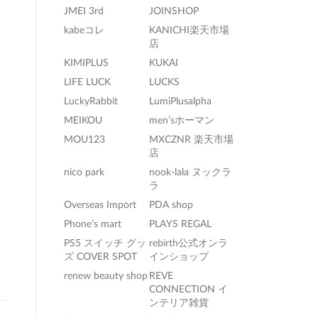
JMEI 3rd
JOINSHOP
kabeコレ
KANICHI楽天市場
店
KIMIPLUS
KUKAI
LIFE LUCK
LUCKS
LuckyRabbit
LumiPlusalpha
MEIKOU
men’sホーマン
MOU123
MXCZNR 楽天市場
店
nico park
nook-lala ヌックラ
ラ
Overseas Import
PDA shop
Phone’s mart
PLAYS REGAL
PS5 スイッチ グッ
rebirth公式オンラ
ズ COVER SPOT
インショップ
renew beauty shop
REVE
CONNECTION イ
ンテリア雑貨