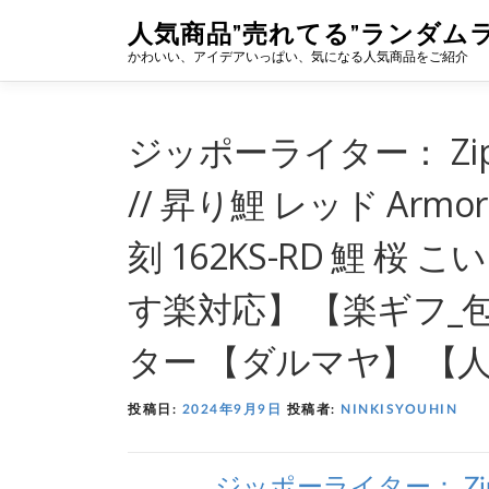
コ
人気商品”売れてる”ランダム
ン
テ
かわいい、アイデアいっぱい、気になる人気商品をご紹介
ン
ツ
へ
ス
ジッポーライター： Zip
キ
ッ
// 昇り鯉 レッド Ar
プ
刻 162KS-RD 鯉 桜 
す楽対応】 【楽ギフ_包
ター 【ダルマヤ】 【
投稿日:
2024年9月9日
投稿者:
NINKISYOUHIN
ジッポーライター： Zip