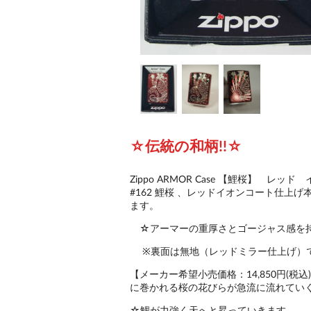
☆伝統の和柄!!☆
Zippo ARMOR Case 【鯉桜】 レッド
#162 鯉桜 、レッドイオンコート仕
ます。
☆アーマーの重厚さとゴージャス感を
※裏面は無地（レッドミラー仕上げ）
【メーカー希望小売価格：14,850円(税
に巻かれる桜の花びらが急流に流れてい
☆鯉が力強く天へと昇っていきます。