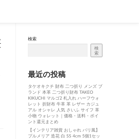
検索
桜
検
索
あ
最近の投稿
イ
タケオキクチ 財布 二つ折り メンズ ブ
ランド 本革 二つ折り財布 TAKEO
KIKUCHI マルゴ2 札入れ ハーフウォ
レット 折財布 牛革 革 レザー カジュ
アル オシャレ 人気 さいふ サイフ 革
小物 ウォレット｜価格・送料・ポイ
ント還元まとめ
【インテリア雑貨 おしゃれ バリ風】
プルメリア 造花 白 SS 4cm 5個1セッ