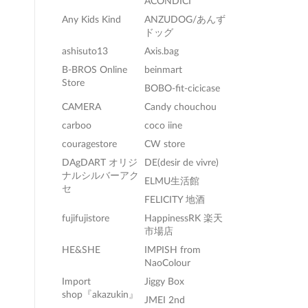
ACONDICI
Any Kids Kind
ANZUDOG/あんず
ドッグ
ashisuto13
Axis.bag
B-BROS Online
beinmart
Store
BOBO-fit-cicicase
CAMERA
Candy chouchou
carboo
coco iine
couragestore
CW store
DAgDART オリジ
DE(desir de vivre)
ナルシルバーアク
ELMU生活館
セ
FELICITY 地酒
fujifujistore
HappinessRK 楽天
市場店
HE&SHE
IMPISH from
NaoColour
Import
Jiggy Box
shop『akazukin』
JMEI 2nd