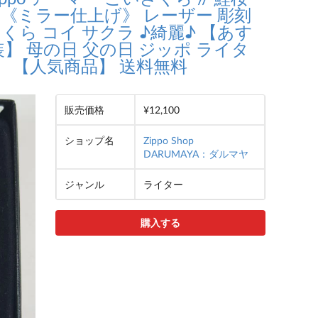
mor 《ミラー仕上げ》 レーザー 彫刻
い さくら コイ サクラ ♪綺麗♪ 【あす
】 母の日 父の日 ジッポ ライタ
】 【人気商品】 送料無料
販売価格
¥12,100
ショップ名
Zippo Shop 
DARUMAYA：ダルマヤ
ジャンル
ライター
購入する