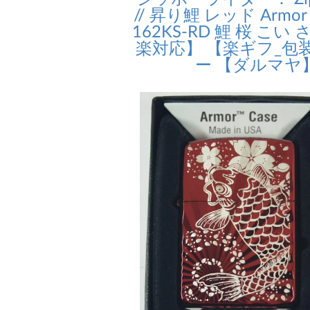
// 昇り鯉 レッド Ar
162KS-RD 鯉 桜 こ
楽対応】 【楽ギフ_包装
ー 【ダルマヤ