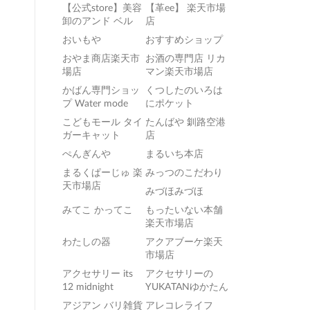
【公式store】美容
【革ee】 楽天市場
卸のアンド ベル
店
おいもや
おすすめショップ
おやま商店楽天市
お酒の専門店 リカ
場店
マン楽天市場店
かばん専門ショッ
くつしたのいろは
プ Water mode
にポケット
こどもモール タイ
たんばや 釧路空港
ガーキャット
店
ぺんぎんや
まるいち本店
まるくぱーじゅ 楽
みっつのこだわり
天市場店
みづほみづほ
みてこ かってこ
もったいない本舗
楽天市場店
わたしの器
アクアブーケ楽天
市場店
アクセサリー its
アクセサリーの
12 midnight
YUKATANゆかたん
アジアン バリ雑貨
アレコレライフ