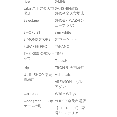
ripe
S-LIFE
safariストア楽天市
SANSHIN雑貨
場店
SHOP 楽天市場店
Selectage
SHOE・PLAZA(シ
ュープラザ)
SHOPLIST
sign white
SIMONS STORE
STマーケット
SUPAREE PRO
TAKANO
THE KISS 公式ショ
TIME
ップ
TooLs.H
trip
TRON 楽天市場店
U-JIN SHOP 楽天
Value Lab.
市場店
VREASON – ヴレ
アゾン
wanna do
White Wings
woodgreen スマホ
YHBOX楽天市場店
ケースの町
【コ・レ・ダ】 家
電*インテリア