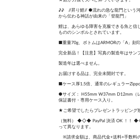
♪♪ //昇り鯉// ●流れの急な龍門とい
から伝わる神話が由来の「登龍門」
鯉は、あらゆる障害を克服できる魚と信
もののシンボルとされています。
■重量70g、ボトムはARMORの「A」刻印
完全新品！【注意】写真の製造年はサン
製造年は選べません。
お届けする品は、完全未開封です。
■ケース厚1.5倍、通常のレギュラーZip
●サイズ： H55mm W37mm D12m
保証書付・専用ケース入り。
★ご希望でしたらプレゼントラッピング
（無料） ◆◇◆ PayPal 決済 OK 
って異なります。
※請求金額は、商品代金+送料+手数料