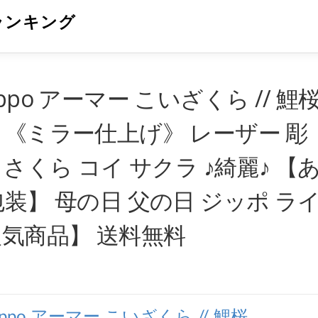
ランキング
po アーマー こいざくら // 鯉
mor 《ミラー仕上げ》 レーザー 彫
こい さくら コイ サクラ ♪綺麗♪ 【
装】 母の日 父の日 ジッポ ラ
人気商品】 送料無料
po アーマー こいざくら // 鯉桜