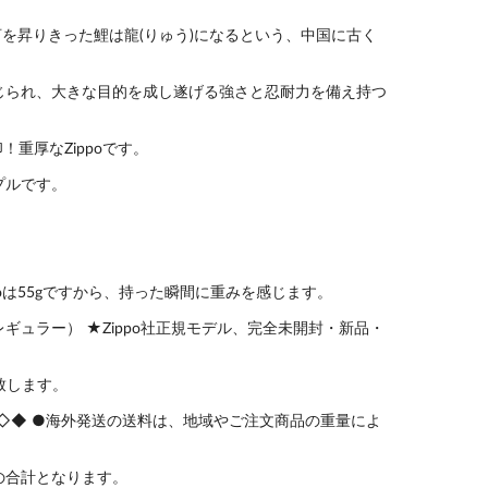
う河を昇りきった鯉は龍(りゅう)になるという、中国に古く
じられ、大きな目的を成し遂げる強さと忍耐力を備え持つ
！重厚なZippoです。
プルです。
poは55gですから、持った瞬間に重みを感じます。
m（レギュラー） ★Zippo社正規モデル、完全未開封・新品・
致します。
！！ ◆◇◆ ●海外発送の送料は、地域やご注文商品の重量によ
の合計となります。