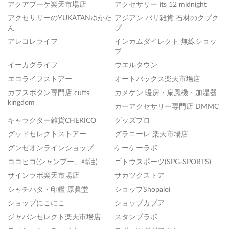
アクアブーケ楽天市場店
アクセサリー its 12 midnight
アクセサリーのYUKATANゆかた
アジアン バリ雑貨 石材のクプク
ん
プ
アレコレライフ
インカムダイレクト 無線ショッ
プ
イーカグライフ
ウエルタウン
エコライフストアー
オートバックス楽天市場店
カフスボタン専門店 cuffs
カメケン 暖房・扇風機・加湿器
kingdom
カーアクセサリー専門店 DMMC
キャラクター雑貨CHERICO
グッズプロ
グッドセレクトストアー
グラニーレ 楽天市場店
グンゼオンラインショップ
ケーケーラボ
ココヒコ(シャンプー、精油)
ゴトウスポーツ(SPG-SPORTS)
サインラボ楽天市場店
サカツクストア
シャチハタ・印鑑 原眞堂
ショップShopaloi
ショップにこにこ
ショップカプア
ジャパンセレクト楽天市場店
スタンプラボ