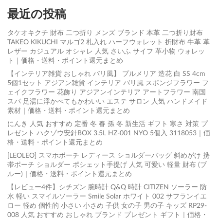
最近の投稿
タケオキクチ 財布 二つ折り メンズ ブランド 本革 二つ折り財布
TAKEO KIKUCHI マルゴ2 札入れ ハーフウォレット 折財布 牛革 革
レザー カジュアル オシャレ 人気 さいふ サイフ 革小物 ウォレッ
ト｜価格・送料・ポイント還元まとめ
【インテリア雑貨 おしゃれ バリ風】 プルメリア 造花 白 SS 4cm
5個1セット アジアン雑貨 インテリア バリ風 スポンジフラワー フ
ェイクフラワー 花飾り アジアンインテリア アートフラワー 南国
スパ 足湯に浮かべてもかわいい エステ サロン 人気 ハンドメイド
素材｜価格・送料・ポイント還元まとめ
にんき 人気 おすすめ 定番 冬 春 孫 冬 新生活 ギフト 寒さ 対策 プ
レゼント ハクゾウ安針BOX 3.5L HZ-001 NYO 5個入 3118053｜価
格・送料・ポイント還元まとめ
[LEOLEO] スマホポーチ レディース ショルダーバッグ 斜めがけ 携
帯ポーチ ショルダー ポシェット手提げ 人気 可愛い 軽量 財布 (ブ
ルー)｜価格・送料・ポイント還元まとめ
【レビュー4件】シチズン 腕時計 Q&Q 時計 CITIZEN ソーラー 防
水 軽い スマイルソーラー Smile Solar ホワイト 002 サフランイエ
ロー 軽め 個性的 小さい 小さめ 子供 女の子 男の子 キッズ RP29-
008 人気 おすすめ おしゃれ ブランド プレゼント ギフト｜価格・