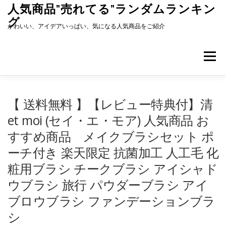
コ
人気商品”売れてる”ランダムランキン
ン
グ
テ
かわいい、アイデアいっぱい、気になる人気商品をご紹介
ン
ツ
へ
メニュ
ス
キ
ッ
プ
【 送料無料 】【レビュー特典付】清
et moi (セイ・エ・モア) 人気商品 お
すすめ商品 メイクブラシセット ポ
ーチ付き 楽天限定 抗菌加工 人工毛 化
粧用ブラシ チークブラシ アイシャド
ウブラシ 旅行 パウダーブラシ アイ
ブロウブラシ ファンデーションブラ
シ