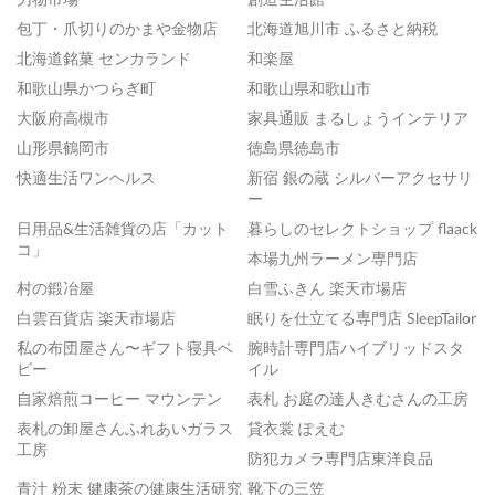
包丁・爪切りのかまや金物店
北海道旭川市 ふるさと納税
北海道銘菓 センカランド
和楽屋
和歌山県かつらぎ町
和歌山県和歌山市
大阪府高槻市
家具通販 まるしょうインテリア
山形県鶴岡市
徳島県徳島市
快適生活ワンヘルス
新宿 銀の蔵 シルバーアクセサリ
ー
日用品&生活雑貨の店「カット
暮らしのセレクトショップ flaack
コ」
本場九州ラーメン専門店
村の鍛冶屋
白雪ふきん 楽天市場店
白雲百貨店 楽天市場店
眠りを仕立てる専門店 SleepTailor
私の布団屋さん〜ギフト寝具ベ
腕時計専門店ハイブリッドスタ
ビー
イル
自家焙煎コーヒー マウンテン
表札 お庭の達人きむさんの工房
表札の卸屋さんふれあいガラス
貸衣裳 ぽえむ
工房
防犯カメラ専門店東洋良品
青汁 粉末 健康茶の健康生活研究
靴下の三笠