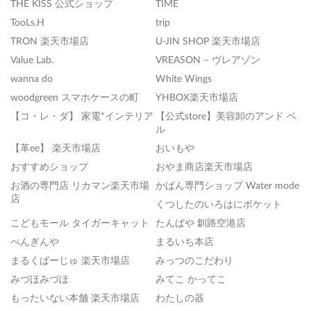
THE KISS 公式ショップ
TIME
TooLs.H
trip
TRON 楽天市場店
U-JIN SHOP 楽天市場店
Value Lab.
VREASON – ヴレアゾン
wanna do
White Wings
woodgreen スマホケースの町
YHBOX楽天市場店
【コ・レ・ダ】 家電*インテリア
【公式store】美容卸のアンド ベ
ル
【革ee】 楽天市場店
おいもや
おすすめショップ
おやま商店楽天市場店
お酒の専門店 リカマン楽天市場
かばん専門ショップ Water mode
店
くつしたのいろはにポケット
こどもモール タイガーキャット
たんばや 釧路空港店
ぺんぎんや
まるいち本店
まるくぱーじゅ 楽天市場店
みっつのこだわり
みづほみづほ
みてこ かってこ
もったいない本舗 楽天市場店
わたしの器