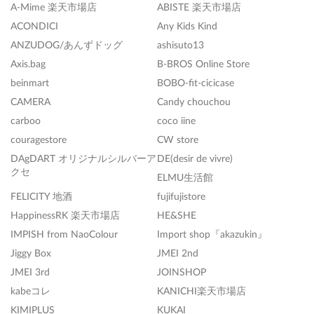
A-Mime 楽天市場店
ABISTE 楽天市場店
ACONDICI
Any Kids Kind
ANZUDOG/あんずドッグ
ashisuto13
Axis.bag
B-BROS Online Store
beinmart
BOBO-fit-cicicase
CAMERA
Candy chouchou
carboo
coco iine
couragestore
CW store
DAgDART オリジナルシルバーア
DE(desir de vivre)
クセ
ELMU生活館
FELICITY 地酒
fujifujistore
HappinessRK 楽天市場店
HE&SHE
IMPISH from NaoColour
Import shop『akazukin』
Jiggy Box
JMEI 2nd
JMEI 3rd
JOINSHOP
kabeコレ
KANICHI楽天市場店
KIMIPLUS
KUKAI