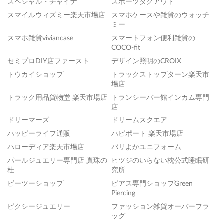
スペシャル・チャイナ
スポーツダグアウト
スマイルウィズミー楽天市場店
スマホケースや雑貨のウォッチ
ミー
スマホ雑貨viviancase
スマートフォン便利雑貨の
COCO-fit
セミプロDIY店ファースト
デザイン照明のCROIX
トウカイショップ
トラックストップターン楽天市
場店
トラック用品貨物堂 楽天市場店
トランシーバー館インカム専門
店
ドリーマーズ
ドリームスクエア
ハッピーライフ通販
ハピポート 楽天市場店
ハローディア楽天市場店
バリよかユニフォーム
パールジュエリー専門店 真珠の
ヒツジのいらない枕公式睡眠研
杜
究所
ビーツーショップ
ピアス専門ショップGreen
Piercing
ピクシージュエリー
ファッション雑貨オーバーフラ
ッグ