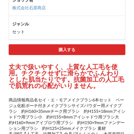
株式会社石原商店
ジャンル
セット
購入する
丈夫で扱いやすく、上質な人工毛を使
用。チクチクせずに滑らかでふんわり
とした肌当たりです。抗菌加工の人工毛
で肌荒れの心配がいりません。
商品情報商品名セイ・エ・モアメイクブラシ6本セット ベー
ジュ化粧ポーチ付きメイクブラシサイズパウダー用メイクブ
ラシ 約H160×35mmチーク用ブラシ 約H155×18mmアイシ
ャドウ用ブラシ小 約H155×8mmアイシャドウ用ブラシ大
約H160×9mmアイブロウ用ブラシ 約H150×9mmファンデー
ション用ブラシ 約H125×25mmメイクブラシ 素材
毛/PBT【人工毛、抗菌加工】金具/アルミニウム、木原産国日