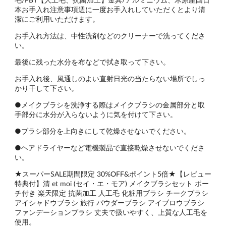
本お手入れ注意事項週に一度お手入れしていただくとより清
潔にご利用いただけます。
お手入れ方法は、中性洗剤などのクリーナーで洗ってくださ
い。
最後に残った水分を布などで拭き取って下さい。
お手入れ後、風通しのよい直射日光の当たらない場所でしっ
かり干して下さい。
●メイクブラシを洗浄する際はメイクブラシの金属部分と取
手部分に水分が入らないように気を付けて下さい。
●ブラシ部分を上向きにして乾燥させないでください。
●ヘアドライヤーなど電機製品で直接乾燥させないでくださ
い。
★スーパーSALE期間限定 30%OFF&ポイント5倍★【レビュー
特典付】清 et moi (セイ・エ・モア) メイクブラシセット ポー
チ付き 楽天限定 抗菌加工 人工毛 化粧用ブラシ チークブラシ
アイシャドウブラシ 旅行 パウダーブラシ アイブロウブラシ
ファンデーションブラシ 丈夫で扱いやすく、上質な人工毛を
使用。