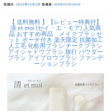
投稿日:
2024年10月2日
投稿者:
NINKISYOUHIN
【 送料無料 】【レビュー特典付】
清 et moi (セイ・エ・モア) 人気商
品 おすすめ商品 メイクブラシセ
ット ポーチ付き 楽天限定 抗菌加工
人工毛 化粧用ブラシ チークブラシ
アイシャドウブラシ 旅行 パウダー
ブラシ アイブロウブラシ ファンデ
ーションブラシ