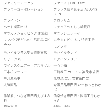
ファミリーマーケット
ファーストFACTORY
フラワーコーポレーション
フランス焼き菓子店 ALLONS
BIEN
ブライトン
ブロッサム
ペット楽園MIU
マチュアのくらし雑貨店
マツカメショッピング 加湿器
マニッシュボーイ
ママパパ子どもの生活用品 OK
ムラカミビジネス 特選工房
shop
モノラボ
モバイルプラス楽天市場支店
モバイルランド
リリー(relie)
ログインテリア
ワインスクエアー・アズマヅル
一心刃物
三本松フラワー
三河機工 カイノス 楽天市場店
中川屋商事
九谷焼 窯元 吉右衛門窯
人気商品
介護用品専門店 いーねっとわか
ば
作業服、つなぎ専門店えびす衣
信楽焼き専門店・陶器工房しが
料
らき
刃物市場
創造生活館