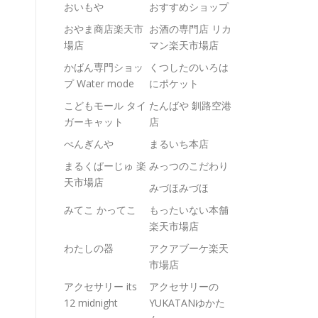
おいもや
おすすめショップ
おやま商店楽天市
お酒の専門店 リカ
場店
マン楽天市場店
かばん専門ショッ
くつしたのいろは
プ Water mode
にポケット
こどもモール タイ
たんばや 釧路空港
ガーキャット
店
ぺんぎんや
まるいち本店
まるくぱーじゅ 楽
みっつのこだわり
天市場店
みづほみづほ
みてこ かってこ
もったいない本舗
楽天市場店
わたしの器
アクアブーケ楽天
市場店
アクセサリー its
アクセサリーの
12 midnight
YUKATANゆかた