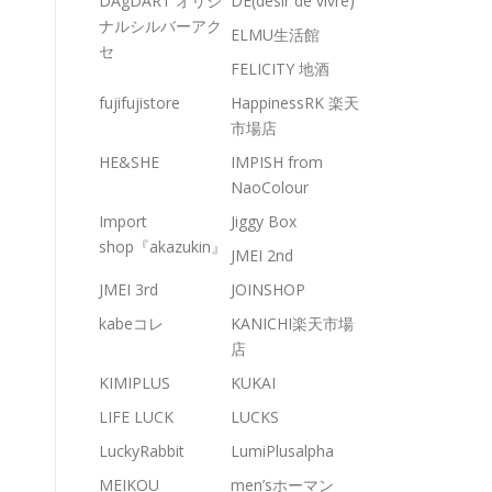
DAgDART オリジ
DE(desir de vivre)
ナルシルバーアク
ELMU生活館
セ
FELICITY 地酒
fujifujistore
HappinessRK 楽天
市場店
HE&SHE
IMPISH from
NaoColour
Import
Jiggy Box
shop『akazukin』
JMEI 2nd
JMEI 3rd
JOINSHOP
kabeコレ
KANICHI楽天市場
店
KIMIPLUS
KUKAI
LIFE LUCK
LUCKS
LuckyRabbit
LumiPlusalpha
MEIKOU
men’sホーマン