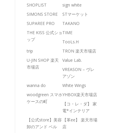
SHOPLIST
sign white
SIMONS STORE
STマーケット
SUPAREE PRO
TAKANO
THE KISS 公式ショ
TIME
ップ
TooLs.H
trip
TRON 楽天市場店
U-JIN SHOP 楽天
Value Lab.
市場店
VREASON – ヴレ
アゾン
wanna do
White Wings
woodgreen スマホ
YHBOX楽天市場店
ケースの町
【コ・レ・ダ】 家
電*インテリア
【公式store】美容
【革ee】 楽天市場
卸のアンド ベル
店