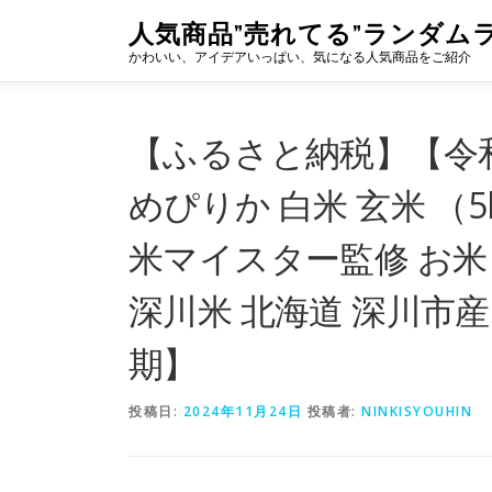
コ
人気商品”売れてる”ランダム
ン
かわいい、アイデアいっぱい、気になる人気商品をご紹介
テ
ン
ツ
へ
【ふるさと納税】【令和6
ス
キ
めぴりか 白米 玄米 （5kg
ッ
プ
米マイスター監修 お米 
深川米 北海道 深川市
期】
投稿日:
2024年11月24日
投稿者:
NINKISYOUHIN