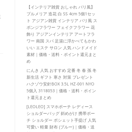
【インテリア雑貨 おしゃれ バリ風】
プルメリア 造花 白 SS 4cm 5個1セッ
監
ト アジアン雑貨 インテリア バリ風 ス
ポンジフラワー フェイクフラワー 花
飾り アジアンインテリア アートフラ
ワー 南国 スパ 足湯に浮かべてもかわ
いい エステ サロン 人気 ハンドメイド
素材｜価格・送料・ポイント還元まと
め
にんき 人気 おすすめ 定番 冬 春 孫 冬
新生活 ギフト 寒さ 対策 プレゼント
ハクゾウ安針BOX 3.5L HZ-001 NYO
5個入 3118053｜価格・送料・ポイン
ト還元まとめ
[LEOLEO] スマホポーチ レディース
ショルダーバッグ 斜めがけ 携帯ポー
チ ショルダー ポシェット手提げ 人気
可愛い 軽量 財布 (ブルー)｜価格・送