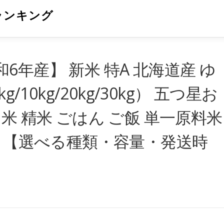
ランキング
年産】 新米 特A 北海道産 ゆ
/10kg/20kg/30kg） 五つ星お
米 精米 ごはん ご飯 単一原料米
産 【選べる種類・容量・発送時