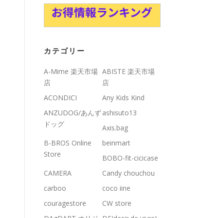
カテゴリー
A-Mime 楽天市場
ABISTE 楽天市場
店
店
ACONDICI
Any Kids Kind
ANZUDOG/あんず
ashisuto13
ドッグ
Axis.bag
B-BROS Online
beinmart
Store
BOBO-fit-cicicase
CAMERA
Candy chouchou
carboo
coco iine
couragestore
CW store