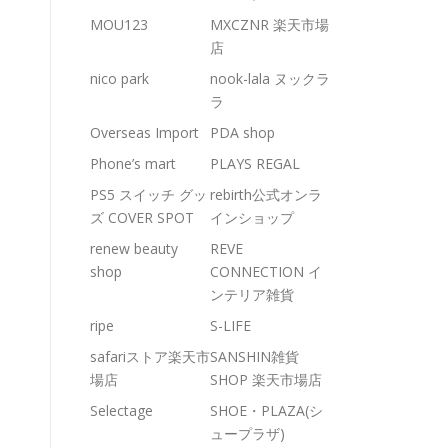
MOU123
MXCZNR 楽天市場
店
nico park
nook-lala ヌックラ
ラ
Overseas Import
PDA shop
Phone’s mart
PLAYS REGAL
PS5 スイッチ グッ
rebirth公式オンラ
ズ COVER SPOT
インショップ
renew beauty
REVE
shop
CONNECTION イ
ンテリア雑貨
ripe
S-LIFE
safariストア楽天市
SANSHIN雑貨
場店
SHOP 楽天市場店
Selectage
SHOE・PLAZA(シ
ュープラザ)