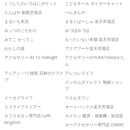
くつしたのいろはにポケット
こどもモール タイガーキャット
たんばや 釧路空港店
ぺんぎんや
まるいち本店
まるくぱーじゅ 楽天市場店
みっつのこだわり
みづほみづほ
みてこ かってこ
もったいない本舗 楽天市場店
わたしの器
アクアブーケ楽天市場店
アクセサリー its 12 midnight
アクセサリーのYUKATANゆかた
ん
アジアン バリ雑貨 石材のクプク
アレコレライフ
プ
インカムダイレクト 無線ショッ
プ
イーカグライフ
ウエルタウン
エコライフストアー
オートバックス楽天市場店
カフスボタン専門店 cuffs
カメケン 暖房・扇風機・加湿器
kingdom
カーアクセサリー専門店 DMMC