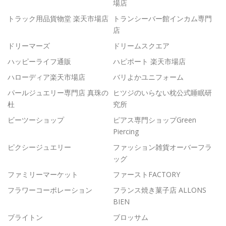
場店
トラック用品貨物堂 楽天市場店
トランシーバー館インカム専門
店
ドリーマーズ
ドリームスクエア
ハッピーライフ通販
ハピポート 楽天市場店
ハローディア楽天市場店
バリよかユニフォーム
パールジュエリー専門店 真珠の
ヒツジのいらない枕公式睡眠研
杜
究所
ビーツーショップ
ピアス専門ショップGreen
Piercing
ピクシージュエリー
ファッション雑貨オーバーフラ
ッグ
ファミリーマーケット
ファーストFACTORY
フラワーコーポレーション
フランス焼き菓子店 ALLONS
BIEN
ブライトン
ブロッサム