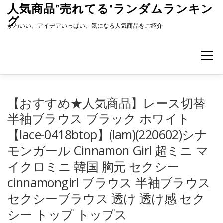
コ
人気商品”売れてる”ランダムランキン
ン
グ
テ
かわいい、アイデアいっぱい、気になる人気商品をご紹介
ン
ツ
へ
メニュー
ス
キ
ッ
プ
【おすすめ★人気商品】レース切替
半袖ブラウス ブラック ホワイト
【lace-0418btop】(lam)(220602)シナ
モンガール Cinnamon Girl 超ミニ マ
イクロミニ 韓国 胸元 セクシー
cinnamongirl ブラウス 半袖ブラウス
セクシーブラウス 透け 透け感 セク
シー トップ トップス