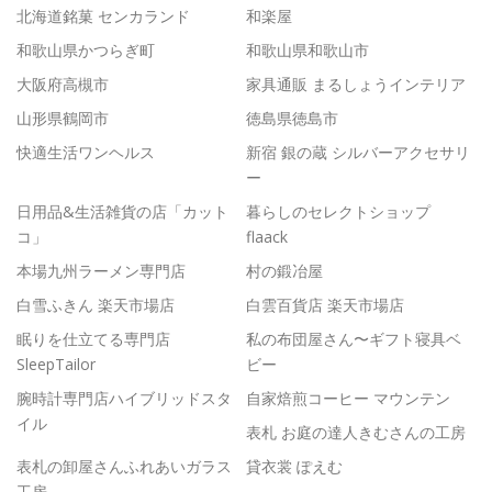
北海道銘菓 センカランド
和楽屋
和歌山県かつらぎ町
和歌山県和歌山市
大阪府高槻市
家具通販 まるしょうインテリア
山形県鶴岡市
徳島県徳島市
快適生活ワンヘルス
新宿 銀の蔵 シルバーアクセサリ
ー
日用品&生活雑貨の店「カット
暮らしのセレクトショップ
コ」
flaack
本場九州ラーメン専門店
村の鍛冶屋
白雪ふきん 楽天市場店
白雲百貨店 楽天市場店
眠りを仕立てる専門店
私の布団屋さん〜ギフト寝具ベ
SleepTailor
ビー
腕時計専門店ハイブリッドスタ
自家焙煎コーヒー マウンテン
イル
表札 お庭の達人きむさんの工房
表札の卸屋さんふれあいガラス
貸衣裳 ぽえむ
工房