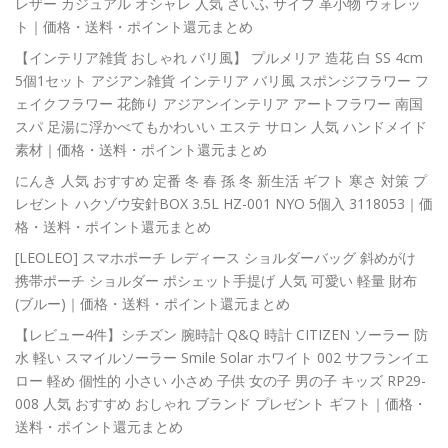
レザー カジュアル オシャレ 人気 さいふ サイフ 革小物 ウォレッ
ト｜価格・送料・ポイント還元まとめ
【インテリア雑貨 おしゃれ バリ風】 プルメリア 造花 白 SS 4cm
5個1セット アジアン雑貨 インテリア バリ風 スポンジフラワー フ
ェイクフラワー 花飾り アジアンインテリア アートフラワー 南国
スパ 足湯に浮かべてもかわいい エステ サロン 人気 ハンドメイド
素材｜価格・送料・ポイント還元まとめ
にんき 人気 おすすめ 定番 冬 春 孫 冬 新生活 ギフト 寒さ 対策 プ
レゼント ハクゾウ安針BOX 3.5L HZ-001 NYO 5個入 3118053｜価
格・送料・ポイント還元まとめ
[LEOLEO] スマホポーチ レディース ショルダーバッグ 斜めがけ
携帯ポーチ ショルダー ポシェット手提げ 人気 可愛い 軽量 財布
(ブルー)｜価格・送料・ポイント還元まとめ
【レビュー4件】シチズン 腕時計 Q&Q 時計 CITIZEN ソーラー 防
水 軽い スマイルソーラー Smile Solar ホワイト 002 サフランイエ
ロー 軽め 個性的 小さい 小さめ 子供 女の子 男の子 キッズ RP29-
008 人気 おすすめ おしゃれ ブランド プレゼント ギフト｜価格・
送料・ポイント還元まとめ