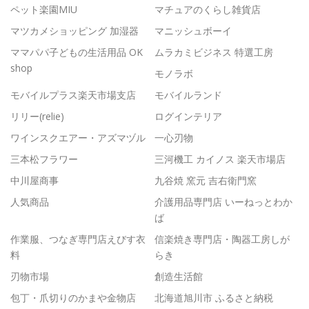
ペット楽園MIU
マチュアのくらし雑貨店
マツカメショッピング 加湿器
マニッシュボーイ
ママパパ子どもの生活用品 OK
ムラカミビジネス 特選工房
shop
モノラボ
モバイルプラス楽天市場支店
モバイルランド
リリー(relie)
ログインテリア
ワインスクエアー・アズマヅル
一心刃物
三本松フラワー
三河機工 カイノス 楽天市場店
中川屋商事
九谷焼 窯元 吉右衛門窯
人気商品
介護用品専門店 いーねっとわか
ば
作業服、つなぎ専門店えびす衣
信楽焼き専門店・陶器工房しが
料
らき
刃物市場
創造生活館
包丁・爪切りのかまや金物店
北海道旭川市 ふるさと納税