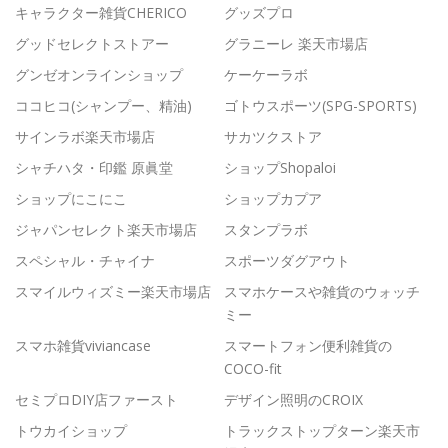
キャラクター雑貨CHERICO
グッズプロ
グッドセレクトストアー
グラニーレ 楽天市場店
グンゼオンラインショップ
ケーケーラボ
ココヒコ(シャンプー、精油)
ゴトウスポーツ(SPG-SPORTS)
サインラボ楽天市場店
サカツクストア
シャチハタ・印鑑 原眞堂
ショップShopaloi
ショップにこにこ
ショップカプア
ジャパンセレクト楽天市場店
スタンプラボ
スペシャル・チャイナ
スポーツダグアウト
スマイルウィズミー楽天市場店
スマホケースや雑貨のウォッチ
ミー
スマホ雑貨viviancase
スマートフォン便利雑貨の
COCO-fit
セミプロDIY店ファースト
デザイン照明のCROIX
トウカイショップ
トラックストップターン楽天市