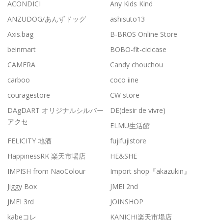
ACONDICI
Any Kids Kind
ANZUDOG/あんずドッグ
ashisuto13
Axis.bag
B-BROS Online Store
beinmart
BOBO-fit-cicicase
CAMERA
Candy chouchou
carboo
coco iine
couragestore
CW store
DAgDART オリジナルシルバー
DE(desir de vivre)
アクセ
ELMU生活館
FELICITY 地酒
fujifujistore
HappinessRK 楽天市場店
HE&SHE
IMPISH from NaoColour
Import shop『akazukin』
Jiggy Box
JMEI 2nd
JMEI 3rd
JOINSHOP
kabeコレ
KANICHI楽天市場店