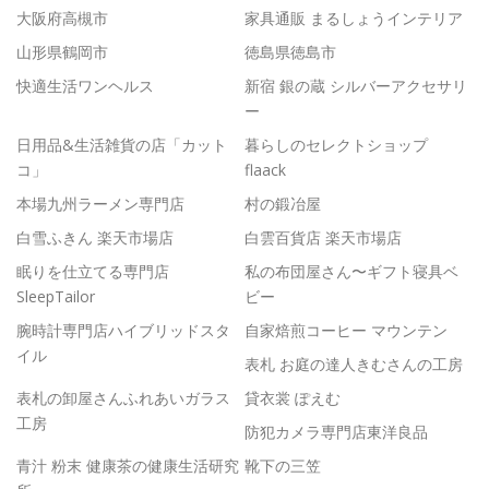
大阪府高槻市
家具通販 まるしょうインテリア
山形県鶴岡市
徳島県徳島市
快適生活ワンヘルス
新宿 銀の蔵 シルバーアクセサリ
ー
日用品&生活雑貨の店「カット
暮らしのセレクトショップ
コ」
flaack
本場九州ラーメン専門店
村の鍛冶屋
白雪ふきん 楽天市場店
白雲百貨店 楽天市場店
眠りを仕立てる専門店
私の布団屋さん〜ギフト寝具ベ
SleepTailor
ビー
腕時計専門店ハイブリッドスタ
自家焙煎コーヒー マウンテン
イル
表札 お庭の達人きむさんの工房
表札の卸屋さんふれあいガラス
貸衣裳 ぽえむ
工房
防犯カメラ専門店東洋良品
青汁 粉末 健康茶の健康生活研究
靴下の三笠