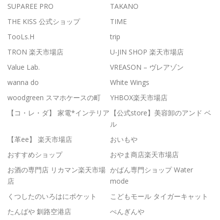
SUPAREE PRO
TAKANO
THE KISS 公式ショップ
TIME
TooLs.H
trip
TRON 楽天市場店
U-JIN SHOP 楽天市場店
Value Lab.
VREASON – ヴレアゾン
wanna do
White Wings
woodgreen スマホケースの町
YHBOX楽天市場店
【コ・レ・ダ】 家電*インテリア
【公式store】美容卸のアンド ベ
ル
【革ee】 楽天市場店
おいもや
おすすめショップ
おやま商店楽天市場店
お酒の専門店 リカマン楽天市場
かばん専門ショップ Water
店
mode
くつしたのいろはにポケット
こどもモール タイガーキャット
たんばや 釧路空港店
ぺんぎんや