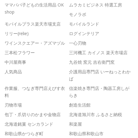
ママパパ子どもの生活用品 OK
ムラカミビジネス 特選工房
shop
モノラボ
モバイルプラス楽天市場支店
モバイルランド
リリー(relie)
ログインテリア
ワインスクエアー・アズマヅル
一心刃物
三本松フラワー
三河機工 カイノス 楽天市場店
中川屋商事
九谷焼 窯元 吉右衛門窯
人気商品
介護用品専門店 いーねっとわか
ば
作業服、つなぎ専門店えびす衣
信楽焼き専門店・陶器工房しが
料
らき
刃物市場
創造生活館
包丁・爪切りのかまや金物店
北海道旭川市 ふるさと納税
北海道銘菓 センカランド
和楽屋
和歌山県かつらぎ町
和歌山県和歌山市