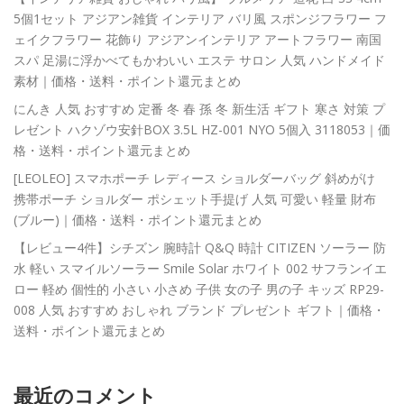
5個1セット アジアン雑貨 インテリア バリ風 スポンジフラワー フ
ェイクフラワー 花飾り アジアンインテリア アートフラワー 南国
スパ 足湯に浮かべてもかわいい エステ サロン 人気 ハンドメイド
素材｜価格・送料・ポイント還元まとめ
にんき 人気 おすすめ 定番 冬 春 孫 冬 新生活 ギフト 寒さ 対策 プ
レゼント ハクゾウ安針BOX 3.5L HZ-001 NYO 5個入 3118053｜価
格・送料・ポイント還元まとめ
[LEOLEO] スマホポーチ レディース ショルダーバッグ 斜めがけ
携帯ポーチ ショルダー ポシェット手提げ 人気 可愛い 軽量 財布
(ブルー)｜価格・送料・ポイント還元まとめ
【レビュー4件】シチズン 腕時計 Q&Q 時計 CITIZEN ソーラー 防
水 軽い スマイルソーラー Smile Solar ホワイト 002 サフランイエ
ロー 軽め 個性的 小さい 小さめ 子供 女の子 男の子 キッズ RP29-
008 人気 おすすめ おしゃれ ブランド プレゼント ギフト｜価格・
送料・ポイント還元まとめ
最近のコメント