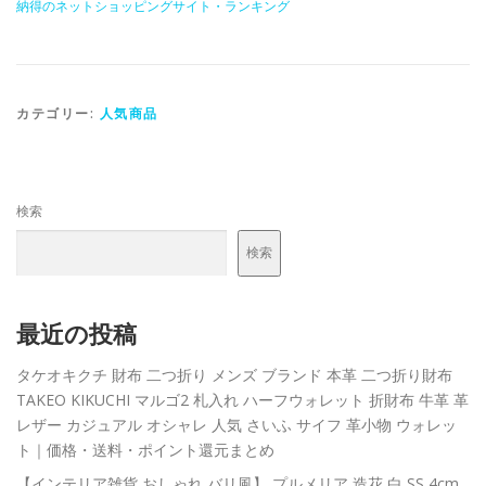
納得のネットショッピングサイト・ランキング
カテゴリー:
人気商品
検索
検索
最近の投稿
タケオキクチ 財布 二つ折り メンズ ブランド 本革 二つ折り財布
TAKEO KIKUCHI マルゴ2 札入れ ハーフウォレット 折財布 牛革 革
レザー カジュアル オシャレ 人気 さいふ サイフ 革小物 ウォレッ
ト｜価格・送料・ポイント還元まとめ
【インテリア雑貨 おしゃれ バリ風】 プルメリア 造花 白 SS 4cm