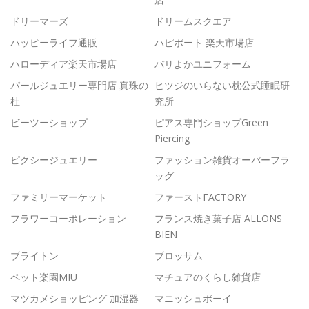
ドリーマーズ
ドリームスクエア
ハッピーライフ通販
ハピポート 楽天市場店
ハローディア楽天市場店
バリよかユニフォーム
パールジュエリー専門店 真珠の
ヒツジのいらない枕公式睡眠研
杜
究所
ビーツーショップ
ピアス専門ショップGreen
Piercing
ピクシージュエリー
ファッション雑貨オーバーフラ
ッグ
ファミリーマーケット
ファーストFACTORY
フラワーコーポレーション
フランス焼き菓子店 ALLONS
BIEN
ブライトン
ブロッサム
ペット楽園MIU
マチュアのくらし雑貨店
マツカメショッピング 加湿器
マニッシュボーイ