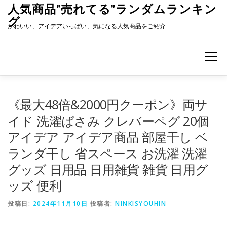
コ
人気商品”売れてる”ランダムランキン
ン
グ
テ
かわいい、アイデアいっぱい、気になる人気商品をご紹介
ン
ツ
へ
メニュー
ス
キ
ッ
プ
《最大48倍&2000円クーポン》両サ
イド 洗濯ばさみ クレバーペグ 20個
アイデア アイデア商品 部屋干し ベ
ランダ干し 省スペース お洗濯 洗濯
グッズ 日用品 日用雑貨 雑貨 日用グ
ッズ 便利
投稿日:
2024年11月10日
投稿者:
NINKISYOUHIN