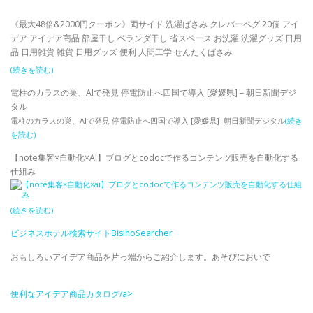
《最大48倍&2000円クーポン》両サイド 洗濯ばさみ クレバーペグ 20個 アイ
デア アイデア商品 部屋干し ベランダ干し 省スペース お洗濯 洗濯グッズ 日用
品 日用雑貨 雑貨 日用グッズ 便利 人間工学 せんたくばさみ
(続きを読む)
電柱のカラスの巣、AIで発見 停電防止へ四国で導入 [愛媛県] – 朝日新聞デジ
タル
電柱のカラスの巣、AIで発見 停電防止へ四国で導入 [愛媛県] 朝日新聞デジタル
(続き
を読む)
【note集客×自動化×AI】ブログとcodocで作るコンテンツ販売を自動化する
仕組み
(続きを読む)
ビジネスホテル検索サイトBisihoSearcher
おもしろいアイデア商品を片っ端からご紹介します。あそびにおいで
便利なアイデア商品カタログ/a>