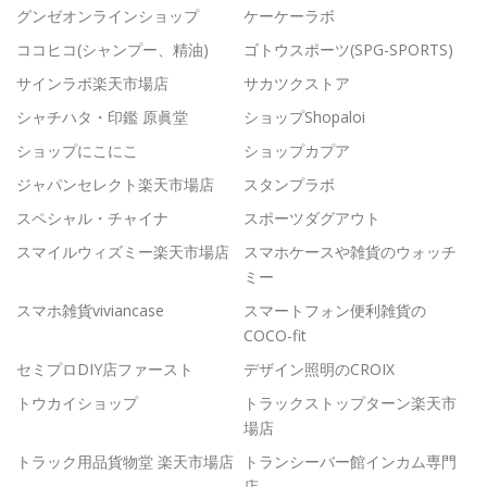
グンゼオンラインショップ
ケーケーラボ
ココヒコ(シャンプー、精油)
ゴトウスポーツ(SPG-SPORTS)
サインラボ楽天市場店
サカツクストア
シャチハタ・印鑑 原眞堂
ショップShopaloi
ショップにこにこ
ショップカプア
ジャパンセレクト楽天市場店
スタンプラボ
スペシャル・チャイナ
スポーツダグアウト
スマイルウィズミー楽天市場店
スマホケースや雑貨のウォッチ
ミー
スマホ雑貨viviancase
スマートフォン便利雑貨の
COCO-fit
セミプロDIY店ファースト
デザイン照明のCROIX
トウカイショップ
トラックストップターン楽天市
場店
トラック用品貨物堂 楽天市場店
トランシーバー館インカム専門
店