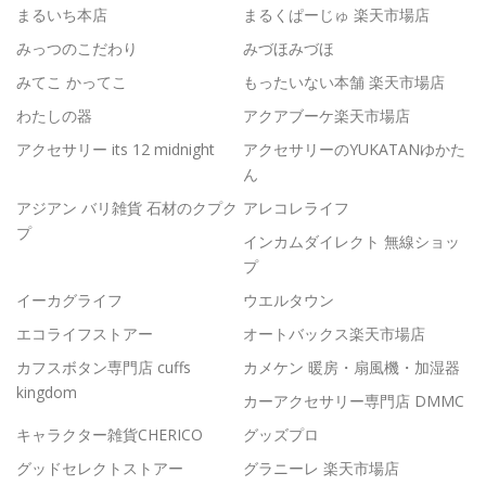
まるいち本店
まるくぱーじゅ 楽天市場店
みっつのこだわり
みづほみづほ
みてこ かってこ
もったいない本舗 楽天市場店
わたしの器
アクアブーケ楽天市場店
アクセサリー its 12 midnight
アクセサリーのYUKATANゆかた
ん
アジアン バリ雑貨 石材のクプク
アレコレライフ
プ
インカムダイレクト 無線ショッ
プ
イーカグライフ
ウエルタウン
エコライフストアー
オートバックス楽天市場店
カフスボタン専門店 cuffs
カメケン 暖房・扇風機・加湿器
kingdom
カーアクセサリー専門店 DMMC
キャラクター雑貨CHERICO
グッズプロ
グッドセレクトストアー
グラニーレ 楽天市場店