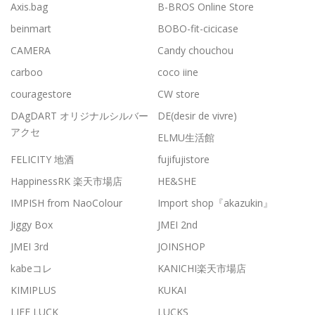
Axis.bag
B-BROS Online Store
beinmart
BOBO-fit-cicicase
CAMERA
Candy chouchou
carboo
coco iine
couragestore
CW store
DAgDART オリジナルシルバー
DE(desir de vivre)
アクセ
ELMU生活館
FELICITY 地酒
fujifujistore
HappinessRK 楽天市場店
HE&SHE
IMPISH from NaoColour
Import shop『akazukin』
Jiggy Box
JMEI 2nd
JMEI 3rd
JOINSHOP
kabeコレ
KANICHI楽天市場店
KIMIPLUS
KUKAI
LIFE LUCK
LUCKS