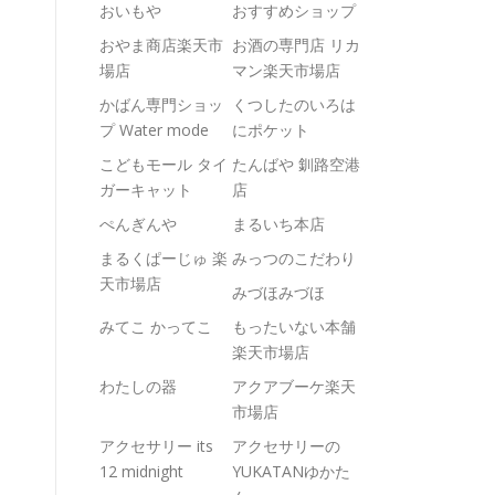
おいもや
おすすめショップ
おやま商店楽天市
お酒の専門店 リカ
場店
マン楽天市場店
かばん専門ショッ
くつしたのいろは
プ Water mode
にポケット
こどもモール タイ
たんばや 釧路空港
ガーキャット
店
ぺんぎんや
まるいち本店
まるくぱーじゅ 楽
みっつのこだわり
天市場店
みづほみづほ
みてこ かってこ
もったいない本舗
楽天市場店
わたしの器
アクアブーケ楽天
市場店
アクセサリー its
アクセサリーの
12 midnight
YUKATANゆかた