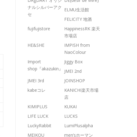
DAgDART オリジ
DE(desir de vivre)
ナルシルバーアク
ELMU生活館
セ
FELICITY 地酒
fujifujistore
HappinessRK 楽天
市場店
HE&SHE
IMPISH from
NaoColour
Import
Jiggy Box
shop『akazukin』
JMEI 2nd
JMEI 3rd
JOINSHOP
kabeコレ
KANICHI楽天市場
店
KIMIPLUS
KUKAI
LIFE LUCK
LUCKS
LuckyRabbit
LumiPlusalpha
MEIKOU
men’sホーマン