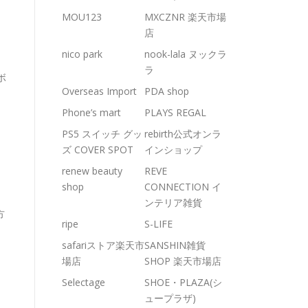
MOU123
MXCZNR 楽天市場
店
nico park
nook-lala ヌックラ
ラ
ボ
Overseas Import
PDA shop
Phone’s mart
PLAYS REGAL
PS5 スイッチ グッ
rebirth公式オンラ
ズ COVER SPOT
インショップ
renew beauty
REVE
shop
CONNECTION イ
ンテリア雑貨
方
ripe
S-LIFE
safariストア楽天市
SANSHIN雑貨
こ
場店
SHOP 楽天市場店
Selectage
SHOE・PLAZA(シ
ュープラザ)