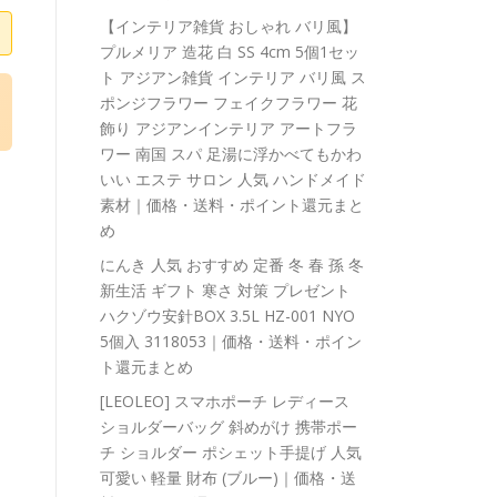
【インテリア雑貨 おしゃれ バリ風】
プルメリア 造花 白 SS 4cm 5個1セッ
ト アジアン雑貨 インテリア バリ風 ス
ポンジフラワー フェイクフラワー 花
飾り アジアンインテリア アートフラ
ワー 南国 スパ 足湯に浮かべてもかわ
いい エステ サロン 人気 ハンドメイド
素材｜価格・送料・ポイント還元まと
め
にんき 人気 おすすめ 定番 冬 春 孫 冬
新生活 ギフト 寒さ 対策 プレゼント
ハクゾウ安針BOX 3.5L HZ-001 NYO
5個入 3118053｜価格・送料・ポイン
ト還元まとめ
[LEOLEO] スマホポーチ レディース
ショルダーバッグ 斜めがけ 携帯ポー
チ ショルダー ポシェット手提げ 人気
可愛い 軽量 財布 (ブルー)｜価格・送