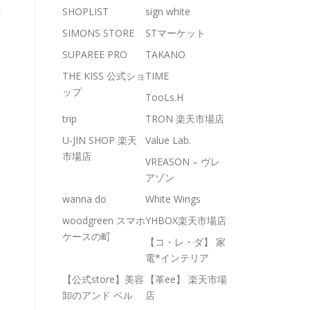
に
SHOPLIST
sign white
SIMONS STORE
STマーケット
SUPAREE PRO
TAKANO
THE KISS 公式ショ
TIME
ップ
TooLs.H
trip
TRON 楽天市場店
U-JIN SHOP 楽天
Value Lab.
市場店
VREASON – ヴレ
アゾン
wanna do
White Wings
woodgreen スマホ
YHBOX楽天市場店
ケースの町
【コ・レ・ダ】 家
電*インテリア
【公式store】美容
【革ee】 楽天市場
卸のアンド ベル
店