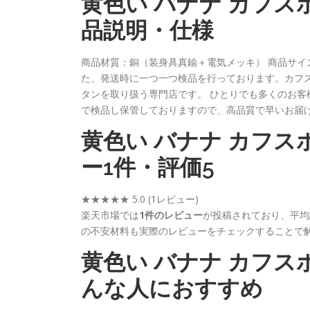
黄色い バナナ カフスボタ
品説明・仕様
商品材質：銅（装身具真鍮＋電気メッキ） 商品サイズ：
た、発送時に一つ一つ検品を行っております。カフ
タンを取り扱う専門店です。 ひとりでも多くのお客
で検品し保管しておりますので、高品質で早いお届
黄色い バナナ カフスボタン
ー1件・評価5
★★★★★
5.0
(1レビュー)
楽天市場では
1件のレビュー
が投稿されており、平均
の不安材料も実際のレビューをチェックすることで
黄色い バナナ カフスボタ
んな人におすすめ