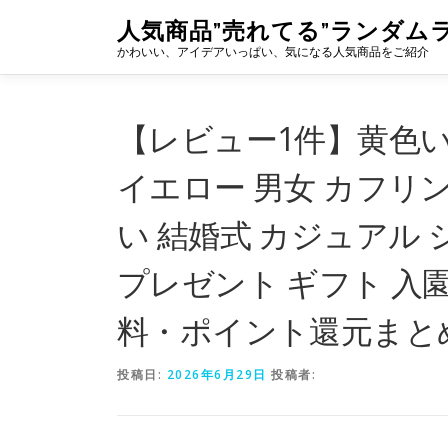
コ
人気商品”売れてる”ランダム
ン
かわいい、アイデアいっぱい、気になる人気商品をご紹介
テ
ン
ツ
へ
【レビュー1件】黄色い
ス
キ
イエロー 男女 カフリ
ッ
プ
い 結婚式 カジュアル
プレゼント ギフト 入園
料・ポイント還元まと
投稿日:
2026年6月29日
投稿者: