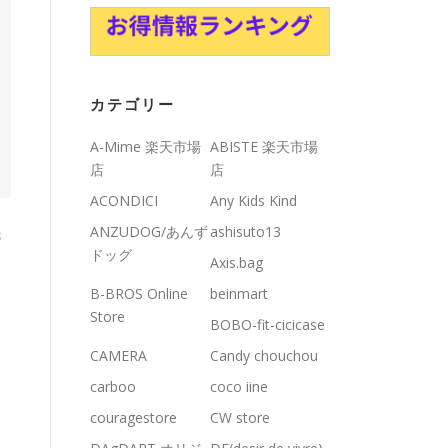
カテゴリー
A-Mime 楽天市場
ABISTE 楽天市場
店
店
ACONDICI
Any Kids Kind
ANZUDOG/あんず
ashisuto13
ドッグ
Axis.bag
B-BROS Online
beinmart
Store
BOBO-fit-cicicase
CAMERA
Candy chouchou
carboo
coco iine
couragestore
CW store