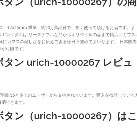
ン（urich-10000267）の商
17x26mm 重量：約20g 高品質で、長く使って頂けるお品です。ま
スキングダムは リーズナブルな品からオリジナルの品まで幅広いカフス
様にカフスの楽しさをお伝えできる様日々努めてまいります。 日本国内
けが可能です。
 urich-10000267 レビュ
評価は
5
と多くのユーザーから支持されています。購入を検討している
解消できます。
ン（urich-10000267）は