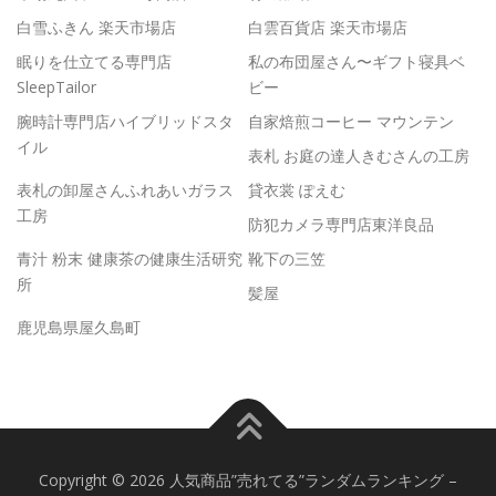
白雪ふきん 楽天市場店
白雲百貨店 楽天市場店
眠りを仕立てる専門店
私の布団屋さん〜ギフト寝具ベ
SleepTailor
ビー
腕時計専門店ハイブリッドスタ
自家焙煎コーヒー マウンテン
イル
表札 お庭の達人きむさんの工房
表札の卸屋さんふれあいガラス
貸衣裳 ぽえむ
工房
防犯カメラ専門店東洋良品
青汁 粉末 健康茶の健康生活研究
靴下の三笠
所
髪屋
鹿児島県屋久島町
Copyright © 2026 人気商品”売れてる”ランダムランキング
–