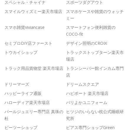
スペシャル・チャイナ
スポーツダグアウト
スマイルウィズミー楽天市場店
スマホケースや雑貨のウォッチ
ミー
スマホ雑貨viviancase
スマートフォン便利雑貨の
COCO-fit
セミプロDIY店ファースト
デザイン照明のCROIX
トウカイショップ
トラックストップターン楽天市
場店
トラック用品貨物堂 楽天市場店
トランシーバー館インカム専門
店
ドリーマーズ
ドリームスクエア
ハッピーライフ通販
ハピポート 楽天市場店
ハローディア楽天市場店
バリよかユニフォーム
パールジュエリー専門店 真珠の
ヒツジのいらない枕公式睡眠研
杜
究所
ビーツーショップ
ピアス専門ショップGreen