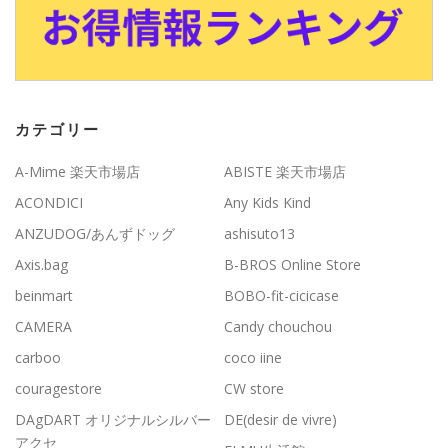
カテゴリー
A-Mime 楽天市場店
ABISTE 楽天市場店
ACONDICI
Any Kids Kind
ANZUDOG/あんずドッグ
ashisuto13
Axis.bag
B-BROS Online Store
beinmart
BOBO-fit-cicicase
CAMERA
Candy chouchou
carboo
coco iine
couragestore
CW store
DAgDART オリジナルシルバー
DE(desir de vivre)
アクセ