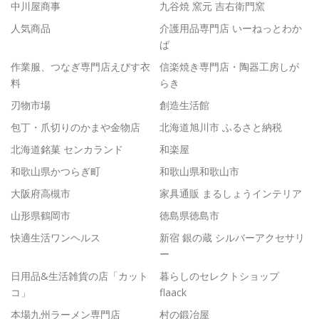
中川屋商事
九谷焼 窯元 吉右衛門窯
人気商品
介護用品専門店 いーねっとわか
ば
作業服、つなぎ専門店えびす衣
信楽焼き専門店・陶器工房しが
料
らき
刃物市場
創造生活館
包丁・爪切りのかまや金物店
北海道旭川市 ふるさと納税
北海道銘菓 センカランド
和楽屋
和歌山県かつらぎ町
和歌山県和歌山市
大阪府高槻市
家具通販 まるしょうインテリア
山形県鶴岡市
徳島県徳島市
快適生活ワンヘルス
新宿 銀の蔵 シルバーアクセサリ
ー
日用品&生活雑貨の店「カット
暮らしのセレクトショップ
コ」
flaack
本場九州ラーメン専門店
村の鍛冶屋