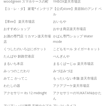
woodgreen スマホケースの町
YHBOX楽天市場店
【コ・レ・ダ】 家電*インテリア
【公式store】美容卸のアンド ベ
ル
【革ee】 楽天市場店
おいもや
おすすめショップ
おやま商店楽天市場店
お酒の専門店 リカマン楽天市場
かばん専門ショップ Water
店
mode
くつしたのいろはにポケット
こどもモール タイガーキャット
たんばや 釧路空港店
ぺんぎんや
まるいち本店
まるくぱーじゅ 楽天市場店
みっつのこだわり
みづほみづほ
みてこ かってこ
もったいない本舗 楽天市場店
わたしの器
アクアブーケ楽天市場店
アクセサリー its 12 midnight
アクセサリーのYUKATANゆかた
ん
アジアン バリ雑貨 石材のクプク
アレコレライフ