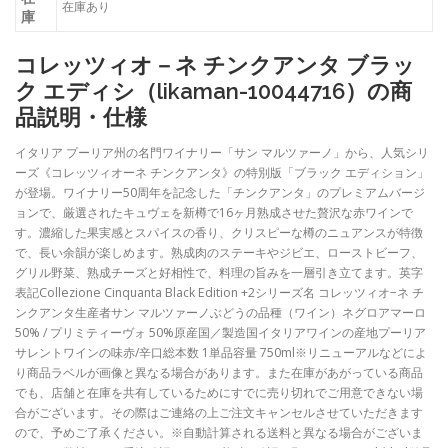
在庫あり
庫
コレッツィオ－ネ チンクアンタ ブラッ
ク エディシ（likaman-10044716）の商
品説明・仕様
イタリア プーリア州の名門ワイナリー「サン マルツァーノ」から、人気シリ
ーズ《コレッツィオーネ チンクアンタ》の特別版「ブラック エディション」
が登場。ワイナリー50周年を記念した「チンクアンタ」のプレミアムバージ
ョンで、厳選されたキュヴェを新樽で16ヶ月熟成させた贅沢な赤ワインで
す。濃縮した果実感とスパイスの香り、クリスピーな樽のニュアンスが特徴
で、長い余韻が楽しめます。熟成肉のステーキやジビエ、ローストビーフ、
グリル野菜、熟成チーズと好相性で、料理の旨みを一層引き立てます。英字
表記Collezione Cinquanta Black Edition +2シリーズ名 コレッツィオ−ネ チ
ンクアンタ生産者サン マルツァーノぶどうの品種（ワイン）ネグロアマーロ
50% / プリミティーヴォ 50%原産国／製造国イタリアワインの産地プーリア
サレントワインの味赤/辛口総本数 1単品容量 750ml※リニューアルなどによ
り商品ラベルが画像と異なる場合があります。また在庫があがっている商品
でも、店舗と在庫を共有しているためにすでに売り切れでご用意できない場
合がございます。その際はご連絡の上ご注文キャンセルさせていただきます
ので、予めご了承ください。※自動計算される送料と異なる場合がございま