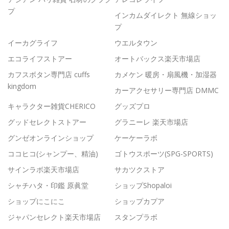
プ
インカムダイレクト 無線ショッ
プ
イーカグライフ
ウエルタウン
エコライフストアー
オートバックス楽天市場店
カフスボタン専門店 cuffs
カメケン 暖房・扇風機・加湿器
kingdom
カーアクセサリー専門店 DMMC
キャラクター雑貨CHERICO
グッズプロ
グッドセレクトストアー
グラニーレ 楽天市場店
グンゼオンラインショップ
ケーケーラボ
ココヒコ(シャンプー、精油)
ゴトウスポーツ(SPG-SPORTS)
サインラボ楽天市場店
サカツクストア
シャチハタ・印鑑 原眞堂
ショップShopaloi
ショップにこにこ
ショップカプア
ジャパンセレクト楽天市場店
スタンプラボ