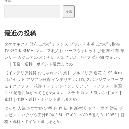
検索
検索
最近の投稿
タケオキクチ 財布 二つ折り メンズ ブランド 本革 二つ折り財布
TAKEO KIKUCHI マルゴ2 札入れ ハーフウォレット 折財布 牛革 革
レザー カジュアル オシャレ 人気 さいふ サイフ 革小物 ウォレッ
ト｜価格・送料・ポイント還元まとめ
【インテリア雑貨 おしゃれ バリ風】 プルメリア 造花 白 SS 4cm
5個1セット アジアン雑貨 インテリア バリ風 スポンジフラワー フ
ェイクフラワー 花飾り アジアンインテリア アートフラワー 南国
スパ 足湯に浮かべてもかわいい エステ サロン 人気 ハンドメイド
素材｜価格・送料・ポイント還元まとめ
にんき 人気 おすすめ 定番 冬 春 孫 冬 新生活 ギフト 寒さ 対策 プ
レゼント ハクゾウ安針BOX 3.5L HZ-001 NYO 5個入 3118053｜価
格・送料・ポイント還元まとめ