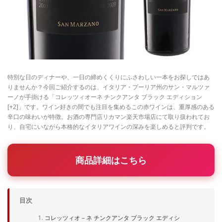
特別な日のディナーや、一日の締めくくりにふさわしい一本をお探しではあ
りませんか？今回ご紹介するのは、イタリア・プーリア州のサン・マルツァ
ーノが手掛ける「コレッツィオーネ チンクアンタ ブラック エディション
[+2]」です。ワイン好きの間でも注目を集めるこの赤ワインは、重厚感のある
辛口の味わいが特徴。お酒の専門店リカマン楽天市場店にて取り扱われてお
り、自宅にいながら本格的なイタリアワインの深みを楽しめると評判です。
商品詳細はこちら
目次
コレッツィオ－ネ チンクアンタ ブラック エディシ