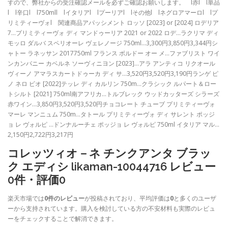
すので、弊社からの受注確認メールを必ずご確認お願いします。 l赤l l単品
l l辛口l l750mll lイタリアl lプーリアl lその他l lネグロアマーロl lプ
リミティーヴォl 関連商品アパッシメント ロッソ [2023] or [2024] ロデリア
7…プリミティーヴォ ディ マンドゥーリア 2021 or 2022 ロデ…ラクリマ ディ
モッロ ダルバ スペリオーレ ヴェレノージ 750ml…3,300円3,850円3,344円シ
ャトー ラネッサン 2017750ml フランス ボルドー オー メ…ファブリスト ワイ
ンカンパニー カベルネ ソーヴィニヨン [2023]…アラ アンティコ リクオール
ヴィーノ アマラスカートドゥーカ ディ サ…3,520円3,520円3,190円ランゲ ピ
ノ ネロ ビオ [2022]テッレ ディ カルリン 750m…クラシック ルパート＆ロー
トシルト [2021] 750ml南アフリカ…トルブレック ウッドカッターズ シラーズ
赤ワイン…3,850円3,520円3,520円チョコレート チューブ プリミティーヴォ
マーレ マンニュム 750m…タトール プリミティーヴォ ディ サレント ポッジ
ョ レ ヴォルピ …ドンナルーチェ ポッジョ レ ヴォルピ 750ml イタリア マル…
2,150円2,722円3,217円
コレッツィオ－ネ チンクアンタ ブラッ
ク エディシ likaman-10044716 レビュー
0件・評価0
楽天市場では
0件のレビュー
が投稿されており、平均評価は
0
と多くのユーザ
ーから支持されています。購入を検討している方の不安材料も実際のレビュ
ーをチェックすることで解消できます。