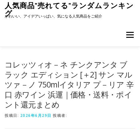
コ
人気商品”売れてる”ランダムランキン
ン
グ
テ
かわいい、アイデアいっぱい、気になる人気商品をご紹介
ン
ツ
へ
メニュー
ス
キ
ッ
プ
コレッツィオ－ネ チンクアンタ ブ
ラック エディション [＋2] サン マル
ツァ－ノ 750mlイタリア プ－リア 辛
口 赤ワイン 浜運｜価格・送料・ポイ
ント還元まとめ
投稿日:
2026年6月29日
投稿者: