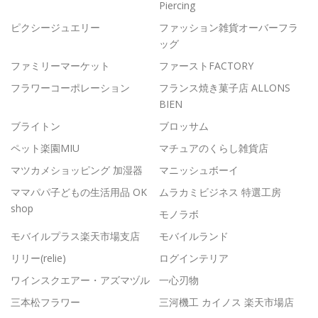
Piercing
ピクシージュエリー
ファッション雑貨オーバーフラ
ッグ
ファミリーマーケット
ファーストFACTORY
フラワーコーポレーション
フランス焼き菓子店 ALLONS
BIEN
ブライトン
ブロッサム
ペット楽園MIU
マチュアのくらし雑貨店
マツカメショッピング 加湿器
マニッシュボーイ
ママパパ子どもの生活用品 OK
ムラカミビジネス 特選工房
shop
モノラボ
モバイルプラス楽天市場支店
モバイルランド
リリー(relie)
ログインテリア
ワインスクエアー・アズマヅル
一心刃物
三本松フラワー
三河機工 カイノス 楽天市場店