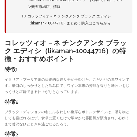
ン楽天市場店」情報
コレッツィオ－ネ チンクアンタ ブラック エディシ
（likaman-10044716）まとめ：購入はこちらから
コレッツィオ－ネ チンクアンタ ブラッ
ク エディシ（likaman-10044716）の特
徴・おすすめポイント
特徴1
イタリア・プーリア州の伝統的な造り手が手掛けた、こだわりの赤ワインで
す。辛口のしっかりとした飲み口で、ワイン本来の芳醇な香りと味わいをじ
っくりと堪能できる仕上がりとなっています。
特徴2
ブラックエディションの名にふさわしい重厚なボトルデザインは、贈り物と
しても喜ばれるはず。食卓に置くだけで華やかな雰囲気が演出され、心ゆく
まで贅沢なひとときを過ごせるだろう。
特徴3