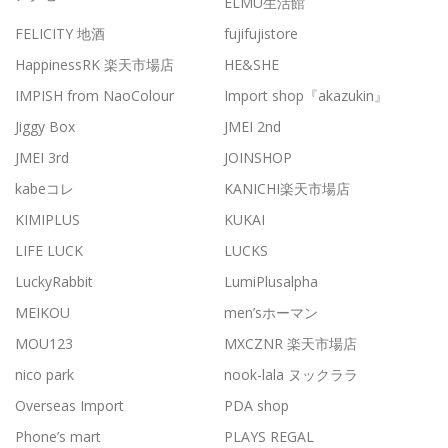
ELMU生活館
FELICITY 地酒
fujifujistore
HappinessRK 楽天市場店
HE&SHE
IMPISH from NaoColour
Import shop『akazukin』
Jiggy Box
JMEI 2nd
JMEI 3rd
JOINSHOP
kabeコレ
KANICHI楽天市場店
KIMIPLUS
KUKAI
LIFE LUCK
LUCKS
LuckyRabbit
LumiPlusalpha
MEIKOU
men’sホーマン
MOU123
MXCZNR 楽天市場店
nico park
nook-lala ヌックララ
Overseas Import
PDA shop
Phone’s mart
PLAYS REGAL