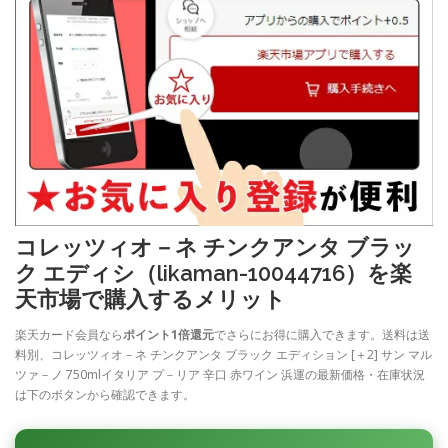
コレッツィオ－ネ チンクアンタ ブラッ
ク エディシ（likaman-10044716）を楽
天市場で購入するメリット
楽天カード会員なら
ポイント1倍還元
でさらにお得に購入できます。送料は送
料別、コレッツィオ－ネ チンクアンタ ブラック エディション [＋2] サン マル
ツァ－ノ 750mlイタリア プ－リア 辛口 赤ワイン 浜運の最新価格・在庫状況
は下のボタンから確認できます。