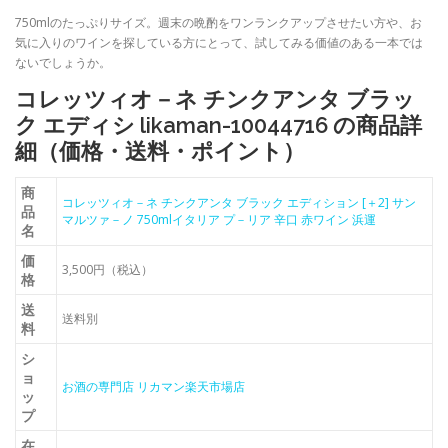
750mlのたっぷりサイズ。週末の晩酌をワンランクアップさせたい方や、お
気に入りのワインを探している方にとって、試してみる価値のある一本では
ないでしょうか。
コレッツィオ－ネ チンクアンタ ブラッ
ク エディシ likaman-10044716 の商品詳
細（価格・送料・ポイント）
商
コレッツィオ－ネ チンクアンタ ブラック エディション [＋2] サン
品
マルツァ－ノ 750mlイタリア プ－リア 辛口 赤ワイン 浜運
名
価
3,500円（税込）
格
送
送料別
料
シ
ョ
お酒の専門店 リカマン楽天市場店
ッ
プ
在