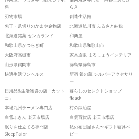
料
らき
刃物市場
創造生活館
包丁・爪切りのかまや金物店
北海道旭川市 ふるさと納税
北海道銘菓 センカランド
和楽屋
和歌山県かつらぎ町
和歌山県和歌山市
大阪府高槻市
家具通販 まるしょうインテリア
山形県鶴岡市
徳島県徳島市
快適生活ワンヘルス
新宿 銀の蔵 シルバーアクセサリ
ー
日用品&生活雑貨の店「カット
暮らしのセレクトショップ
コ」
flaack
本場九州ラーメン専門店
村の鍛冶屋
白雪ふきん 楽天市場店
白雲百貨店 楽天市場店
眠りを仕立てる専門店
私の布団屋さん〜ギフト寝具ベ
SleepTailor
ビー