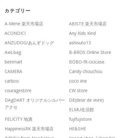
カテゴリー
A-Mime 楽天市場店
ABISTE 楽天市場店
ACONDICI
Any Kids Kind
ANZUDOG/あんずドッグ
ashisuto13
Axis.bag
B-BROS Online Store
beinmart
BOBO-fit-cicicase
CAMERA
Candy chouchou
carboo
coco iine
couragestore
CW store
DAgDART オリジナルシルバー
DE(desir de vivre)
アクセ
ELMU生活館
FELICITY 地酒
fujifujistore
HappinessRK 楽天市場店
HE&SHE