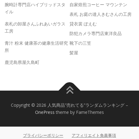
腕時計専門店ハイブリッドスタ
自家焙煎コーヒー マウンテン
イル
表札 お庭の達人きむさんの工房
表札の卸屋さんふれあいガラス
貸衣裳 ぽえむ
工房
防犯カメラ専門店東洋良品
青汁 粉末 健康茶の健康生活研究
靴下の三笠
所
髪屋
鹿児島県屋久島町
Copyright © 2026 人気商品”売れてる”ランダムランキング
–
OnePress
theme by FameThemes
プライバシーポリシー
アフィリエイト免責事項