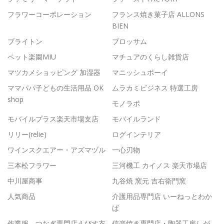
フラワーコーポレーション
フランス焼き菓子店 ALLONS
BIEN
ブライトン
ブロッサム
ペット楽園MIU
マチュアのくらし雑貨店
マツカメショッピング 加湿器
マニッシュボーイ
ママパパ子どもの生活用品 OK
ムラカミビジネス 特選工房
shop
モノラボ
モバイルプラス楽天市場支店
モバイルランド
リリー(relie)
ログインテリア
ワインスクエアー・アズマヅル
一心刃物
三本松フラワー
三河機工 カイノス 楽天市場店
中川屋商事
九谷焼 窯元 吉右衛門窯
人気商品
介護用品専門店 いーねっとわか
ば
作業服、つなぎ専門店えびす衣
信楽焼き専門店・陶器工房しが