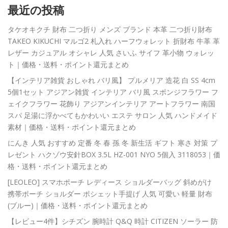
最近の投稿
タケオキクチ 財布 二つ折り メンズ ブランド 本革 二つ折り財布
TAKEO KIKUCHI マルゴ2 札入れ ハーフウォレット 折財布 牛革 革
レザー カジュアル オシャレ 人気 さいふ サイフ 革小物 ウォレッ
ト｜価格・送料・ポイント還元まとめ
【インテリア雑貨 おしゃれ バリ風】 プルメリア 造花 白 SS 4cm
5個1セット アジアン雑貨 インテリア バリ風 スポンジフラワー フ
ェイクフラワー 花飾り アジアンインテリア アートフラワー 南国
スパ 足湯に浮かべてもかわいい エステ サロン 人気 ハンドメイド
素材｜価格・送料・ポイント還元まとめ
にんき 人気 おすすめ 定番 冬 春 孫 冬 新生活 ギフト 寒さ 対策 プ
レゼント ハクゾウ安針BOX 3.5L HZ-001 NYO 5個入 3118053｜価
格・送料・ポイント還元まとめ
[LEOLEO] スマホポーチ レディース ショルダーバッグ 斜めがけ
携帯ポーチ ショルダー ポシェット手提げ 人気 可愛い 軽量 財布
(ブルー)｜価格・送料・ポイント還元まとめ
【レビュー4件】シチズン 腕時計 Q&Q 時計 CITIZEN ソーラー 防