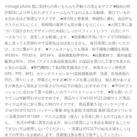
※image photo 肌に気持ちの良いもちもち手触りの洗えるマスク ■独自の特
許製法により作られたポリフォームならではのぷるぷる触感。 着けているの
を忘れるほど快適なマスクです。 ■弾力性と密着感、伸縮性に優れ、会話中も
マスクがズレにくく、長時間の着用でも耳が痛くなりにくい。 ■人間工学に基
づいて設計されたデザインのため顔にしっかりフィットしつつ、口元にスペ
ースをつくり、息苦しさを軽減します。 ■洗濯機の手洗いモードで100回繰り
返し洗っても型崩れや寸法変化はほぼありません。 毎日清潔にお使いいただ
け、エコに繋がります。 ■フィルターなしでも飛沫・粒子捕集の機能を発揮。
VFE80％、PFE85％、BFE69％、花粉捕集効率99％。 ■抗菌素材で、紫外線遮
蔽率は99％。 FDA（アメリカ食品医薬品局）の認証を受けた工場で生産され
た安心の品質。 ■専門機関にて各試験実施済みです。 米国ネルソン研究所
(VFE、PFE、BFE)、カケンテストセンター(花粉捕集効率、洗濯、生地表面の
凹凸、滑りにくさ、呼吸のしやすさ)■Sサイズを選ぶ目安は、個人差がありま
すが鼻先から顎先までの長さが7cm以下の場合におすすめです。 ■TPOやファ
ッションに合わせて選べる嬉しいカラーバリエーションです。 ■落ち着いたブ
ラウンは年齢問わずおすすめです。 商品サイズ:w163 h125 詳細サイズ:商品
サイズは半分に折り畳んだ時のサイズです。 商品重量:5.3g パッケージサイ
ズ:w130 d15 h215 パッケージ重量:40g 生産国:大韓民国 素材:湿式ポリウレタ
ン 品番:JGM1011SBR ・マスクは感染（侵入）を完全に防ぐものではありませ
ん。 ・乳児や呼吸に異常のある方、自らの意思により本品を着脱することが
できない方は使用しないでください。 ・洗濯は30℃以下のぬるま湯もしくは
水での手洗いをお勧めします。洗濯後は形を整えて陰干ししてください。