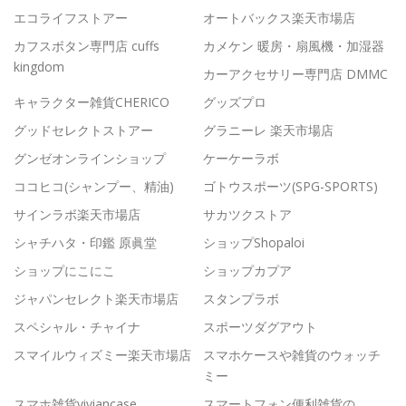
エコライフストアー
オートバックス楽天市場店
カフスボタン専門店 cuffs
カメケン 暖房・扇風機・加湿器
kingdom
カーアクセサリー専門店 DMMC
キャラクター雑貨CHERICO
グッズプロ
グッドセレクトストアー
グラニーレ 楽天市場店
グンゼオンラインショップ
ケーケーラボ
ココヒコ(シャンプー、精油)
ゴトウスポーツ(SPG-SPORTS)
サインラボ楽天市場店
サカツクストア
シャチハタ・印鑑 原眞堂
ショップShopaloi
ショップにこにこ
ショップカプア
ジャパンセレクト楽天市場店
スタンプラボ
スペシャル・チャイナ
スポーツダグアウト
スマイルウィズミー楽天市場店
スマホケースや雑貨のウォッチ
ミー
スマホ雑貨viviancase
スマートフォン便利雑貨の