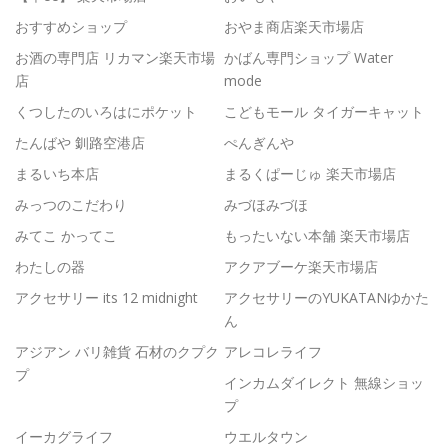
おすすめショップ
おやま商店楽天市場店
お酒の専門店 リカマン楽天市場
かばん専門ショップ Water
店
mode
くつしたのいろはにポケット
こどもモール タイガーキャット
たんばや 釧路空港店
ぺんぎんや
まるいち本店
まるくぱーじゅ 楽天市場店
みっつのこだわり
みづほみづほ
みてこ かってこ
もったいない本舗 楽天市場店
わたしの器
アクアブーケ楽天市場店
アクセサリー its 12 midnight
アクセサリーのYUKATANゆかた
ん
アジアン バリ雑貨 石材のクプク
アレコレライフ
プ
インカムダイレクト 無線ショッ
プ
イーカグライフ
ウエルタウン