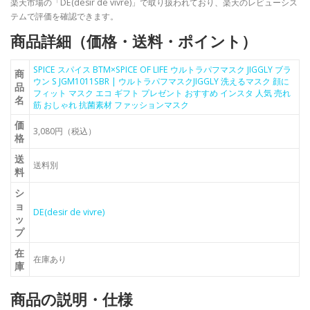
楽天市場の「DE(desir de vivre)」で取り扱われており、楽天のレビューシス
テムで評価を確認できます。
商品詳細（価格・送料・ポイント）
SPICE スパイス BTM×SPICE OF LIFE ウルトラパフマスク JIGGLY ブラ
商
ウン S JGM1011SBR | ウルトラパフマスクJIGGLY 洗えるマスク 顔に
品
フィット マスク エコ ギフト プレゼント おすすめ インスタ 人気 売れ
名
筋 おしゃれ 抗菌素材 ファッションマスク
価
3,080円（税込）
格
送
送料別
料
シ
ョ
DE(desir de vivre)
ッ
プ
在
在庫あり
庫
商品の説明・仕様