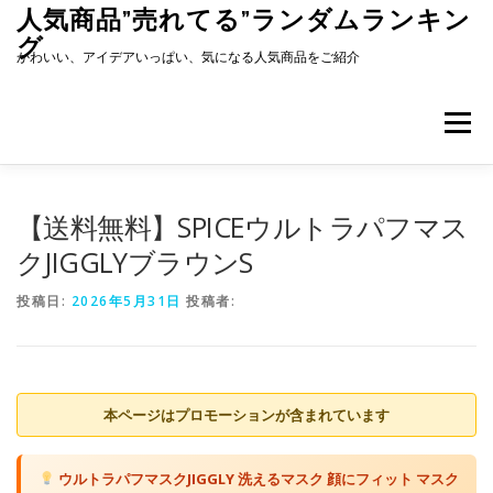
コ
人気商品”売れてる”ランダムランキン
ン
グ
テ
かわいい、アイデアいっぱい、気になる人気商品をご紹介
ン
ツ
へ
メニュー
ス
キ
ッ
プ
【送料無料】SPICEウルトラパフマス
クJIGGLYブラウンS
投稿日:
2026年5月31日
投稿者:
本ページはプロモーションが含まれています
ウルトラパフマスクJIGGLY 洗えるマスク 顔にフィット マスク