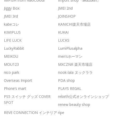
IMPISH from NaoColour
Import shop『akazukin』
Jiggy Box
JMEI 2nd
JMEI 3rd
JOINSHOP
kabeコレ
KANICHI楽天市場店
KIMIPLUS
KUKAI
LIFE LUCK
LUCKS
LuckyRabbit
LumiPlusalpha
MEIKOU
men’sホーマン
MOU123
MXCZNR 楽天市場店
nico park
nook-lala ヌックララ
Overseas Import
PDA shop
Phone’s mart
PLAYS REGAL
PS5 スイッチ グッズ COVER
rebirth公式オンラインショップ
SPOT
renew beauty shop
REVE CONNECTION インテリア
ripe