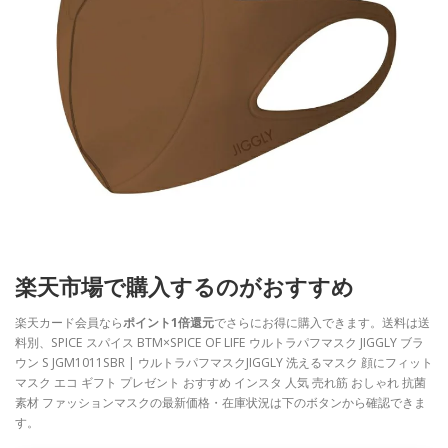
楽天市場で購入するのがおすすめ
楽天カード会員なら
ポイント1倍還元
でさらにお得に購入できます。送料は送
料別、SPICE スパイス BTM×SPICE OF LIFE ウルトラパフマスク JIGGLY ブラ
ウン S JGM1011SBR | ウルトラパフマスクJIGGLY 洗えるマスク 顔にフィット
マスク エコ ギフト プレゼント おすすめ インスタ 人気 売れ筋 おしゃれ 抗菌
素材 ファッションマスクの最新価格・在庫状況は下のボタンから確認できま
す。