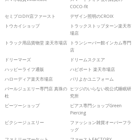
COCO-fit
セミプロDIY店ファースト
デザイン照明のCROIX
トウカイショップ
トラックストップターン楽天市
場店
トラック用品貨物堂 楽天市場店
トランシーバー館インカム専門
店
ドリーマーズ
ドリームスクエア
ハッピーライフ通販
ハピポート 楽天市場店
ハローディア楽天市場店
バリよかユニフォーム
パールジュエリー専門店 真珠の
ヒツジのいらない枕公式睡眠研
杜
究所
ビーツーショップ
ピアス専門ショップGreen
Piercing
ピクシージュエリー
ファッション雑貨オーバーフラ
ッグ
ファミリーマーケット
ファーストFACTORY