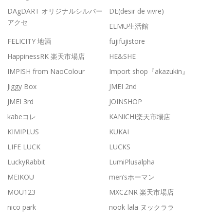
DAgDART オリジナルシルバー
DE(desir de vivre)
アクセ
ELMU生活館
FELICITY 地酒
fujifujistore
HappinessRK 楽天市場店
HE&SHE
IMPISH from NaoColour
Import shop『akazukin』
Jiggy Box
JMEI 2nd
JMEI 3rd
JOINSHOP
kabeコレ
KANICHI楽天市場店
KIMIPLUS
KUKAI
LIFE LUCK
LUCKS
LuckyRabbit
LumiPlusalpha
MEIKOU
men’sホーマン
MOU123
MXCZNR 楽天市場店
nico park
nook-lala ヌックララ