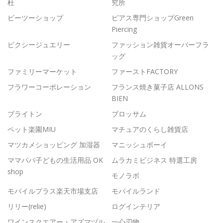
杜
究所
ビーツーショップ
ピアス専門ショップGreen
Piercing
ピクシージュエリー
ファッション雑貨オーバーフラ
ッグ
ファミリーマーケット
ファーストFACTORY
フラワーコーポレーション
フランス焼き菓子店 ALLONS
BIEN
ブライトン
ブロッサム
ペット楽園MIU
マチュアのくらし雑貨店
マツカメショッピング 加湿器
マニッシュボーイ
ママパパ子どもの生活用品 OK
ムラカミビジネス 特選工房
shop
モノラボ
モバイルプラス楽天市場支店
モバイルランド
リリー(relie)
ログインテリア
ワインスクエアー・アズマヅル
一心刃物