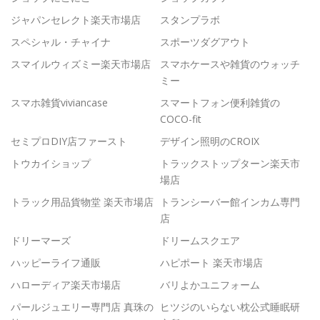
ジャパンセレクト楽天市場店
スタンプラボ
スペシャル・チャイナ
スポーツダグアウト
スマイルウィズミー楽天市場店
スマホケースや雑貨のウォッチ
ミー
スマホ雑貨viviancase
スマートフォン便利雑貨の
COCO-fit
セミプロDIY店ファースト
デザイン照明のCROIX
トウカイショップ
トラックストップターン楽天市
場店
トラック用品貨物堂 楽天市場店
トランシーバー館インカム専門
店
ドリーマーズ
ドリームスクエア
ハッピーライフ通販
ハピポート 楽天市場店
ハローディア楽天市場店
バリよかユニフォーム
パールジュエリー専門店 真珠の
ヒツジのいらない枕公式睡眠研