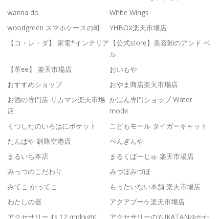
wanna do
White Wings
woodgreen スマホケースの町
YHBOX楽天市場店
【コ・レ・ダ】 家電*インテリア
【公式store】美容卸のアンド ベ
ル
【革ee】 楽天市場店
おいもや
おすすめショップ
おやま商店楽天市場店
お酒の専門店 リカマン楽天市場
かばん専門ショップ Water
店
mode
くつしたのいろはにポケット
こどもモール タイガーキャット
たんばや 釧路空港店
ぺんぎんや
まるいち本店
まるくぱーじゅ 楽天市場店
みっつのこだわり
みづほみづほ
みてこ かってこ
もったいない本舗 楽天市場店
わたしの器
アクアブーケ楽天市場店
アクセサリー its 12 midnight
アクセサリーのYUKATANゆかた