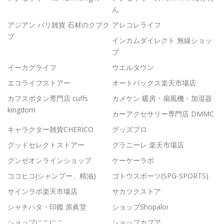
ん
アジアン バリ雑貨 石材のクプク
アレコレライフ
プ
インカムダイレクト 無線ショッ
プ
イーカグライフ
ウエルタウン
エコライフストアー
オートバックス楽天市場店
カフスボタン専門店 cuffs
カメケン 暖房・扇風機・加湿器
kingdom
カーアクセサリー専門店 DMMC
キャラクター雑貨CHERICO
グッズプロ
グッドセレクトストアー
グラニーレ 楽天市場店
グンゼオンラインショップ
ケーケーラボ
ココヒコ(シャンプー、精油)
ゴトウスポーツ(SPG-SPORTS)
サインラボ楽天市場店
サカツクストア
シャチハタ・印鑑 原眞堂
ショップShopaloi
ショップにこにこ
ショップカプア