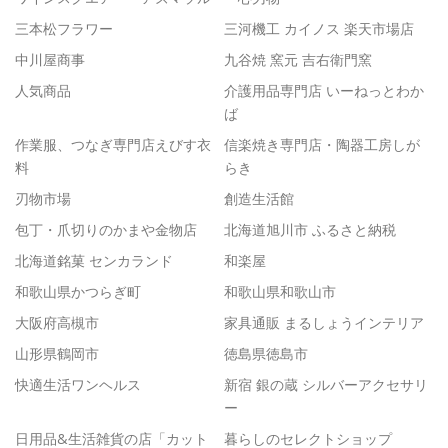
三本松フラワー
三河機工 カイノス 楽天市場店
中川屋商事
九谷焼 窯元 吉右衛門窯
人気商品
介護用品専門店 いーねっとわか
ば
作業服、つなぎ専門店えびす衣
信楽焼き専門店・陶器工房しが
料
らき
刃物市場
創造生活館
包丁・爪切りのかまや金物店
北海道旭川市 ふるさと納税
北海道銘菓 センカランド
和楽屋
和歌山県かつらぎ町
和歌山県和歌山市
大阪府高槻市
家具通販 まるしょうインテリア
山形県鶴岡市
徳島県徳島市
快適生活ワンヘルス
新宿 銀の蔵 シルバーアクセサリ
ー
日用品&生活雑貨の店「カット
暮らしのセレクトショップ