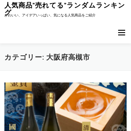
コ
人気商品”売れてる”ランダムランキン
ン
グ
テ
かわいい、アイデアいっぱい、気になる人気商品をご紹介
ン
ツ
へ
メニュー
ス
キ
ッ
プ
カテゴリー:
大阪府高槻市