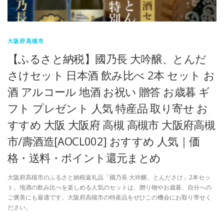
大阪府高槻市
【ふるさと納税】國乃長 大吟醸、とんだ
さけセット 日本酒 飲み比べ 2本 セット お
酒 アルコール 地酒 お祝い 贈答 お歳暮 ギ
フト プレゼント 人気 特産品 取り寄せ お
すすめ 大阪 大阪府 高槻 高槻市 大阪府高槻
市/壽酒造[AOCL002] おすすめ 人気｜価
格・送料・ポイント還元まとめ
大阪府高槻市のふるさと納税返礼品「國乃長 大吟醸、とんださけ」2本セッ
ト。地酒の飲み比べを楽しめる人気のセットは、贈り物やお歳暮、自分への
ご褒美にも最適です。大阪府高槻市の特産品をぜひこの機会にお取り寄せく
ださい。