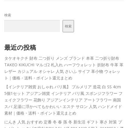
検索
検索
最近の投稿
タケオキクチ 財布 二つ折り メンズ ブランド 本革 二つ折り財布
TAKEO KIKUCHI マルゴ2 札入れ ハーフウォレット 折財布 牛革 革
レザー カジュアル オシャレ 人気 さいふ サイフ 革小物 ウォレッ
ト｜価格・送料・ポイント還元まとめ
【インテリア雑貨 おしゃれ バリ風】 プルメリア 造花 白 SS 4cm
5個1セット アジアン雑貨 インテリア バリ風 スポンジフラワー フ
ェイクフラワー 花飾り アジアンインテリア アートフラワー 南国
スパ 足湯に浮かべてもかわいい エステ サロン 人気 ハンドメイド
素材｜価格・送料・ポイント還元まとめ
にんき 人気 おすすめ 定番 冬 春 孫 冬 新生活 ギフト 寒さ 対策 プ