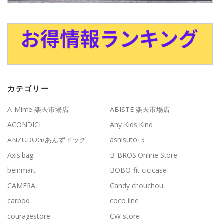
カテゴリー
A-Mime 楽天市場店
ABISTE 楽天市場店
ACONDICI
Any Kids Kind
ANZUDOG/あんずドッグ
ashisuto13
Axis.bag
B-BROS Online Store
beinmart
BOBO-fit-cicicase
CAMERA
Candy chouchou
carboo
coco iine
couragestore
CW store