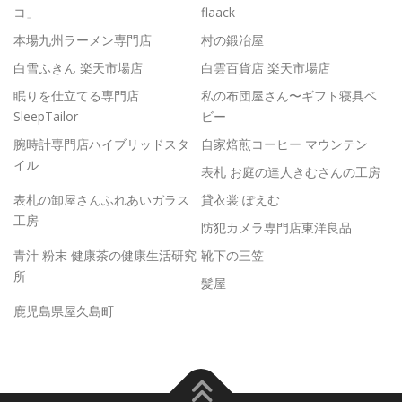
コ」
flaack
本場九州ラーメン専門店
村の鍛冶屋
白雪ふきん 楽天市場店
白雲百貨店 楽天市場店
眠りを仕立てる専門店
私の布団屋さん〜ギフト寝具ベ
SleepTailor
ビー
腕時計専門店ハイブリッドスタ
自家焙煎コーヒー マウンテン
イル
表札 お庭の達人きむさんの工房
表札の卸屋さんふれあいガラス
貸衣裳 ぽえむ
工房
防犯カメラ専門店東洋良品
青汁 粉末 健康茶の健康生活研究
靴下の三笠
所
髪屋
鹿児島県屋久島町