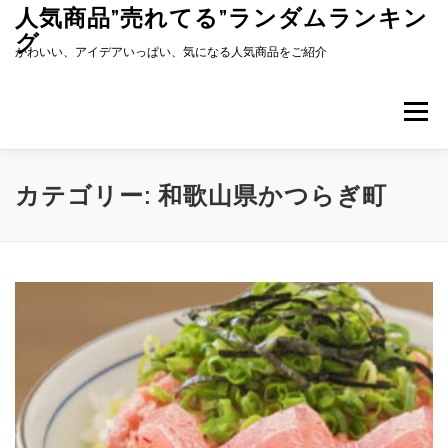
コ
人気商品”売れてる”ランダムランキン
ン
グ
テ
かわいい、アイデアいっぱい、気になる人気商品をご紹介
ン
ツ
へ
メニュー
ス
キ
ッ
プ
カテゴリー:
和歌山県かつらぎ町