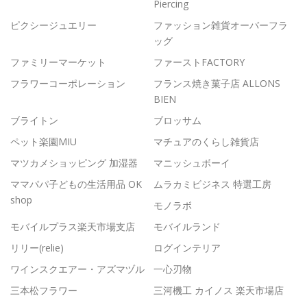
Piercing
ピクシージュエリー
ファッション雑貨オーバーフラ
ッグ
ファミリーマーケット
ファーストFACTORY
フラワーコーポレーション
フランス焼き菓子店 ALLONS
BIEN
ブライトン
ブロッサム
ペット楽園MIU
マチュアのくらし雑貨店
マツカメショッピング 加湿器
マニッシュボーイ
ママパパ子どもの生活用品 OK
ムラカミビジネス 特選工房
shop
モノラボ
モバイルプラス楽天市場支店
モバイルランド
リリー(relie)
ログインテリア
ワインスクエアー・アズマヅル
一心刃物
三本松フラワー
三河機工 カイノス 楽天市場店