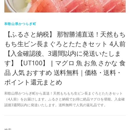
和歌山県かつらぎ町
【ふるさと納税】 那智勝浦直送！天然もち
もち生ビン長まぐろとたたきセット 4人前
【入金確認後、3週間以内に発送いたしま
す】【UT100】 | マグロ 魚 お魚 さかな 食
品 人気 おすすめ 送料無料｜価格・送料・
ポイント還元まとめ
和歌山県かつらぎ町から直送！天然もちもち生ビン長まぐろとたたきセット
（4人前）をお届けします。ふるさと納税でお得に絶品マグロを堪能。入金確
認後3週間以内に発送いたします。送料無料で人気の返礼品です。
検索