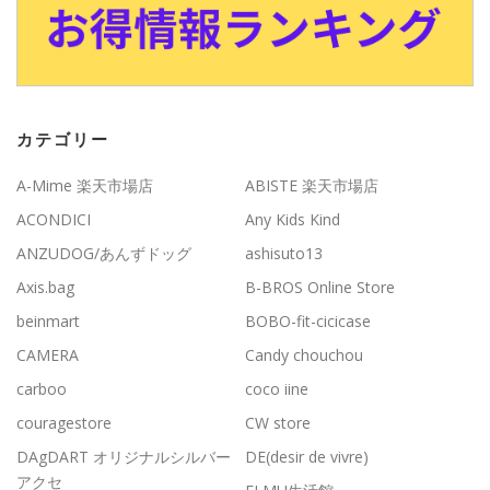
カテゴリー
A-Mime 楽天市場店
ABISTE 楽天市場店
ACONDICI
Any Kids Kind
ANZUDOG/あんずドッグ
ashisuto13
Axis.bag
B-BROS Online Store
beinmart
BOBO-fit-cicicase
CAMERA
Candy chouchou
carboo
coco iine
couragestore
CW store
DAgDART オリジナルシルバー
DE(desir de vivre)
アクセ