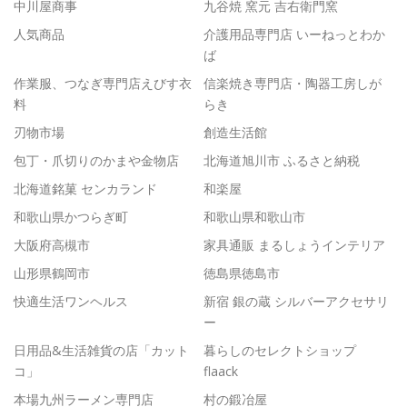
中川屋商事
九谷焼 窯元 吉右衛門窯
人気商品
介護用品専門店 いーねっとわか
ば
作業服、つなぎ専門店えびす衣
信楽焼き専門店・陶器工房しが
料
らき
刃物市場
創造生活館
包丁・爪切りのかまや金物店
北海道旭川市 ふるさと納税
北海道銘菓 センカランド
和楽屋
和歌山県かつらぎ町
和歌山県和歌山市
大阪府高槻市
家具通販 まるしょうインテリア
山形県鶴岡市
徳島県徳島市
快適生活ワンヘルス
新宿 銀の蔵 シルバーアクセサリ
ー
日用品&生活雑貨の店「カット
暮らしのセレクトショップ
コ」
flaack
本場九州ラーメン専門店
村の鍛冶屋