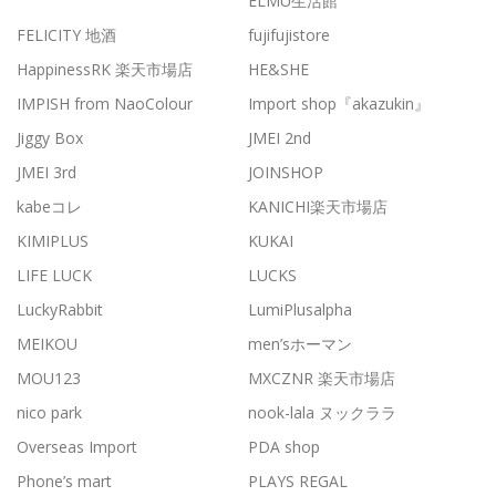
ELMU生活館
FELICITY 地酒
fujifujistore
HappinessRK 楽天市場店
HE&SHE
IMPISH from NaoColour
Import shop『akazukin』
Jiggy Box
JMEI 2nd
JMEI 3rd
JOINSHOP
kabeコレ
KANICHI楽天市場店
KIMIPLUS
KUKAI
LIFE LUCK
LUCKS
LuckyRabbit
LumiPlusalpha
MEIKOU
men’sホーマン
MOU123
MXCZNR 楽天市場店
nico park
nook-lala ヌックララ
Overseas Import
PDA shop
Phone’s mart
PLAYS REGAL