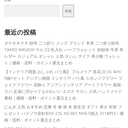
検索
最近の投稿
タケオキクチ 財布 二つ折り メンズ ブランド 本革 二つ折り財布
TAKEO KIKUCHI マルゴ2 札入れ ハーフウォレット 折財布 牛革 革
レザー カジュアル オシャレ 人気 さいふ サイフ 革小物 ウォレッ
ト｜価格・送料・ポイント還元まとめ
【インテリア雑貨 おしゃれ バリ風】 プルメリア 造花 白 SS 4cm
5個1セット アジアン雑貨 インテリア バリ風 スポンジフラワー フ
ェイクフラワー 花飾り アジアンインテリア アートフラワー 南国
スパ 足湯に浮かべてもかわいい エステ サロン 人気 ハンドメイド
素材｜価格・送料・ポイント還元まとめ
にんき 人気 おすすめ 定番 冬 春 孫 冬 新生活 ギフト 寒さ 対策 プ
レゼント ハクゾウ安針BOX 3.5L HZ-001 NYO 5個入 3118053｜価
格・送料・ポイント還元まとめ