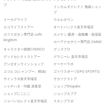
プ
インカムダイレクト 無線ショッ
プ
イーカグライフ
ウエルタウン
エコライフストアー
オートバックス楽天市場店
カフスボタン専門店 cuffs
カメケン 暖房・扇風機・加湿器
kingdom
カーアクセサリー専門店 DMMC
キャラクター雑貨CHERICO
グッズプロ
グッドセレクトストアー
グラニーレ 楽天市場店
グンゼオンラインショップ
ケーケーラボ
ココヒコ(シャンプー、精油)
ゴトウスポーツ(SPG-SPORTS)
サインラボ楽天市場店
サカツクストア
シャチハタ・印鑑 原眞堂
ショップShopaloi
ショップにこにこ
ショップカプア
ジャパンセレクト楽天市場店
スタンプラボ