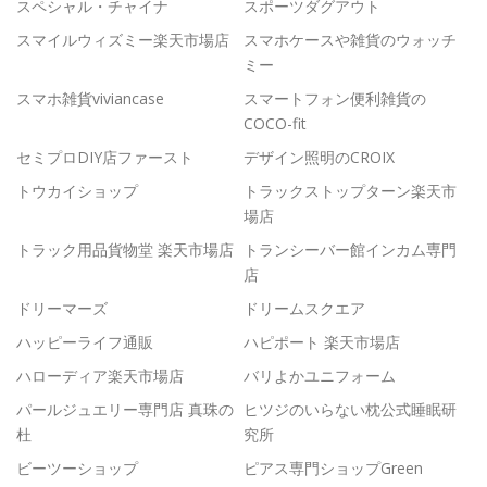
スペシャル・チャイナ
スポーツダグアウト
スマイルウィズミー楽天市場店
スマホケースや雑貨のウォッチ
ミー
スマホ雑貨viviancase
スマートフォン便利雑貨の
COCO-fit
セミプロDIY店ファースト
デザイン照明のCROIX
トウカイショップ
トラックストップターン楽天市
場店
トラック用品貨物堂 楽天市場店
トランシーバー館インカム専門
店
ドリーマーズ
ドリームスクエア
ハッピーライフ通販
ハピポート 楽天市場店
ハローディア楽天市場店
バリよかユニフォーム
パールジュエリー専門店 真珠の
ヒツジのいらない枕公式睡眠研
杜
究所
ビーツーショップ
ピアス専門ショップGreen