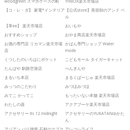
woodgreen スマホケースの町
YHBOX楽天市場店
【コ・レ・ダ】 家電*インテリア
【公式store】美容卸のアンド ベ
ル
【革ee】 楽天市場店
おいもや
おすすめショップ
おやま商店楽天市場店
お酒の専門店 リカマン楽天市場
かばん専門ショップ Water
店
mode
くつしたのいろはにポケット
こどもモール タイガーキャット
たんばや 釧路空港店
ぺんぎんや
まるいち本店
まるくぱーじゅ 楽天市場店
みっつのこだわり
みづほみづほ
みてこ かってこ
もったいない本舗 楽天市場店
わたしの器
アクアブーケ楽天市場店
アクセサリー its 12 midnight
アクセサリーのYUKATANゆかた
ん
アジアン バリ雑貨 石材のクプク
アレコレライフ