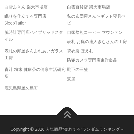
白雪ふきん 楽天市場店
白雲百貨店 楽天市場店
眠りを仕立てる専門店
私の布団屋さん〜ギフト寝具ベ
SleepTailor
ビー
腕時計専門店ハイブリッドスタ
自家焙煎コーヒー マウンテン
イル
表札 お庭の達人きむさんの工房
表札の卸屋さんふれあいガラス
貸衣裳 ぽえむ
工房
防犯カメラ専門店東洋良品
青汁 粉末 健康茶の健康生活研究
靴下の三笠
所
髪屋
鹿児島県屋久島町
Copyright © 2026 人気商品”売れてる”ランダムランキング
–