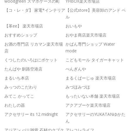
woodgreen スマホケースの町
YHBOX楽天市場店
【コ・レ・ダ】 家電*インテリア
【公式store】美容卸のアンド ベ
ル
【革ee】 楽天市場店
おいもや
おすすめショップ
おやま商店楽天市場店
お酒の専門店 リカマン楽天市場
かばん専門ショップ Water
店
mode
くつしたのいろはにポケット
こどもモール タイガーキャット
たんばや 釧路空港店
ぺんぎんや
まるいち本店
まるくぱーじゅ 楽天市場店
みっつのこだわり
みづほみづほ
みてこ かってこ
もったいない本舗 楽天市場店
わたしの器
アクアブーケ楽天市場店
アクセサリー its 12 midnight
アクセサリーのYUKATANゆかた
ん
アジアン バリ雑貨 石材のクプク
アレコレライフ