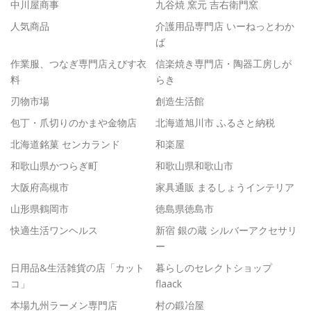
中川屋商事
九谷焼 窯元 吉右衛門窯
人気商品
介護用品専門店 いーねっとわか
ば
作業服、つなぎ専門店えびす衣
信楽焼き専門店・陶器工房しが
料
らき
刃物市場
創造生活館
包丁・爪切りのかまや金物店
北海道旭川市 ふるさと納税
北海道銘菓 センカランド
和楽屋
和歌山県かつらぎ町
和歌山県和歌山市
大阪府高槻市
家具通販 まるしょうインテリア
山形県鶴岡市
徳島県徳島市
快適生活ワンヘルス
新宿 銀の蔵 シルバーアクセサリ
ー
日用品&生活雑貨の店「カット
暮らしのセレクトショップ
コ」
flaack
本場九州ラーメン専門店
村の鍛冶屋