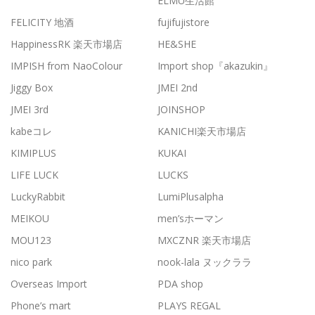
ELMU生活館
FELICITY 地酒
fujifujistore
HappinessRK 楽天市場店
HE&SHE
IMPISH from NaoColour
Import shop『akazukin』
Jiggy Box
JMEI 2nd
JMEI 3rd
JOINSHOP
kabeコレ
KANICHI楽天市場店
KIMIPLUS
KUKAI
LIFE LUCK
LUCKS
LuckyRabbit
LumiPlusalpha
MEIKOU
men’sホーマン
MOU123
MXCZNR 楽天市場店
nico park
nook-lala ヌックララ
Overseas Import
PDA shop
Phone’s mart
PLAYS REGAL