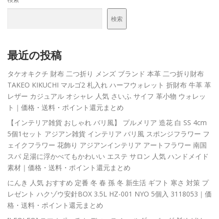
検索
最近の投稿
タケオキクチ 財布 二つ折り メンズ ブランド 本革 二つ折り財布
TAKEO KIKUCHI マルゴ2 札入れ ハーフウォレット 折財布 牛革 革
レザー カジュアル オシャレ 人気 さいふ サイフ 革小物 ウォレッ
ト｜価格・送料・ポイント還元まとめ
【インテリア雑貨 おしゃれ バリ風】 プルメリア 造花 白 SS 4cm
5個1セット アジアン雑貨 インテリア バリ風 スポンジフラワー フ
ェイクフラワー 花飾り アジアンインテリア アートフラワー 南国
スパ 足湯に浮かべてもかわいい エステ サロン 人気 ハンドメイド
素材｜価格・送料・ポイント還元まとめ
にんき 人気 おすすめ 定番 冬 春 孫 冬 新生活 ギフト 寒さ 対策 プ
レゼント ハクゾウ安針BOX 3.5L HZ-001 NYO 5個入 3118053｜価
格・送料・ポイント還元まとめ