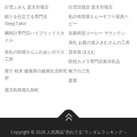
白雪ふきん 楽天市場店
白雲百貨店 楽天市場店
眠りを仕立てる専門店
私の布団屋さん〜ギフト寝具ベ
SleepTailor
ビー
腕時計専門店ハイブリッドスタ
自家焙煎コーヒー マウンテン
イル
表札 お庭の達人きむさんの工房
表札の卸屋さんふれあいガラス
貸衣裳 ぽえむ
工房
防犯カメラ専門店東洋良品
青汁 粉末 健康茶の健康生活研究
靴下の三笠
所
髪屋
鹿児島県屋久島町
Copyright © 2026 人気商品”売れてる”ランダムランキング
–