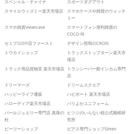
スペシャル・チャイナ
スポーツダグアウト
スマイルウィズミー楽天市場店
スマホケースや雑貨のウォッチ
ミー
スマホ雑貨viviancase
スマートフォン便利雑貨の
COCO-fit
セミプロDIY店ファースト
デザイン照明のCROIX
トウカイショップ
トラックストップターン楽天市
場店
トラック用品貨物堂 楽天市場店
トランシーバー館インカム専門
店
ドリーマーズ
ドリームスクエア
ハッピーライフ通販
ハピポート 楽天市場店
ハローディア楽天市場店
バリよかユニフォーム
パールジュエリー専門店 真珠の
ヒツジのいらない枕公式睡眠研
杜
究所
ビーツーショップ
ピアス専門ショップGreen