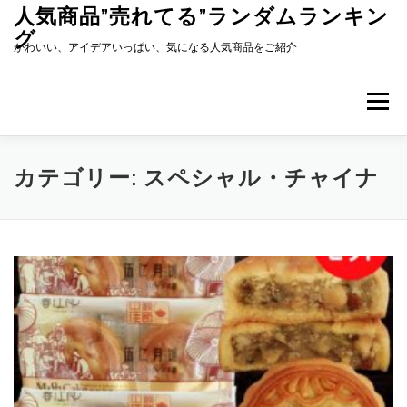
コ
人気商品”売れてる”ランダムランキン
ン
グ
テ
かわいい、アイデアいっぱい、気になる人気商品をご紹介
ン
ツ
へ
メニュー
ス
キ
ッ
プ
カテゴリー:
スペシャル・チャイナ