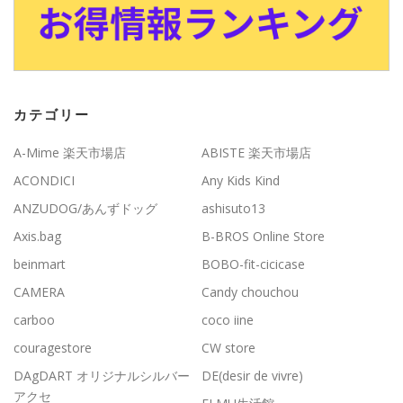
カテゴリー
A-Mime 楽天市場店
ABISTE 楽天市場店
ACONDICI
Any Kids Kind
ANZUDOG/あんずドッグ
ashisuto13
Axis.bag
B-BROS Online Store
beinmart
BOBO-fit-cicicase
CAMERA
Candy chouchou
carboo
coco iine
couragestore
CW store
DAgDART オリジナルシルバー
DE(desir de vivre)
アクセ