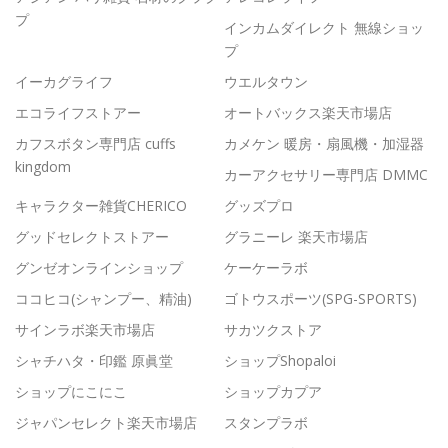
プ
インカムダイレクト 無線ショッ
プ
イーカグライフ
ウエルタウン
エコライフストアー
オートバックス楽天市場店
カフスボタン専門店 cuffs
カメケン 暖房・扇風機・加湿器
kingdom
カーアクセサリー専門店 DMMC
キャラクター雑貨CHERICO
グッズプロ
グッドセレクトストアー
グラニーレ 楽天市場店
グンゼオンラインショップ
ケーケーラボ
ココヒコ(シャンプー、精油)
ゴトウスポーツ(SPG-SPORTS)
サインラボ楽天市場店
サカツクストア
シャチハタ・印鑑 原眞堂
ショップShopaloi
ショップにこにこ
ショップカプア
ジャパンセレクト楽天市場店
スタンプラボ