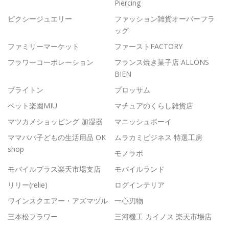
Piercing
ピクシージュエリー
ファッション雑貨オーバーフラ
ッグ
ファミリーマーケット
ファーストFACTORY
フラワーコーポレーション
フランス焼き菓子店 ALLONS
BIEN
ブライトン
ブロッサム
ペット楽園MIU
マチュアのくらし雑貨店
マツカメショッピング 加湿器
マニッシュボーイ
ママパパ子どもの生活用品 OK
ムラカミビジネス 特選工房
shop
モノラボ
モバイルプラス楽天市場支店
モバイルランド
リリー(relie)
ログインテリア
ワインスクエアー・アズマヅル
一心刃物
三本松フラワー
三河機工 カイノス 楽天市場店