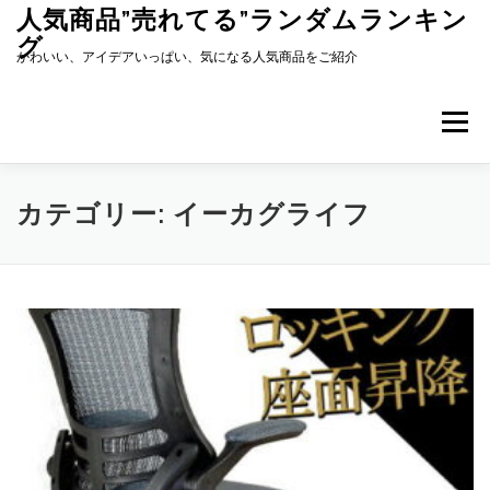
コ
人気商品”売れてる”ランダムランキン
ン
グ
テ
かわいい、アイデアいっぱい、気になる人気商品をご紹介
ン
ツ
へ
メニュー
ス
キ
ッ
プ
カテゴリー:
イーカグライフ