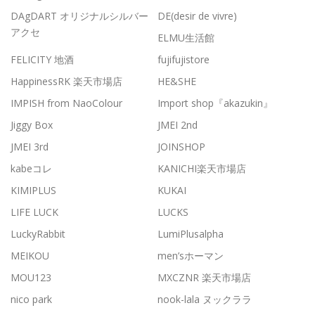
DAgDART オリジナルシルバー
DE(desir de vivre)
アクセ
ELMU生活館
FELICITY 地酒
fujifujistore
HappinessRK 楽天市場店
HE&SHE
IMPISH from NaoColour
Import shop『akazukin』
Jiggy Box
JMEI 2nd
JMEI 3rd
JOINSHOP
kabeコレ
KANICHI楽天市場店
KIMIPLUS
KUKAI
LIFE LUCK
LUCKS
LuckyRabbit
LumiPlusalpha
MEIKOU
men’sホーマン
MOU123
MXCZNR 楽天市場店
nico park
nook-lala ヌックララ