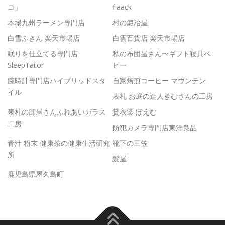
コ」
flaack
本場九州ラーメン専門店
村の鍛冶屋
白雪ふきん 楽天市場店
白雲百貨店 楽天市場店
眠りを仕立てる専門店
私の布団屋さん〜ギフト寝具ベ
SleepTailor
ビー
腕時計専門店ハイブリッドスタ
自家焙煎コーヒー マウンテン
イル
表札 お庭の達人きむさんの工房
表札の卸屋さんふれあいガラス
貸衣裳 ぽえむ
工房
防犯カメラ専門店東洋良品
青汁 粉末 健康茶の健康生活研究
靴下の三笠
所
髪屋
鹿児島県屋久島町