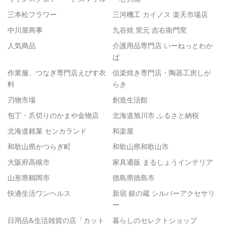
三本松フラワー
三河機工 カイノス 楽天市場店
中川屋商事
九谷焼 窯元 吉右衛門窯
人気商品
介護用品専門店 いーねっとわか
ば
作業服、つなぎ専門店えびす衣
信楽焼き専門店・陶器工房しが
料
らき
刃物市場
創造生活館
包丁・爪切りのかまや金物店
北海道旭川市 ふるさと納税
北海道銘菓 センカランド
和楽屋
和歌山県かつらぎ町
和歌山県和歌山市
大阪府高槻市
家具通販 まるしょうインテリア
山形県鶴岡市
徳島県徳島市
快適生活ワンヘルス
新宿 銀の蔵 シルバーアクセサリ
ー
日用品&生活雑貨の店「カット
暮らしのセレクトショップ