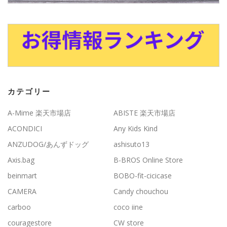
カテゴリー
A-Mime 楽天市場店
ABISTE 楽天市場店
ACONDICI
Any Kids Kind
ANZUDOG/あんずドッグ
ashisuto13
Axis.bag
B-BROS Online Store
beinmart
BOBO-fit-cicicase
CAMERA
Candy chouchou
carboo
coco iine
couragestore
CW store