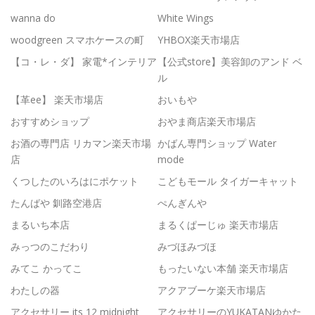
wanna do
White Wings
woodgreen スマホケースの町
YHBOX楽天市場店
【コ・レ・ダ】 家電*インテリア
【公式store】美容卸のアンド ベ
ル
【革ee】 楽天市場店
おいもや
おすすめショップ
おやま商店楽天市場店
お酒の専門店 リカマン楽天市場
かばん専門ショップ Water
店
mode
くつしたのいろはにポケット
こどもモール タイガーキャット
たんばや 釧路空港店
ぺんぎんや
まるいち本店
まるくぱーじゅ 楽天市場店
みっつのこだわり
みづほみづほ
みてこ かってこ
もったいない本舗 楽天市場店
わたしの器
アクアブーケ楽天市場店
アクセサリー its 12 midnight
アクセサリーのYUKATANゆかた