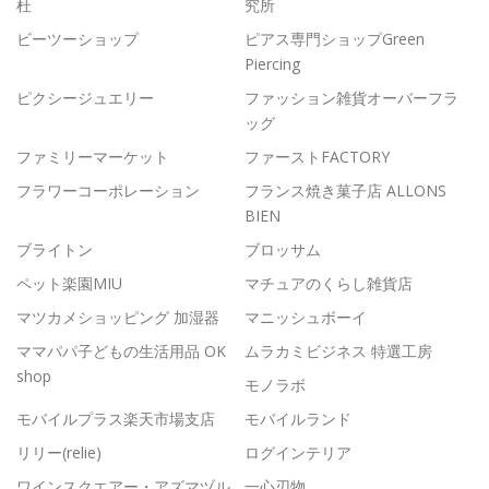
杜
究所
ビーツーショップ
ピアス専門ショップGreen
Piercing
ピクシージュエリー
ファッション雑貨オーバーフラ
ッグ
ファミリーマーケット
ファーストFACTORY
フラワーコーポレーション
フランス焼き菓子店 ALLONS
BIEN
ブライトン
ブロッサム
ペット楽園MIU
マチュアのくらし雑貨店
マツカメショッピング 加湿器
マニッシュボーイ
ママパパ子どもの生活用品 OK
ムラカミビジネス 特選工房
shop
モノラボ
モバイルプラス楽天市場支店
モバイルランド
リリー(relie)
ログインテリア
ワインスクエアー・アズマヅル
一心刃物