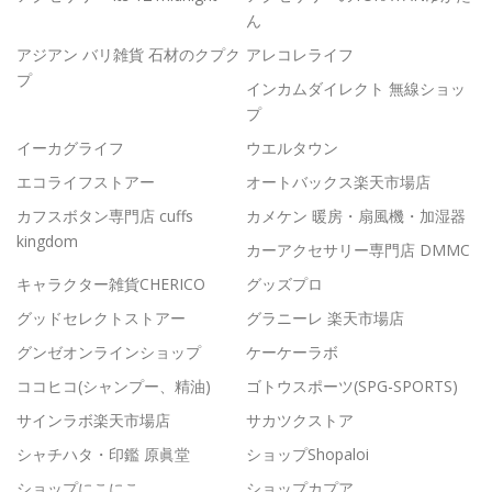
ん
アジアン バリ雑貨 石材のクプク
アレコレライフ
プ
インカムダイレクト 無線ショッ
プ
イーカグライフ
ウエルタウン
エコライフストアー
オートバックス楽天市場店
カフスボタン専門店 cuffs
カメケン 暖房・扇風機・加湿器
kingdom
カーアクセサリー専門店 DMMC
キャラクター雑貨CHERICO
グッズプロ
グッドセレクトストアー
グラニーレ 楽天市場店
グンゼオンラインショップ
ケーケーラボ
ココヒコ(シャンプー、精油)
ゴトウスポーツ(SPG-SPORTS)
サインラボ楽天市場店
サカツクストア
シャチハタ・印鑑 原眞堂
ショップShopaloi
ショップにこにこ
ショップカプア