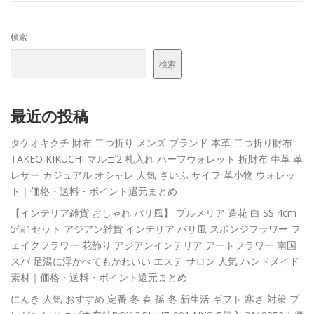
検索
検索
最近の投稿
タケオキクチ 財布 二つ折り メンズ ブランド 本革 二つ折り財布
TAKEO KIKUCHI マルゴ2 札入れ ハーフウォレット 折財布 牛革 革
レザー カジュアル オシャレ 人気 さいふ サイフ 革小物 ウォレッ
ト｜価格・送料・ポイント還元まとめ
【インテリア雑貨 おしゃれ バリ風】 プルメリア 造花 白 SS 4cm
5個1セット アジアン雑貨 インテリア バリ風 スポンジフラワー フ
ェイクフラワー 花飾り アジアンインテリア アートフラワー 南国
スパ 足湯に浮かべてもかわいい エステ サロン 人気 ハンドメイド
素材｜価格・送料・ポイント還元まとめ
にんき 人気 おすすめ 定番 冬 春 孫 冬 新生活 ギフト 寒さ 対策 プ