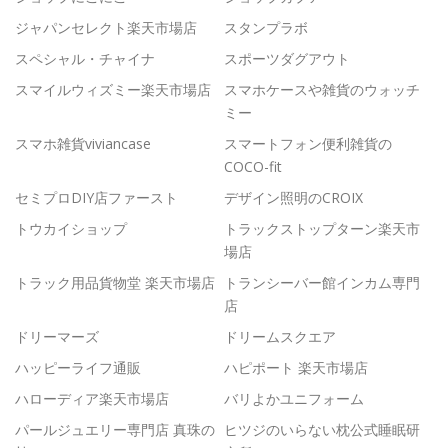
ジャパンセレクト楽天市場店
スタンプラボ
スペシャル・チャイナ
スポーツダグアウト
スマイルウィズミー楽天市場店
スマホケースや雑貨のウォッチ
ミー
スマホ雑貨viviancase
スマートフォン便利雑貨の
COCO-fit
セミプロDIY店ファースト
デザイン照明のCROIX
トウカイショップ
トラックストップターン楽天市
場店
トラック用品貨物堂 楽天市場店
トランシーバー館インカム専門
店
ドリーマーズ
ドリームスクエア
ハッピーライフ通販
ハピポート 楽天市場店
ハローディア楽天市場店
バリよかユニフォーム
パールジュエリー専門店 真珠の
ヒツジのいらない枕公式睡眠研